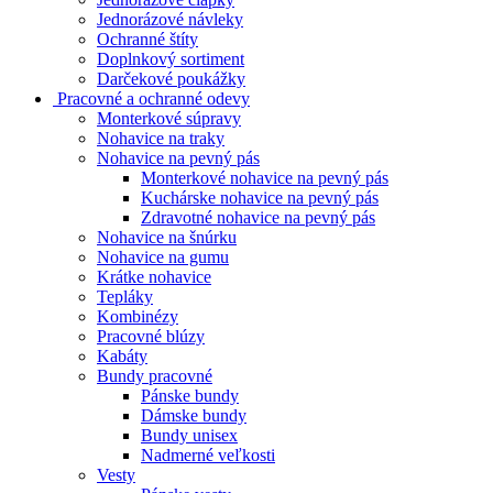
Jednorázové návleky
Ochranné štíty
Doplnkový sortiment
Darčekové poukážky
Pracovné a ochranné odevy
Monterkové súpravy
Nohavice na traky
Nohavice na pevný pás
Monterkové nohavice na pevný pás
Kuchárske nohavice na pevný pás
Zdravotné nohavice na pevný pás
Nohavice na šnúrku
Nohavice na gumu
Krátke nohavice
Tepláky
Kombinézy
Pracovné blúzy
Kabáty
Bundy pracovné
Pánske bundy
Dámske bundy
Bundy unisex
Nadmerné veľkosti
Vesty