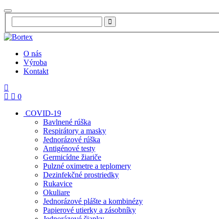
O nás
Výroba
Kontakt
0
COVID-19
Bavlnené rúška
Respirátory a masky
Jednorázové rúška
Antigénové testy
Germicídne žiariče
Pulzné oximetre a teplomery
Dezinfekčné prostriedky
Rukavice
Okuliare
Jednorázové plášte a kombinézy
Papierové utierky a zásobníky
Jednorázové čiapky