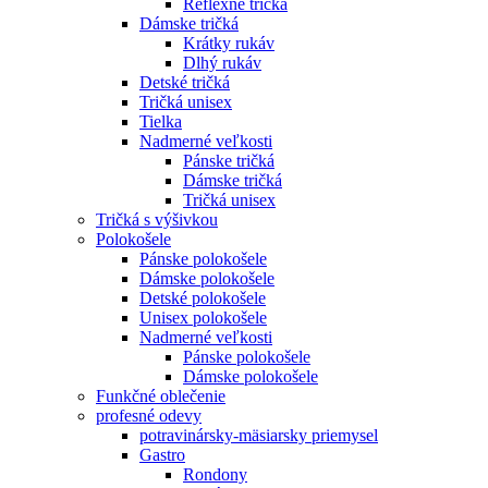
Reflexné tričká
Dámske tričká
Krátky rukáv
Dlhý rukáv
Detské tričká
Tričká unisex
Tielka
Nadmerné veľkosti
Pánske tričká
Dámske tričká
Tričká unisex
Tričká s výšivkou
Polokošele
Pánske polokošele
Dámske polokošele
Detské polokošele
Unisex polokošele
Nadmerné veľkosti
Pánske polokošele
Dámske polokošele
Funkčné oblečenie
profesné odevy
potravinársky-mäsiarsky priemysel
Gastro
Rondony