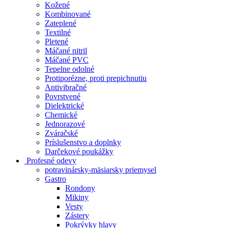
Kožené
Kombinované
Zateplené
Textilné
Pletené
Máčané nitril
Máčané PVC
Tepelne odolné
Protiporézne, proti prepichnutiu
Antivibračné
Povrstvené
Dielektrické
Chemické
Jednorazové
Zváračské
Príslušenstvo a doplnky
Darčekové poukážky
Profesné odevy
potravinársky-mäsiarsky priemysel
Gastro
Rondony
Mikiny
Vesty
Zástery
Pokrývky hlavy