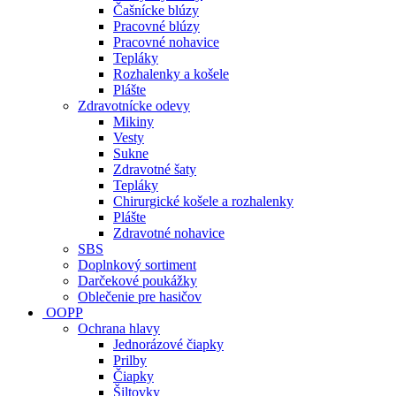
Čašnícke blúzy
Pracovné blúzy
Pracovné nohavice
Tepláky
Rozhalenky a košele
Plášte
Zdravotnícke odevy
Mikiny
Vesty
Sukne
Zdravotné šaty
Tepláky
Chirurgické košele a rozhalenky
Plášte
Zdravotné nohavice
SBS
Doplnkový sortiment
Darčekové poukážky
Oblečenie pre hasičov
OOPP
Ochrana hlavy
Jednorázové čiapky
Prilby
Čiapky
Šiltovky