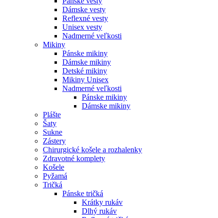
Pánske vesty
Dámske vesty
Reflexné vesty
Unisex vesty
Nadmerné veľkosti
Mikiny
Pánske mikiny
Dámske mikiny
Detské mikiny
Mikiny Unisex
Nadmerné veľkosti
Pánske mikiny
Dámske mikiny
Plášte
Šaty
Sukne
Zástery
Chirurgické košele a rozhalenky
Zdravotné komplety
Košele
Pyžamá
Tričká
Pánske tričká
Krátky rukáv
Dlhý rukáv