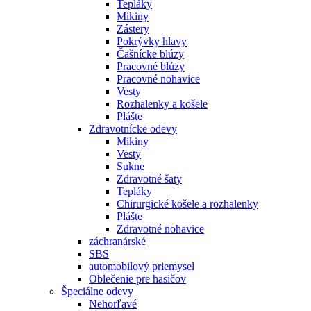
Tepláky
Mikiny
Zástery
Pokrývky hlavy
Čašnícke blúzy
Pracovné blúzy
Pracovné nohavice
Vesty
Rozhalenky a košele
Plášte
Zdravotnícke odevy
Mikiny
Vesty
Sukne
Zdravotné šaty
Tepláky
Chirurgické košele a rozhalenky
Plášte
Zdravotné nohavice
záchranárské
SBS
automobilový priemysel
Oblečenie pre hasičov
Špeciálne odevy
Nehorľavé