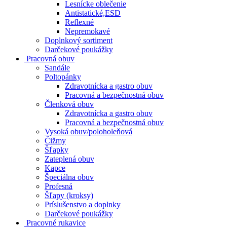
Lesnícke oblečenie
Antistatické,ESD
Reflexné
Nepremokavé
Doplnkový sortiment
Darčekové poukážky
Pracovná obuv
Sandále
Poltopánky
Zdravotnícka a gastro obuv
Pracovná a bezpečnostná obuv
Členková obuv
Zdravotnícka a gastro obuv
Pracovná a bezpečnostná obuv
Vysoká obuv/poloholeňová
Čižmy
Šľapky
Zateplená obuv
Kapce
Špeciálna obuv
Profesná
Šľapy (kroksy)
Príslušenstvo a doplnky
Darčekové poukážky
Pracovné rukavice