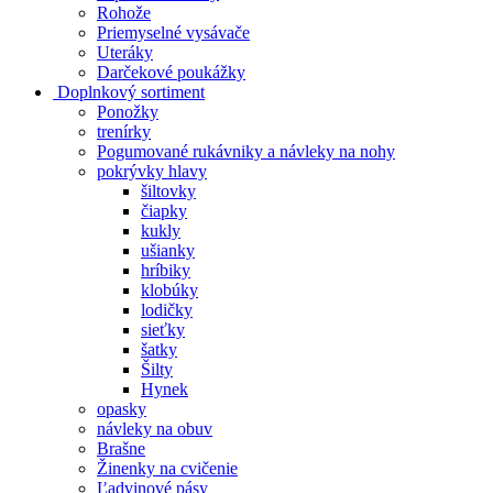
Rohože
Priemyselné vysávače
Uteráky
Darčekové poukážky
Doplnkový sortiment
Ponožky
trenírky
Pogumované rukávniky a návleky na nohy
pokrývky hlavy
šiltovky
čiapky
kukly
ušianky
hríbiky
klobúky
lodičky
sieťky
šatky
Šilty
Hynek
opasky
návleky na obuv
Brašne
Žinenky na cvičenie
Ľadvinové pásy