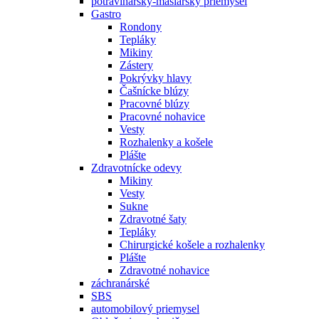
potravinársky-mäsiarsky priemysel
Gastro
Rondony
Tepláky
Mikiny
Zástery
Pokrývky hlavy
Čašnícke blúzy
Pracovné blúzy
Pracovné nohavice
Vesty
Rozhalenky a košele
Plášte
Zdravotnícke odevy
Mikiny
Vesty
Sukne
Zdravotné šaty
Tepláky
Chirurgické košele a rozhalenky
Plášte
Zdravotné nohavice
záchranárské
SBS
automobilový priemysel