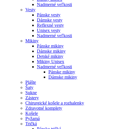
Nadmerné veľkosti
Vesty
Pánske vesty
Dámske vesty
Reflexné vesty
Unisex vesty
Nadmerné veľkosti
Mikiny
Pánske mikiny
Dámske mikiny
Detské mikiny
Mikiny Unisex
Nadmerné veľkosti
Pánske mikiny
Dámske mikiny
Plášte
Šaty
Sukne
Zástery
Chirurgické košele a rozhalenky
Zdravotné komplety
Košele
Pyžamá
Tričká
Pánske tričká