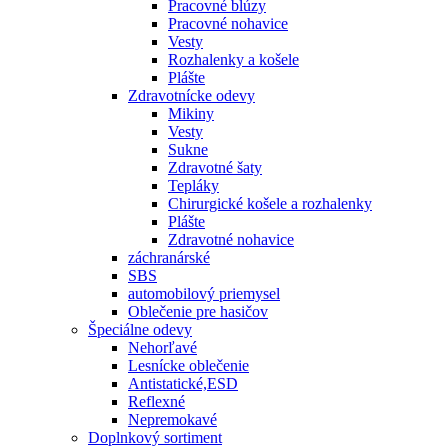
Pracovné blúzy
Pracovné nohavice
Vesty
Rozhalenky a košele
Plášte
Zdravotnícke odevy
Mikiny
Vesty
Sukne
Zdravotné šaty
Tepláky
Chirurgické košele a rozhalenky
Plášte
Zdravotné nohavice
záchranárské
SBS
automobilový priemysel
Oblečenie pre hasičov
Špeciálne odevy
Nehorľavé
Lesnícke oblečenie
Antistatické,ESD
Reflexné
Nepremokavé
Doplnkový sortiment