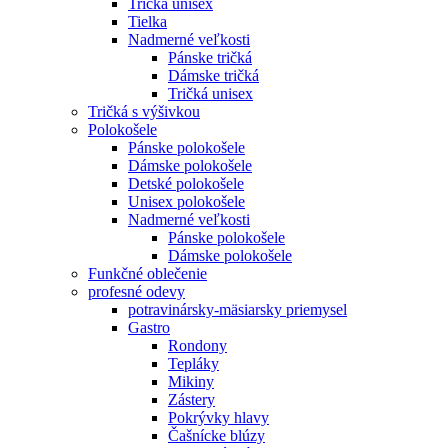
Tričká unisex
Tielka
Nadmerné veľkosti
Pánske tričká
Dámske tričká
Tričká unisex
Tričká s výšivkou
Polokošele
Pánske polokošele
Dámske polokošele
Detské polokošele
Unisex polokošele
Nadmerné veľkosti
Pánske polokošele
Dámske polokošele
Funkčné oblečenie
profesné odevy
potravinársky-mäsiarsky priemysel
Gastro
Rondony
Tepláky
Mikiny
Zástery
Pokrývky hlavy
Čašnícke blúzy