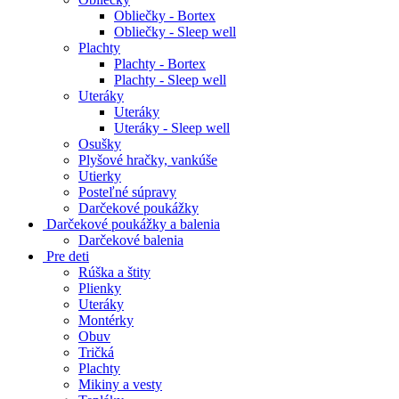
Obliečky - Bortex
Obliečky - Sleep well
Plachty
Plachty - Bortex
Plachty - Sleep well
Uteráky
Uteráky
Uteráky - Sleep well
Osušky
Plyšové hračky, vankúše
Utierky
Posteľné súpravy
Darčekové poukážky
Darčekové poukážky a balenia
Darčekové balenia
Pre deti
Rúška a štity
Plienky
Uteráky
Montérky
Obuv
Tričká
Plachty
Mikiny a vesty