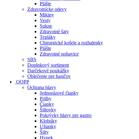
Plášte
Zdravotnícke odevy
Mikiny
Vesty
Sukne
Zdravotné šaty
Tepláky
Chirurgické košele a rozhalenky
Plášte
Zdravotné nohavice
SBS
Doplnkový sortiment
Darčekové poukážky
Oblečenie pre hasičov
OOPP
Ochrana hlavy
Jednorázové čiapky
Prilby
Čiapky
Šiltovky
Pokrývky hlavy pre gastro
Klobúky
Ušianky
Šilty
Hynek