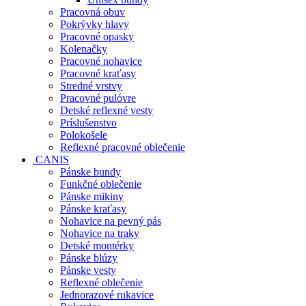
Pracovná obuv
Pokrývky hlavy
Pracovné opasky
Kolenačky
Pracovné nohavice
Pracovné kraťasy
Stredné vrstvy
Pracovné pulóvre
Detské reflexné vesty
Príslušenstvo
Polokošele
Reflexné pracovné oblečenie
CANIS
Pánske bundy
Funkčné oblečenie
Pánske mikiny
Pánske kraťasy
Nohavice na pevný pás
Nohavice na traky
Detské montérky
Pánske blúzy
Pánske vesty
Reflexné oblečenie
Jednorazové rukavice