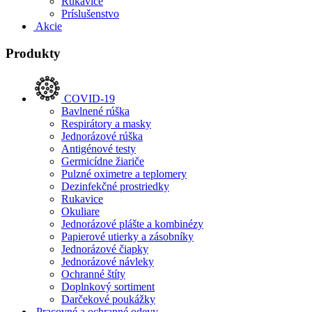
Rukavice
Príslušenstvo
Akcie
Produkty
COVID-19
Bavlnené rúška
Respirátory a masky
Jednorázové rúška
Antigénové testy
Germicídne žiariče
Pulzné oximetre a teplomery
Dezinfekčné prostriedky
Rukavice
Okuliare
Jednorázové plášte a kombinézy
Papierové utierky a zásobníky
Jednorázové čiapky
Jednorázové návleky
Ochranné štíty
Doplnkový sortiment
Darčekové poukážky
Pracovné a ochranné odevy