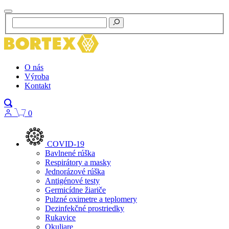
O nás
Výroba
Kontakt
0
COVID-19
Bavlnené rúška
Respirátory a masky
Jednorázové rúška
Antigénové testy
Germicídne žiariče
Pulzné oximetre a teplomery
Dezinfekčné prostriedky
Rukavice
Okuliare