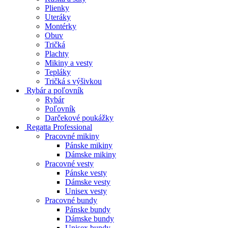
Plienky
Uteráky
Montérky
Obuv
Tričká
Plachty
Mikiny a vesty
Tepláky
Tričká s výšivkou
Rybár a poľovník
Rybár
Poľovník
Darčekové poukážky
Regatta Professional
Pracovné mikiny
Pánske mikiny
Dámske mikiny
Pracovné vesty
Pánske vesty
Dámske vesty
Unisex vesty
Pracovné bundy
Pánske bundy
Dámske bundy
Unisex bundy