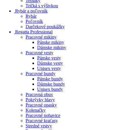
Tepláky
Tričká s výšivkou
Rybár a poľovník
Rybár
Poľovník
Darčekové poukážky
Regatta Professional
Pracovné mikiny
Pánske mikiny
Dámske mikiny
Pracovné vesty
Pánske vesty
Dámske vesty
Unisex vesty
Pracovné bundy
Pánske bundy
Dámske bundy
Unisex bundy
Pracovná obuv
Pokrývky hlavy
Pracovné opasky
Kolenačky
Pracovné nohavice
Pracovné kraťasy
Stredné vrstvy