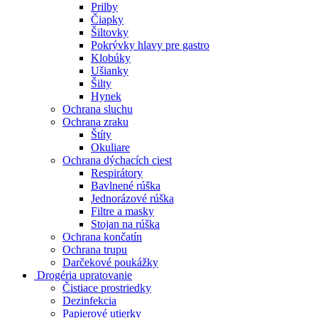
Prilby
Čiapky
Šiltovky
Pokrývky hlavy pre gastro
Klobúky
Ušianky
Šilty
Hynek
Ochrana sluchu
Ochrana zraku
Štíty
Okuliare
Ochrana dýchacích ciest
Respirátory
Bavlnené rúška
Jednorázové rúška
Filtre a masky
Stojan na rúška
Ochrana končatín
Ochrana trupu
Darčekové poukážky
Drogéria upratovanie
Čistiace prostriedky
Dezinfekcia
Papierové utierky