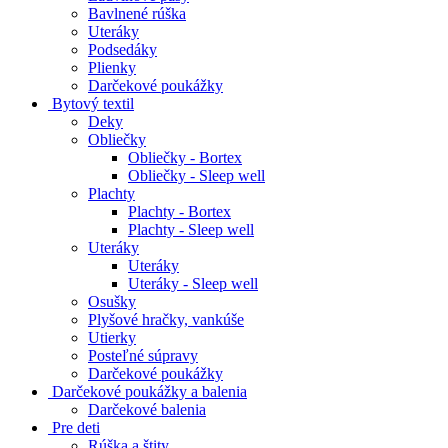
Bavlnené rúška
Uteráky
Podsedáky
Plienky
Darčekové poukážky
Bytový textil
Deky
Obliečky
Obliečky - Bortex
Obliečky - Sleep well
Plachty
Plachty - Bortex
Plachty - Sleep well
Uteráky
Uteráky
Uteráky - Sleep well
Osušky
Plyšové hračky, vankúše
Utierky
Posteľné súpravy
Darčekové poukážky
Darčekové poukážky a balenia
Darčekové balenia
Pre deti
Rúška a štity