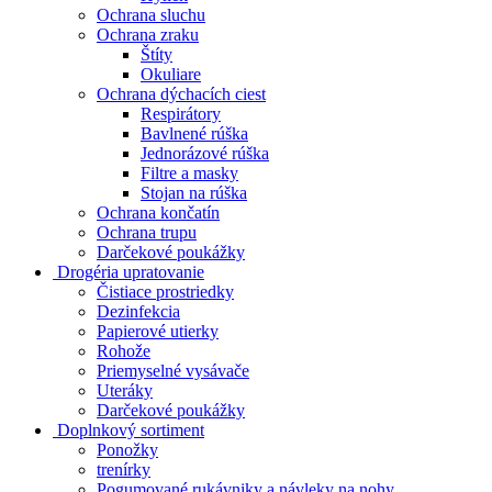
Ochrana sluchu
Ochrana zraku
Štíty
Okuliare
Ochrana dýchacích ciest
Respirátory
Bavlnené rúška
Jednorázové rúška
Filtre a masky
Stojan na rúška
Ochrana končatín
Ochrana trupu
Darčekové poukážky
Drogéria upratovanie
Čistiace prostriedky
Dezinfekcia
Papierové utierky
Rohože
Priemyselné vysávače
Uteráky
Darčekové poukážky
Doplnkový sortiment
Ponožky
trenírky
Pogumované rukávniky a návleky na nohy