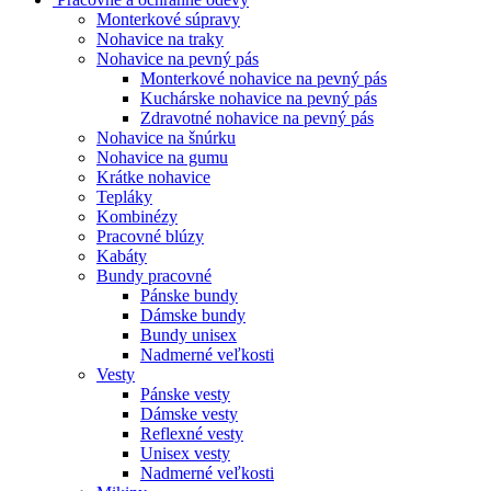
Monterkové súpravy
Nohavice na traky
Nohavice na pevný pás
Monterkové nohavice na pevný pás
Kuchárske nohavice na pevný pás
Zdravotné nohavice na pevný pás
Nohavice na šnúrku
Nohavice na gumu
Krátke nohavice
Tepláky
Kombinézy
Pracovné blúzy
Kabáty
Bundy pracovné
Pánske bundy
Dámske bundy
Bundy unisex
Nadmerné veľkosti
Vesty
Pánske vesty
Dámske vesty
Reflexné vesty
Unisex vesty
Nadmerné veľkosti