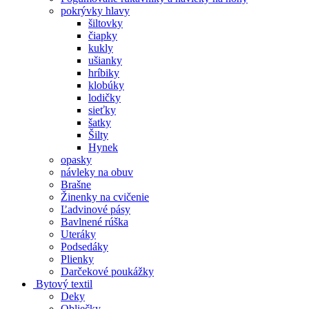
pokrývky hlavy
šiltovky
čiapky
kukly
ušianky
hríbiky
klobúky
lodičky
sieťky
šatky
Šilty
Hynek
opasky
návleky na obuv
Brašne
Žinenky na cvičenie
Ľadvinové pásy
Bavlnené rúška
Uteráky
Podsedáky
Plienky
Darčekové poukážky
Bytový textil
Deky
Obliečky