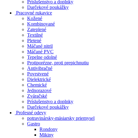
Príslušenstvo a doplnky
Darčekové poukážky
Pracovné rukavice
Kožené
Kombinované
Zateplené
Textilné
Pletené
Máčané nitril
Máčané PVC
Tepelne odolné
Protiporézne, proti prepichnutiu
Antivibračné
Povrstvené
Dielektrické
Chemické
Jednorazové
Zváračské
Príslušenstvo a doplnky
Darčekové poukážky
Profesné odevy
potravinársky-mäsiarsky priemysel
Gastro
Rondony
Mikiny