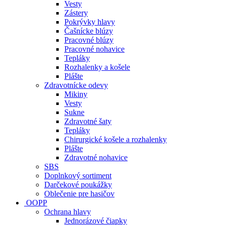
Vesty
Zástery
Pokrývky hlavy
Čašnícke blúzy
Pracovné blúzy
Pracovné nohavice
Tepláky
Rozhalenky a košele
Plášte
Zdravotnícke odevy
Mikiny
Vesty
Sukne
Zdravotné šaty
Tepláky
Chirurgické košele a rozhalenky
Plášte
Zdravotné nohavice
SBS
Doplnkový sortiment
Darčekové poukážky
Oblečenie pre hasičov
OOPP
Ochrana hlavy
Jednorázové čiapky