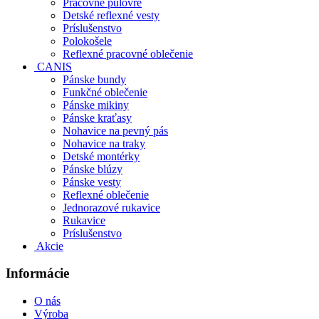
Pracovné pulóvre
Detské reflexné vesty
Príslušenstvo
Polokošele
Reflexné pracovné oblečenie
CANIS
Pánske bundy
Funkčné oblečenie
Pánske mikiny
Pánske kraťasy
Nohavice na pevný pás
Nohavice na traky
Detské montérky
Pánske blúzy
Pánske vesty
Reflexné oblečenie
Jednorazové rukavice
Rukavice
Príslušenstvo
Akcie
Informácie
O nás
Výroba