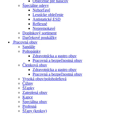
Oblečenie pre hasičov
Špeciálne odevy
Nehorľavé
Lesnícke oblečenie
Antistatické,ESD
Reflexné
Nepremokavé
Doplnkový sortiment
Darčekové poukážky
Pracovná obuv
Sandále
Poltopánky
Zdravotnícka a gastro obuv
Pracovná a bezpečnostná obuv
Členková obuv
Zdravotnícka a gastro obuv
Pracovná a bezpečnostná obuv
Vysoká obuv/poloholeňová
Čižmy
Šľapky
Zateplená obuv
Kapce
Špeciálna obuv
Profesná
Šľapy (kroksy)