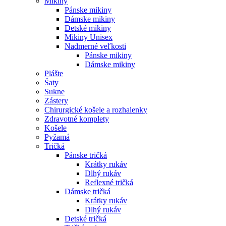
Mikiny
Pánske mikiny
Dámske mikiny
Detské mikiny
Mikiny Unisex
Nadmerné veľkosti
Pánske mikiny
Dámske mikiny
Plášte
Šaty
Sukne
Zástery
Chirurgické košele a rozhalenky
Zdravotné komplety
Košele
Pyžamá
Tričká
Pánske tričká
Krátky rukáv
Dlhý rukáv
Reflexné tričká
Dámske tričká
Krátky rukáv
Dlhý rukáv
Detské tričká