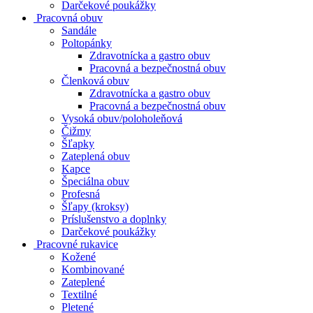
Darčekové poukážky
Pracovná obuv
Sandále
Poltopánky
Zdravotnícka a gastro obuv
Pracovná a bezpečnostná obuv
Členková obuv
Zdravotnícka a gastro obuv
Pracovná a bezpečnostná obuv
Vysoká obuv/poloholeňová
Čižmy
Šľapky
Zateplená obuv
Kapce
Špeciálna obuv
Profesná
Šľapy (kroksy)
Príslušenstvo a doplnky
Darčekové poukážky
Pracovné rukavice
Kožené
Kombinované
Zateplené
Textilné
Pletené