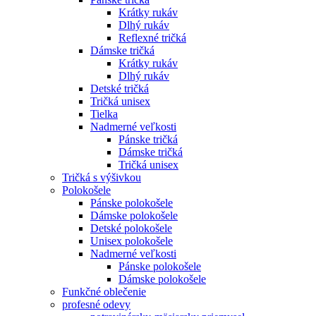
Krátky rukáv
Dlhý rukáv
Reflexné tričká
Dámske tričká
Krátky rukáv
Dlhý rukáv
Detské tričká
Tričká unisex
Tielka
Nadmerné veľkosti
Pánske tričká
Dámske tričká
Tričká unisex
Tričká s výšivkou
Polokošele
Pánske polokošele
Dámske polokošele
Detské polokošele
Unisex polokošele
Nadmerné veľkosti
Pánske polokošele
Dámske polokošele
Funkčné oblečenie
profesné odevy