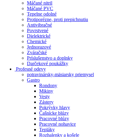
Máčané nitril
Máčané PVC
Tepelne odolné
Protiporézne, proti prepichnutiu
Antivibračné
Povrstvené
Dielektrické
Chemické
Jednorazové
Zváračské
Príslušenstvo a doplnky
Darčekové poukážky
Profesné odevy
potravinársky-mäsiarsky priemysel
Gastro
Rondony
Mikiny
Vesty
Zástery
Pokrývky hlavy
Čašnícke blúzy
Pracovné blúzy
Pracovné nohavice
Tepláky
Rozhalenky a košele