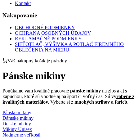
Kontakt
Nakupovanie
OBCHODNÉ PODMIENKY
OCHRANA OSOBNÝCH ÚDAJOV
REKLAMAČNÉ PODMIENKY
SIEŤOTLAČ, VÝŠIVKA A POTLAČ FIREMNÉHO
OBLEČENIA NA MIERU
Váš nákupný košík je prázdny
Pánske mikiny
Ponúkame vám kvalitné pracovné
pánske mikiny
na zips a aj s
kapucňou, ktoré sú vhodné aj na šport či voľný čas. Sú v
yrobené z
kvalitných materiálov.
Vyberte si z
mnohých strihov a farieb
.
Pánske mikiny
Dámske mikiny
Detské mikiny
Mikiny Unisex
Nadmerné veľkosti