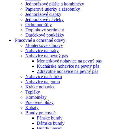
Jednorázové plášte a kombinézy
Papierové utierky a zásobníky
Jednorázové čiapky
Jednorázové návleky
Ochranné štíty
Doplnkový sortiment
Darčekové poukážky
Pracovné a ochranné odevy
Monterkové súpravy
Nohavice na traky
Nohavice na pevný pás
Monterkové nohavice na pevný pás
Kuchárske nohavice na pevný pás
Zdravotné nohavice na pevný pás
Nohavice na šnúrku
Nohavice na gumu
Krátke nohavice
Tepláky
Kombinézy
Pracovné blúzy
Kabáty
Bundy pracovné
Pánske bundy
Dámske bundy
Bundy unisex