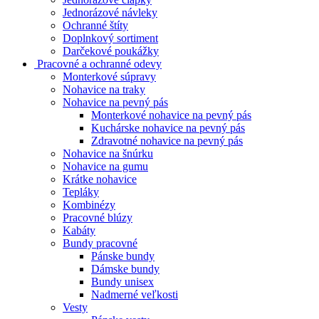
Jednorázové návleky
Ochranné štíty
Doplnkový sortiment
Darčekové poukážky
Pracovné a ochranné odevy
Monterkové súpravy
Nohavice na traky
Nohavice na pevný pás
Monterkové nohavice na pevný pás
Kuchárske nohavice na pevný pás
Zdravotné nohavice na pevný pás
Nohavice na šnúrku
Nohavice na gumu
Krátke nohavice
Tepláky
Kombinézy
Pracovné blúzy
Kabáty
Bundy pracovné
Pánske bundy
Dámske bundy
Bundy unisex
Nadmerné veľkosti
Vesty