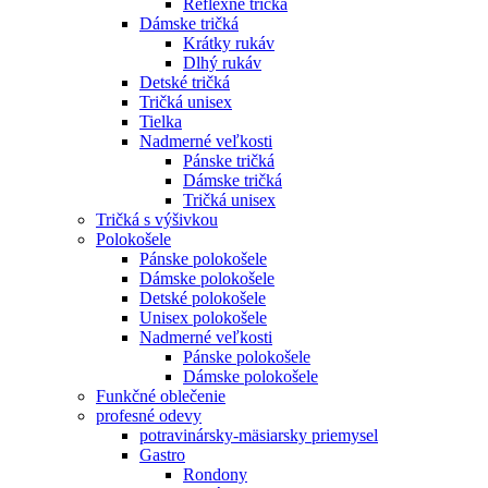
Reflexné tričká
Dámske tričká
Krátky rukáv
Dlhý rukáv
Detské tričká
Tričká unisex
Tielka
Nadmerné veľkosti
Pánske tričká
Dámske tričká
Tričká unisex
Tričká s výšivkou
Polokošele
Pánske polokošele
Dámske polokošele
Detské polokošele
Unisex polokošele
Nadmerné veľkosti
Pánske polokošele
Dámske polokošele
Funkčné oblečenie
profesné odevy
potravinársky-mäsiarsky priemysel
Gastro
Rondony