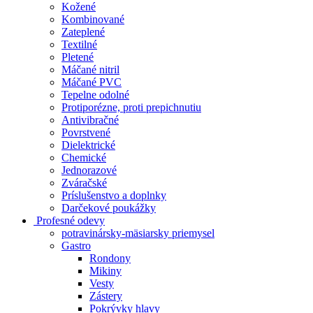
Kožené
Kombinované
Zateplené
Textilné
Pletené
Máčané nitril
Máčané PVC
Tepelne odolné
Protiporézne, proti prepichnutiu
Antivibračné
Povrstvené
Dielektrické
Chemické
Jednorazové
Zváračské
Príslušenstvo a doplnky
Darčekové poukážky
Profesné odevy
potravinársky-mäsiarsky priemysel
Gastro
Rondony
Mikiny
Vesty
Zástery
Pokrývky hlavy