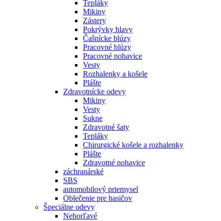
Tepláky
Mikiny
Zástery
Pokrývky hlavy
Čašnícke blúzy
Pracovné blúzy
Pracovné nohavice
Vesty
Rozhalenky a košele
Plášte
Zdravotnícke odevy
Mikiny
Vesty
Sukne
Zdravotné šaty
Tepláky
Chirurgické košele a rozhalenky
Plášte
Zdravotné nohavice
záchranárské
SBS
automobilový priemysel
Oblečenie pre hasičov
Špeciálne odevy
Nehorľavé