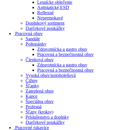
Lesnícke oblečenie
Antistatické,ESD
Reflexné
Nepremokavé
Doplnkový sortiment
Darčekové poukážky
Pracovná obuv
Sandále
Poltopánky
Zdravotnícka a gastro obuv
Pracovná a bezpečnostná obuv
Členková obuv
Zdravotnícka a gastro obuv
Pracovná a bezpečnostná obuv
Vysoká obuv/poloholeňová
Čižmy
Šľapky
Zateplená obuv
Kapce
Špeciálna obuv
Profesná
Šľapy (kroksy)
Príslušenstvo a doplnky
Darčekové poukážky
Pracovné rukavice