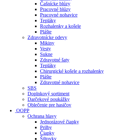
Čašnícke blúzy
Pracovné blúzy
Pracovné nohavice
Tepláky
Rozhalenky a košele
Plášte
Zdravotnícke odevy
Mikiny
Vesty
Sukne
Zdravotné šaty
Tepláky
Chirurgické košele a rozhalenky
Plášte
Zdravotné nohavice
SBS
Doplnkový sortiment
Darčekové poukážky
Oblečenie pre hasičov
OOPP
Ochrana hlavy
Jednorázové čiapky
Prilby
Čiapky
Šiltovky