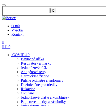
O nás
Výroba
Kontakt
0
COVID-19
Bavlnené rúška
Respirátory a masky
Jednorázové rúška
Antigénové testy
Germicídne žiariče
Pulzné oximetre a teplomery
Dezinfekčné prostriedky
Rukavice
Okuliare
Jednorázové plášte a kombinézy
Papierové utierky a zásobníky
Jednorázové čiapky