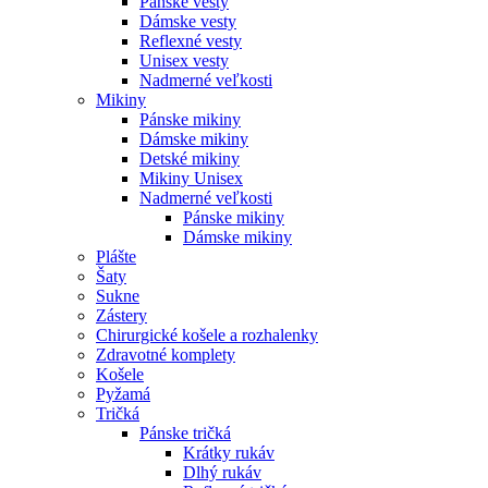
Pánske vesty
Dámske vesty
Reflexné vesty
Unisex vesty
Nadmerné veľkosti
Mikiny
Pánske mikiny
Dámske mikiny
Detské mikiny
Mikiny Unisex
Nadmerné veľkosti
Pánske mikiny
Dámske mikiny
Plášte
Šaty
Sukne
Zástery
Chirurgické košele a rozhalenky
Zdravotné komplety
Košele
Pyžamá
Tričká
Pánske tričká
Krátky rukáv
Dlhý rukáv