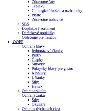
Zdravotné šaty
Tepláky
Chirurgické košele a rozhalenky
Plášte
Zdravotné nohavice
SBS
Doplnkový sortiment
Darčekové poukážky
Oblečenie pre hasičov
OOPP
Ochrana hlavy
Jednorázové čiapky
Prilby
Čiapky
Šiltovky
Pokrývky hlavy pre gastro
Klobúky
Ušianky
Šilty
Hynek
Ochrana sluchu
Ochrana zraku
Štíty
Okuliare
Ochrana dýchacích ciest