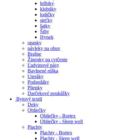
hríbiky
klobúky
lodičky
sieťky
šatky
Šilty
Hynek
opasky
návleky na obuv
Brašne
Žinenky na cvičenie
Ľadvinové pásy
Bavlnené rúška
Uteráky
Podsedáky
Plienky
Darčekové poukážky
Bytový textil
Deky
Obliečky
Obliečky - Bortex
Obliečky - Sleep well
Plachty
Plachty - Bortex
Plachty - Sleep well