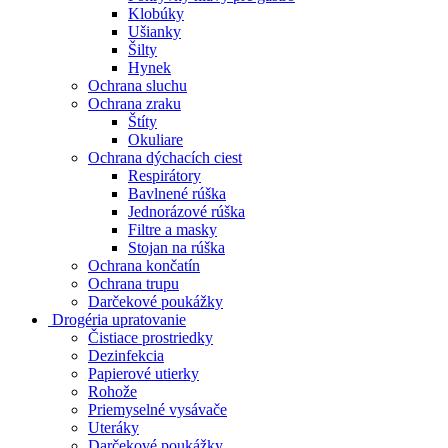
Klobúky
Ušianky
Šilty
Hynek
Ochrana sluchu
Ochrana zraku
Štíty
Okuliare
Ochrana dýchacích ciest
Respirátory
Bavlnené rúška
Jednorázové rúška
Filtre a masky
Stojan na rúška
Ochrana končatín
Ochrana trupu
Darčekové poukážky
Drogéria upratovanie
Čistiace prostriedky
Dezinfekcia
Papierové utierky
Rohože
Priemyselné vysávače
Uteráky
Darčekové poukážky