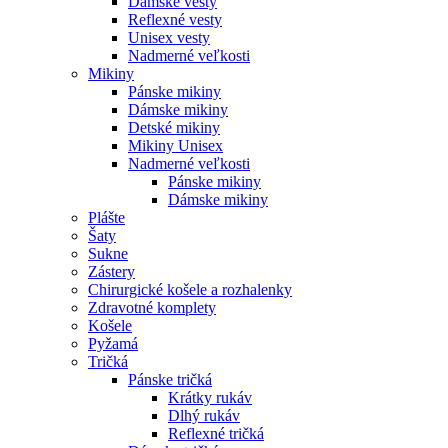
Dámske vesty
Reflexné vesty
Unisex vesty
Nadmerné veľkosti
Mikiny
Pánske mikiny
Dámske mikiny
Detské mikiny
Mikiny Unisex
Nadmerné veľkosti
Pánske mikiny
Dámske mikiny
Plášte
Šaty
Sukne
Zástery
Chirurgické košele a rozhalenky
Zdravotné komplety
Košele
Pyžamá
Tričká
Pánske tričká
Krátky rukáv
Dlhý rukáv
Reflexné tričká