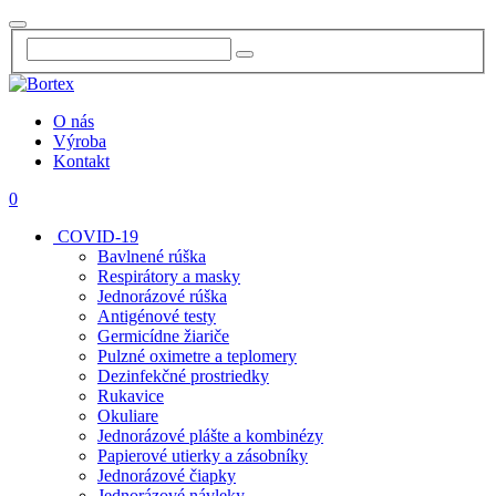
O nás
Výroba
Kontakt
0
COVID-19
Bavlnené rúška
Respirátory a masky
Jednorázové rúška
Antigénové testy
Germicídne žiariče
Pulzné oximetre a teplomery
Dezinfekčné prostriedky
Rukavice
Okuliare
Jednorázové plášte a kombinézy
Papierové utierky a zásobníky
Jednorázové čiapky
Jednorázové návleky