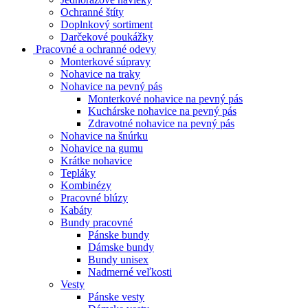
Ochranné štíty
Doplnkový sortiment
Darčekové poukážky
Pracovné a ochranné odevy
Monterkové súpravy
Nohavice na traky
Nohavice na pevný pás
Monterkové nohavice na pevný pás
Kuchárske nohavice na pevný pás
Zdravotné nohavice na pevný pás
Nohavice na šnúrku
Nohavice na gumu
Krátke nohavice
Tepláky
Kombinézy
Pracovné blúzy
Kabáty
Bundy pracovné
Pánske bundy
Dámske bundy
Bundy unisex
Nadmerné veľkosti
Vesty
Pánske vesty