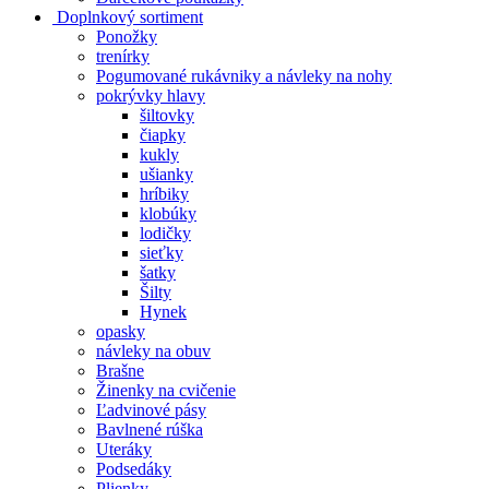
Doplnkový sortiment
Ponožky
trenírky
Pogumované rukávniky a návleky na nohy
pokrývky hlavy
šiltovky
čiapky
kukly
ušianky
hríbiky
klobúky
lodičky
sieťky
šatky
Šilty
Hynek
opasky
návleky na obuv
Brašne
Žinenky na cvičenie
Ľadvinové pásy
Bavlnené rúška
Uteráky
Podsedáky
Plienky