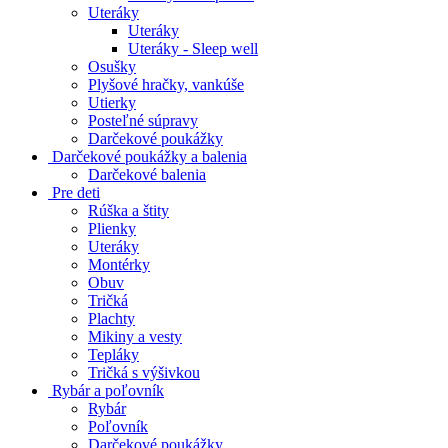
Uteráky
Uteráky
Uteráky - Sleep well
Osušky
Plyšové hračky, vankúše
Utierky
Posteľné súpravy
Darčekové poukážky
Darčekové poukážky a balenia
Darčekové balenia
Pre deti
Rúška a štity
Plienky
Uteráky
Montérky
Obuv
Tričká
Plachty
Mikiny a vesty
Tepláky
Tričká s výšivkou
Rybár a poľovník
Rybár
Poľovník
Darčekové poukážky