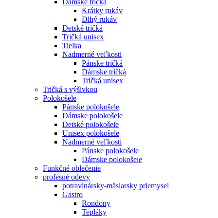
Dámske tričká
Krátky rukáv
Dlhý rukáv
Detské tričká
Tričká unisex
Tielka
Nadmerné veľkosti
Pánske tričká
Dámske tričká
Tričká unisex
Tričká s výšivkou
Polokošele
Pánske polokošele
Dámske polokošele
Detské polokošele
Unisex polokošele
Nadmerné veľkosti
Pánske polokošele
Dámske polokošele
Funkčné oblečenie
profesné odevy
potravinársky-mäsiarsky priemysel
Gastro
Rondony
Tepláky