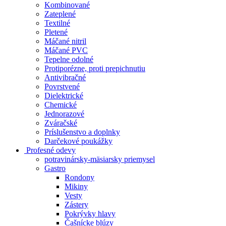
Kombinované
Zateplené
Textilné
Pletené
Máčané nitril
Máčané PVC
Tepelne odolné
Protiporézne, proti prepichnutiu
Antivibračné
Povrstvené
Dielektrické
Chemické
Jednorazové
Zváračské
Príslušenstvo a doplnky
Darčekové poukážky
Profesné odevy
potravinársky-mäsiarsky priemysel
Gastro
Rondony
Mikiny
Vesty
Zástery
Pokrývky hlavy
Čašnícke blúzy