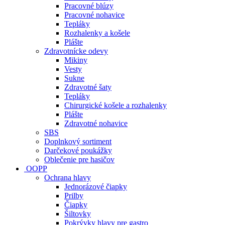
Pracovné blúzy
Pracovné nohavice
Tepláky
Rozhalenky a košele
Plášte
Zdravotnícke odevy
Mikiny
Vesty
Sukne
Zdravotné šaty
Tepláky
Chirurgické košele a rozhalenky
Plášte
Zdravotné nohavice
SBS
Doplnkový sortiment
Darčekové poukážky
Oblečenie pre hasičov
OOPP
Ochrana hlavy
Jednorázové čiapky
Prilby
Čiapky
Šiltovky
Pokrývky hlavy pre gastro