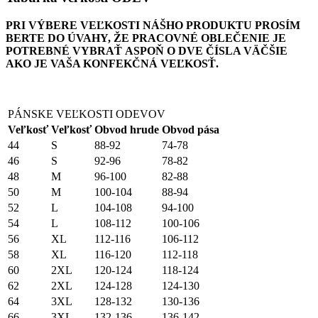
PRI VÝBERE VEĽKOSTI NÁŠHO PRODUKTU PROSÍM
BERTE DO ÚVAHY, ŽE PRACOVNÉ OBLEČENIE JE
POTREBNÉ VYBRAŤ ASPOŇ O DVE ČÍSLA VÄČŠIE
AKO JE VAŠA KONFEKČNÁ VEĽKOSŤ.
PÁNSKE VEĽKOSTI ODEVOV
Veľkosť
Veľkosť
Obvod hrude
Obvod pása
44
S
88-92
74-78
46
S
92-96
78-82
48
M
96-100
82-88
50
M
100-104
88-94
52
L
104-108
94-100
54
L
108-112
100-106
56
XL
112-116
106-112
58
XL
116-120
112-118
60
2XL
120-124
118-124
62
2XL
124-128
124-130
64
3XL
128-132
130-136
66
3XL
132-136
136-142