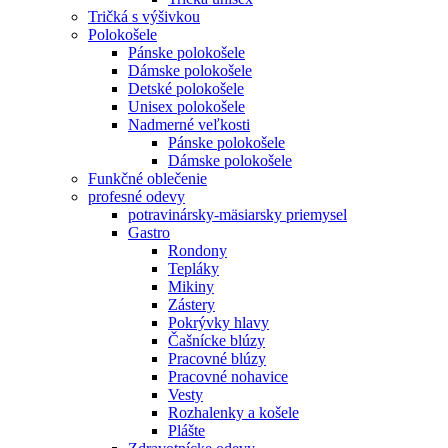
Tričká s výšivkou
Polokošele
Pánske polokošele
Dámske polokošele
Detské polokošele
Unisex polokošele
Nadmerné veľkosti
Pánske polokošele
Dámske polokošele
Funkčné oblečenie
profesné odevy
potravinársky-mäsiarsky priemysel
Gastro
Rondony
Tepláky
Mikiny
Zástery
Pokrývky hlavy
Čašnícke blúzy
Pracovné blúzy
Pracovné nohavice
Vesty
Rozhalenky a košele
Plášte