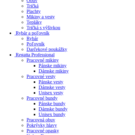
Obuv
Tričká
Plachty
Mikiny a vesty
Tepláky
Tričká s výšivkou
Rybár a poľovník
Rybár
Poľovník
Darčekové poukážky
Regatta Professional
Pracovné mikiny
Pánske mikiny
Dámske mikiny
Pracovné vesty
Pánske vesty
Dámske vesty
Unisex vesty
Pracovné bundy
Pánske bundy
Dámske bundy
Unisex bundy
Pracovná obuv
Pokrývky hlavy
Pracovné opasky