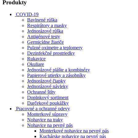
Produkty
COVID-19
Bavlnené rúška
Respirátory a masky
Jednorázové rúška
Antigénové testy
Germicídne žiariče
Pulzné oximetre a teplomery
Dezinfekčné prostriedky
Rukavice
Okuliare
Jednorázové plášte a kombinézy
Papierové utierky a zásobníky
Jednorázové čiapky
Jednorázové návleky
Ochranné štíty
Doplnkový sortiment
Darčekové poukážky
Pracovné a ochranné odevy
Monterkové súpravy
Nohavice na traky
Nohavice na pevný pás
Monterkové nohavice na pevný pás
Kuchárske nohavice na pevný pás