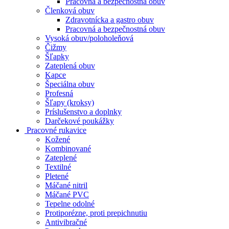
Pracovná a bezpečnostná obuv
Členková obuv
Zdravotnícka a gastro obuv
Pracovná a bezpečnostná obuv
Vysoká obuv/poloholeňová
Čižmy
Šľapky
Zateplená obuv
Kapce
Špeciálna obuv
Profesná
Šľapy (kroksy)
Príslušenstvo a doplnky
Darčekové poukážky
Pracovné rukavice
Kožené
Kombinované
Zateplené
Textilné
Pletené
Máčané nitril
Máčané PVC
Tepelne odolné
Protiporézne, proti prepichnutiu
Antivibračné