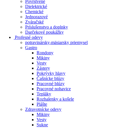
Povrstvené
Dielektrické
Chemické
Jednorazové
Zváračské
Príslušenstvo a doplnky
Darčekové poukážky
Profesné odevy
potravinársky-mäsiarsky priemysel
Gastro
Rondony
Mikiny
Vesty
Zástery
Pokrývky hlavy
Čašnícke blúzy
Pracovné blúzy
Pracovné nohavice
Tepláky
Rozhalenky a košele
Plášte
Zdravotnícke odevy
Mikiny
Vesty
Sukne