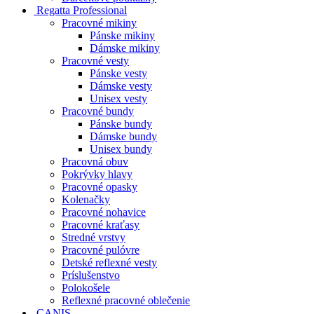
Regatta Professional
Pracovné mikiny
Pánske mikiny
Dámske mikiny
Pracovné vesty
Pánske vesty
Dámske vesty
Unisex vesty
Pracovné bundy
Pánske bundy
Dámske bundy
Unisex bundy
Pracovná obuv
Pokrývky hlavy
Pracovné opasky
Kolenačky
Pracovné nohavice
Pracovné kraťasy
Stredné vrstvy
Pracovné pulóvre
Detské reflexné vesty
Príslušenstvo
Polokošele
Reflexné pracovné oblečenie
CANIS