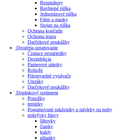
Respirátory
Bavlnené rúška
Jednorázové rúška
Filtre a masky
Stojan na rúška
Ochrana končatín
Ochrana trupu
Darčekové poukážky
Drogéria upratovanie
Čistiace prostriedky
Dezinfekcia
Papierové utierky
Rohože
Priemyselné vysávače
Uteráky
Darčekové poukážky
Doplnkový sortiment
Ponožky
trenírky
Pogumované rukávniky a návleky na nohy
pokrývky hlavy
šiltovky
čiapky
kukly
ušianky