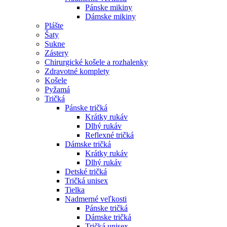
Pánske mikiny
Dámske mikiny
Plášte
Šaty
Sukne
Zástery
Chirurgické košele a rozhalenky
Zdravotné komplety
Košele
Pyžamá
Tričká
Pánske tričká
Krátky rukáv
Dlhý rukáv
Reflexné tričká
Dámske tričká
Krátky rukáv
Dlhý rukáv
Detské tričká
Tričká unisex
Tielka
Nadmerné veľkosti
Pánske tričká
Dámske tričká
Tričká unisex