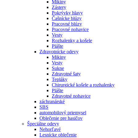
Mikiny
Zástery
Pokrývky hlavy
Čašnícke blúzy
Pracovné blúzy
Pracovné nohavice
Vesty
Rozhalenky a košele
Plášte
Zdravotnícke odevy
Mikiny
Vesty
Sukne
Zdravotné šaty
Tepláky
Chirurgické košele a rozhalenky
Plášte
Zdravotné nohavice
záchranárské
SBS
automobilový priemysel
Oblečenie pre hasičov
Špeciálne odevy
Nehorľavé
Lesnícke oblečenie