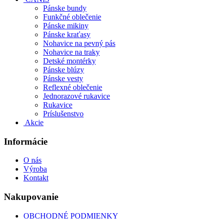
Pánske bundy
Funkčné oblečenie
Pánske mikiny
Pánske kraťasy
Nohavice na pevný pás
Nohavice na traky
Detské montérky
Pánske blúzy
Pánske vesty
Reflexné oblečenie
Jednorazové rukavice
Rukavice
Príslušenstvo
Akcie
Informácie
O nás
Výroba
Kontakt
Nakupovanie
OBCHODNÉ PODMIENKY