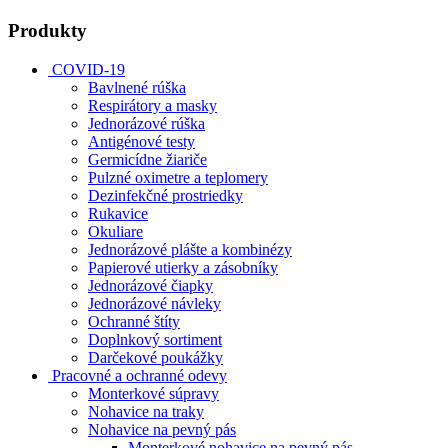
Produkty
COVID-19
Bavlnené rúška
Respirátory a masky
Jednorázové rúška
Antigénové testy
Germicídne žiariče
Pulzné oximetre a teplomery
Dezinfekčné prostriedky
Rukavice
Okuliare
Jednorázové plášte a kombinézy
Papierové utierky a zásobníky
Jednorázové čiapky
Jednorázové návleky
Ochranné štíty
Doplnkový sortiment
Darčekové poukážky
Pracovné a ochranné odevy
Monterkové súpravy
Nohavice na traky
Nohavice na pevný pás
Monterkové nohavice na pevný pás