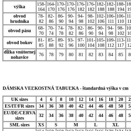
158-
164-
170-
170-
176-
176-
182-
182-
188-
18
výška
164
170
176
176
182
182
188
188
194
1
obvod
78-
82-
86-
90-
94-
98-
102-
106-
106-
11
hrudníka
82
86
90
94
98
102
106
111
110
1
68-
70-
74-
78-
82-
86-
90-
94-
98-
10
obvod pásu
70
74
78
82
86
90
94
98
102
1
81-
85-
89-
93-
97-
101-
105-
109-
113-
11
obvod bokov
85
88
92
96
100
104
108
112
117
1
dĺžka vnútornej
76
78
79
80
81
82
83
84
85
8
nohavice
DÁMSKA VEĽKOSTNÁ TABUĽKA - štandardná výška v cm
UK sizes
4
6
8
10
12
14
16
18
20
2
ES/IT/FR sizes
34
36
38
40
42
44
46
48
50
5
EU/DE/CERVA
32
34
36
38
40
42
44
46
48
5
sizes
SML sizes
XS
S
M
L
XL