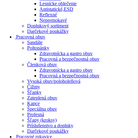
Lesnícke oblečenie
Antistatické,ESD
Reflexné
Nepremokavé
Doplnkový sortiment
Darčekové poukážky
Pracovná obuv
Sandále
Poltopánky
Zdravotnícka a gastro obuv
Pracovná a bezpečnostná obuv
Členková obuv
Zdravotnícka a gastro obuv
Pracovná a bezpečnostná obuv
Vysoká obuv/poloholeňová
Čižmy
Šľapky
Zateplená obuv
Kapce
Špeciálna obuv
Profesná
Šľapy (kroksy)
Príslušenstvo a doplnky
Darčekové poukážky
Pracovné rukavice