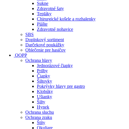
Sukne
Zdravotné šaty
Tepláky
Chirurgické košele a rozhalenky
Plášte
Zdravotné nohavice
SBS
Doplnkový sortiment
Darčekové poukážky
Oblečenie pre hasičov
OOPP
Ochrana hlavy
Jednorázové čiapky
Prilby
Čiapky
Šiltovky
Pokrývky hlavy pre gastro
Klobúky
Ušianky
Šilty
Hynek
Ochrana sluchu
Ochrana zraku
Štíty
Okuliare