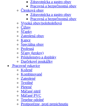
Zdravotnícka a gastro obuv
Pracovná a bezpečnostná obuv
Členková obuv
Zdravotnícka a gastro obuv
Pracovná a bezpečnostná obuv
Vysoká obuv/poloholeňová
Čižmy
Šľapky
Zateplená obuv
Kapce
Špeciálna obuv
Profesná
Šľapy (kroksy)
Príslušenstvo a doplnky
Darčekové poukážky
Pracovné rukavice
Kožené
Kombinované
Zateplené
Textilné
Pletené
Máčané nitril
Máčané PVC
Tepelne odolné
Protiporézne, proti prepichnutiu