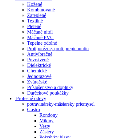
Kožené
Kombinované
Zateplené
Textilné
Pletené
Máčané nitril
Máčané PVC
Tepelne odolné
Protiporézne, proti prepichnutiu
Antivibračné
Povrstvené
Dielektrické
Chemické
Jednorazové
Zváračské
Príslušenstvo a doplnky
Darčekové poukážky
Profesné odevy
potravinársky-mäsiarsky priemysel
Gastro
Rondony
Mikiny
Vesty
Zástery
Pokrývky hlavy