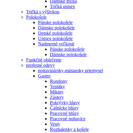
Dámske tričká
Tričká unisex
Tričká s výšivkou
Polokošele
Pánske polokošele
Dámske polokošele
Detské polokošele
Unisex polokošele
Nadmerné veľkosti
Pánske polokošele
Dámske polokošele
Funkčné oblečenie
profesné odevy
potravinársky-mäsiarsky priemysel
Gastro
Rondony
Tepláky
Mikiny
Zástery
Pokrývky hlavy
Čašnícke blúzy
Pracovné blúzy
Pracovné nohavice
Vesty
Rozhalenky a košele