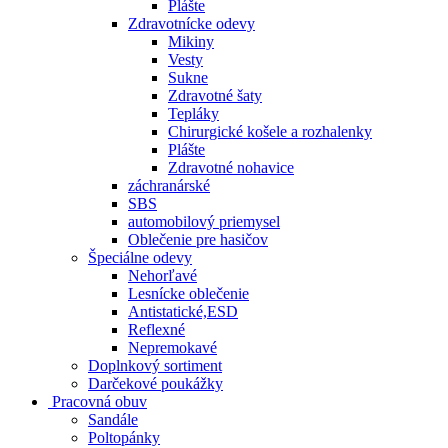
Plášte
Zdravotnícke odevy
Mikiny
Vesty
Sukne
Zdravotné šaty
Tepláky
Chirurgické košele a rozhalenky
Plášte
Zdravotné nohavice
záchranárské
SBS
automobilový priemysel
Oblečenie pre hasičov
Špeciálne odevy
Nehorľavé
Lesnícke oblečenie
Antistatické,ESD
Reflexné
Nepremokavé
Doplnkový sortiment
Darčekové poukážky
Pracovná obuv
Sandále
Poltopánky