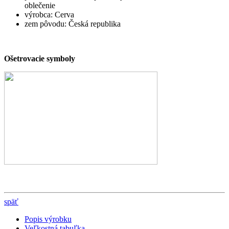
oblečenie
výrobca: Cerva
zem pôvodu: Česká republika
Ošetrovacie sym
boly
späť
Popis výrobku
Veľkostná tabuľka