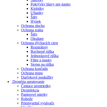
Pokrývky hlavy pre gastro
Klobúky
Ušianky
Šilty
Hynek
Ochrana sluchu
Ochrana zraku
Štíty
Okuliare
Ochrana dýchacích ciest
Respirátory
Bavlnené rúška
Jednorázové rúška
Filtre a masky
Stojan na rúška
Ochrana končatín
Ochrana trupu
Darčekové poukážky
Drogéria upratovanie
Čistiace prostriedky
Dezinfekcia
Papierové utierky
Rohože
Priemyselné vysávače