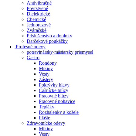
Antivibračné
Povrstvené
Dielektrické
Chemické
Jednorazové
Zváračské
Príslušenstvo a doplnky
Darčekové poukážky
Profesné odevy
potravinársky-mäsiarsky priemysel
Gastro
Rondony
Mikiny
Vesty
Zástery
Pokrývky hlavy
Čašnícke blúzy
Pracovné blúzy
Pracovné nohavice
Tepláky
Rozhalenky a košele
Plášte
Zdravotnícke odevy
Mikiny
Vesty