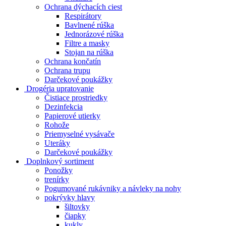
Ochrana dýchacích ciest
Respirátory
Bavlnené rúška
Jednorázové rúška
Filtre a masky
Stojan na rúška
Ochrana končatín
Ochrana trupu
Darčekové poukážky
Drogéria upratovanie
Čistiace prostriedky
Dezinfekcia
Papierové utierky
Rohože
Priemyselné vysávače
Uteráky
Darčekové poukážky
Doplnkový sortiment
Ponožky
trenírky
Pogumované rukávniky a návleky na nohy
pokrývky hlavy
šiltovky
čiapky
kukly