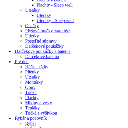
Plachty - Sleep well
Uteráky
Uteráky
Uteráky - Sleep well
Osušky
Plyšové hračky, vankúše
Utierky
Posteľné súpravy
Darčekové poukážky
Darčekové poukážky a balenia
Darčekové balenia
Pre deti
Rúška a štity
Plienky
Uteráky
Montérky
Obuv
Tričká
Plachty
Mikiny a vesty
Tepláky
Tričká s výšivkou
Rybár a poľovník
Rybár