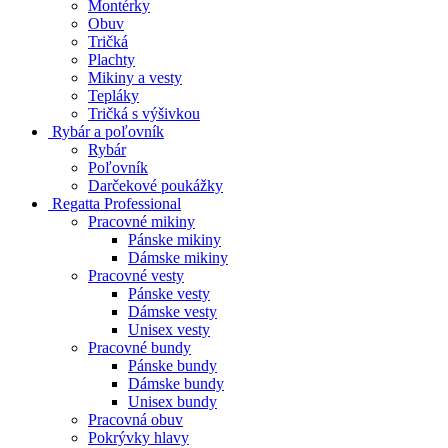
Montérky
Obuv
Tričká
Plachty
Mikiny a vesty
Tepláky
Tričká s výšivkou
Rybár a poľovník
Rybár
Poľovník
Darčekové poukážky
Regatta Professional
Pracovné mikiny
Pánske mikiny
Dámske mikiny
Pracovné vesty
Pánske vesty
Dámske vesty
Unisex vesty
Pracovné bundy
Pánske bundy
Dámske bundy
Unisex bundy
Pracovná obuv
Pokrývky hlavy