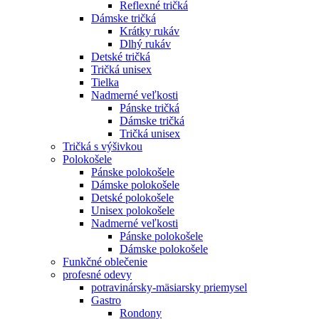
Reflexné tričká
Dámske tričká
Krátky rukáv
Dlhý rukáv
Detské tričká
Tričká unisex
Tielka
Nadmerné veľkosti
Pánske tričká
Dámske tričká
Tričká unisex
Tričká s výšivkou
Polokošele
Pánske polokošele
Dámske polokošele
Detské polokošele
Unisex polokošele
Nadmerné veľkosti
Pánske polokošele
Dámske polokošele
Funkčné oblečenie
profesné odevy
potravinársky-mäsiarsky priemysel
Gastro
Rondony