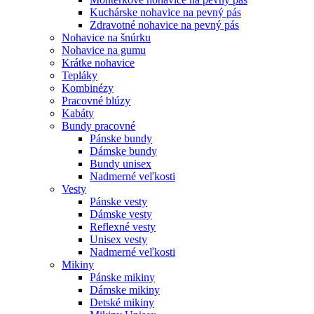
Kuchárske nohavice na pevný pás
Zdravotné nohavice na pevný pás
Nohavice na šnúrku
Nohavice na gumu
Krátke nohavice
Tepláky
Kombinézy
Pracovné blúzy
Kabáty
Bundy pracovné
Pánske bundy
Dámske bundy
Bundy unisex
Nadmerné veľkosti
Vesty
Pánske vesty
Dámske vesty
Reflexné vesty
Unisex vesty
Nadmerné veľkosti
Mikiny
Pánske mikiny
Dámske mikiny
Detské mikiny