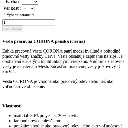
Farba:
Veľkosť:
* Vyberte parametre
do košíka
Vesta pracovná CORONA pánska (čierna)
Ľahká pracovná vesta CORONA patrí medzi kvalitné a pohodlné
pracovné vesty značky Červa. Vesta obsahuje zapínanie na zips. Je
obohatená viacerými multifunkčnými vreckami. Vnútorná sieťovina
vesty je z materiálu Mesh. Súčasťou pracovnej vesty je kovový D
krúžok.
Vesta CORONA je vhodná ako pracovný odev alebo tiež ako
voľnočasové oblečenie.
Vlastnosti
materiál: 80% polyester, 20% bavlna
farebné prevedenie: čierne
použitie: vhodné ako pracovný odev alebo ako voľnočasové