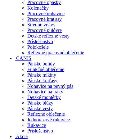
Pracovné opasky
Kolenačky
Pracovné nohavice
Pracovné kraťasy
Stredné vrstvy
Pracovné pulóvre
Detské reflexné vesty
Príslušenstvo
Polokošele
Reflexné pracovné oblečenie
CANIS
Pánske bundy
Funkčné oblečenie
Pánske mikiny
Pánske kraťasy
Nohavice na pevný pás
Nohavice na traky
Detské montérky
Pánske blúzy
Pánske vesty
Reflexné oblečenie
Jednorazové rukavice
Rukavice
Príslušenstvo
Akcie