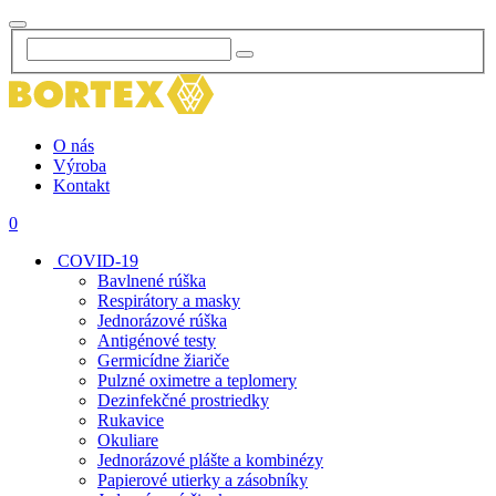
O nás
Výroba
Kontakt
0
COVID-19
Bavlnené rúška
Respirátory a masky
Jednorázové rúška
Antigénové testy
Germicídne žiariče
Pulzné oximetre a teplomery
Dezinfekčné prostriedky
Rukavice
Okuliare
Jednorázové plášte a kombinézy
Papierové utierky a zásobníky