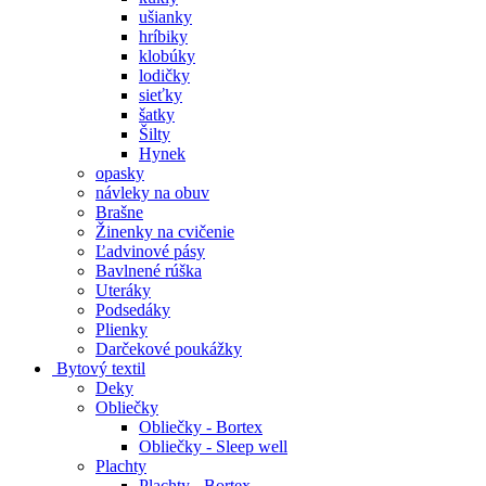
ušianky
hríbiky
klobúky
lodičky
sieťky
šatky
Šilty
Hynek
opasky
návleky na obuv
Brašne
Žinenky na cvičenie
Ľadvinové pásy
Bavlnené rúška
Uteráky
Podsedáky
Plienky
Darčekové poukážky
Bytový textil
Deky
Obliečky
Obliečky - Bortex
Obliečky - Sleep well
Plachty
Plachty - Bortex