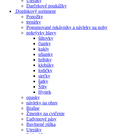
Uteráky
Darčekové poukážky
Doplnkový sortiment
Ponožky
trenírky
Pogumované rukávniky a návleky na nohy
pokrývky hlavy
šiltovky
čiapky
kukly
ušianky
hríbiky
klobúky
lodičky
sieťky
šatky
Šilty
Hynek
opasky
návleky na obuv
Brašne
Žinenky na cvičenie
Ľadvinové pásy
Bavlnené rúška
Uteráky