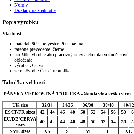
Normy
Doklady na stiahnutie
Popis výrobku
Vlastnosti
materiál: 80% polyester, 20% bavlna
farebné prevedenie: čierne
použitie: vhodné ako pracovný odev alebo ako voľnočasové
oblečenie
výrobca: Cerva
zem pôvodu: Česká republika
Tabuľka veľkosti
PÁNSKA VEĽKOSTNÁ TABUĽKA - štandardná výška v cm
UK size
32/34
34/36
36/38
38/40
40/42
ES/IT/FR sizes
42
44
46
48
50
52
54
56
58
6
EU/DE/CERVA
40
42
44
46
48
50
52
54
56
5
sizes
SML sizes
XS
S
M
L
XL