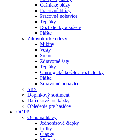
Čašnícke blúzy
Pracovné blúzy
Pracovné nohavice
Tepláky
Rozhalenky a košele
Plášte
Zdravotnícke odevy
Mikiny
Vesty
Sukne
Zdravotné šaty
Tepláky
Chirurgické košele a rozhalenky
Plášte
Zdravotné nohavice
SBS
Doplnkový sortiment
Darčekové poukážky
Oblečenie pre hasičov
OOPP
Ochrana hlavy
Jednorázové čiapky
Prilby
Čiapky
Šiltovky