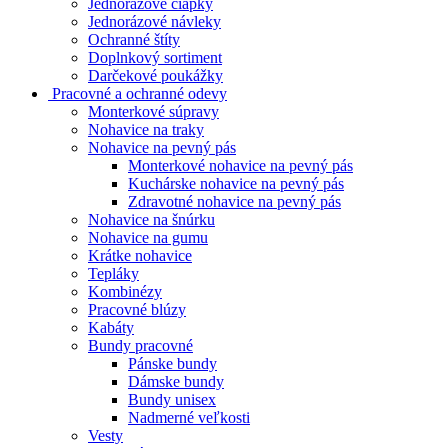
Jednorázové čiapky
Jednorázové návleky
Ochranné štíty
Doplnkový sortiment
Darčekové poukážky
Pracovné a ochranné odevy
Monterkové súpravy
Nohavice na traky
Nohavice na pevný pás
Monterkové nohavice na pevný pás
Kuchárske nohavice na pevný pás
Zdravotné nohavice na pevný pás
Nohavice na šnúrku
Nohavice na gumu
Krátke nohavice
Tepláky
Kombinézy
Pracovné blúzy
Kabáty
Bundy pracovné
Pánske bundy
Dámske bundy
Bundy unisex
Nadmerné veľkosti
Vesty