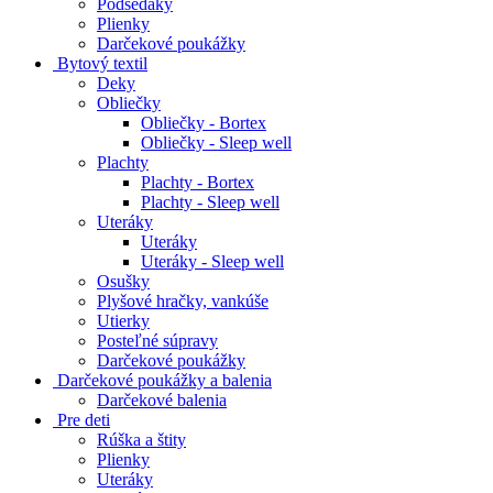
Podsedáky
Plienky
Darčekové poukážky
Bytový textil
Deky
Obliečky
Obliečky - Bortex
Obliečky - Sleep well
Plachty
Plachty - Bortex
Plachty - Sleep well
Uteráky
Uteráky
Uteráky - Sleep well
Osušky
Plyšové hračky, vankúše
Utierky
Posteľné súpravy
Darčekové poukážky
Darčekové poukážky a balenia
Darčekové balenia
Pre deti
Rúška a štity
Plienky
Uteráky