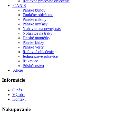
Reflexné pracovné oblečenie
CANIS
Pánske bundy
Funkčné oblečenie
Pánske mikiny
Pánske kraťasy
Nohavice na pevný pás
Nohavice na traky
Detské montérky
Pánske blúzy
Pánske vesty
Reflexné oblečenie
Jednorazové rukavice
Rukavice
Príslušenstvo
Akcie
Informácie
O nás
Výroba
Kontakt
Nakupovanie