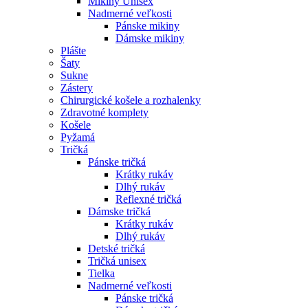
Mikiny Unisex
Nadmerné veľkosti
Pánske mikiny
Dámske mikiny
Plášte
Šaty
Sukne
Zástery
Chirurgické košele a rozhalenky
Zdravotné komplety
Košele
Pyžamá
Tričká
Pánske tričká
Krátky rukáv
Dlhý rukáv
Reflexné tričká
Dámske tričká
Krátky rukáv
Dlhý rukáv
Detské tričká
Tričká unisex
Tielka
Nadmerné veľkosti
Pánske tričká