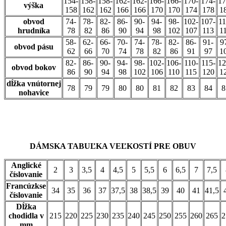
154-
158-
158-
162-
162-
166-
166-
170-
174-
17
výška
158
162
162
166
166
170
170
174
178
1
obvod
74-
78-
82-
86-
90-
94-
98-
102-
107-
11
hrudníka
78
82
86
90
94
98
102
107
113
1
58-
62-
66-
70-
74-
78-
82-
86-
91-
9
obvod pásu
62
66
70
74
78
82
86
91
97
1
82-
86-
90-
94-
98-
102-
106-
110-
115-
12
obvod bokov
86
90
94
98
102
106
110
115
120
1
dĺžka vnútornej
78
79
79
80
80
81
82
83
84
8
nohavice
DÁMSKA TABUĽKA VEĽKOSTÍ PRE OBUV
Anglické
2
3
3,5
4
4,5
5
5,5
6
6,5
7
7,5
číslovanie
Francúzkse
34
35
36
37
37,5
38
38,5
39
40
41
41,5
číslovanie
Dĺžka
chodidla v
215
220
225
230
235
240
245
250
255
260
265
2
mm