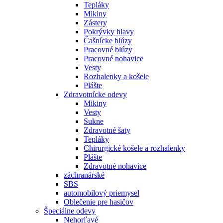
Tepláky
Mikiny
Zástery
Pokrývky hlavy
Čašnícke blúzy
Pracovné blúzy
Pracovné nohavice
Vesty
Rozhalenky a košele
Plášte
Zdravotnícke odevy
Mikiny
Vesty
Sukne
Zdravotné šaty
Tepláky
Chirurgické košele a rozhalenky
Plášte
Zdravotné nohavice
záchranárské
SBS
automobilový priemysel
Oblečenie pre hasičov
Špeciálne odevy
Nehorľavé