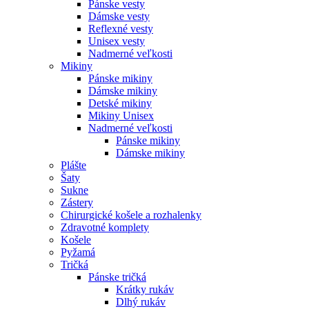
Pánske vesty
Dámske vesty
Reflexné vesty
Unisex vesty
Nadmerné veľkosti
Mikiny
Pánske mikiny
Dámske mikiny
Detské mikiny
Mikiny Unisex
Nadmerné veľkosti
Pánske mikiny
Dámske mikiny
Plášte
Šaty
Sukne
Zástery
Chirurgické košele a rozhalenky
Zdravotné komplety
Košele
Pyžamá
Tričká
Pánske tričká
Krátky rukáv
Dlhý rukáv