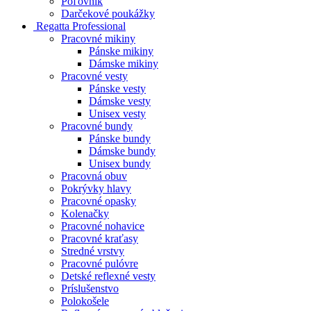
Poľovník
Darčekové poukážky
Regatta Professional
Pracovné mikiny
Pánske mikiny
Dámske mikiny
Pracovné vesty
Pánske vesty
Dámske vesty
Unisex vesty
Pracovné bundy
Pánske bundy
Dámske bundy
Unisex bundy
Pracovná obuv
Pokrývky hlavy
Pracovné opasky
Kolenačky
Pracovné nohavice
Pracovné kraťasy
Stredné vrstvy
Pracovné pulóvre
Detské reflexné vesty
Príslušenstvo
Polokošele