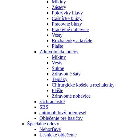
Mikiny
Zástery
Pokrývky hlavy
Čašnícke blúzy
Pracovné blúzy
Pracovné nohavice
Vesty
Rozhalenky a košele
Plášte
Zdravotnícke odevy
Mikiny
Vesty
Sukne
Zdravotné šaty
Tepláky
Chirurgické košele a rozhalenky
Plášte
Zdravotné nohavice
záchranárské
SBS
automobilový priemysel
Oblečenie pre hasičov
Špeciálne odevy
Nehorľavé
Lesnícke oblečenie