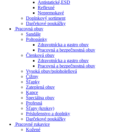
Antistatické,ESD
Reflexné
Nepremokavé
Doplnkový sortiment
Darčekové poukážky
Pracovná obuv
Sandále
Poltopánky
Zdravotnícka a gastro obuv
Pracovná a bezpečnostná obuv
Členková obuv
Zdravotnícka a gastro obuv
Pracovná a bezpečnostná obuv
Vysoká obuv/poloholeňová
Čižmy
Šľapky
Zateplená obuv
Kapce
Špeciálna obuv
Profesná
Šľapy (kroksy)
Príslušenstvo a doplnky
Darčekové poukážky
Pracovné rukavice
Kožené