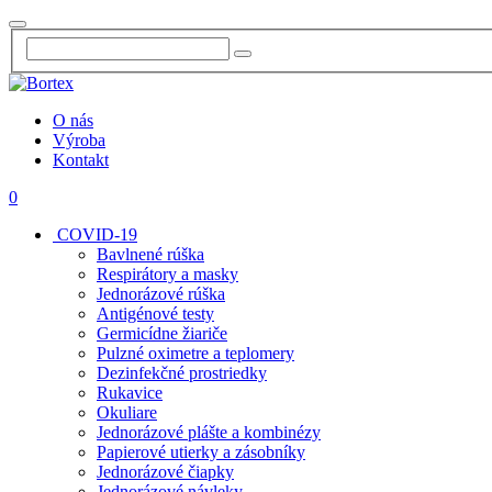
O nás
Výroba
Kontakt
0
COVID-19
Bavlnené rúška
Respirátory a masky
Jednorázové rúška
Antigénové testy
Germicídne žiariče
Pulzné oximetre a teplomery
Dezinfekčné prostriedky
Rukavice
Okuliare
Jednorázové plášte a kombinézy
Papierové utierky a zásobníky
Jednorázové čiapky
Jednorázové návleky