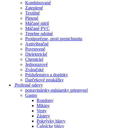
Kombinované
Zateplené
Textilné
Pletené
Máčané nitril
Máčané PVC
Tepelne odolné
Protiporézne, proti prepichnutiu
Antivibračné
Povrstvené
Dielektrické
Chemické
Jednorazové
Zváračské
Príslušenstvo a doplnky
Darčekové poukážky
Profesné odevy
potravinársky-mäsiarsky priemysel
Gastro
Rondony
Mikiny
Vesty
Zástery
Pokrývky hlavy
Čašnícke blúzy