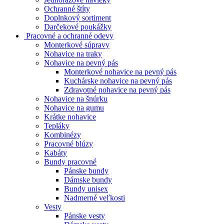
Ochranné štíty
Doplnkový sortiment
Darčekové poukážky
Pracovné a ochranné odevy
Monterkové súpravy
Nohavice na traky
Nohavice na pevný pás
Monterkové nohavice na pevný pás
Kuchárske nohavice na pevný pás
Zdravotné nohavice na pevný pás
Nohavice na šnúrku
Nohavice na gumu
Krátke nohavice
Tepláky
Kombinézy
Pracovné blúzy
Kabáty
Bundy pracovné
Pánske bundy
Dámske bundy
Bundy unisex
Nadmerné veľkosti
Vesty
Pánske vesty