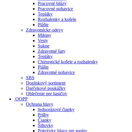
Pracovné blúzy
Pracovné nohavice
Tepláky
Rozhalenky a košele
Plášte
Zdravotnícke odevy
Mikiny
Vesty
Sukne
Zdravotné šaty
Tepláky
Chirurgické košele a rozhalenky
Plášte
Zdravotné nohavice
SBS
Doplnkový sortiment
Darčekové poukážky
Oblečenie pre hasičov
OOPP
Ochrana hlavy
Jednorázové čiapky
Prilby
Čiapky
Šiltovky
Pokrývky hlavy pre gastro