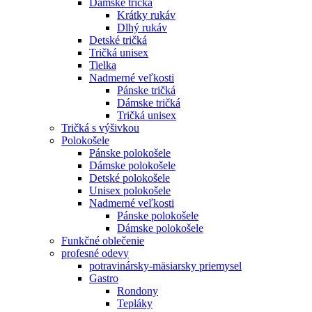
Dámske tričká
Krátky rukáv
Dlhý rukáv
Detské tričká
Tričká unisex
Tielka
Nadmerné veľkosti
Pánske tričká
Dámske tričká
Tričká unisex
Tričká s výšivkou
Polokošele
Pánske polokošele
Dámske polokošele
Detské polokošele
Unisex polokošele
Nadmerné veľkosti
Pánske polokošele
Dámske polokošele
Funkčné oblečenie
profesné odevy
potravinársky-mäsiarsky priemysel
Gastro
Rondony
Tepláky