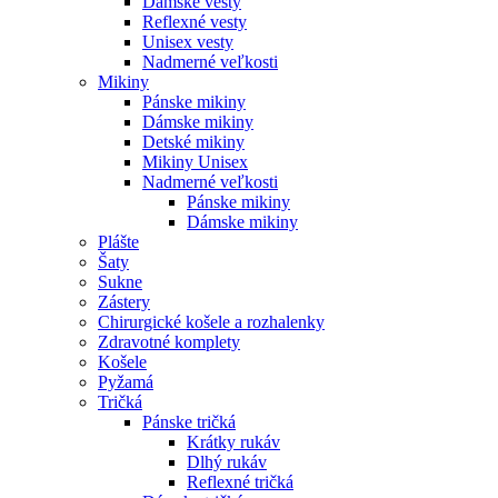
Dámske vesty
Reflexné vesty
Unisex vesty
Nadmerné veľkosti
Mikiny
Pánske mikiny
Dámske mikiny
Detské mikiny
Mikiny Unisex
Nadmerné veľkosti
Pánske mikiny
Dámske mikiny
Plášte
Šaty
Sukne
Zástery
Chirurgické košele a rozhalenky
Zdravotné komplety
Košele
Pyžamá
Tričká
Pánske tričká
Krátky rukáv
Dlhý rukáv
Reflexné tričká