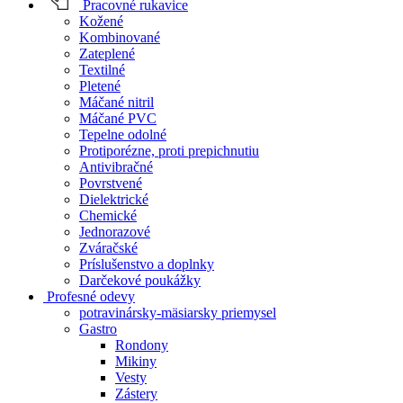
Pracovné rukavice
Kožené
Kombinované
Zateplené
Textilné
Pletené
Máčané nitril
Máčané PVC
Tepelne odolné
Protiporézne, proti prepichnutiu
Antivibračné
Povrstvené
Dielektrické
Chemické
Jednorazové
Zváračské
Príslušenstvo a doplnky
Darčekové poukážky
Profesné odevy
potravinársky-mäsiarsky priemysel
Gastro
Rondony
Mikiny
Vesty
Zástery