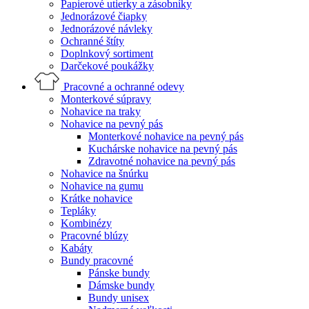
Papierové utierky a zásobníky
Jednorázové čiapky
Jednorázové návleky
Ochranné štíty
Doplnkový sortiment
Darčekové poukážky
Pracovné a ochranné odevy
Monterkové súpravy
Nohavice na traky
Nohavice na pevný pás
Monterkové nohavice na pevný pás
Kuchárske nohavice na pevný pás
Zdravotné nohavice na pevný pás
Nohavice na šnúrku
Nohavice na gumu
Krátke nohavice
Tepláky
Kombinézy
Pracovné blúzy
Kabáty
Bundy pracovné
Pánske bundy
Dámske bundy
Bundy unisex