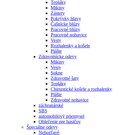
Tepláky
Mikiny
Zástery
Pokrývky hlavy
Čašnícke blúzy
Pracovné blúzy
Pracovné nohavice
Vesty
Rozhalenky a košele
Plášte
Zdravotnícke odevy
Mikiny
Vesty
Sukne
Zdravotné šaty
Tepláky
Chirurgické košele a rozhalenky
Plášte
Zdravotné nohavice
záchranárské
SBS
automobilový priemysel
Oblečenie pre hasičov
Špeciálne odevy
Nehorľavé