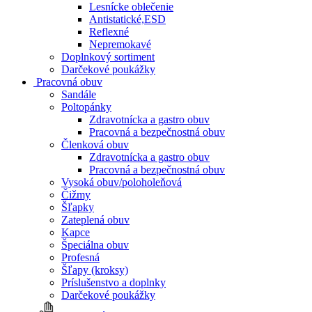
Lesnícke oblečenie
Antistatické,ESD
Reflexné
Nepremokavé
Doplnkový sortiment
Darčekové poukážky
Pracovná obuv
Sandále
Poltopánky
Zdravotnícka a gastro obuv
Pracovná a bezpečnostná obuv
Členková obuv
Zdravotnícka a gastro obuv
Pracovná a bezpečnostná obuv
Vysoká obuv/poloholeňová
Čižmy
Šľapky
Zateplená obuv
Kapce
Špeciálna obuv
Profesná
Šľapy (kroksy)
Príslušenstvo a doplnky
Darčekové poukážky