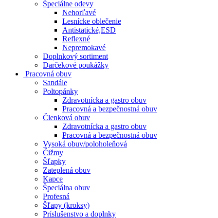
Špeciálne odevy
Nehorľavé
Lesnícke oblečenie
Antistatické,ESD
Reflexné
Nepremokavé
Doplnkový sortiment
Darčekové poukážky
Pracovná obuv
Sandále
Poltopánky
Zdravotnícka a gastro obuv
Pracovná a bezpečnostná obuv
Členková obuv
Zdravotnícka a gastro obuv
Pracovná a bezpečnostná obuv
Vysoká obuv/poloholeňová
Čižmy
Šľapky
Zateplená obuv
Kapce
Špeciálna obuv
Profesná
Šľapy (kroksy)
Príslušenstvo a doplnky