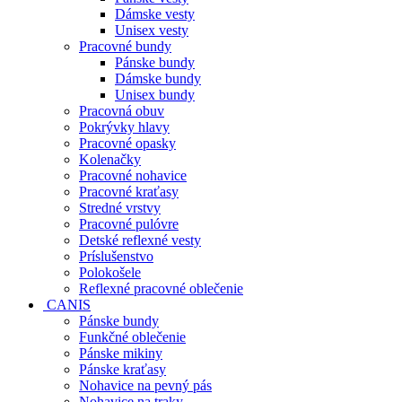
Dámske vesty
Unisex vesty
Pracovné bundy
Pánske bundy
Dámske bundy
Unisex bundy
Pracovná obuv
Pokrývky hlavy
Pracovné opasky
Kolenačky
Pracovné nohavice
Pracovné kraťasy
Stredné vrstvy
Pracovné pulóvre
Detské reflexné vesty
Príslušenstvo
Polokošele
Reflexné pracovné oblečenie
CANIS
Pánske bundy
Funkčné oblečenie
Pánske mikiny
Pánske kraťasy
Nohavice na pevný pás
Nohavice na traky