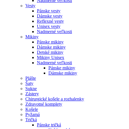
Nadmerné veľkosti
Vesty
Pánske vesty
Dámske vesty
Reflexné vesty
Unisex vesty
Nadmerné veľkosti
Mikiny
Pánske mikiny
Dámske mikiny
Detské mikiny
Mikiny Unisex
Nadmerné veľkosti
Pánske mikiny
Dámske mikiny
Plášte
Šaty
Sukne
Zástery
Chirurgické košele a rozhalenky
Zdravotné komplety
Košele
Pyžamá
Tričká
Pánske tričká