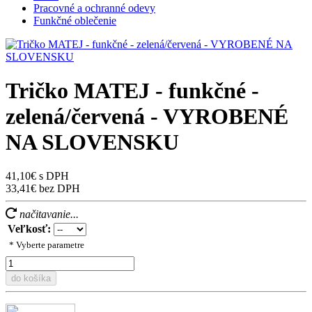
Pracovné a ochranné odevy
Funkčné oblečenie
Tričko MATEJ - funkčné -
zelená/červená - VYROBENÉ
NA SLOVENSKU
41,10€ s DPH
33,41€ bez DPH
načitavanie...
Veľkosť:
* Vyberte parametre
do košíka