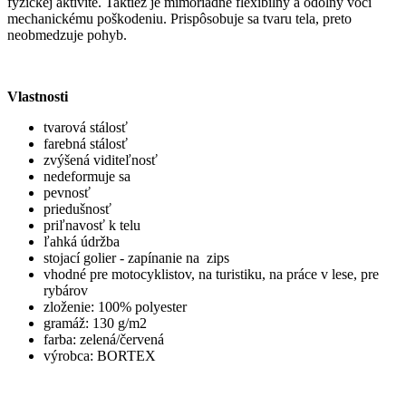
fyzickej aktivite. Taktiež je mimoriadne flexibilný a odolný voči
mechanickému poškodeniu. Prispôsobuje sa tvaru tela, preto
neobmedzuje pohyb.
Vlastnosti
tvarová stálosť
farebná stálosť
zvýšená viditeľnosť
nedeformuje sa
pevnosť
priedušnosť
priľnavosť k telu
ľahká údržba
stojací golier - zapínanie na zips
vhodné pre motocyklistov, na turistiku, na práce v lese, pre
rybárov
zloženie: 100% polyester
gramáž: 130 g/m2
farba: zelená/červená
výrobca: BORTEX