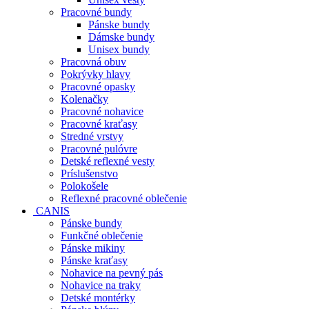
Pracovné bundy
Pánske bundy
Dámske bundy
Unisex bundy
Pracovná obuv
Pokrývky hlavy
Pracovné opasky
Kolenačky
Pracovné nohavice
Pracovné kraťasy
Stredné vrstvy
Pracovné pulóvre
Detské reflexné vesty
Príslušenstvo
Polokošele
Reflexné pracovné oblečenie
CANIS
Pánske bundy
Funkčné oblečenie
Pánske mikiny
Pánske kraťasy
Nohavice na pevný pás
Nohavice na traky
Detské montérky