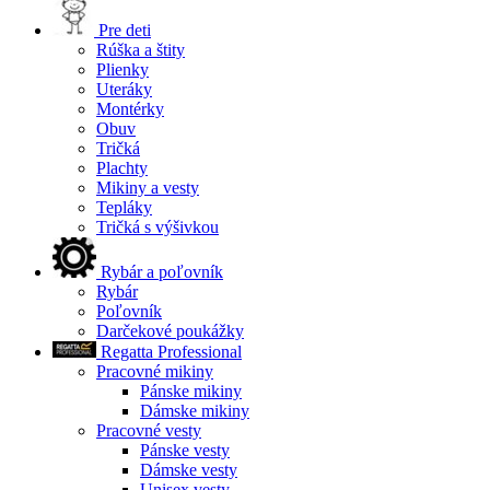
Pre deti
Rúška a štity
Plienky
Uteráky
Montérky
Obuv
Tričká
Plachty
Mikiny a vesty
Tepláky
Tričká s výšivkou
Rybár a poľovník
Rybár
Poľovník
Darčekové poukážky
Regatta Professional
Pracovné mikiny
Pánske mikiny
Dámske mikiny
Pracovné vesty
Pánske vesty
Dámske vesty
Unisex vesty