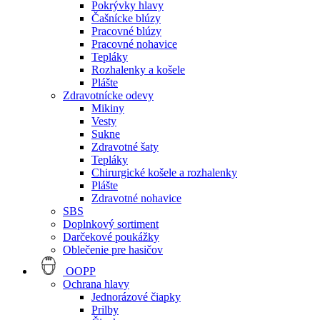
Pokrývky hlavy
Čašnícke blúzy
Pracovné blúzy
Pracovné nohavice
Tepláky
Rozhalenky a košele
Plášte
Zdravotnícke odevy
Mikiny
Vesty
Sukne
Zdravotné šaty
Tepláky
Chirurgické košele a rozhalenky
Plášte
Zdravotné nohavice
SBS
Doplnkový sortiment
Darčekové poukážky
Oblečenie pre hasičov
OOPP
Ochrana hlavy
Jednorázové čiapky
Prilby