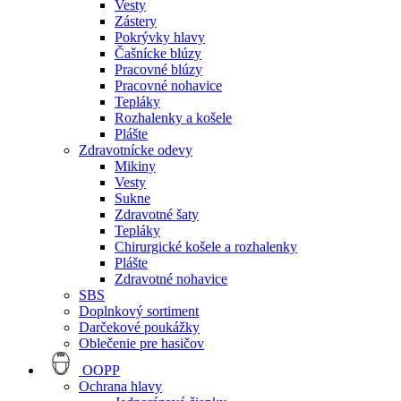
Vesty
Zástery
Pokrývky hlavy
Čašnícke blúzy
Pracovné blúzy
Pracovné nohavice
Tepláky
Rozhalenky a košele
Plášte
Zdravotnícke odevy
Mikiny
Vesty
Sukne
Zdravotné šaty
Tepláky
Chirurgické košele a rozhalenky
Plášte
Zdravotné nohavice
SBS
Doplnkový sortiment
Darčekové poukážky
Oblečenie pre hasičov
OOPP
Ochrana hlavy