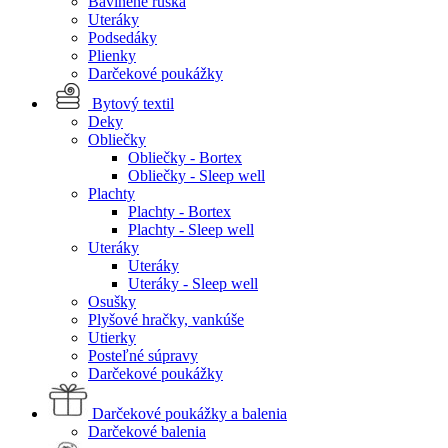
Bavlnené rúška
Uteráky
Podsedáky
Plienky
Darčekové poukážky
Bytový textil
Deky
Obliečky
Obliečky - Bortex
Obliečky - Sleep well
Plachty
Plachty - Bortex
Plachty - Sleep well
Uteráky
Uteráky
Uteráky - Sleep well
Osušky
Plyšové hračky, vankúše
Utierky
Posteľné súpravy
Darčekové poukážky
Darčekové poukážky a balenia
Darčekové balenia