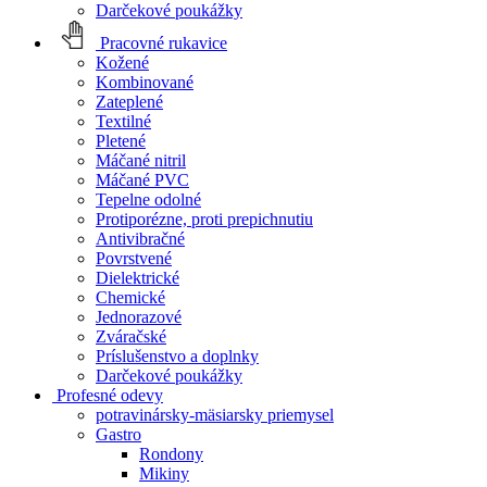
Darčekové poukážky
Pracovné rukavice
Kožené
Kombinované
Zateplené
Textilné
Pletené
Máčané nitril
Máčané PVC
Tepelne odolné
Protiporézne, proti prepichnutiu
Antivibračné
Povrstvené
Dielektrické
Chemické
Jednorazové
Zváračské
Príslušenstvo a doplnky
Darčekové poukážky
Profesné odevy
potravinársky-mäsiarsky priemysel
Gastro
Rondony
Mikiny