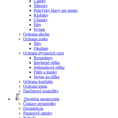
Čiapky
Šiltovky
Pokrývky hlavy pre gastro
Klobúky
Ušianky
Šilty
Hynek
Ochrana sluchu
Ochrana zraku
Štíty
Okuliare
Ochrana dýchacích ciest
Respirátory
Bavlnené rúška
Jednorázové rúška
Filtre a masky
Stojan na rúška
Ochrana končatín
Ochrana trupu
Darčekové poukážky
Drogéria upratovanie
Čistiace prostriedky
Dezinfekcia
Papierové utierky
Rohože