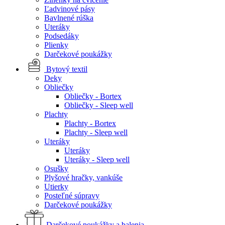
Ľadvinové pásy
Bavlnené rúška
Uteráky
Podsedáky
Plienky
Darčekové poukážky
Bytový textil
Deky
Obliečky
Obliečky - Bortex
Obliečky - Sleep well
Plachty
Plachty - Bortex
Plachty - Sleep well
Uteráky
Uteráky
Uteráky - Sleep well
Osušky
Plyšové hračky, vankúše
Utierky
Posteľné súpravy
Darčekové poukážky
Darčekové poukážky a balenia