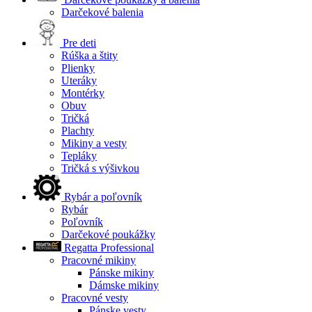
Darčekové balenia
Pre deti
Rúška a štity
Plienky
Uteráky
Montérky
Obuv
Tričká
Plachty
Mikiny a vesty
Tepláky
Tričká s výšivkou
Rybár a poľovník
Rybár
Poľovník
Darčekové poukážky
Regatta Professional
Pracovné mikiny
Pánske mikiny
Dámske mikiny
Pracovné vesty
Pánske vesty