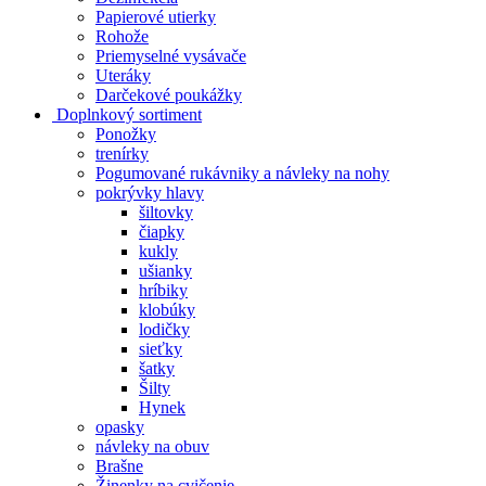
Papierové utierky
Rohože
Priemyselné vysávače
Uteráky
Darčekové poukážky
Doplnkový sortiment
Ponožky
trenírky
Pogumované rukávniky a návleky na nohy
pokrývky hlavy
šiltovky
čiapky
kukly
ušianky
hríbiky
klobúky
lodičky
sieťky
šatky
Šilty
Hynek
opasky
návleky na obuv
Brašne
Žinenky na cvičenie