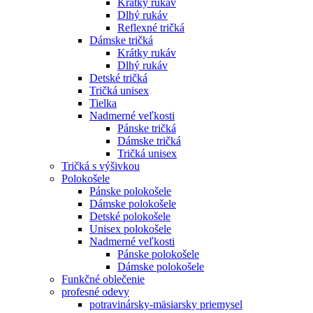
Krátky rukáv
Dlhý rukáv
Reflexné tričká
Dámske tričká
Krátky rukáv
Dlhý rukáv
Detské tričká
Tričká unisex
Tielka
Nadmerné veľkosti
Pánske tričká
Dámske tričká
Tričká unisex
Tričká s výšivkou
Polokošele
Pánske polokošele
Dámske polokošele
Detské polokošele
Unisex polokošele
Nadmerné veľkosti
Pánske polokošele
Dámske polokošele
Funkčné oblečenie
profesné odevy
potravinársky-mäsiarsky priemysel