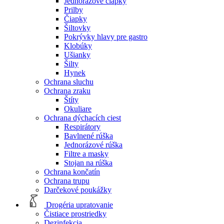
Jednorázové čiapky
Prilby
Čiapky
Šiltovky
Pokrývky hlavy pre gastro
Klobúky
Ušianky
Šilty
Hynek
Ochrana sluchu
Ochrana zraku
Štíty
Okuliare
Ochrana dýchacích ciest
Respirátory
Bavlnené rúška
Jednorázové rúška
Filtre a masky
Stojan na rúška
Ochrana končatín
Ochrana trupu
Darčekové poukážky
Drogéria upratovanie
Čistiace prostriedky
Dezinfekcia