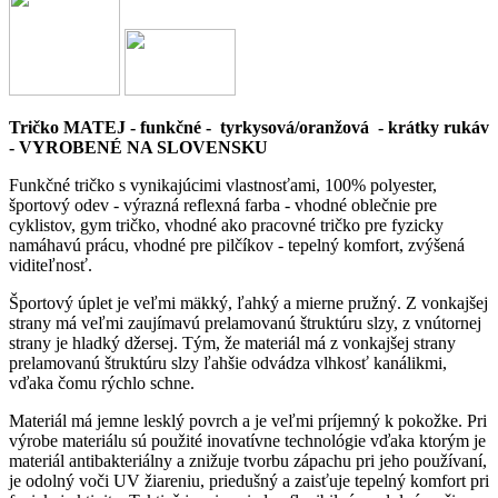
Tričko MATEJ - funkčné - tyrkysová/oranžová - krátky rukáv
- VYROBENÉ NA SLOVENSKU
Funkčné tričko s vynikajúcimi vlastnosťami, 100% polyester,
športový odev - výrazná reflexná farba - vhodné oblečnie pre
cyklistov, gym tričko, vhodné ako pracovné tričko pre fyzicky
namáhavú prácu, vhodné pre pilčíkov - tepelný komfort, zvýšená
viditeľnosť.
Športový úplet je veľmi mäkký, ľahký a mierne pružný. Z vonkajšej
strany má veľmi zaujímavú prelamovanú štruktúru slzy, z vnútornej
strany je hladký džersej. Tým, že materiál má z vonkajšej strany
prelamovanú štruktúru slzy ľahšie odvádza vlhkosť kanálikmi,
vďaka čomu rýchlo schne.
Materiál má jemne lesklý povrch a je veľmi príjemný k pokožke. Pri
výrobe materiálu sú použité inovatívne technológie vďaka ktorým je
materiál antibakteriálny a znižuje tvorbu zápachu pri jeho používaní,
je odolný voči UV žiareniu, priedušný a zaisťuje tepelný komfort pri