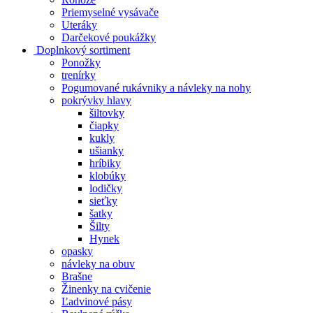
Priemyselné vysávače
Uteráky
Darčekové poukážky
Doplnkový sortiment
Ponožky
trenírky
Pogumované rukávniky a návleky na nohy
pokrývky hlavy
šiltovky
čiapky
kukly
ušianky
hríbiky
klobúky
lodičky
sieťky
šatky
Šilty
Hynek
opasky
návleky na obuv
Brašne
Žinenky na cvičenie
Ľadvinové pásy