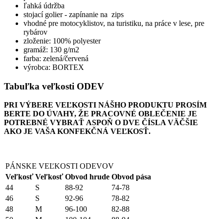
ľahká údržba
stojací golier - zapínanie na zips
vhodné pre motocyklistov, na turistiku, na práce v lese, pre
rybárov
zloženie: 100% polyester
gramáž: 130 g/m2
farba: zelená/červená
výrobca: BORTEX
Tabuľka veľkosti ODEV
PRI VÝBERE VEĽKOSTI NÁŠHO PRODUKTU PROSÍM
BERTE DO ÚVAHY, ŽE PRACOVNÉ OBLEČENIE JE
POTREBNÉ VYBRAŤ ASPOŇ O DVE ČÍSLA VÄČŠIE
AKO JE VAŠA KONFEKČNÁ VEĽKOSŤ.
PÁNSKE VEĽKOSTI ODEVOV
Veľkosť
Veľkosť
Obvod hrude
Obvod pása
44
S
88-92
74-78
46
S
92-96
78-82
48
M
96-100
82-88