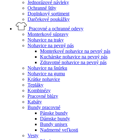
Jednorázové návleky
Ochranné štíty
Doplnkový sortiment
Darčekové poukážky
Pracovné a ochranné odevy
Monterkové súpravy
Nohavice na traky
Nohavice na pevný pás
Monterkové nohavice na pevný pás
Kuchárske nohavice na pevný pás
Zdravotné nohavice na pevný pás
Nohavice na šnúrku
Nohavice na gumu
Krátke nohavice
Tepláky
Kombinézy
Pracovné blúzy
Kabáty
Bundy pracovné
Pánske bundy
Dámske bundy
Bundy unisex
Nadmerné veľkosti
Vesty