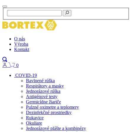
O nás
Výroba
Kontakt
0
COVID-19
Bavlnené rúška
Respirátory a masky
Jednorázové rúška
Antigénové testy
Germicídne žiariče
Pulzné oximetre a teplomery
Dezinfekčné prostriedky
Rukavice
Okuliare
Jednorázové plášte a kombinézy