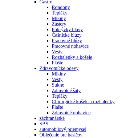
Gastro
Rondony
Tepláky
Mikiny
Zástery
Pokrývky hlavy
Čašnícke blúzy
Pracovné blúzy
Pracovné nohavice
Vesty
Rozhalenky a košele
Plášte
Zdravotnícke odevy
Mikiny
Vesty
Sukne
Zdravotné šaty
Tepláky
Chirurgické košele a rozhalenky
Plášte
Zdravotné nohavice
záchranárské
SBS
automobilový priemysel
Oblečenie pre hasičov