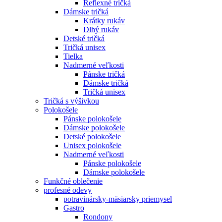
Reflexné tričká
Dámske tričká
Krátky rukáv
Dlhý rukáv
Detské tričká
Tričká unisex
Tielka
Nadmerné veľkosti
Pánske tričká
Dámske tričká
Tričká unisex
Tričká s výšivkou
Polokošele
Pánske polokošele
Dámske polokošele
Detské polokošele
Unisex polokošele
Nadmerné veľkosti
Pánske polokošele
Dámske polokošele
Funkčné oblečenie
profesné odevy
potravinársky-mäsiarsky priemysel
Gastro
Rondony