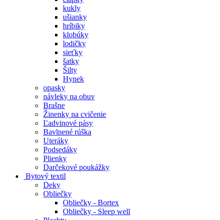
kukly
ušianky
hríbiky
klobúky
lodičky
sieťky
šatky
Šilty
Hynek
opasky
návleky na obuv
Brašne
Žinenky na cvičenie
Ľadvinové pásy
Bavlnené rúška
Uteráky
Podsedáky
Plienky
Darčekové poukážky
Bytový textil
Deky
Obliečky
Obliečky - Bortex
Obliečky - Sleep well