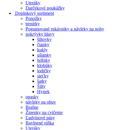
Uteráky
Darčekové poukážky
Doplnkový sortiment
Ponožky
trenírky
Pogumované rukávniky a návleky na nohy
pokrývky hlavy
šiltovky
čiapky
kukly
ušianky
hríbiky
klobúky
lodičky
sieťky
šatky
Šilty
Hynek
opasky
návleky na obuv
Brašne
Žinenky na cvičenie
Ľadvinové pásy
Bavlnené rúška
Uteráky