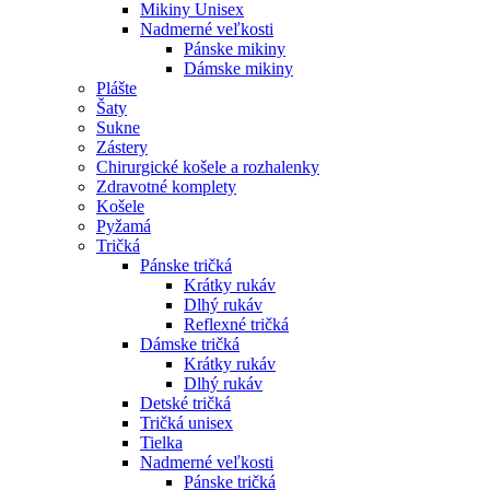
Mikiny Unisex
Nadmerné veľkosti
Pánske mikiny
Dámske mikiny
Plášte
Šaty
Sukne
Zástery
Chirurgické košele a rozhalenky
Zdravotné komplety
Košele
Pyžamá
Tričká
Pánske tričká
Krátky rukáv
Dlhý rukáv
Reflexné tričká
Dámske tričká
Krátky rukáv
Dlhý rukáv
Detské tričká
Tričká unisex
Tielka
Nadmerné veľkosti
Pánske tričká