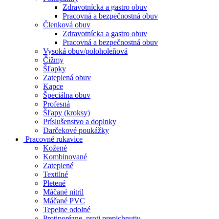
Zdravotnícka a gastro obuv
Pracovná a bezpečnostná obuv
Členková obuv
Zdravotnícka a gastro obuv
Pracovná a bezpečnostná obuv
Vysoká obuv/poloholeňová
Čižmy
Šľapky
Zateplená obuv
Kapce
Špeciálna obuv
Profesná
Šľapy (kroksy)
Príslušenstvo a doplnky
Darčekové poukážky
Pracovné rukavice
Kožené
Kombinované
Zateplené
Textilné
Pletené
Máčané nitril
Máčané PVC
Tepelne odolné
Protiporézne, proti prepichnutiu