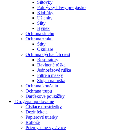
Šiltovky
Pokrývky hlavy pre gastro
Klobúky
Ušianky
Šilty
Hynek
Ochrana sluchu
Ochrana zraku
Štíty
Okuliare
Ochrana dýchacích ciest
Respirátory
Bavlnené rúška
Jednorázové rúška
Filtre a masky
Stojan na rúška
Ochrana končatín
Ochrana trupu
Darčekové poukážky
Drogéria upratovanie
Čistiace prostriedky
Dezinfekcia
Papierové utierky
Rohože
Priemyselné vysávače