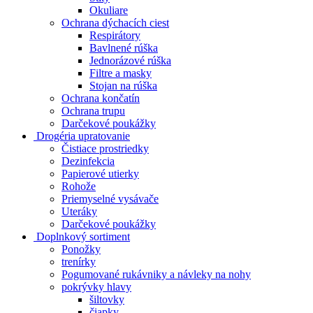
Okuliare
Ochrana dýchacích ciest
Respirátory
Bavlnené rúška
Jednorázové rúška
Filtre a masky
Stojan na rúška
Ochrana končatín
Ochrana trupu
Darčekové poukážky
Drogéria upratovanie
Čistiace prostriedky
Dezinfekcia
Papierové utierky
Rohože
Priemyselné vysávače
Uteráky
Darčekové poukážky
Doplnkový sortiment
Ponožky
trenírky
Pogumované rukávniky a návleky na nohy
pokrývky hlavy
šiltovky
čiapky