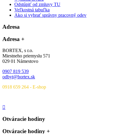
Odstúpiť od zmluvy TU
Veľkostná tabuľka
Ako si vybrať správny pracovný odev
Adresa
Adresa
+
BORTEX, s r.o.
Miestneho priemyslu 571
029 01 Námestovo
0907 819 539
odbyt@bortex.sk
0918 659 264 - E-shop
Otváracie hodiny
Otváracie hodiny
+