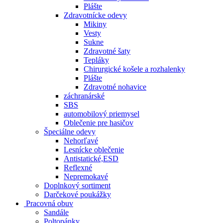
Plášte
Zdravotnícke odevy
Mikiny
Vesty
Sukne
Zdravotné šaty
Tepláky
Chirurgické košele a rozhalenky
Plášte
Zdravotné nohavice
záchranárské
SBS
automobilový priemysel
Oblečenie pre hasičov
Špeciálne odevy
Nehorľavé
Lesnícke oblečenie
Antistatické,ESD
Reflexné
Nepremokavé
Doplnkový sortiment
Darčekové poukážky
Pracovná obuv
Sandále
Poltopánky