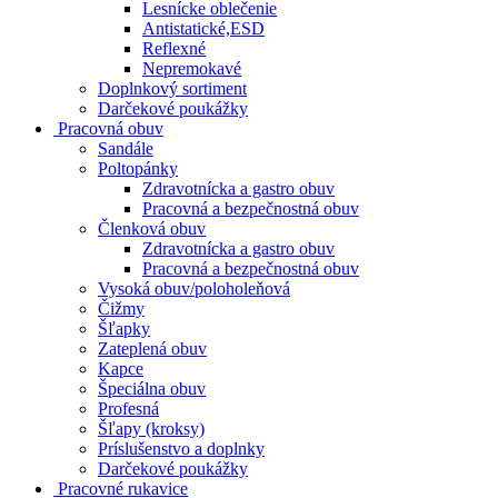
Lesnícke oblečenie
Antistatické,ESD
Reflexné
Nepremokavé
Doplnkový sortiment
Darčekové poukážky
Pracovná obuv
Sandále
Poltopánky
Zdravotnícka a gastro obuv
Pracovná a bezpečnostná obuv
Členková obuv
Zdravotnícka a gastro obuv
Pracovná a bezpečnostná obuv
Vysoká obuv/poloholeňová
Čižmy
Šľapky
Zateplená obuv
Kapce
Špeciálna obuv
Profesná
Šľapy (kroksy)
Príslušenstvo a doplnky
Darčekové poukážky
Pracovné rukavice