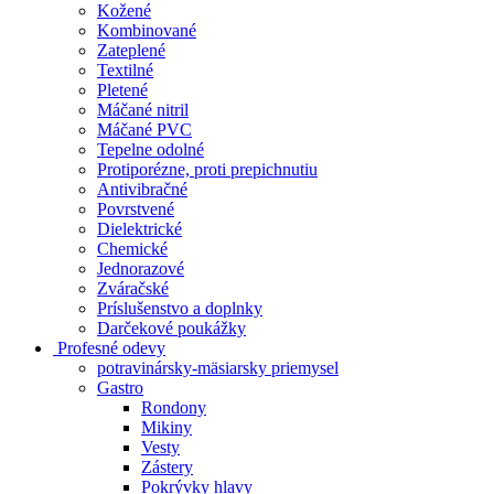
Kožené
Kombinované
Zateplené
Textilné
Pletené
Máčané nitril
Máčané PVC
Tepelne odolné
Protiporézne, proti prepichnutiu
Antivibračné
Povrstvené
Dielektrické
Chemické
Jednorazové
Zváračské
Príslušenstvo a doplnky
Darčekové poukážky
Profesné odevy
potravinársky-mäsiarsky priemysel
Gastro
Rondony
Mikiny
Vesty
Zástery
Pokrývky hlavy