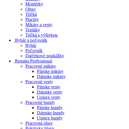
Montérky
Obuv
Tričká
Plachty
Mikiny a vesty
Tepláky
Tričká s výšivkou
Rybár a poľovník
Rybár
Poľovník
Darčekové poukážky
Regatta Professional
Pracovné mikiny
Pánske mikiny
Dámske mikiny
Pracovné vesty
Pánske vesty
Dámske vesty
Unisex vesty
Pracovné bundy
Pánske bundy
Dámske bundy
Unisex bundy
Pracovná obuv
Pokrývky hlavy