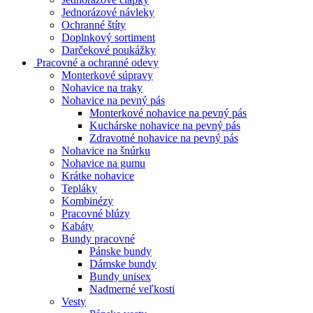
Jednorázové návleky
Ochranné štíty
Doplnkový sortiment
Darčekové poukážky
Pracovné a ochranné odevy
Monterkové súpravy
Nohavice na traky
Nohavice na pevný pás
Monterkové nohavice na pevný pás
Kuchárske nohavice na pevný pás
Zdravotné nohavice na pevný pás
Nohavice na šnúrku
Nohavice na gumu
Krátke nohavice
Tepláky
Kombinézy
Pracovné blúzy
Kabáty
Bundy pracovné
Pánske bundy
Dámske bundy
Bundy unisex
Nadmerné veľkosti
Vesty