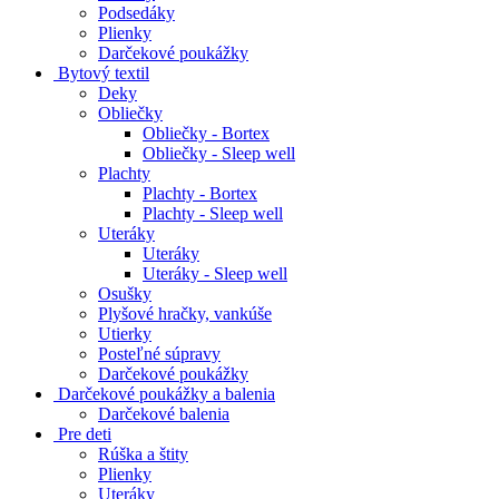
Podsedáky
Plienky
Darčekové poukážky
Bytový textil
Deky
Obliečky
Obliečky - Bortex
Obliečky - Sleep well
Plachty
Plachty - Bortex
Plachty - Sleep well
Uteráky
Uteráky
Uteráky - Sleep well
Osušky
Plyšové hračky, vankúše
Utierky
Posteľné súpravy
Darčekové poukážky
Darčekové poukážky a balenia
Darčekové balenia
Pre deti
Rúška a štity
Plienky
Uteráky