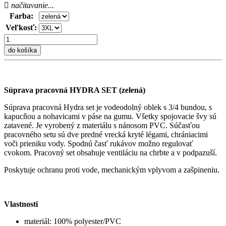
načitavanie...
Farba:
Veľkosť:
do košíka
Súprava pracovná HYDRA SET (zelená)
Súprava pracovná Hydra set je vodeodolný oblek s 3/4 bundou, s
kapucňou a nohavicami v páse na gumu. Všetky spojovacie švy sú
zatavené. Je vyrobený z materiálu s nánosom PVC. Súčasťou
pracovného setu sú dve predné vrecká kryté légami, chrániacimi
voči prieniku vody. Spodnú časť rukávov možno regulovať
cvokom. Pracovný set obsahuje ventiláciu na chrbte a v podpazuší.
Poskytuje ochranu proti vode, mechanickým vplyvom a zašpineniu.
Vlastnosti
materiál: 100% polyester/PVC