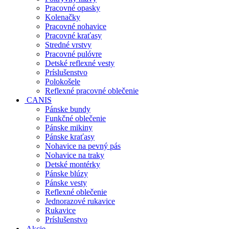
Pracovné opasky
Kolenačky
Pracovné nohavice
Pracovné kraťasy
Stredné vrstvy
Pracovné pulóvre
Detské reflexné vesty
Príslušenstvo
Polokošele
Reflexné pracovné oblečenie
CANIS
Pánske bundy
Funkčné oblečenie
Pánske mikiny
Pánske kraťasy
Nohavice na pevný pás
Nohavice na traky
Detské montérky
Pánske blúzy
Pánske vesty
Reflexné oblečenie
Jednorazové rukavice
Rukavice
Príslušenstvo
Akcie