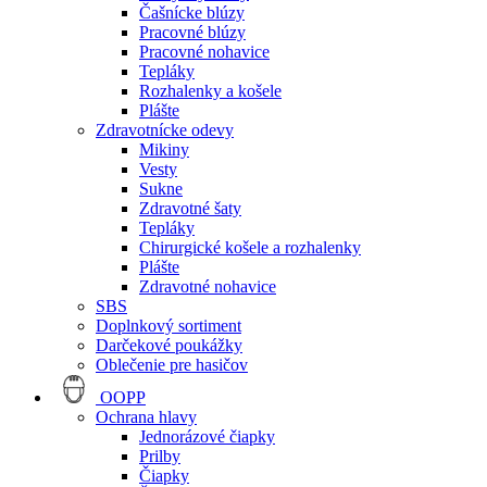
Čašnícke blúzy
Pracovné blúzy
Pracovné nohavice
Tepláky
Rozhalenky a košele
Plášte
Zdravotnícke odevy
Mikiny
Vesty
Sukne
Zdravotné šaty
Tepláky
Chirurgické košele a rozhalenky
Plášte
Zdravotné nohavice
SBS
Doplnkový sortiment
Darčekové poukážky
Oblečenie pre hasičov
OOPP
Ochrana hlavy
Jednorázové čiapky
Prilby
Čiapky