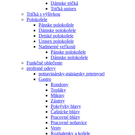
Dámske tričká
Tričká unisex
Tričká s výšivkou
Polokošele
Pánske polokošele
Dámske polokošele
Detské polokošele
Unisex polokošele
Nadmerné veľkosti
Pánske polokošele
Dámske polokošele
Funkčné oblečenie
profesné odevy
potravinársky-mäsiarsky priemysel
Gastro
Rondony
Tepláky
Mikiny
Zástery
Pokrývky hlavy
Čašnícke blúzy
Pracovné blúzy
Pracovné nohavice
Vesty
Rozhalenky a košele