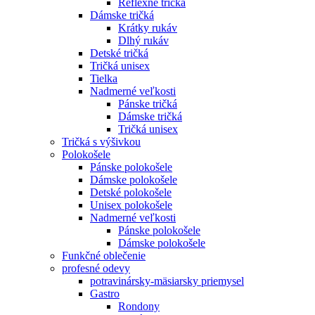
Reflexné tričká
Dámske tričká
Krátky rukáv
Dlhý rukáv
Detské tričká
Tričká unisex
Tielka
Nadmerné veľkosti
Pánske tričká
Dámske tričká
Tričká unisex
Tričká s výšivkou
Polokošele
Pánske polokošele
Dámske polokošele
Detské polokošele
Unisex polokošele
Nadmerné veľkosti
Pánske polokošele
Dámske polokošele
Funkčné oblečenie
profesné odevy
potravinársky-mäsiarsky priemysel
Gastro
Rondony