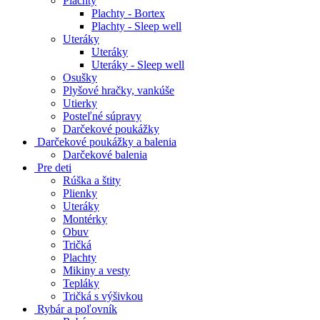
Plachty
Plachty - Bortex
Plachty - Sleep well
Uteráky
Uteráky
Uteráky - Sleep well
Osušky
Plyšové hračky, vankúše
Utierky
Posteľné súpravy
Darčekové poukážky
Darčekové poukážky a balenia
Darčekové balenia
Pre deti
Rúška a štity
Plienky
Uteráky
Montérky
Obuv
Tričká
Plachty
Mikiny a vesty
Tepláky
Tričká s výšivkou
Rybár a poľovník