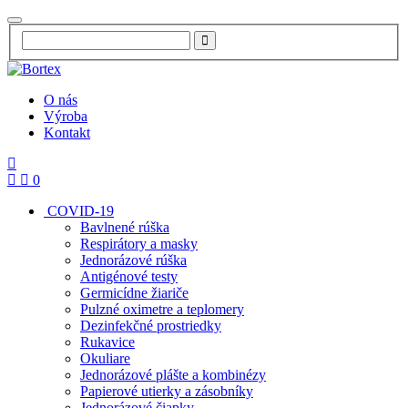
O nás
Výroba
Kontakt
0
COVID-19
Bavlnené rúška
Respirátory a masky
Jednorázové rúška
Antigénové testy
Germicídne žiariče
Pulzné oximetre a teplomery
Dezinfekčné prostriedky
Rukavice
Okuliare
Jednorázové plášte a kombinézy
Papierové utierky a zásobníky
Jednorázové čiapky