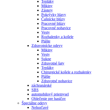
Tepláky
Mikiny
Zástery
Pokrývky hlavy
Čašnícke blúzy
Pracovné blúzy
Pracovné nohavice
Vesty
Rozhalenky a košele
Plášte
Zdravotnícke odevy
Mikiny
Vesty
Sukne
Zdravotné šaty
Tepláky
Chirurgické košele a rozhalenky
Plášte
Zdravotné nohavice
záchranárské
SBS
automobilový priemysel
Oblečenie pre hasičov
Špeciálne odevy
Nehorľavé