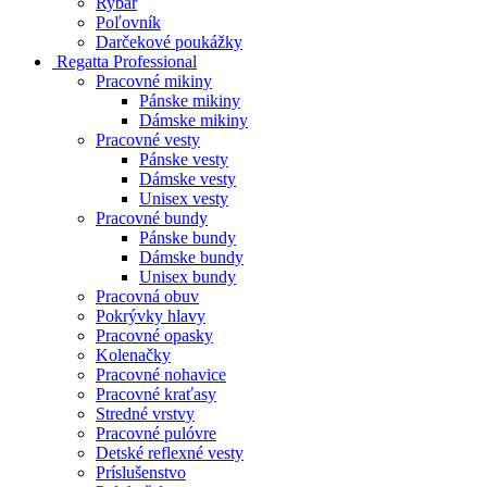
Rybár
Poľovník
Darčekové poukážky
Regatta Professional
Pracovné mikiny
Pánske mikiny
Dámske mikiny
Pracovné vesty
Pánske vesty
Dámske vesty
Unisex vesty
Pracovné bundy
Pánske bundy
Dámske bundy
Unisex bundy
Pracovná obuv
Pokrývky hlavy
Pracovné opasky
Kolenačky
Pracovné nohavice
Pracovné kraťasy
Stredné vrstvy
Pracovné pulóvre
Detské reflexné vesty
Príslušenstvo