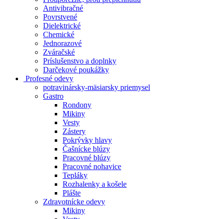
Antivibračné
Povrstvené
Dielektrické
Chemické
Jednorazové
Zváračské
Príslušenstvo a doplnky
Darčekové poukážky
Profesné odevy
potravinársky-mäsiarsky priemysel
Gastro
Rondony
Mikiny
Vesty
Zástery
Pokrývky hlavy
Čašnícke blúzy
Pracovné blúzy
Pracovné nohavice
Tepláky
Rozhalenky a košele
Plášte
Zdravotnícke odevy
Mikiny