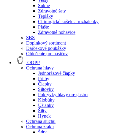
Vesty
Sukne
Zdravotné šaty
Tepláky
Chirurgické košele a rozhalenky
Plášte
Zdravotné nohavice
SBS
Doplnkový sortiment
Darčekové poukážky
Oblečenie pre hasičov
OOPP
Ochrana hlavy
Jednorázové čiapky
Prilby
Čiapky
Šiltovky
Pokrývky hlavy pre gastro
Klobúky
Ušianky
Šilty
Hynek
Ochrana sluchu
Ochrana zraku
Štíty