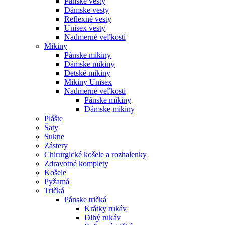
Pánske vesty
Dámske vesty
Reflexné vesty
Unisex vesty
Nadmerné veľkosti
Mikiny
Pánske mikiny
Dámske mikiny
Detské mikiny
Mikiny Unisex
Nadmerné veľkosti
Pánske mikiny
Dámske mikiny
Plášte
Šaty
Sukne
Zástery
Chirurgické košele a rozhalenky
Zdravotné komplety
Košele
Pyžamá
Tričká
Pánske tričká
Krátky rukáv
Dlhý rukáv