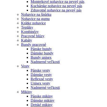
Monterkové nohavice na pevný pás
Kuchárske nohavice na pevný pás
Zdravotné nohavice na pevný pás
Nohavice na šnúrku
Nohavice na gumu
Krátke nohavice
Tepláky
Kombinézy
Pracovné blúzy
Kabáty
Bundy pracovné
Pánske bundy
Dámske bundy
Bundy unisex
Nadmerné veľkosti
Vesty
Pánske vesty
Dámske vesty
Reflexné vesty
Unisex vesty
Nadmerné veľkosti
Mikiny
Pánske mikiny
Dámske mikiny
Detské mikiny