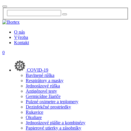
O nás
Výroba
Kontakt
0
COVID-19
Bavlnené rúška
Respirátory a masky
Jednorázové rúška
Antigénové testy
Germicídne žiariče
Pulzné oximetre a teplomery
Dezinfekčné prostriedky
Rukavice
Okuliare
Jednorázové plášte a kombinézy
Papierové utierky a zásobníky