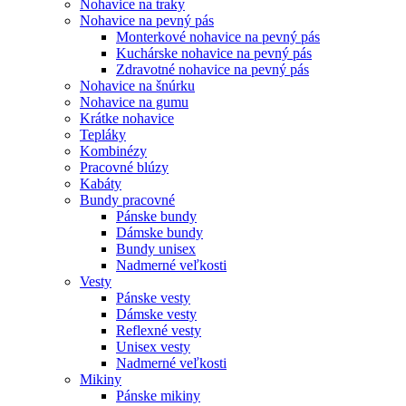
Nohavice na traky
Nohavice na pevný pás
Monterkové nohavice na pevný pás
Kuchárske nohavice na pevný pás
Zdravotné nohavice na pevný pás
Nohavice na šnúrku
Nohavice na gumu
Krátke nohavice
Tepláky
Kombinézy
Pracovné blúzy
Kabáty
Bundy pracovné
Pánske bundy
Dámske bundy
Bundy unisex
Nadmerné veľkosti
Vesty
Pánske vesty
Dámske vesty
Reflexné vesty
Unisex vesty
Nadmerné veľkosti
Mikiny
Pánske mikiny