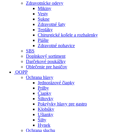
Zdravotnícke odevy
Mikiny
Vesty
Sukne
Zdravotné šaty
Tepláky
Chirurgické košele a rozhalenky
Plášte
Zdravotné nohavice
SBS
Doplnkový sortiment
Darčekové poukážky
Oblečenie pre hasičov
OOPP
Ochrana hlavy
Jednorázové čiapky
Prilby
Čiapky
Šiltovky
Pokrývky hlavy pre gastro
Klobúky
Ušianky
Šilty
Hynek
Ochrana sluchu