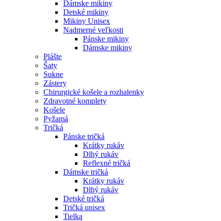
Dámske mikiny
Detské mikiny
Mikiny Unisex
Nadmerné veľkosti
Pánske mikiny
Dámske mikiny
Plášte
Šaty
Sukne
Zástery
Chirurgické košele a rozhalenky
Zdravotné komplety
Košele
Pyžamá
Tričká
Pánske tričká
Krátky rukáv
Dlhý rukáv
Reflexné tričká
Dámske tričká
Krátky rukáv
Dlhý rukáv
Detské tričká
Tričká unisex
Tielka