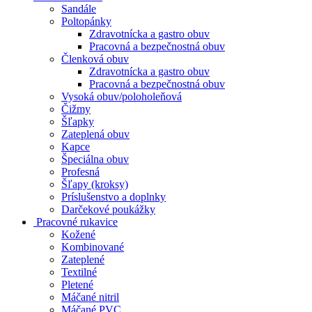
Sandále
Poltopánky
Zdravotnícka a gastro obuv
Pracovná a bezpečnostná obuv
Členková obuv
Zdravotnícka a gastro obuv
Pracovná a bezpečnostná obuv
Vysoká obuv/poloholeňová
Čižmy
Šľapky
Zateplená obuv
Kapce
Špeciálna obuv
Profesná
Šľapy (kroksy)
Príslušenstvo a doplnky
Darčekové poukážky
Pracovné rukavice
Kožené
Kombinované
Zateplené
Textilné
Pletené
Máčané nitril
Máčané PVC