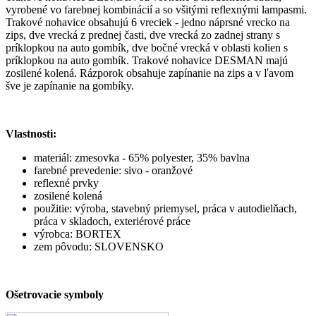
vyrobené vo farebnej kombinácií a so všitými reflexnými lampasmi.
Trakové nohavice obsahujú 6 vreciek - jedno náprsné vrecko na
zips, dve vrecká z prednej časti, dve vrecká zo zadnej strany s
príklopkou na auto gombík, dve bočné vrecká v oblasti kolien s
príklopkou na auto gombík. Trakové nohavice DESMAN majú
zosilené kolená. Rázporok obsahuje zapínanie na zips a v ľavom
šve je zapínanie na gombíky.
Vlastnosti:
materiál: zmesovka - 65% polyester, 35% bavlna
farebné prevedenie: sivo - oranžové
reflexné prvky
zosilené kolená
použitie: výroba, stavebný priemysel, práca v autodielňach,
práca v skladoch, exteriérové práce
výrobca: BORTEX
zem pôvodu: SLOVENSKO
Ošetrovacie symboly