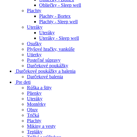
Obliečky - Sleep well
Plachty
Plachty - Bortex
Plachty - Sleep well
Uteráky
Uteráky
Uteráky - Sleep well
Osušky
Plyšové hračky, vankúše
Utierky
Posteľné súpravy
Darčekové poukážky
Darčekové poukážky a balenia
Darčekové balenia
Pre deti
Rúška a štity
Plienky
Uteráky
Montérky
Obuv
Tričká
Plachty
Mikiny a vesty
Tepláky