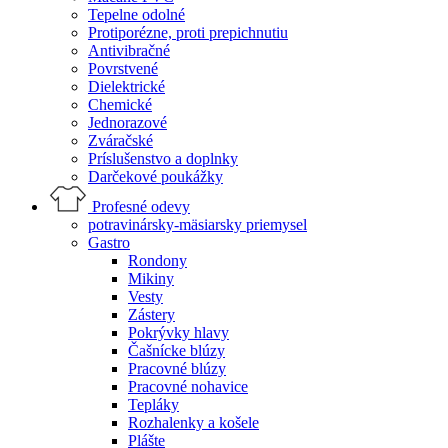
Tepelne odolné
Protiporézne, proti prepichnutiu
Antivibračné
Povrstvené
Dielektrické
Chemické
Jednorazové
Zváračské
Príslušenstvo a doplnky
Darčekové poukážky
Profesné odevy
potravinársky-mäsiarsky priemysel
Gastro
Rondony
Mikiny
Vesty
Zástery
Pokrývky hlavy
Čašnícke blúzy
Pracovné blúzy
Pracovné nohavice
Tepláky
Rozhalenky a košele
Plášte