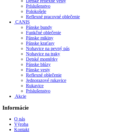
Detské reflexné vesty
Príslušenstvo
Polokošele
Reflexné pracovné oblečenie
CANIS
Pánske bundy
Funkčné oblečenie
Pánske mikiny
Pánske kraťasy
Nohavice na pevný pás
Nohavice na traky
Detské montérky
Pánske blúzy
Pánske vesty
Reflexné oblečenie
Jednorazové rukavice
Rukavice
Príslušenstvo
Akcie
Informácie
O nás
Výroba
Kontakt