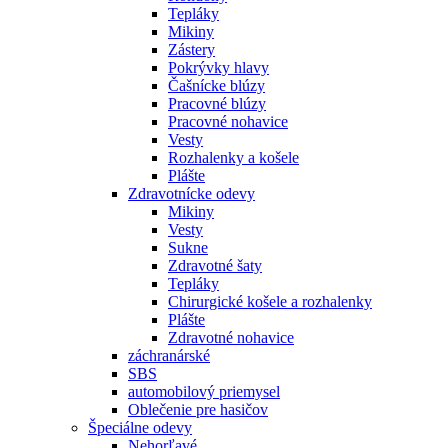
Tepláky
Mikiny
Zástery
Pokrývky hlavy
Čašnícke blúzy
Pracovné blúzy
Pracovné nohavice
Vesty
Rozhalenky a košele
Plášte
Zdravotnícke odevy
Mikiny
Vesty
Sukne
Zdravotné šaty
Tepláky
Chirurgické košele a rozhalenky
Plášte
Zdravotné nohavice
záchranárské
SBS
automobilový priemysel
Oblečenie pre hasičov
Špeciálne odevy
Nehorľavé