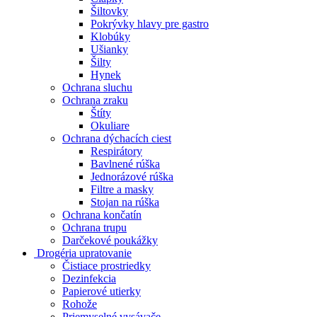
Šiltovky
Pokrývky hlavy pre gastro
Klobúky
Ušianky
Šilty
Hynek
Ochrana sluchu
Ochrana zraku
Štíty
Okuliare
Ochrana dýchacích ciest
Respirátory
Bavlnené rúška
Jednorázové rúška
Filtre a masky
Stojan na rúška
Ochrana končatín
Ochrana trupu
Darčekové poukážky
Drogéria upratovanie
Čistiace prostriedky
Dezinfekcia
Papierové utierky
Rohože
Priemyselné vysávače