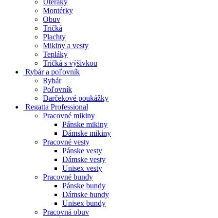
Uteráky
Montérky
Obuv
Tričká
Plachty
Mikiny a vesty
Tepláky
Tričká s výšivkou
Rybár a poľovník
Rybár
Poľovník
Darčekové poukážky
Regatta Professional
Pracovné mikiny
Pánske mikiny
Dámske mikiny
Pracovné vesty
Pánske vesty
Dámske vesty
Unisex vesty
Pracovné bundy
Pánske bundy
Dámske bundy
Unisex bundy
Pracovná obuv