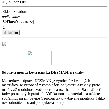
41,14€ bez DPH
Sklad:
Skladom
načitavanie...
Veľkosť:
do košíka
Súprava monterková pánska DESMAN, na traky
Monterková súprava DESMAN je vyrobená z kvalitných
materiálov. Je vyrobená z kombinácie polyesteru a bavlny, preto
majú vyššiu odolnosť voči oderom a roztrhaniu, udržia aj stálosť
farby po mnohých praniach. Vďaka tomuto materiálu sa môžete
spoľahnúť na ich pevnosť, pričom takto vybavené monterky ľahko
nezhodnotíte, a to ani po opakovanom praní.