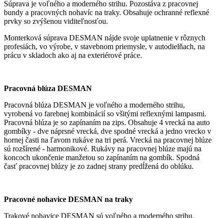
Súprava je voľného a moderného strihu. Pozostáva z pracovnej
bundy a pracovných nohavíc na traky. Obsahuje ochranné reflexné
prvky so zvýšenou viditeľnosťou.
Monterková súprava DESMAN nájde svoje uplatnenie v rôznych
profesiách, vo výrobe, v stavebnom priemysle, v autodielňach, na
prácu v skladoch ako aj na exteriérové práce.
Pracovná blúza DESMAN
Pracovná blúza DESMAN je voľného a moderného strihu,
vyrobená vo farebnej kombinácií so všitými reflexnými lampasmi.
Pracovná blúza je so zapínaním na zips. Obsahuje 4 vrecká na auto
gombíky - dve náprsné vrecká, dve spodné vrecká a jedno vrecko v
hornej časti na ľavom rukáve na tri perá. Vrecká na pracovnej blúze
sú rozšírené - harmonikové. Rukávy na pracovnej blúze majú na
koncoch ukončenie manžetou so zapínaním na gombík. Spodná
časť pracovnej blúzy je zo zadnej strany predĺžená do oblúku.
Pracovné nohavice DESMAN na traky
Trakové nohavice DESMAN sú voľného a moderného strihu,