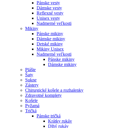
Pánske vesty
Dámske vesty
Reflexné vesty
Unisex vesty
Nadmerné veľkosti
Mikiny
Pánske mikiny
Dámske mikiny
Detské mikiny
Mikiny Unisex
Nadmerné veľkosti
Pánske mikiny
Dámske mikiny
Plášte
Šaty
Sukne
Zástery
Chirurgické košele a rozhalenky
Zdravotné komplety
Košele
Pyžamá
Tričká
Pánske tričká
Krátky rukáv
Dlhý rukáv