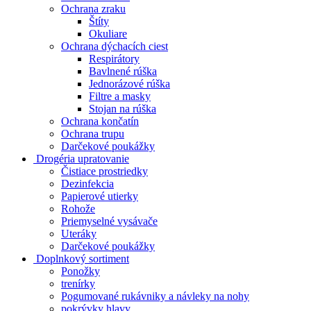
Ochrana zraku
Štíty
Okuliare
Ochrana dýchacích ciest
Respirátory
Bavlnené rúška
Jednorázové rúška
Filtre a masky
Stojan na rúška
Ochrana končatín
Ochrana trupu
Darčekové poukážky
Drogéria upratovanie
Čistiace prostriedky
Dezinfekcia
Papierové utierky
Rohože
Priemyselné vysávače
Uteráky
Darčekové poukážky
Doplnkový sortiment
Ponožky
trenírky
Pogumované rukávniky a návleky na nohy
pokrývky hlavy