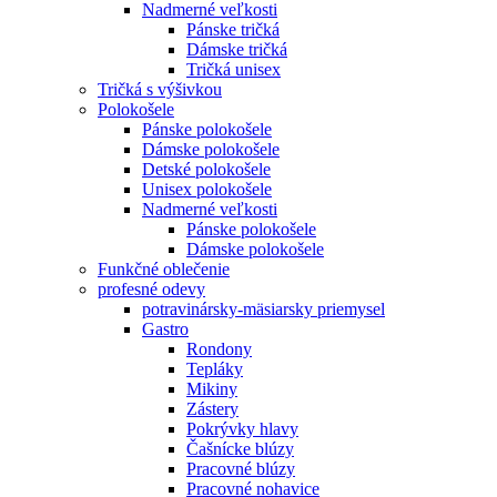
Nadmerné veľkosti
Pánske tričká
Dámske tričká
Tričká unisex
Tričká s výšivkou
Polokošele
Pánske polokošele
Dámske polokošele
Detské polokošele
Unisex polokošele
Nadmerné veľkosti
Pánske polokošele
Dámske polokošele
Funkčné oblečenie
profesné odevy
potravinársky-mäsiarsky priemysel
Gastro
Rondony
Tepláky
Mikiny
Zástery
Pokrývky hlavy
Čašnícke blúzy
Pracovné blúzy
Pracovné nohavice