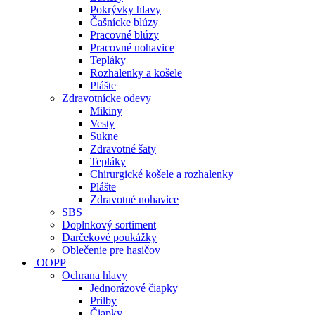
Pokrývky hlavy
Čašnícke blúzy
Pracovné blúzy
Pracovné nohavice
Tepláky
Rozhalenky a košele
Plášte
Zdravotnícke odevy
Mikiny
Vesty
Sukne
Zdravotné šaty
Tepláky
Chirurgické košele a rozhalenky
Plášte
Zdravotné nohavice
SBS
Doplnkový sortiment
Darčekové poukážky
Oblečenie pre hasičov
OOPP
Ochrana hlavy
Jednorázové čiapky
Prilby
Čiapky