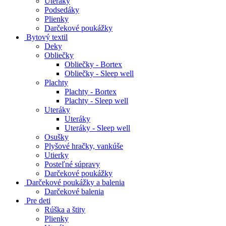
Uteráky
Podsedáky
Plienky
Darčekové poukážky
Bytový textil
Deky
Obliečky
Obliečky - Bortex
Obliečky - Sleep well
Plachty
Plachty - Bortex
Plachty - Sleep well
Uteráky
Uteráky
Uteráky - Sleep well
Osušky
Plyšové hračky, vankúše
Utierky
Posteľné súpravy
Darčekové poukážky
Darčekové poukážky a balenia
Darčekové balenia
Pre deti
Rúška a štity
Plienky