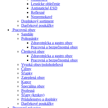
Lesnícke oblečenie
Antistatické,ESD
Reflexné
Nepremokavé
Doplnkový sortiment
Darčekové poukážky
Pracovná obuv
Sandále
Poltopánky
Zdravotnícka a gastro obuv
Pracovná a bezpečnostná obuv
Členková obuv
Zdravotnícka a gastro obuv
Pracovná a bezpečnostná obuv
Vysoká obuv/poloholeňová
Čižmy
Šľapky
Zateplená obuv
Kapce
Špeciálna obuv
Profesná
Šľapy (kroksy)
Príslušenstvo a doplnky
Darčekové poukážky
Pracovné rukavice