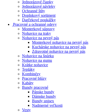
Jednorázové čiapky
Jednorázové návleky
Ochranné štíty
Doplnkový sortiment
Darčekové poukážky
Pracovné a ochranné odevy
Monterkové súpravy
Nohavice na traky
Nohavice na pevný pás
Monterkové nohavice na pevný pás
Kuchárske nohavice na pevný pás
Zdravotné nohavice na pevný pás
Nohavice na šnúrku
Nohavice na gumu
Krátke nohavice
Tepláky
Kombinézy
Pracovné blúzy
Kabáty
Bundy pracovné
Pánske bundy
Dámske bundy
Bundy unisex
Nadmerné veľkosti
Vesty