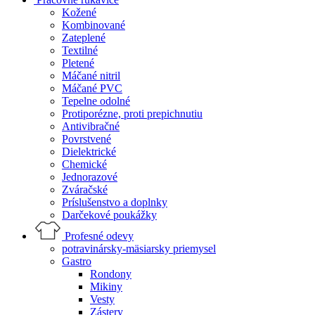
Kožené
Kombinované
Zateplené
Textilné
Pletené
Máčané nitril
Máčané PVC
Tepelne odolné
Protiporézne, proti prepichnutiu
Antivibračné
Povrstvené
Dielektrické
Chemické
Jednorazové
Zváračské
Príslušenstvo a doplnky
Darčekové poukážky
Profesné odevy
potravinársky-mäsiarsky priemysel
Gastro
Rondony
Mikiny
Vesty
Zástery