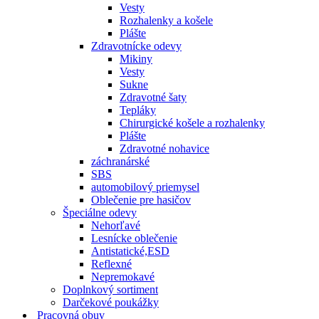
Vesty
Rozhalenky a košele
Plášte
Zdravotnícke odevy
Mikiny
Vesty
Sukne
Zdravotné šaty
Tepláky
Chirurgické košele a rozhalenky
Plášte
Zdravotné nohavice
záchranárské
SBS
automobilový priemysel
Oblečenie pre hasičov
Špeciálne odevy
Nehorľavé
Lesnícke oblečenie
Antistatické,ESD
Reflexné
Nepremokavé
Doplnkový sortiment
Darčekové poukážky
Pracovná obuv