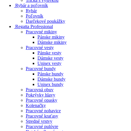
Tričká s výšivkou
Rybár a poľovník
Rybár
Poľovník
Darčekové poukážky
Regatta Professional
Pracovné mikiny
Pánske mikiny
Dámske mikiny
Pracovné vesty
Pánske vesty
Dámske vesty
Unisex vesty
Pracovné bundy
Pánske bundy
Dámske bundy
Unisex bundy
Pracovná obuv
Pokrývky hlavy
Pracovné opasky
Kolenačky
Pracovné nohavice
Pracovné kraťasy
Stredné vrstvy
Pracovné pulóvre