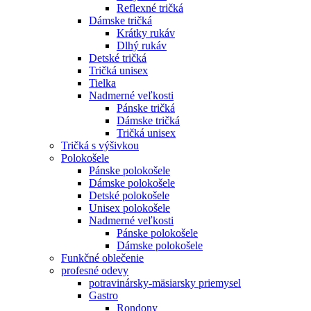
Reflexné tričká
Dámske tričká
Krátky rukáv
Dlhý rukáv
Detské tričká
Tričká unisex
Tielka
Nadmerné veľkosti
Pánske tričká
Dámske tričká
Tričká unisex
Tričká s výšivkou
Polokošele
Pánske polokošele
Dámske polokošele
Detské polokošele
Unisex polokošele
Nadmerné veľkosti
Pánske polokošele
Dámske polokošele
Funkčné oblečenie
profesné odevy
potravinársky-mäsiarsky priemysel
Gastro
Rondony