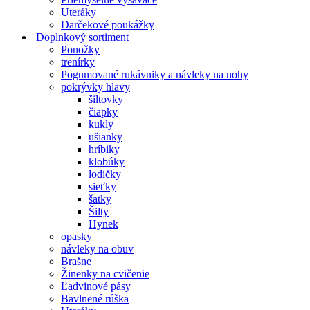
Uteráky
Darčekové poukážky
Doplnkový sortiment
Ponožky
trenírky
Pogumované rukávniky a návleky na nohy
pokrývky hlavy
šiltovky
čiapky
kukly
ušianky
hríbiky
klobúky
lodičky
sieťky
šatky
Šilty
Hynek
opasky
návleky na obuv
Brašne
Žinenky na cvičenie
Ľadvinové pásy
Bavlnené rúška