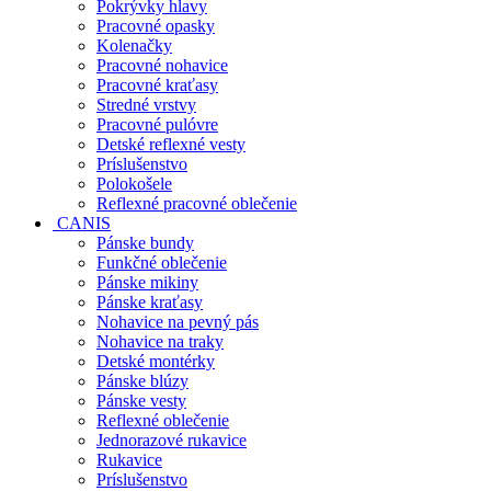
Pokrývky hlavy
Pracovné opasky
Kolenačky
Pracovné nohavice
Pracovné kraťasy
Stredné vrstvy
Pracovné pulóvre
Detské reflexné vesty
Príslušenstvo
Polokošele
Reflexné pracovné oblečenie
CANIS
Pánske bundy
Funkčné oblečenie
Pánske mikiny
Pánske kraťasy
Nohavice na pevný pás
Nohavice na traky
Detské montérky
Pánske blúzy
Pánske vesty
Reflexné oblečenie
Jednorazové rukavice
Rukavice
Príslušenstvo