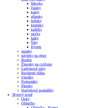
šiltovky
čiapky
kukly
ušianky
hríbiky
klobúky
lodičky
sieťky
šatky
Šilty
Hynek
opasky
návleky na obuv
Brašne
Žinenky na cvičenie
Ľadvinové pásy
Bavlnené rúška
Uteráky
Podsedáky
Plienky
Darčekové poukážky
Bytový textil
Deky
Obliečky
Obliečky - Bortex