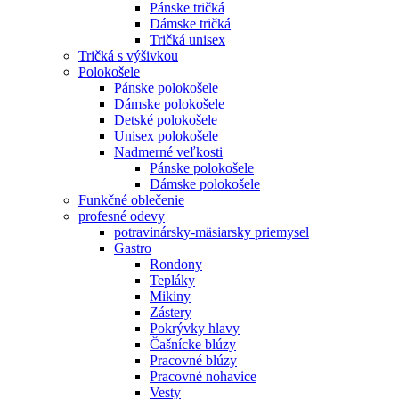
Pánske tričká
Dámske tričká
Tričká unisex
Tričká s výšivkou
Polokošele
Pánske polokošele
Dámske polokošele
Detské polokošele
Unisex polokošele
Nadmerné veľkosti
Pánske polokošele
Dámske polokošele
Funkčné oblečenie
profesné odevy
potravinársky-mäsiarsky priemysel
Gastro
Rondony
Tepláky
Mikiny
Zástery
Pokrývky hlavy
Čašnícke blúzy
Pracovné blúzy
Pracovné nohavice
Vesty