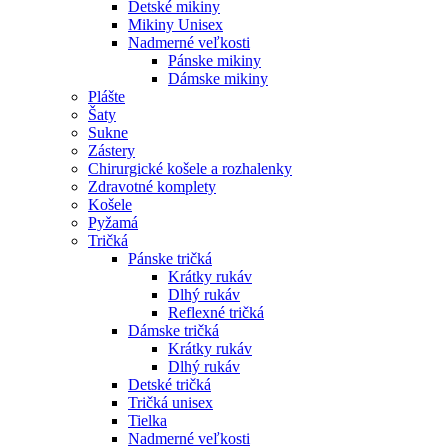
Detské mikiny
Mikiny Unisex
Nadmerné veľkosti
Pánske mikiny
Dámske mikiny
Plášte
Šaty
Sukne
Zástery
Chirurgické košele a rozhalenky
Zdravotné komplety
Košele
Pyžamá
Tričká
Pánske tričká
Krátky rukáv
Dlhý rukáv
Reflexné tričká
Dámske tričká
Krátky rukáv
Dlhý rukáv
Detské tričká
Tričká unisex
Tielka
Nadmerné veľkosti