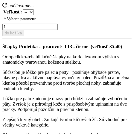
načitavanie...
Veľkosť:
* Vyberte parametre
do košíka
Šľapky Protetika - pracovné T13 - čierne (veľkosť 35-40)
Ortopedicko-rehabilitačné šľapky na korklatexovom výlisku s
anatomicky tvarovanou koženou stielkou.
Súčasťou je lôžko pre palec a prsty - posilňuje ohýbače prstov,
hlavne palca a aktívne napráva vybočený palec. Pozdĺžna a priečna
klenba pôsobí preventívne proti tvorbe plochej nohy, zabraňuje
padnutiu klenby.
Lôžko pre pätu zmierňuje otrasy pri chôdzi a zabraňuje vybočeniu
päty. Zvršok je z prírodnej kože s prispôsobivým upínaním na dve
pracky. Podporujú pozdĺžnu a priečnu klenbu.
Zlepšujú krvný obeh. Znižujú tvorbu kŕčových žíl. Sú vhodné pre
všetky vekové kategórie.