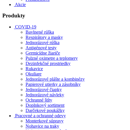
Akcie
Produkty
COVID-19
Bavlnené rúška
Respirátory a masky
Jednorázové rúška
Antigénové testy
Germicídne žiariče
Pulzné oximetre a teplomery
Dezinfekčné prostriedky
Rukavice
Okuliare
Jednorázové plášte a kombinézy
Papierové utierky a zásobníky
Jednorázové čiapky
Jednorázové návleky
Ochranné štíty
Doplnkový sortiment
Darčekové poukážky
Pracovné a ochranné odevy
Monterkové súpravy
Nohavice na traky