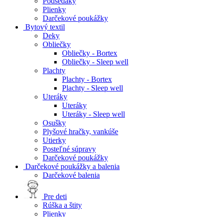
Podsedáky
Plienky
Darčekové poukážky
Bytový textil
Deky
Obliečky
Obliečky - Bortex
Obliečky - Sleep well
Plachty
Plachty - Bortex
Plachty - Sleep well
Uteráky
Uteráky
Uteráky - Sleep well
Osušky
Plyšové hračky, vankúše
Utierky
Posteľné súpravy
Darčekové poukážky
Darčekové poukážky a balenia
Darčekové balenia
Pre deti
Rúška a štity
Plienky