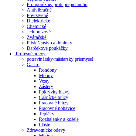
Protiporézne, proti prepichnutiu
Antivibračné
Povrstvené
Dielektrické
Chemické
Jednorazové
Zváračské
Príslušenstvo a doplnky
Darčekové poukážky
Profesné odevy
potravinársky-mäsiarsky priemysel
Gastro
Rondony
Mikiny
Vesty
Zástery
Pokrývky hlavy
Čašnícke blúzy
Pracovné blúzy
Pracovné nohavice
Tepláky
Rozhalenky a košele
Plášte
Zdravotnícke odevy
Mikiny