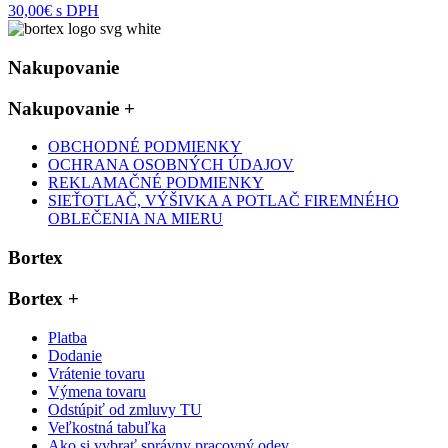
30,00€ s DPH
Nakupovanie
Nakupovanie
+
OBCHODNÉ PODMIENKY
OCHRANA OSOBNÝCH ÚDAJOV
REKLAMAČNÉ PODMIENKY
SIEŤOTLAČ, VÝŠIVKA A POTLAČ FIREMNÉHO
OBLEČENIA NA MIERU
Bortex
Bortex
+
Platba
Dodanie
Vrátenie tovaru
Výmena tovaru
Odstúpiť od zmluvy TU
Veľkostná tabuľka
Ako si vybrať správny pracovný odev