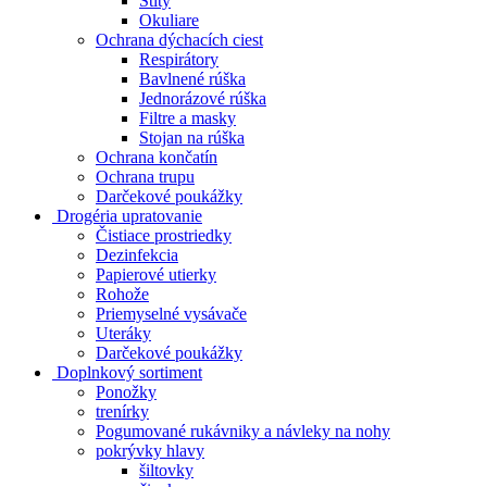
Štíty
Okuliare
Ochrana dýchacích ciest
Respirátory
Bavlnené rúška
Jednorázové rúška
Filtre a masky
Stojan na rúška
Ochrana končatín
Ochrana trupu
Darčekové poukážky
Drogéria upratovanie
Čistiace prostriedky
Dezinfekcia
Papierové utierky
Rohože
Priemyselné vysávače
Uteráky
Darčekové poukážky
Doplnkový sortiment
Ponožky
trenírky
Pogumované rukávniky a návleky na nohy
pokrývky hlavy
šiltovky