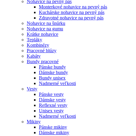
Nohavice na pevný pás
Monterkové nohavice na pevný pás
Kuchárske nohavice na pevný pás
Zdravotné nohavice na pevný pás
Nohavice na šnúrku
Nohavice na gumu
Krátke nohavice
Tepláky
Kombinézy
Pracovné blúzy
Kabáty
Bundy pracovné
Pánske bundy
Dámske bundy
Bundy unisex
Nadmerné veľkosti
Vesty
Pánske vesty
Dámske vesty
Reflexné vesty
Unisex vesty
Nadmerné veľkosti
Mikiny
Pánske mikiny
Dámske mikiny