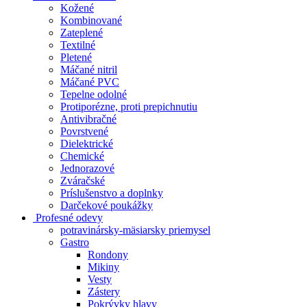
Kožené
Kombinované
Zateplené
Textilné
Pletené
Máčané nitril
Máčané PVC
Tepelne odolné
Protiporézne, proti prepichnutiu
Antivibračné
Povrstvené
Dielektrické
Chemické
Jednorazové
Zváračské
Príslušenstvo a doplnky
Darčekové poukážky
Profesné odevy
potravinársky-mäsiarsky priemysel
Gastro
Rondony
Mikiny
Vesty
Zástery
Pokrývky hlavy