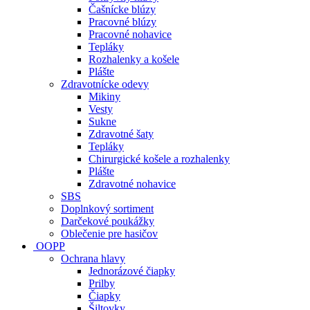
Čašnícke blúzy
Pracovné blúzy
Pracovné nohavice
Tepláky
Rozhalenky a košele
Plášte
Zdravotnícke odevy
Mikiny
Vesty
Sukne
Zdravotné šaty
Tepláky
Chirurgické košele a rozhalenky
Plášte
Zdravotné nohavice
SBS
Doplnkový sortiment
Darčekové poukážky
Oblečenie pre hasičov
OOPP
Ochrana hlavy
Jednorázové čiapky
Prilby
Čiapky
Šiltovky