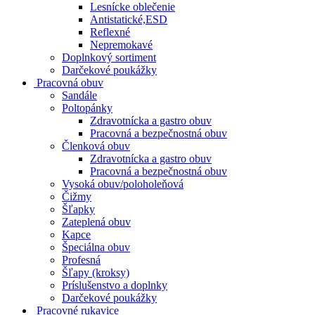
Lesnícke oblečenie
Antistatické,ESD
Reflexné
Nepremokavé
Doplnkový sortiment
Darčekové poukážky
Pracovná obuv
Sandále
Poltopánky
Zdravotnícka a gastro obuv
Pracovná a bezpečnostná obuv
Členková obuv
Zdravotnícka a gastro obuv
Pracovná a bezpečnostná obuv
Vysoká obuv/poloholeňová
Čižmy
Šľapky
Zateplená obuv
Kapce
Špeciálna obuv
Profesná
Šľapy (kroksy)
Príslušenstvo a doplnky
Darčekové poukážky
Pracovné rukavice