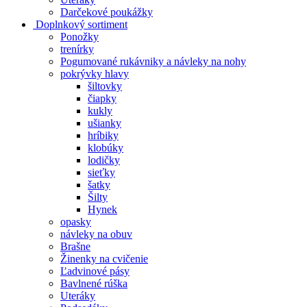
Darčekové poukážky
Doplnkový sortiment
Ponožky
trenírky
Pogumované rukávniky a návleky na nohy
pokrývky hlavy
šiltovky
čiapky
kukly
ušianky
hríbiky
klobúky
lodičky
sieťky
šatky
Šilty
Hynek
opasky
návleky na obuv
Brašne
Žinenky na cvičenie
Ľadvinové pásy
Bavlnené rúška
Uteráky