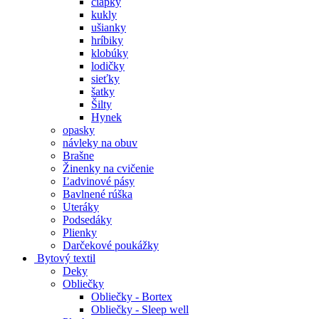
čiapky
kukly
ušianky
hríbiky
klobúky
lodičky
sieťky
šatky
Šilty
Hynek
opasky
návleky na obuv
Brašne
Žinenky na cvičenie
Ľadvinové pásy
Bavlnené rúška
Uteráky
Podsedáky
Plienky
Darčekové poukážky
Bytový textil
Deky
Obliečky
Obliečky - Bortex
Obliečky - Sleep well