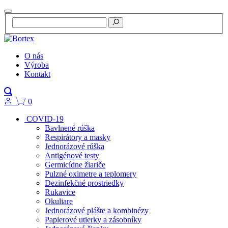
O nás
Výroba
Kontakt
0
COVID-19
Bavlnené rúška
Respirátory a masky
Jednorázové rúška
Antigénové testy
Germicídne žiariče
Pulzné oximetre a teplomery
Dezinfekčné prostriedky
Rukavice
Okuliare
Jednorázové plášte a kombinézy
Papierové utierky a zásobníky