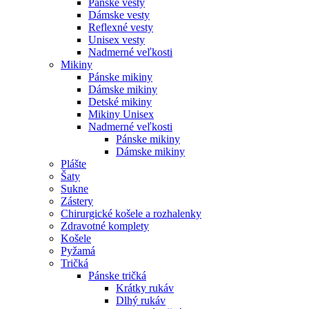
Pánske vesty
Dámske vesty
Reflexné vesty
Unisex vesty
Nadmerné veľkosti
Mikiny
Pánske mikiny
Dámske mikiny
Detské mikiny
Mikiny Unisex
Nadmerné veľkosti
Pánske mikiny
Dámske mikiny
Plášte
Šaty
Sukne
Zástery
Chirurgické košele a rozhalenky
Zdravotné komplety
Košele
Pyžamá
Tričká
Pánske tričká
Krátky rukáv
Dlhý rukáv