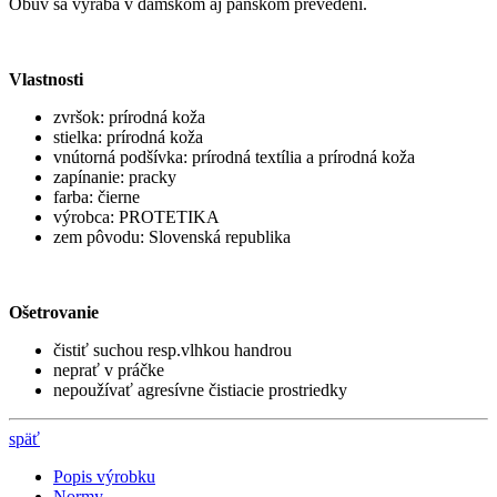
Obuv sa vyrába v dámskom aj pánskom prevedení.
Vlastnosti
zvršok: prírodná koža
stielka: prírodná koža
vnútorná podšívka: prírodná textília a prírodná koža
zapínanie: pracky
farba: čierne
výrobca: PROTETIKA
zem pôvodu: Slovenská republika
Ošetrovanie
čistiť suchou resp.vlhkou handrou
neprať v práčke
nepoužívať agresívne čistiacie prostriedky
späť
Popis výrobku
Normy