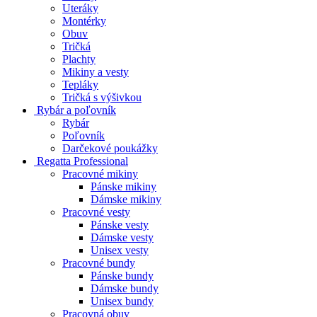
Uteráky
Montérky
Obuv
Tričká
Plachty
Mikiny a vesty
Tepláky
Tričká s výšivkou
Rybár a poľovník
Rybár
Poľovník
Darčekové poukážky
Regatta Professional
Pracovné mikiny
Pánske mikiny
Dámske mikiny
Pracovné vesty
Pánske vesty
Dámske vesty
Unisex vesty
Pracovné bundy
Pánske bundy
Dámske bundy
Unisex bundy
Pracovná obuv