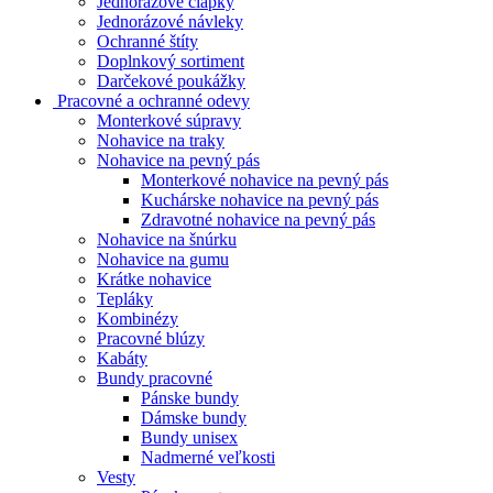
Jednorázové čiapky
Jednorázové návleky
Ochranné štíty
Doplnkový sortiment
Darčekové poukážky
Pracovné a ochranné odevy
Monterkové súpravy
Nohavice na traky
Nohavice na pevný pás
Monterkové nohavice na pevný pás
Kuchárske nohavice na pevný pás
Zdravotné nohavice na pevný pás
Nohavice na šnúrku
Nohavice na gumu
Krátke nohavice
Tepláky
Kombinézy
Pracovné blúzy
Kabáty
Bundy pracovné
Pánske bundy
Dámske bundy
Bundy unisex
Nadmerné veľkosti
Vesty