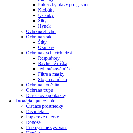
Pokrývky hlavy pre gastro
Klobúky
Ušianky
Šilty
Hynek
Ochrana sluchu
Ochrana zraku
Štíty
Okuliare
Ochrana dýchacích ciest
Respirátory
Bavlnené rúška
Jednorázové rúška
Filtre a masky
Stojan na rúška
Ochrana končatín
Ochrana trupu
Darčekové poukážky
Drogéria upratovanie
Čistiace prostriedky
Dezinfekcia
Papierové utierky
Rohože
Priemyselné vysávače
Uteráky