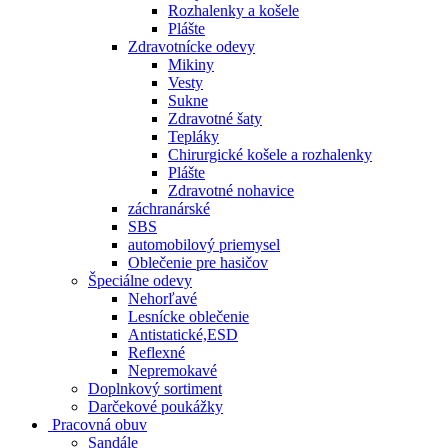
Rozhalenky a košele
Plášte
Zdravotnícke odevy
Mikiny
Vesty
Sukne
Zdravotné šaty
Tepláky
Chirurgické košele a rozhalenky
Plášte
Zdravotné nohavice
záchranárské
SBS
automobilový priemysel
Oblečenie pre hasičov
Špeciálne odevy
Nehorľavé
Lesnícke oblečenie
Antistatické,ESD
Reflexné
Nepremokavé
Doplnkový sortiment
Darčekové poukážky
Pracovná obuv
Sandále