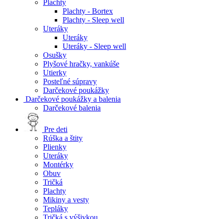
Plachty
Plachty - Bortex
Plachty - Sleep well
Uteráky
Uteráky
Uteráky - Sleep well
Osušky
Plyšové hračky, vankúše
Utierky
Posteľné súpravy
Darčekové poukážky
Darčekové poukážky a balenia
Darčekové balenia
Pre deti
Rúška a štity
Plienky
Uteráky
Montérky
Obuv
Tričká
Plachty
Mikiny a vesty
Tepláky
Tričká s výšivkou