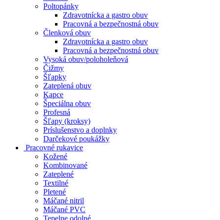
Poltopánky
Zdravotnícka a gastro obuv
Pracovná a bezpečnostná obuv
Členková obuv
Zdravotnícka a gastro obuv
Pracovná a bezpečnostná obuv
Vysoká obuv/poloholeňová
Čižmy
Šľapky
Zateplená obuv
Kapce
Špeciálna obuv
Profesná
Šľapy (kroksy)
Príslušenstvo a doplnky
Darčekové poukážky
Pracovné rukavice
Kožené
Kombinované
Zateplené
Textilné
Pletené
Máčané nitril
Máčané PVC
Tepelne odolné