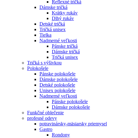
Reflexné tričká
Dámske tričká
Krátky rukáv
Dlhý rukáv
Detské tričká
Tričká unisex
Tielka
Nadmerné veľkosti
Pánske tričká
Dámske tričká
Tričká unisex
Tričká s výšivkou
Polokošele
Pánske polokošele
Dámske polokošele
Detské polokošele
Unisex polokošele
Nadmerné veľkosti
Pánske polokošele
Dámske polokošele
Funkčné oblečenie
profesné odevy
potravinársky-mäsiarsky priemysel
Gastro
Rondony