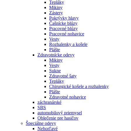
Tepláky
Mikiny
Zástery
Pokrývky hlavy
Čašnícke blúzy
Pracovné blúzy
Pracovné nohavice
Vesty
Rozhalenky a košele
Plášte
Zdravotnícke odevy
Mikiny
Vesty
Sukne
Zdravotné šaty
Tepláky
Chirurgické košele a rozhalenky
Plášte
Zdravotné nohavice
záchranárské
SBS
automobilový priemysel
Oblečenie pre hasičov
Špeciálne odevy
Nehorľavé