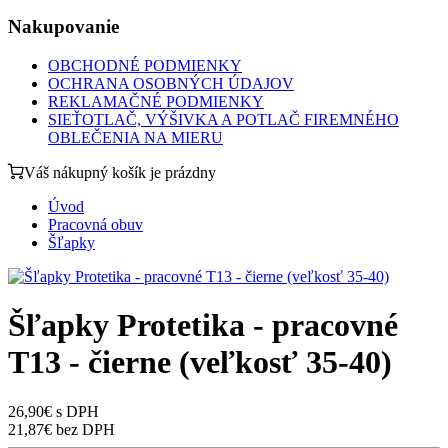
Nakupovanie
OBCHODNÉ PODMIENKY
OCHRANA OSOBNÝCH ÚDAJOV
REKLAMAČNÉ PODMIENKY
SIEŤOTLAČ, VÝŠIVKA A POTLAČ FIREMNÉHO
OBLEČENIA NA MIERU
Váš nákupný košík je prázdny
Úvod
Pracovná obuv
Šľapky
Šľapky Protetika - pracovné
T13 - čierne (veľkosť 35-40)
26,90€ s DPH
21,87€ bez DPH