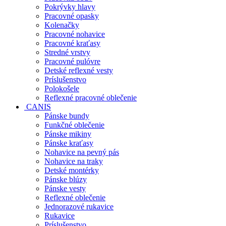
Pokrývky hlavy
Pracovné opasky
Kolenačky
Pracovné nohavice
Pracovné kraťasy
Stredné vrstvy
Pracovné pulóvre
Detské reflexné vesty
Príslušenstvo
Polokošele
Reflexné pracovné oblečenie
CANIS
Pánske bundy
Funkčné oblečenie
Pánske mikiny
Pánske kraťasy
Nohavice na pevný pás
Nohavice na traky
Detské montérky
Pánske blúzy
Pánske vesty
Reflexné oblečenie
Jednorazové rukavice
Rukavice
Príslušenstvo