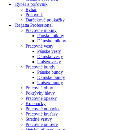
Rybár a poľovník
Rybár
Poľovník
Darčekové poukážky
Regatta Professional
Pracovné mikiny
Pánske mikiny
Dámske mikiny
Pracovné vesty
Pánske vesty
Dámske vesty
Unisex vesty
Pracovné bundy
Pánske bundy
Dámske bundy
Unisex bundy
Pracovná obuv
Pokrývky hlavy
Pracovné opasky
Kolenačky
Pracovné nohavice
Pracovné kraťasy
Stredné vrstvy
Pracovné pulóvre
Detské reflexné vesty