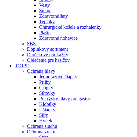
Vesty
Sukne
Zdravotné šaty
Tepláky
Chirurgické košele a rozhalenky
Plášte
Zdravotné nohavice
SBS
Doplnkový sortiment
Darčekové poukážky
Oblečenie pre hasičov
OOPP
Ochrana hlavy
Jednorázové čiapky
Prilby
Čiapky
Šiltovky
Pokrývky hlavy pre gastro
Klobúky
Ušianky
Šilty
Hynek
Ochrana sluchu
Ochrana zraku