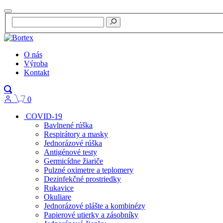
O nás
Výroba
Kontakt
0
COVID-19
Bavlnené rúška
Respirátory a masky
Jednorázové rúška
Antigénové testy
Germicídne žiariče
Pulzné oximetre a teplomery
Dezinfekčné prostriedky
Rukavice
Okuliare
Jednorázové plášte a kombinézy
Papierové utierky a zásobníky