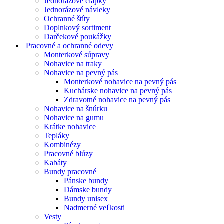
Jednorázové čiapky
Jednorázové návleky
Ochranné štíty
Doplnkový sortiment
Darčekové poukážky
Pracovné a ochranné odevy
Monterkové súpravy
Nohavice na traky
Nohavice na pevný pás
Monterkové nohavice na pevný pás
Kuchárske nohavice na pevný pás
Zdravotné nohavice na pevný pás
Nohavice na šnúrku
Nohavice na gumu
Krátke nohavice
Tepláky
Kombinézy
Pracovné blúzy
Kabáty
Bundy pracovné
Pánske bundy
Dámske bundy
Bundy unisex
Nadmerné veľkosti
Vesty