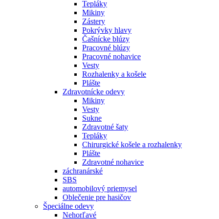
Tepláky
Mikiny
Zástery
Pokrývky hlavy
Čašnícke blúzy
Pracovné blúzy
Pracovné nohavice
Vesty
Rozhalenky a košele
Plášte
Zdravotnícke odevy
Mikiny
Vesty
Sukne
Zdravotné šaty
Tepláky
Chirurgické košele a rozhalenky
Plášte
Zdravotné nohavice
záchranárské
SBS
automobilový priemysel
Oblečenie pre hasičov
Špeciálne odevy
Nehorľavé