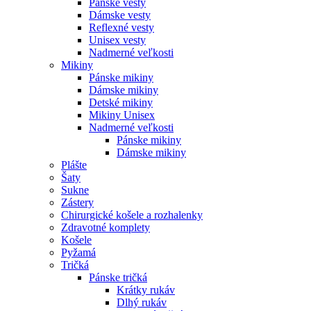
Pánske vesty
Dámske vesty
Reflexné vesty
Unisex vesty
Nadmerné veľkosti
Mikiny
Pánske mikiny
Dámske mikiny
Detské mikiny
Mikiny Unisex
Nadmerné veľkosti
Pánske mikiny
Dámske mikiny
Plášte
Šaty
Sukne
Zástery
Chirurgické košele a rozhalenky
Zdravotné komplety
Košele
Pyžamá
Tričká
Pánske tričká
Krátky rukáv
Dlhý rukáv