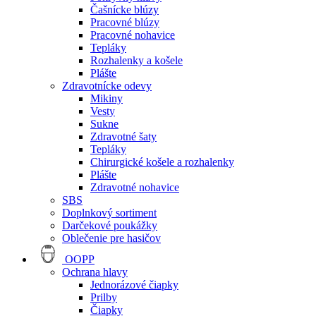
Čašnícke blúzy
Pracovné blúzy
Pracovné nohavice
Tepláky
Rozhalenky a košele
Plášte
Zdravotnícke odevy
Mikiny
Vesty
Sukne
Zdravotné šaty
Tepláky
Chirurgické košele a rozhalenky
Plášte
Zdravotné nohavice
SBS
Doplnkový sortiment
Darčekové poukážky
Oblečenie pre hasičov
OOPP
Ochrana hlavy
Jednorázové čiapky
Prilby
Čiapky