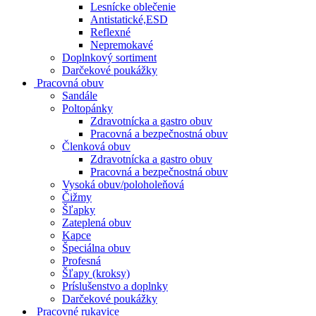
Lesnícke oblečenie
Antistatické,ESD
Reflexné
Nepremokavé
Doplnkový sortiment
Darčekové poukážky
Pracovná obuv
Sandále
Poltopánky
Zdravotnícka a gastro obuv
Pracovná a bezpečnostná obuv
Členková obuv
Zdravotnícka a gastro obuv
Pracovná a bezpečnostná obuv
Vysoká obuv/poloholeňová
Čižmy
Šľapky
Zateplená obuv
Kapce
Špeciálna obuv
Profesná
Šľapy (kroksy)
Príslušenstvo a doplnky
Darčekové poukážky
Pracovné rukavice