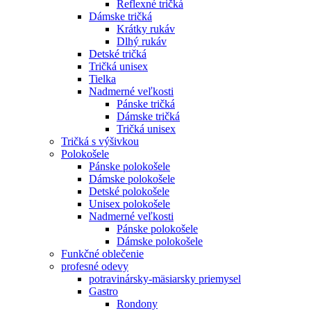
Reflexné tričká
Dámske tričká
Krátky rukáv
Dlhý rukáv
Detské tričká
Tričká unisex
Tielka
Nadmerné veľkosti
Pánske tričká
Dámske tričká
Tričká unisex
Tričká s výšivkou
Polokošele
Pánske polokošele
Dámske polokošele
Detské polokošele
Unisex polokošele
Nadmerné veľkosti
Pánske polokošele
Dámske polokošele
Funkčné oblečenie
profesné odevy
potravinársky-mäsiarsky priemysel
Gastro
Rondony