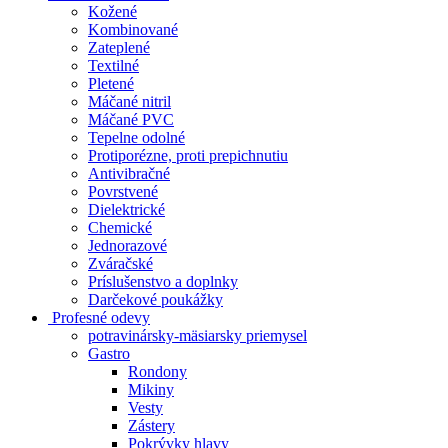
Kožené
Kombinované
Zateplené
Textilné
Pletené
Máčané nitril
Máčané PVC
Tepelne odolné
Protiporézne, proti prepichnutiu
Antivibračné
Povrstvené
Dielektrické
Chemické
Jednorazové
Zváračské
Príslušenstvo a doplnky
Darčekové poukážky
Profesné odevy
potravinársky-mäsiarsky priemysel
Gastro
Rondony
Mikiny
Vesty
Zástery
Pokrývky hlavy