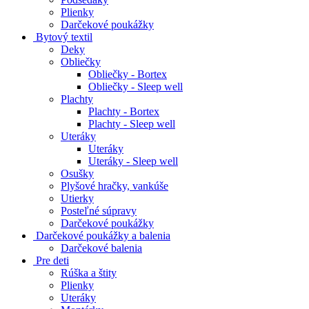
Plienky
Darčekové poukážky
Bytový textil
Deky
Obliečky
Obliečky - Bortex
Obliečky - Sleep well
Plachty
Plachty - Bortex
Plachty - Sleep well
Uteráky
Uteráky
Uteráky - Sleep well
Osušky
Plyšové hračky, vankúše
Utierky
Posteľné súpravy
Darčekové poukážky
Darčekové poukážky a balenia
Darčekové balenia
Pre deti
Rúška a štity
Plienky
Uteráky