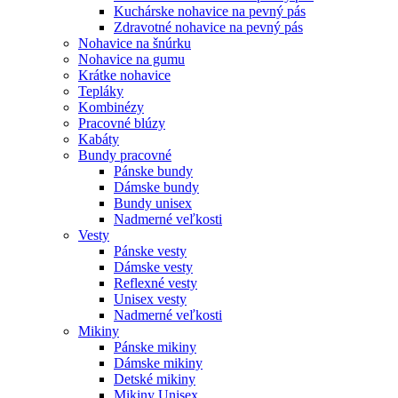
Kuchárske nohavice na pevný pás
Zdravotné nohavice na pevný pás
Nohavice na šnúrku
Nohavice na gumu
Krátke nohavice
Tepláky
Kombinézy
Pracovné blúzy
Kabáty
Bundy pracovné
Pánske bundy
Dámske bundy
Bundy unisex
Nadmerné veľkosti
Vesty
Pánske vesty
Dámske vesty
Reflexné vesty
Unisex vesty
Nadmerné veľkosti
Mikiny
Pánske mikiny
Dámske mikiny
Detské mikiny
Mikiny Unisex