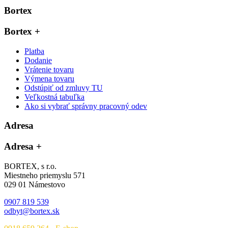
Bortex
Bortex
+
Platba
Dodanie
Vrátenie tovaru
Výmena tovaru
Odstúpiť od zmluvy TU
Veľkostná tabuľka
Ako si vybrať správny pracovný odev
Adresa
Adresa
+
BORTEX, s r.o.
Miestneho priemyslu 571
029 01 Námestovo
0907 819 539
odbyt@bortex.sk