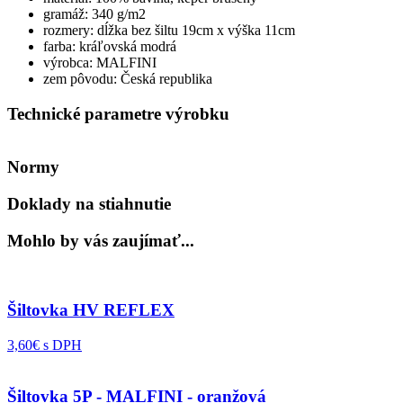
gramáž: 340 g/m2
rozmery: dĺžka bez šiltu 19cm x výška 11cm
farba: kráľovská modrá
výrobca: MALFINI
zem pôvodu: Česká republika
Technické parametre výrobku
Normy
Doklady na stiahnutie
Mohlo by vás zaujímať...
Šiltovka HV REFLEX
3,60€ s DPH
Šiltovka 5P - MALFINI - oranžová