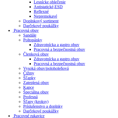
Lesnícke oblečenie
Antistatické,ESD
Reflexné
Nepremokavé
Doplnkový sortiment
Darčekové poukážky
Pracovná obuv
Sandále
Poltopánky
Zdravotnícka a gastro obuv
Pracovná a bezpečnostná obuv
Členková obuv
Zdravotnícka a gastro obuv
Pracovná a bezpečnostná obuv
Vysoká obuv/poloholeňová
Čižmy
Šľapky
Zateplená obuv
Kapce
Špeciálna obuv
Profesná
Šľapy (kroksy)
Príslušenstvo a doplnky
Darčekové poukážky
Pracovné rukavice