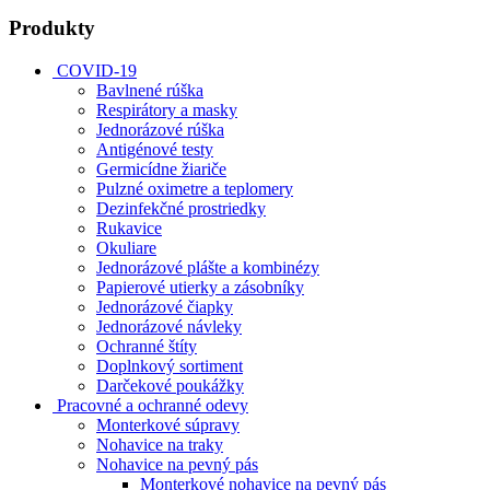
Produkty
COVID-19
Bavlnené rúška
Respirátory a masky
Jednorázové rúška
Antigénové testy
Germicídne žiariče
Pulzné oximetre a teplomery
Dezinfekčné prostriedky
Rukavice
Okuliare
Jednorázové plášte a kombinézy
Papierové utierky a zásobníky
Jednorázové čiapky
Jednorázové návleky
Ochranné štíty
Doplnkový sortiment
Darčekové poukážky
Pracovné a ochranné odevy
Monterkové súpravy
Nohavice na traky
Nohavice na pevný pás
Monterkové nohavice na pevný pás