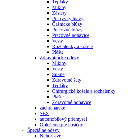
Tepláky
Mikiny
Zástery
Pokrývky hlavy
Čašnícke blúzy
Pracovné blúzy
Pracovné nohavice
Vesty
Rozhalenky a košele
Plášte
Zdravotnícke odevy
Mikiny
Vesty
Sukne
Zdravotné šaty
Tepláky
Chirurgické košele a rozhalenky
Plášte
Zdravotné nohavice
záchranárské
SBS
automobilový priemysel
Oblečenie pre hasičov
Špeciálne odevy
Nehorľavé