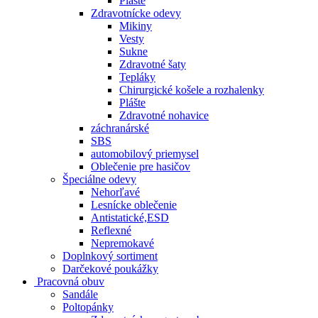
Plášte
Zdravotnícke odevy
Mikiny
Vesty
Sukne
Zdravotné šaty
Tepláky
Chirurgické košele a rozhalenky
Plášte
Zdravotné nohavice
záchranárské
SBS
automobilový priemysel
Oblečenie pre hasičov
Špeciálne odevy
Nehorľavé
Lesnícke oblečenie
Antistatické,ESD
Reflexné
Nepremokavé
Doplnkový sortiment
Darčekové poukážky
Pracovná obuv
Sandále
Poltopánky