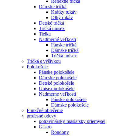
Reflexné tričká
Dámske tričká
Krátky rukáv
Dlhý rukáv
Detské tričká
Tričká unisex
Tielka
Nadmerné veľkosti
Pánske tričká
Dámske tričká
Tričká unisex
Tričká s výšivkou
Polokošele
Pánske polokošele
Dámske polokošele
Detské polokošele
Unisex polokošele
Nadmerné veľkosti
Pánske polokošele
Dámske polokošele
Funkčné oblečenie
profesné odevy
potravinársky-mäsiarsky priemysel
Gastro
Rondony