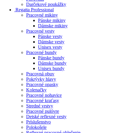
Darčekové poukážky
Regatta Professional
Pracovné mikiny
Pánske mikiny
Dámske mikiny
Pracovné vesty
Pánske vesty
Dámske vesty
Unisex vesty
Pracovné bundy
Pánske bundy
Dámske bundy
Unisex bundy
Pracovná obuv
Pokrývky hlavy
Pracovné opasky
Kolenačky
Pracovné nohavice
Pracovné kraťasy
Stredné vrstvy
Pracovné pulóvre
Detské reflexné vesty
Príslušenstvo
Polokošele
Reflexné pracovné oblečenie