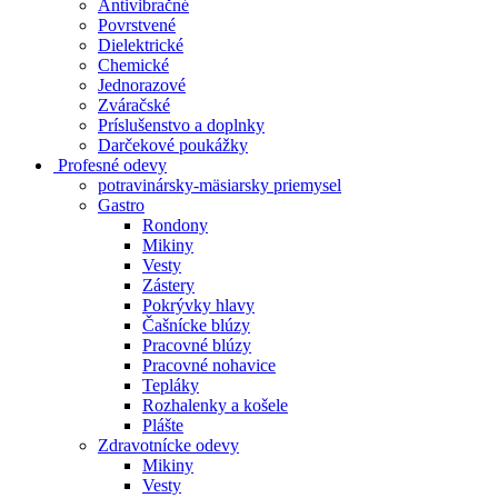
Antivibračné
Povrstvené
Dielektrické
Chemické
Jednorazové
Zváračské
Príslušenstvo a doplnky
Darčekové poukážky
Profesné odevy
potravinársky-mäsiarsky priemysel
Gastro
Rondony
Mikiny
Vesty
Zástery
Pokrývky hlavy
Čašnícke blúzy
Pracovné blúzy
Pracovné nohavice
Tepláky
Rozhalenky a košele
Plášte
Zdravotnícke odevy
Mikiny
Vesty