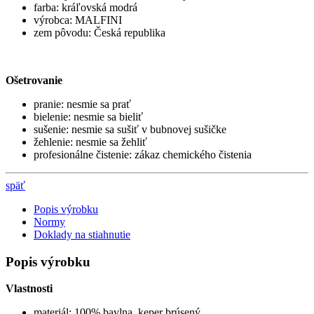
farba: kráľovská modrá
výrobca: MALFINI
zem pôvodu: Česká republika
Ošetrovanie
pranie: nesmie sa prať
bielenie: nesmie sa bieliť
sušenie: nesmie sa sušiť v bubnovej sušičke
žehlenie: nesmie sa žehliť
profesionálne čistenie: zákaz chemického čistenia
späť
Popis výrobku
Normy
Doklady na stiahnutie
Popis výrobku
Vlastnosti
materiál: 100% bavlna, keper brúsený