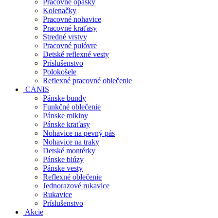
Pracovné opasky
Kolenačky
Pracovné nohavice
Pracovné kraťasy
Stredné vrstvy
Pracovné pulóvre
Detské reflexné vesty
Príslušenstvo
Polokošele
Reflexné pracovné oblečenie
CANIS
Pánske bundy
Funkčné oblečenie
Pánske mikiny
Pánske kraťasy
Nohavice na pevný pás
Nohavice na traky
Detské montérky
Pánske blúzy
Pánske vesty
Reflexné oblečenie
Jednorazové rukavice
Rukavice
Príslušenstvo
Akcie