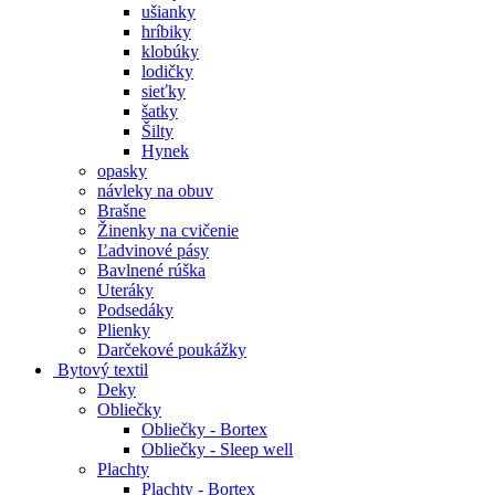
ušianky
hríbiky
klobúky
lodičky
sieťky
šatky
Šilty
Hynek
opasky
návleky na obuv
Brašne
Žinenky na cvičenie
Ľadvinové pásy
Bavlnené rúška
Uteráky
Podsedáky
Plienky
Darčekové poukážky
Bytový textil
Deky
Obliečky
Obliečky - Bortex
Obliečky - Sleep well
Plachty
Plachty - Bortex