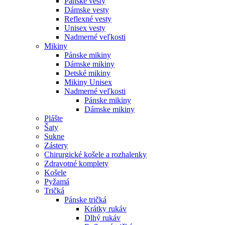
Pánske vesty
Dámske vesty
Reflexné vesty
Unisex vesty
Nadmerné veľkosti
Mikiny
Pánske mikiny
Dámske mikiny
Detské mikiny
Mikiny Unisex
Nadmerné veľkosti
Pánske mikiny
Dámske mikiny
Plášte
Šaty
Sukne
Zástery
Chirurgické košele a rozhalenky
Zdravotné komplety
Košele
Pyžamá
Tričká
Pánske tričká
Krátky rukáv
Dlhý rukáv