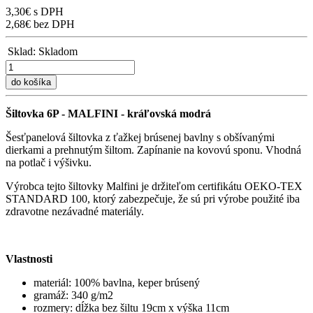
3,30€ s DPH
2,68€ bez DPH
Sklad:
Skladom
do košíka
Šiltovka 6P - MALFINI - kráľovská modrá
Šesťpanelová šiltovka z ťažkej brúsenej bavlny s obšívanými
dierkami a prehnutým šiltom. Zapínanie na kovovú sponu. Vhodná
na potlač i výšivku.
Výrobca tejto šiltovky Malfini je držiteľom certifikátu OEKO-TEX
STANDARD 100, ktorý zabezpečuje, že sú pri výrobe použité iba
zdravotne nezávadné materiály.
Vlastnosti
materiál: 100% bavlna, keper brúsený
gramáž: 340 g/m2
rozmery: dĺžka bez šiltu 19cm x výška 11cm