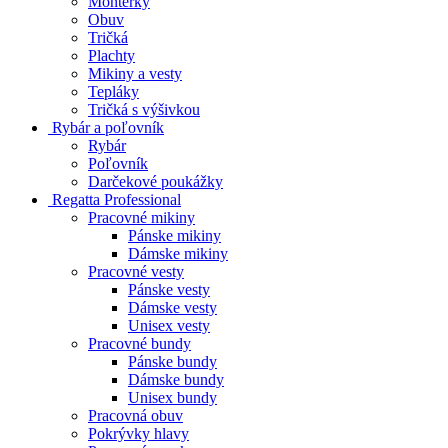
Montérky
Obuv
Tričká
Plachty
Mikiny a vesty
Tepláky
Tričká s výšivkou
Rybár a poľovník
Rybár
Poľovník
Darčekové poukážky
Regatta Professional
Pracovné mikiny
Pánske mikiny
Dámske mikiny
Pracovné vesty
Pánske vesty
Dámske vesty
Unisex vesty
Pracovné bundy
Pánske bundy
Dámske bundy
Unisex bundy
Pracovná obuv
Pokrývky hlavy