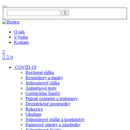
O nás
Výroba
Kontakt
0
COVID-19
Bavlnené rúška
Respirátory a masky
Jednorázové rúška
Antigénové testy
Germicídne žiariče
Pulzné oximetre a teplomery
Dezinfekčné prostriedky
Rukavice
Okuliare
Jednorázové plášte a kombinézy
Papierové utierky a zásobníky
Jednorázové čiapky