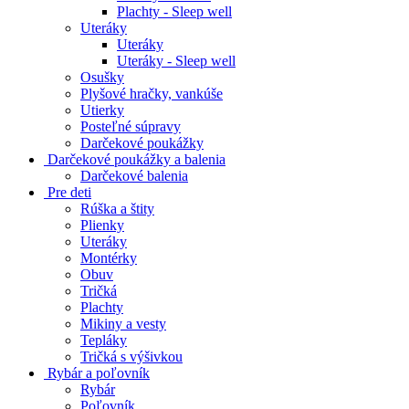
Plachty - Sleep well
Uteráky
Uteráky
Uteráky - Sleep well
Osušky
Plyšové hračky, vankúše
Utierky
Posteľné súpravy
Darčekové poukážky
Darčekové poukážky a balenia
Darčekové balenia
Pre deti
Rúška a štity
Plienky
Uteráky
Montérky
Obuv
Tričká
Plachty
Mikiny a vesty
Tepláky
Tričká s výšivkou
Rybár a poľovník
Rybár
Poľovník