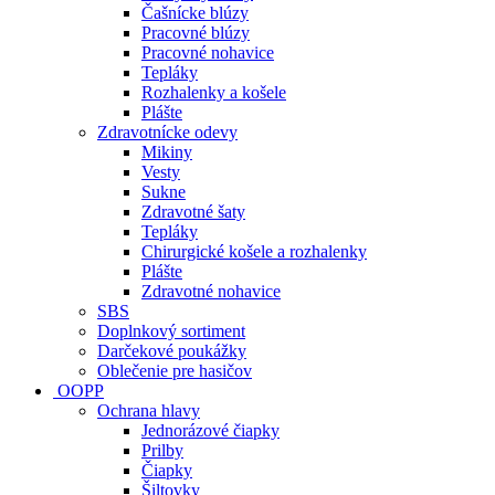
Čašnícke blúzy
Pracovné blúzy
Pracovné nohavice
Tepláky
Rozhalenky a košele
Plášte
Zdravotnícke odevy
Mikiny
Vesty
Sukne
Zdravotné šaty
Tepláky
Chirurgické košele a rozhalenky
Plášte
Zdravotné nohavice
SBS
Doplnkový sortiment
Darčekové poukážky
Oblečenie pre hasičov
OOPP
Ochrana hlavy
Jednorázové čiapky
Prilby
Čiapky
Šiltovky