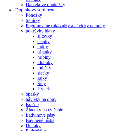
Darčekové poukážky
Doplnkový sortiment
Ponožky
trenírky
Pogumované rukávniky a návleky na nohy
pokrývky hlavy
šiltovky
čiapky
kukly
ušianky
hríbiky
klobúky
lodičky
sieťky
šatky
Šilty
Hynek
opasky
návleky na obuv
Brašne
Žinenky na cvičenie
Ľadvinové pásy
Bavlnené rúška
Uteráky
Podsedáky