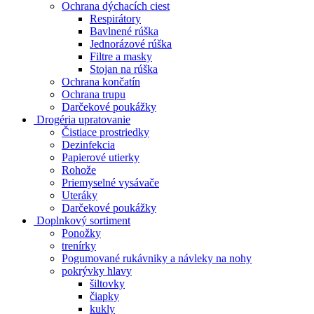
Ochrana dýchacích ciest
Respirátory
Bavlnené rúška
Jednorázové rúška
Filtre a masky
Stojan na rúška
Ochrana končatín
Ochrana trupu
Darčekové poukážky
Drogéria upratovanie
Čistiace prostriedky
Dezinfekcia
Papierové utierky
Rohože
Priemyselné vysávače
Uteráky
Darčekové poukážky
Doplnkový sortiment
Ponožky
trenírky
Pogumované rukávniky a návleky na nohy
pokrývky hlavy
šiltovky
čiapky
kukly