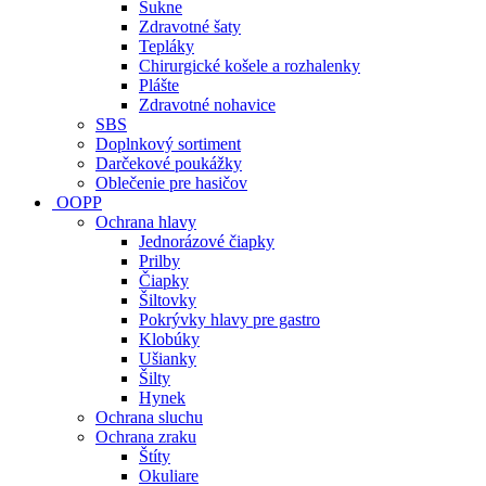
Sukne
Zdravotné šaty
Tepláky
Chirurgické košele a rozhalenky
Plášte
Zdravotné nohavice
SBS
Doplnkový sortiment
Darčekové poukážky
Oblečenie pre hasičov
OOPP
Ochrana hlavy
Jednorázové čiapky
Prilby
Čiapky
Šiltovky
Pokrývky hlavy pre gastro
Klobúky
Ušianky
Šilty
Hynek
Ochrana sluchu
Ochrana zraku
Štíty
Okuliare