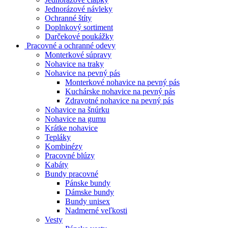
Jednorázové návleky
Ochranné štíty
Doplnkový sortiment
Darčekové poukážky
Pracovné a ochranné odevy
Monterkové súpravy
Nohavice na traky
Nohavice na pevný pás
Monterkové nohavice na pevný pás
Kuchárske nohavice na pevný pás
Zdravotné nohavice na pevný pás
Nohavice na šnúrku
Nohavice na gumu
Krátke nohavice
Tepláky
Kombinézy
Pracovné blúzy
Kabáty
Bundy pracovné
Pánske bundy
Dámske bundy
Bundy unisex
Nadmerné veľkosti
Vesty