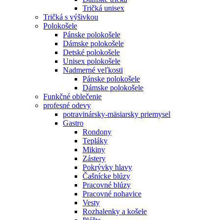
Tričká unisex
Tričká s výšivkou
Polokošele
Pánske polokošele
Dámske polokošele
Detské polokošele
Unisex polokošele
Nadmerné veľkosti
Pánske polokošele
Dámske polokošele
Funkčné oblečenie
profesné odevy
potravinársky-mäsiarsky priemysel
Gastro
Rondony
Tepláky
Mikiny
Zástery
Pokrývky hlavy
Čašnícke blúzy
Pracovné blúzy
Pracovné nohavice
Vesty
Rozhalenky a košele