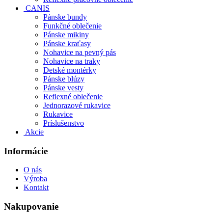
CANIS
Pánske bundy
Funkčné oblečenie
Pánske mikiny
Pánske kraťasy
Nohavice na pevný pás
Nohavice na traky
Detské montérky
Pánske blúzy
Pánske vesty
Reflexné oblečenie
Jednorazové rukavice
Rukavice
Príslušenstvo
Akcie
Informácie
O nás
Výroba
Kontakt
Nakupovanie