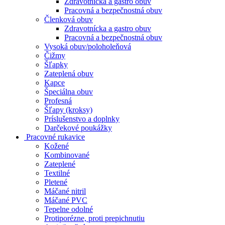
Zdravotnícka a gastro obuv
Pracovná a bezpečnostná obuv
Členková obuv
Zdravotnícka a gastro obuv
Pracovná a bezpečnostná obuv
Vysoká obuv/poloholeňová
Čižmy
Šľapky
Zateplená obuv
Kapce
Špeciálna obuv
Profesná
Šľapy (kroksy)
Príslušenstvo a doplnky
Darčekové poukážky
Pracovné rukavice
Kožené
Kombinované
Zateplené
Textilné
Pletené
Máčané nitril
Máčané PVC
Tepelne odolné
Protiporézne, proti prepichnutiu