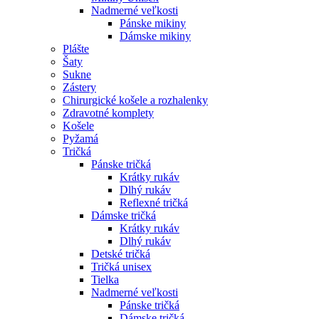
Nadmerné veľkosti
Pánske mikiny
Dámske mikiny
Plášte
Šaty
Sukne
Zástery
Chirurgické košele a rozhalenky
Zdravotné komplety
Košele
Pyžamá
Tričká
Pánske tričká
Krátky rukáv
Dlhý rukáv
Reflexné tričká
Dámske tričká
Krátky rukáv
Dlhý rukáv
Detské tričká
Tričká unisex
Tielka
Nadmerné veľkosti
Pánske tričká
Dámske tričká