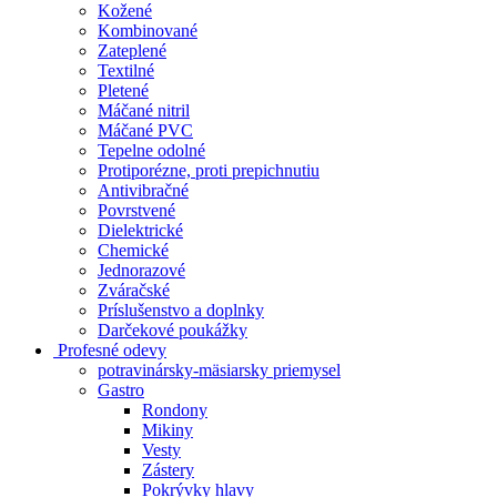
Kožené
Kombinované
Zateplené
Textilné
Pletené
Máčané nitril
Máčané PVC
Tepelne odolné
Protiporézne, proti prepichnutiu
Antivibračné
Povrstvené
Dielektrické
Chemické
Jednorazové
Zváračské
Príslušenstvo a doplnky
Darčekové poukážky
Profesné odevy
potravinársky-mäsiarsky priemysel
Gastro
Rondony
Mikiny
Vesty
Zástery
Pokrývky hlavy