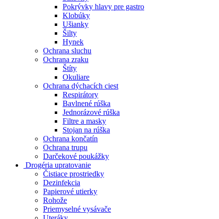
Pokrývky hlavy pre gastro
Klobúky
Ušianky
Šilty
Hynek
Ochrana sluchu
Ochrana zraku
Štíty
Okuliare
Ochrana dýchacích ciest
Respirátory
Bavlnené rúška
Jednorázové rúška
Filtre a masky
Stojan na rúška
Ochrana končatín
Ochrana trupu
Darčekové poukážky
Drogéria upratovanie
Čistiace prostriedky
Dezinfekcia
Papierové utierky
Rohože
Priemyselné vysávače
Uteráky