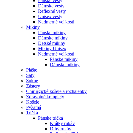
Pánske vesty
Dámske vesty
Reflexné vesty
Unisex vesty
Nadmerné veľkosti
Mikiny
Pánske mikiny
Dámske mikiny
Detské mikiny
Mikiny Unisex
Nadmerné veľkosti
Pánske mikiny
Dámske mikiny
Plášte
Šaty
Sukne
Zástery
Chirurgické košele a rozhalenky
Zdravotné komplety
Košele
Pyžamá
Tričká
Pánske tričká
Krátky rukáv
Dlhý rukáv