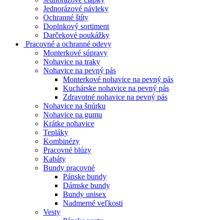
Jednorázové návleky
Ochranné štíty
Doplnkový sortiment
Darčekové poukážky
Pracovné a ochranné odevy
Monterkové súpravy
Nohavice na traky
Nohavice na pevný pás
Monterkové nohavice na pevný pás
Kuchárske nohavice na pevný pás
Zdravotné nohavice na pevný pás
Nohavice na šnúrku
Nohavice na gumu
Krátke nohavice
Tepláky
Kombinézy
Pracovné blúzy
Kabáty
Bundy pracovné
Pánske bundy
Dámske bundy
Bundy unisex
Nadmerné veľkosti
Vesty