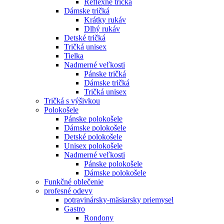
Reflexné tričká
Dámske tričká
Krátky rukáv
Dlhý rukáv
Detské tričká
Tričká unisex
Tielka
Nadmerné veľkosti
Pánske tričká
Dámske tričká
Tričká unisex
Tričká s výšivkou
Polokošele
Pánske polokošele
Dámske polokošele
Detské polokošele
Unisex polokošele
Nadmerné veľkosti
Pánske polokošele
Dámske polokošele
Funkčné oblečenie
profesné odevy
potravinársky-mäsiarsky priemysel
Gastro
Rondony