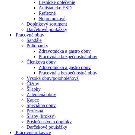
Lesnícke oblečenie
Antistatické,ESD
Reflexné
Nepremokavé
Doplnkový sortiment
Darčekové poukážky
Pracovná obuv
Sandále
Poltopánky
Zdravotnícka a gastro obuv
Pracovná a bezpečnostná obuv
Členková obuv
Zdravotnícka a gastro obuv
Pracovná a bezpečnostná obuv
Vysoká obuv/poloholeňová
Čižmy
Šľapky
Zateplená obuv
Kapce
Špeciálna obuv
Profesná
Šľapy (kroksy)
Príslušenstvo a doplnky
Darčekové poukážky
Pracovné rukavice