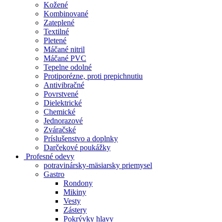
Kožené
Kombinované
Zateplené
Textilné
Pletené
Máčané nitril
Máčané PVC
Tepelne odolné
Protiporézne, proti prepichnutiu
Antivibračné
Povrstvené
Dielektrické
Chemické
Jednorazové
Zváračské
Príslušenstvo a doplnky
Darčekové poukážky
Profesné odevy
potravinársky-mäsiarsky priemysel
Gastro
Rondony
Mikiny
Vesty
Zástery
Pokrývky hlavy