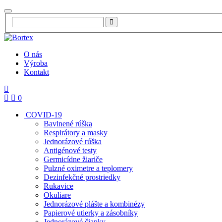
O nás
Výroba
Kontakt
0
COVID-19
Bavlnené rúška
Respirátory a masky
Jednorázové rúška
Antigénové testy
Germicídne žiariče
Pulzné oximetre a teplomery
Dezinfekčné prostriedky
Rukavice
Okuliare
Jednorázové plášte a kombinézy
Papierové utierky a zásobníky
Jednorázové čiapky