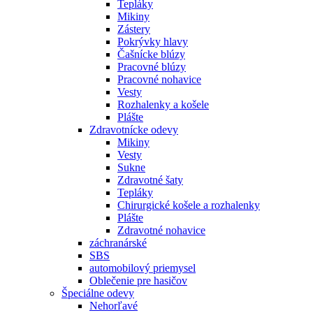
Tepláky
Mikiny
Zástery
Pokrývky hlavy
Čašnícke blúzy
Pracovné blúzy
Pracovné nohavice
Vesty
Rozhalenky a košele
Plášte
Zdravotnícke odevy
Mikiny
Vesty
Sukne
Zdravotné šaty
Tepláky
Chirurgické košele a rozhalenky
Plášte
Zdravotné nohavice
záchranárské
SBS
automobilový priemysel
Oblečenie pre hasičov
Špeciálne odevy
Nehorľavé