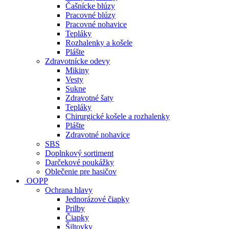
Čašnícke blúzy
Pracovné blúzy
Pracovné nohavice
Tepláky
Rozhalenky a košele
Plášte
Zdravotnícke odevy
Mikiny
Vesty
Sukne
Zdravotné šaty
Tepláky
Chirurgické košele a rozhalenky
Plášte
Zdravotné nohavice
SBS
Doplnkový sortiment
Darčekové poukážky
Oblečenie pre hasičov
OOPP
Ochrana hlavy
Jednorázové čiapky
Prilby
Čiapky
Šiltovky