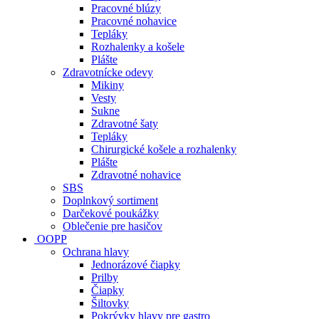
Pracovné blúzy
Pracovné nohavice
Tepláky
Rozhalenky a košele
Plášte
Zdravotnícke odevy
Mikiny
Vesty
Sukne
Zdravotné šaty
Tepláky
Chirurgické košele a rozhalenky
Plášte
Zdravotné nohavice
SBS
Doplnkový sortiment
Darčekové poukážky
Oblečenie pre hasičov
OOPP
Ochrana hlavy
Jednorázové čiapky
Prilby
Čiapky
Šiltovky
Pokrývky hlavy pre gastro