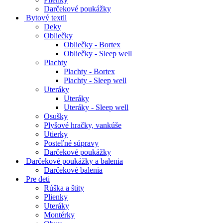
Darčekové poukážky
Bytový textil
Deky
Obliečky
Obliečky - Bortex
Obliečky - Sleep well
Plachty
Plachty - Bortex
Plachty - Sleep well
Uteráky
Uteráky
Uteráky - Sleep well
Osušky
Plyšové hračky, vankúše
Utierky
Posteľné súpravy
Darčekové poukážky
Darčekové poukážky a balenia
Darčekové balenia
Pre deti
Rúška a štity
Plienky
Uteráky
Montérky