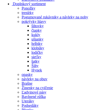
Doplnkový sortiment
Ponožky
trenírky
Pogumované rukávniky a návleky na nohy
pokrývky hlavy
šiltovky
čiapky
kukly
ušianky
hríbiky
klobúky
lodičky
sieťky
šatky
Šilty
Hynek
opasky
návleky na obuv
Brašne
Žinenky na cvičenie
Ľadvinové pásy
Bavlnené rúška
Uteráky
Podsedáky
Plienky