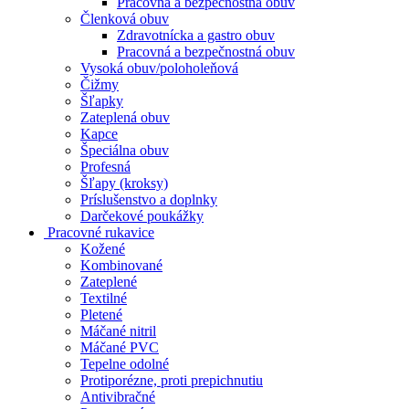
Pracovná a bezpečnostná obuv
Členková obuv
Zdravotnícka a gastro obuv
Pracovná a bezpečnostná obuv
Vysoká obuv/poloholeňová
Čižmy
Šľapky
Zateplená obuv
Kapce
Špeciálna obuv
Profesná
Šľapy (kroksy)
Príslušenstvo a doplnky
Darčekové poukážky
Pracovné rukavice
Kožené
Kombinované
Zateplené
Textilné
Pletené
Máčané nitril
Máčané PVC
Tepelne odolné
Protiporézne, proti prepichnutiu
Antivibračné