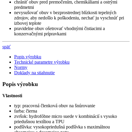
chrániť obuv pred premočením, chemikáliami a ostrými
predmetmi
nevysušovať obuv v bezprostrednej blízkosti tepelných
zdrojov, aby nedošlo k poškodeniu, nechať ju vyschnúť pri
izbovej teplote
pravidelne obuv ošetrovať vhodnými čistiacimi a
konzervačnými prípravkami
späť
Popis výrobku
Technické parametre výrobku
Normy
Doklady na stiahnutie
Popis výrobku
Vlastnosti
typ: pracovná členková obuv na šnúrovanie
farba: čierna
zvršok: hydrofóbne micro suede v kombinácií s vysoko
priedušnou textíliou a TPU
podšívka: vysokopriedušná podšívka s maximálnou