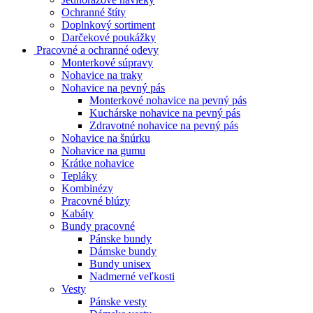
Ochranné štíty
Doplnkový sortiment
Darčekové poukážky
Pracovné a ochranné odevy
Monterkové súpravy
Nohavice na traky
Nohavice na pevný pás
Monterkové nohavice na pevný pás
Kuchárske nohavice na pevný pás
Zdravotné nohavice na pevný pás
Nohavice na šnúrku
Nohavice na gumu
Krátke nohavice
Tepláky
Kombinézy
Pracovné blúzy
Kabáty
Bundy pracovné
Pánske bundy
Dámske bundy
Bundy unisex
Nadmerné veľkosti
Vesty
Pánske vesty