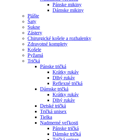
Pánske mikiny
Dámske mikiny
Plášte
Šaty
Sukne
Zástery
Chirurgické košele a rozhalenky
Zdravotné komplety
Košele
Pyžamá
Tričká
Pánske tričká
Krátky rukáv
Dlhý rukáv
Reflexné tričká
Dámske tričká
Krátky rukáv
Dlhý rukáv
Detské tričká
Tričká unisex
Tielka
Nadmerné veľkosti
Pánske tričká
Dámske tričká
Tričká unisex