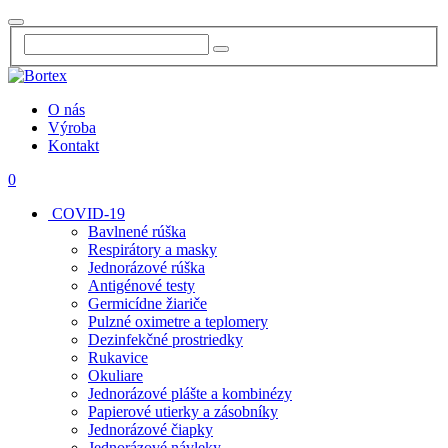
O nás
Výroba
Kontakt
0
COVID-19
Bavlnené rúška
Respirátory a masky
Jednorázové rúška
Antigénové testy
Germicídne žiariče
Pulzné oximetre a teplomery
Dezinfekčné prostriedky
Rukavice
Okuliare
Jednorázové plášte a kombinézy
Papierové utierky a zásobníky
Jednorázové čiapky
Jednorázové návleky