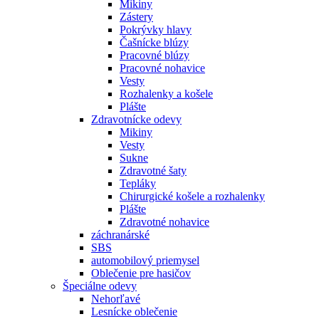
Mikiny
Zástery
Pokrývky hlavy
Čašnícke blúzy
Pracovné blúzy
Pracovné nohavice
Vesty
Rozhalenky a košele
Plášte
Zdravotnícke odevy
Mikiny
Vesty
Sukne
Zdravotné šaty
Tepláky
Chirurgické košele a rozhalenky
Plášte
Zdravotné nohavice
záchranárské
SBS
automobilový priemysel
Oblečenie pre hasičov
Špeciálne odevy
Nehorľavé
Lesnícke oblečenie