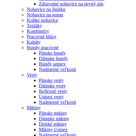
Zdravotné nohavice na pevný pás
Nohavice na šnúrku
Nohavice na gumu
Krátke nohavice
Tepláky
Kombinézy
Pracovné blúzy
Kabáty
Bundy pracovné
Pánske bundy
Dámske bundy
Bundy unisex
Nadmerné veľkosti
Vesty
Pánske vesty
Dámske vesty
Reflexné vesty
Unisex vesty
Nadmerné veľkosti
Mikiny
Pánske mikiny
Dámske mikiny
Detské mikiny
Mikiny Unisex
Nadmerné veľkosti