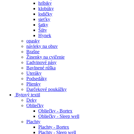
hríbiky
klobúky
lodičky
sieťky
šatky
Šilty
Hynek
opasky
návleky na obuv
Brašne
Žinenky na cvičenie
Ľadvinové pásy
Bavlnené rúška
Uteráky
Podsedáky
Plienky
Darčekové poukážky
Bytový textil
Deky
Obliečky
Obliečky - Bortex
Obliečky - Sleep well
Plachty
Plachty - Bortex
Plachty - Sleep well