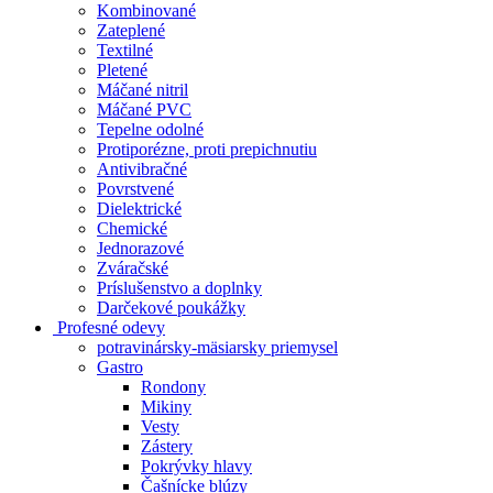
Kombinované
Zateplené
Textilné
Pletené
Máčané nitril
Máčané PVC
Tepelne odolné
Protiporézne, proti prepichnutiu
Antivibračné
Povrstvené
Dielektrické
Chemické
Jednorazové
Zváračské
Príslušenstvo a doplnky
Darčekové poukážky
Profesné odevy
potravinársky-mäsiarsky priemysel
Gastro
Rondony
Mikiny
Vesty
Zástery
Pokrývky hlavy
Čašnícke blúzy