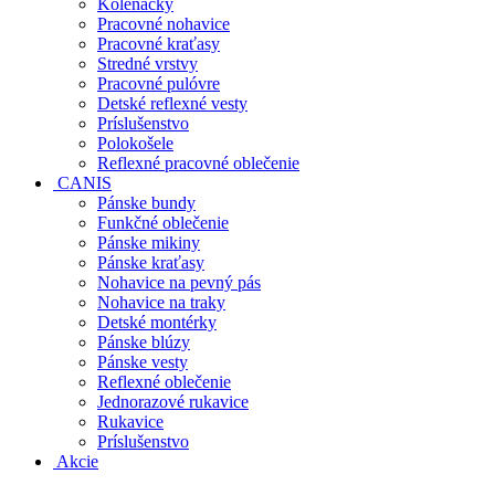
Kolenačky
Pracovné nohavice
Pracovné kraťasy
Stredné vrstvy
Pracovné pulóvre
Detské reflexné vesty
Príslušenstvo
Polokošele
Reflexné pracovné oblečenie
CANIS
Pánske bundy
Funkčné oblečenie
Pánske mikiny
Pánske kraťasy
Nohavice na pevný pás
Nohavice na traky
Detské montérky
Pánske blúzy
Pánske vesty
Reflexné oblečenie
Jednorazové rukavice
Rukavice
Príslušenstvo
Akcie