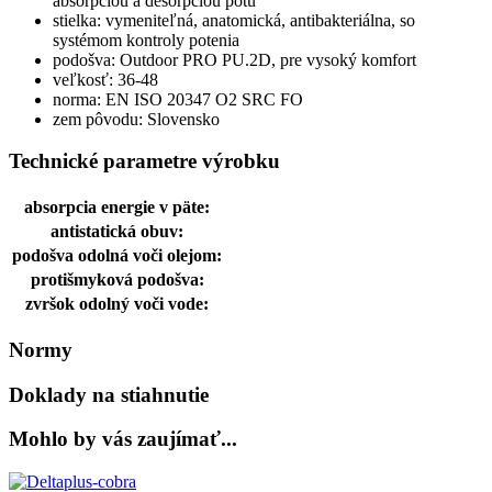
absorpciou a desorpciou potu
stielka: vymeniteľná, anatomická, antibakteriálna, so
systémom kontroly potenia
podošva: Outdoor PRO PU.2D, pre vysoký komfort
veľkosť: 36-48
norma: EN ISO 20347 O2 SRC FO
zem pôvodu: Slovensko
Technické parametre výrobku
absorpcia energie v päte:
antistatická obuv:
podošva odolná voči olejom:
protišmyková podošva:
zvršok odolný voči vode:
Normy
Doklady na stiahnutie
Mohlo by vás zaujímať...