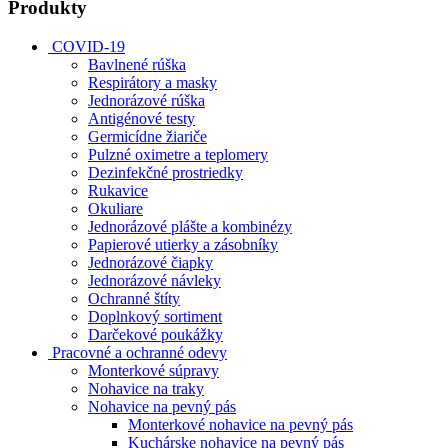
Produkty
COVID-19
Bavlnené rúška
Respirátory a masky
Jednorázové rúška
Antigénové testy
Germicídne žiariče
Pulzné oximetre a teplomery
Dezinfekčné prostriedky
Rukavice
Okuliare
Jednorázové plášte a kombinézy
Papierové utierky a zásobníky
Jednorázové čiapky
Jednorázové návleky
Ochranné štíty
Doplnkový sortiment
Darčekové poukážky
Pracovné a ochranné odevy
Monterkové súpravy
Nohavice na traky
Nohavice na pevný pás
Monterkové nohavice na pevný pás
Kuchárske nohavice na pevný pás