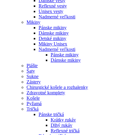
Dámske vesty
Reflexné vesty
Unisex vesty
Nadmerné veľkosti
Mikiny
Pánske mikiny
Dámske mikiny
Detské mikiny
Mikiny Unisex
Nadmerné veľkosti
Pánske mikiny
Dámske mikiny
Plášte
Šaty
Sukne
Zástery
Chirurgické košele a rozhalenky
Zdravotné komplety
Košele
Pyžamá
Tričká
Pánske tričká
Krátky rukáv
Dlhý rukáv
Reflexné tričká