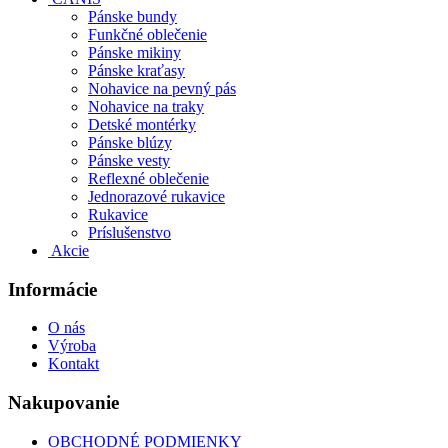
Pánske bundy
Funkčné oblečenie
Pánske mikiny
Pánske kraťasy
Nohavice na pevný pás
Nohavice na traky
Detské montérky
Pánske blúzy
Pánske vesty
Reflexné oblečenie
Jednorazové rukavice
Rukavice
Príslušenstvo
Akcie
Informácie
O nás
Výroba
Kontakt
Nakupovanie
OBCHODNÉ PODMIENKY