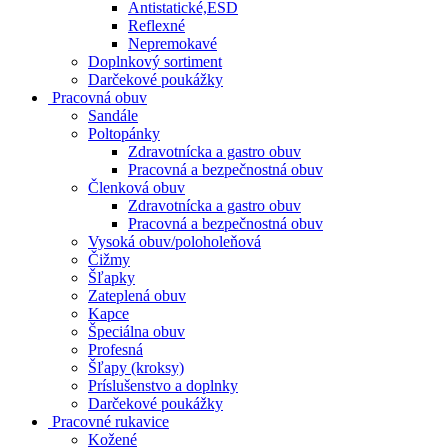
Antistatické,ESD
Reflexné
Nepremokavé
Doplnkový sortiment
Darčekové poukážky
Pracovná obuv
Sandále
Poltopánky
Zdravotnícka a gastro obuv
Pracovná a bezpečnostná obuv
Členková obuv
Zdravotnícka a gastro obuv
Pracovná a bezpečnostná obuv
Vysoká obuv/poloholeňová
Čižmy
Šľapky
Zateplená obuv
Kapce
Špeciálna obuv
Profesná
Šľapy (kroksy)
Príslušenstvo a doplnky
Darčekové poukážky
Pracovné rukavice
Kožené