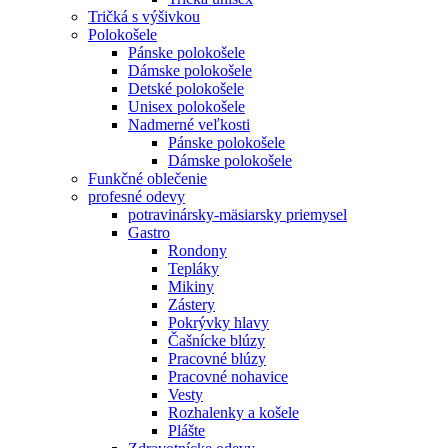
Tričká s výšivkou
Polokošele
Pánske polokošele
Dámske polokošele
Detské polokošele
Unisex polokošele
Nadmerné veľkosti
Pánske polokošele
Dámske polokošele
Funkčné oblečenie
profesné odevy
potravinársky-mäsiarsky priemysel
Gastro
Rondony
Tepláky
Mikiny
Zástery
Pokrývky hlavy
Čašnícke blúzy
Pracovné blúzy
Pracovné nohavice
Vesty
Rozhalenky a košele
Plášte