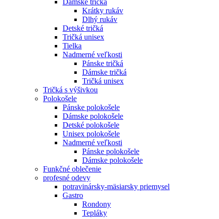
Dámske tričká
Krátky rukáv
Dlhý rukáv
Detské tričká
Tričká unisex
Tielka
Nadmerné veľkosti
Pánske tričká
Dámske tričká
Tričká unisex
Tričká s výšivkou
Polokošele
Pánske polokošele
Dámske polokošele
Detské polokošele
Unisex polokošele
Nadmerné veľkosti
Pánske polokošele
Dámske polokošele
Funkčné oblečenie
profesné odevy
potravinársky-mäsiarsky priemysel
Gastro
Rondony
Tepláky