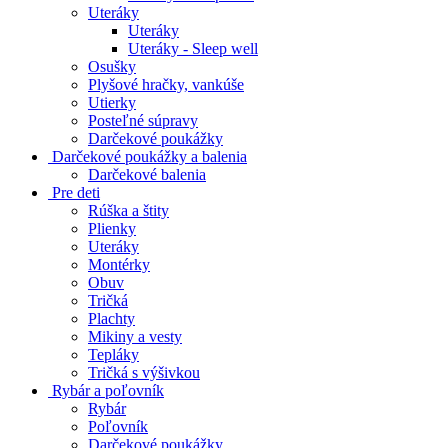
Uteráky
Uteráky
Uteráky - Sleep well
Osušky
Plyšové hračky, vankúše
Utierky
Posteľné súpravy
Darčekové poukážky
Darčekové poukážky a balenia
Darčekové balenia
Pre deti
Rúška a štity
Plienky
Uteráky
Montérky
Obuv
Tričká
Plachty
Mikiny a vesty
Tepláky
Tričká s výšivkou
Rybár a poľovník
Rybár
Poľovník
Darčekové poukážky