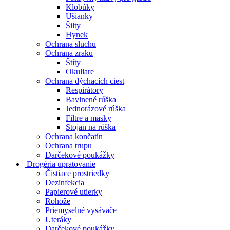
Klobúky
Ušianky
Šilty
Hynek
Ochrana sluchu
Ochrana zraku
Štíty
Okuliare
Ochrana dýchacích ciest
Respirátory
Bavlnené rúška
Jednorázové rúška
Filtre a masky
Stojan na rúška
Ochrana končatín
Ochrana trupu
Darčekové poukážky
Drogéria upratovanie
Čistiace prostriedky
Dezinfekcia
Papierové utierky
Rohože
Priemyselné vysávače
Uteráky
Darčekové poukážky