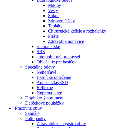
Zdravotnícke odevy
Mikiny
Vesty
Sukne
Zdravotné šaty
Tepláky
Chirurgické košele a rozhalenky
Plášte
Zdravotné nohavice
záchranárské
SBS
automobilový priemysel
Oblečenie pre hasičov
Špeciálne odevy
Nehorľavé
Lesnícke oblečenie
Antistatické,ESD
Reflexné
Nepremokavé
Doplnkový sortiment
Darčekové poukážky
Pracovná obuv
Sandále
Poltopánky
Zdravotnícka a gastro obuv