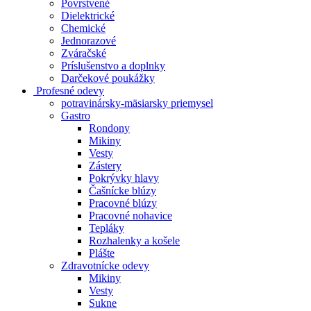
Povrstvené
Dielektrické
Chemické
Jednorazové
Zváračské
Príslušenstvo a doplnky
Darčekové poukážky
Profesné odevy
potravinársky-mäsiarsky priemysel
Gastro
Rondony
Mikiny
Vesty
Zástery
Pokrývky hlavy
Čašnícke blúzy
Pracovné blúzy
Pracovné nohavice
Tepláky
Rozhalenky a košele
Plášte
Zdravotnícke odevy
Mikiny
Vesty
Sukne