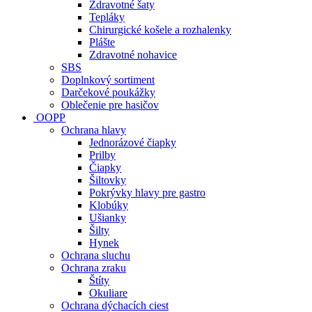
Zdravotné šaty
Tepláky
Chirurgické košele a rozhalenky
Plášte
Zdravotné nohavice
SBS
Doplnkový sortiment
Darčekové poukážky
Oblečenie pre hasičov
OOPP
Ochrana hlavy
Jednorázové čiapky
Prilby
Čiapky
Šiltovky
Pokrývky hlavy pre gastro
Klobúky
Ušianky
Šilty
Hynek
Ochrana sluchu
Ochrana zraku
Štíty
Okuliare
Ochrana dýchacích ciest