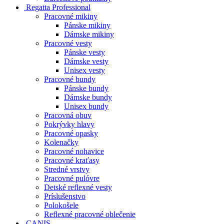
Regatta Professional
Pracovné mikiny
Pánske mikiny
Dámske mikiny
Pracovné vesty
Pánske vesty
Dámske vesty
Unisex vesty
Pracovné bundy
Pánske bundy
Dámske bundy
Unisex bundy
Pracovná obuv
Pokrývky hlavy
Pracovné opasky
Kolenačky
Pracovné nohavice
Pracovné kraťasy
Stredné vrstvy
Pracovné pulóvre
Detské reflexné vesty
Príslušenstvo
Polokošele
Reflexné pracovné oblečenie
CANIS