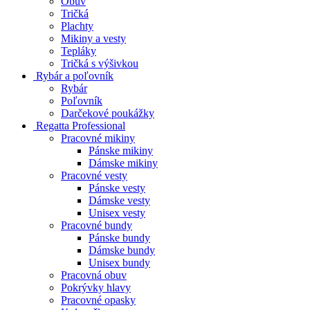
Obuv
Tričká
Plachty
Mikiny a vesty
Tepláky
Tričká s výšivkou
Rybár a poľovník
Rybár
Poľovník
Darčekové poukážky
Regatta Professional
Pracovné mikiny
Pánske mikiny
Dámske mikiny
Pracovné vesty
Pánske vesty
Dámske vesty
Unisex vesty
Pracovné bundy
Pánske bundy
Dámske bundy
Unisex bundy
Pracovná obuv
Pokrývky hlavy
Pracovné opasky