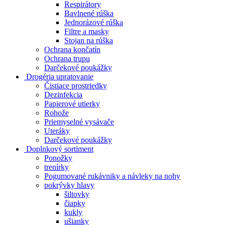
Respirátory
Bavlnené rúška
Jednorázové rúška
Filtre a masky
Stojan na rúška
Ochrana končatín
Ochrana trupu
Darčekové poukážky
Drogéria upratovanie
Čistiace prostriedky
Dezinfekcia
Papierové utierky
Rohože
Priemyselné vysávače
Uteráky
Darčekové poukážky
Doplnkový sortiment
Ponožky
trenírky
Pogumované rukávniky a návleky na nohy
pokrývky hlavy
šiltovky
čiapky
kukly
ušianky