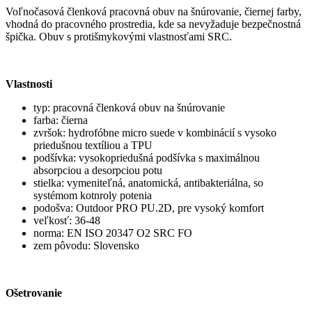
Voľnočasová členková pracovná obuv na šnúrovanie, čiernej farby,
vhodná do pracovného prostredia, kde sa nevyžaduje bezpečnostná
špička. Obuv s protišmykovými vlastnosťami SRC.
Vlastnosti
typ: pracovná členková obuv na šnúrovanie
farba: čierna
zvršok: hydrofóbne micro suede v kombinácií s vysoko
priedušnou textíliou a TPU
podšívka: vysokopriedušná podšívka s maximálnou
absorpciou a desorpciou potu
stielka: vymeniteľná, anatomická, antibakteriálna, so
systémom kotnroly potenia
podošva: Outdoor PRO PU.2D, pre vysoký komfort
veľkosť: 36-48
norma: EN ISO 20347 O2 SRC FO
zem pôvodu: Slovensko
Ošetrovanie