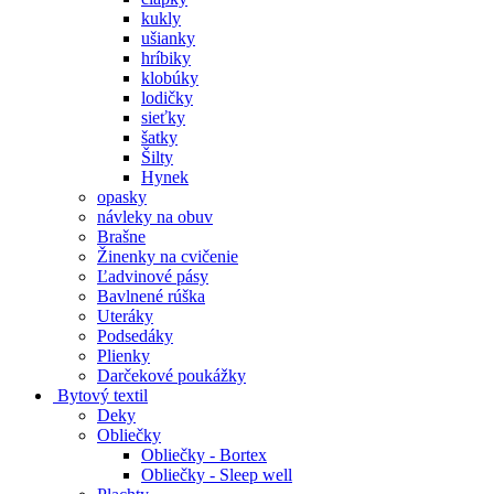
kukly
ušianky
hríbiky
klobúky
lodičky
sieťky
šatky
Šilty
Hynek
opasky
návleky na obuv
Brašne
Žinenky na cvičenie
Ľadvinové pásy
Bavlnené rúška
Uteráky
Podsedáky
Plienky
Darčekové poukážky
Bytový textil
Deky
Obliečky
Obliečky - Bortex
Obliečky - Sleep well