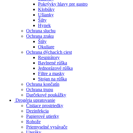
Pokrývky hlavy pre gastro
Klobúky
Ušianky
Šilty
Hynek
Ochrana sluchu
Ochrana zraku
Štíty
Okuliare
Ochrana dýchacích ciest
Respirátory
Bavlnené rúška
Jednorázové rúška
Filtre a masky
Stojan na rúška
Ochrana končatín
Ochrana trupu
Darčekové poukážky
Drogéria upratovanie
Čistiace prostriedky
Dezinfekcia
Papierové utierky
Rohože
Priemyselné vysávače
Uteráky