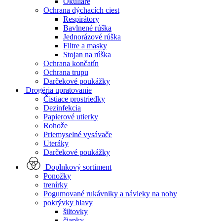
Okuliare
Ochrana dýchacích ciest
Respirátory
Bavlnené rúška
Jednorázové rúška
Filtre a masky
Stojan na rúška
Ochrana končatín
Ochrana trupu
Darčekové poukážky
Drogéria upratovanie
Čistiace prostriedky
Dezinfekcia
Papierové utierky
Rohože
Priemyselné vysávače
Uteráky
Darčekové poukážky
Doplnkový sortiment
Ponožky
trenírky
Pogumované rukávniky a návleky na nohy
pokrývky hlavy
šiltovky
čiapky