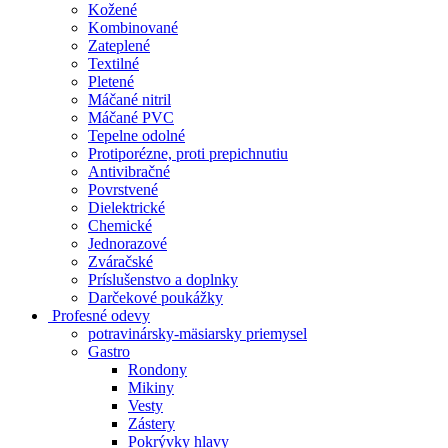
Kožené
Kombinované
Zateplené
Textilné
Pletené
Máčané nitril
Máčané PVC
Tepelne odolné
Protiporézne, proti prepichnutiu
Antivibračné
Povrstvené
Dielektrické
Chemické
Jednorazové
Zváračské
Príslušenstvo a doplnky
Darčekové poukážky
Profesné odevy
potravinársky-mäsiarsky priemysel
Gastro
Rondony
Mikiny
Vesty
Zástery
Pokrývky hlavy