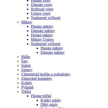
Pánske vesty
Dámske vesty
Reflexné vesty
Unisex vesty
Nadmerné veľkosti
Mikiny
Pánske mikiny
Dámske mikiny
Detské mikiny
Mikiny Unisex
Nadmerné veľkosti
Pánske mikiny
Dámske mikiny
Plášte
Šaty
Sukne
Zástery
Chirurgické košele a rozhalenky
Zdravotné komplety
Košele
Pyžamá
Tričká
Pánske tričká
Krátky rukáv
Dlhý rukáv