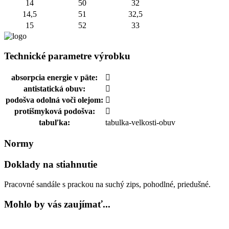
14
50
32
14,5
51
32,5
15
52
33
Technické parametre výrobku
absorpcia energie v päte:
antistatická obuv:
podošva odolná voči olejom:
protišmyková podošva:
tabuľka:
tabulka-velkosti-obuv
Normy
Doklady na stiahnutie
Pracovné sandále s prackou na suchý zips, pohodlné, priedušné.
Mohlo by vás zaujímať...