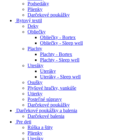
Podsedáky
Plienky
Darčekové poukážky
Bytový textil
Deky
Obliečky
Obliečky - Bortex
Obliečky - Sleep well
Plachty
Plachty - Bortex
Plachty - Sleep well
Uteráky
Uteráky
Uteráky - Sleep well
Osušky
Plyšové hračky, vankúše
Utierky
Posteľné súpravy
Darčekové poukážky
Darčekové poukážky a balenia
Darčekové balenia
Pre deti
Rúška a štity
Plienky
Uteráky