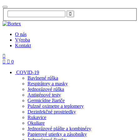
O nás
Výroba
Kontakt
0
COVID-19
Bavlnené rúška
Respirátory a masky
Jednorázové rúška
Antigénové testy
Germicídne žiariče
Pulzné oximetre a teplomery
Dezinfekčné prostriedky
Rukavice
Okuliare
Jednorázové plášte a kombinézy
Papierové utierky a zásobníky
Jednorázové čiapky