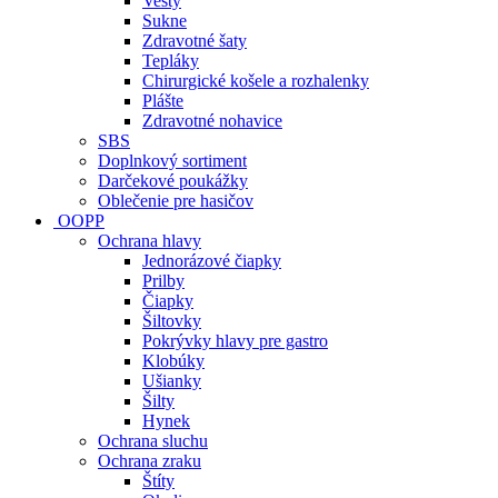
Vesty
Sukne
Zdravotné šaty
Tepláky
Chirurgické košele a rozhalenky
Plášte
Zdravotné nohavice
SBS
Doplnkový sortiment
Darčekové poukážky
Oblečenie pre hasičov
OOPP
Ochrana hlavy
Jednorázové čiapky
Prilby
Čiapky
Šiltovky
Pokrývky hlavy pre gastro
Klobúky
Ušianky
Šilty
Hynek
Ochrana sluchu
Ochrana zraku
Štíty