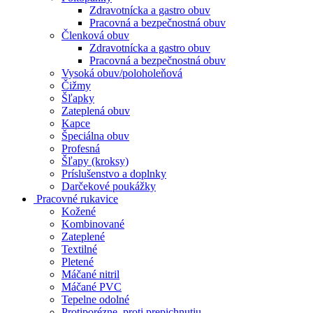
Zdravotnícka a gastro obuv
Pracovná a bezpečnostná obuv
Členková obuv
Zdravotnícka a gastro obuv
Pracovná a bezpečnostná obuv
Vysoká obuv/poloholeňová
Čižmy
Šľapky
Zateplená obuv
Kapce
Špeciálna obuv
Profesná
Šľapy (kroksy)
Príslušenstvo a doplnky
Darčekové poukážky
Pracovné rukavice
Kožené
Kombinované
Zateplené
Textilné
Pletené
Máčané nitril
Máčané PVC
Tepelne odolné
Protiporézne, proti prepichnutiu