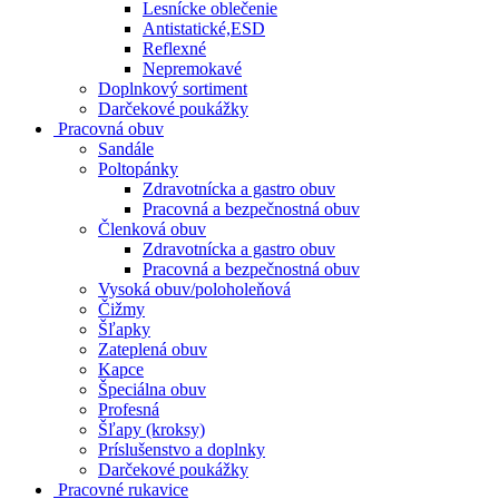
Lesnícke oblečenie
Antistatické,ESD
Reflexné
Nepremokavé
Doplnkový sortiment
Darčekové poukážky
Pracovná obuv
Sandále
Poltopánky
Zdravotnícka a gastro obuv
Pracovná a bezpečnostná obuv
Členková obuv
Zdravotnícka a gastro obuv
Pracovná a bezpečnostná obuv
Vysoká obuv/poloholeňová
Čižmy
Šľapky
Zateplená obuv
Kapce
Špeciálna obuv
Profesná
Šľapy (kroksy)
Príslušenstvo a doplnky
Darčekové poukážky
Pracovné rukavice