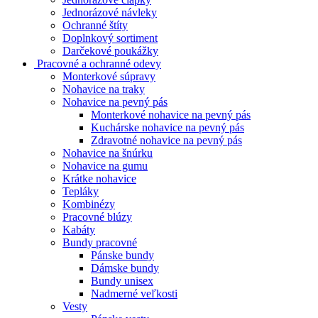
Jednorázové návleky
Ochranné štíty
Doplnkový sortiment
Darčekové poukážky
Pracovné a ochranné odevy
Monterkové súpravy
Nohavice na traky
Nohavice na pevný pás
Monterkové nohavice na pevný pás
Kuchárske nohavice na pevný pás
Zdravotné nohavice na pevný pás
Nohavice na šnúrku
Nohavice na gumu
Krátke nohavice
Tepláky
Kombinézy
Pracovné blúzy
Kabáty
Bundy pracovné
Pánske bundy
Dámske bundy
Bundy unisex
Nadmerné veľkosti
Vesty