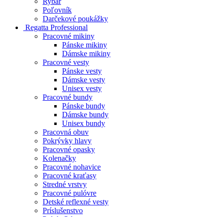
Rybár
Poľovník
Darčekové poukážky
Regatta Professional
Pracovné mikiny
Pánske mikiny
Dámske mikiny
Pracovné vesty
Pánske vesty
Dámske vesty
Unisex vesty
Pracovné bundy
Pánske bundy
Dámske bundy
Unisex bundy
Pracovná obuv
Pokrývky hlavy
Pracovné opasky
Kolenačky
Pracovné nohavice
Pracovné kraťasy
Stredné vrstvy
Pracovné pulóvre
Detské reflexné vesty
Príslušenstvo