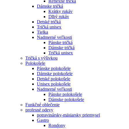
Reflexné tričká
Dámske tričká
Krátky rukáv
Dlhý rukáv
Detské tričká
Tričká unisex
Tielka
Nadmerné veľkosti
Pánske tričká
Dámske tričká
Tričká unisex
Tričká s výšivkou
Polokošele
Pánske polokošele
Dámske polokošele
Detské polokošele
Unisex polokošele
Nadmerné veľkosti
Pánske polokošele
Dámske polokošele
Funkčné oblečenie
profesné odevy
potravinársky-mäsiarsky priemysel
Gastro
Rondony