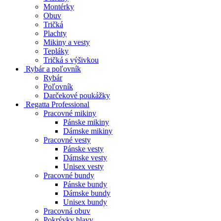
Montérky
Obuv
Tričká
Plachty
Mikiny a vesty
Tepláky
Tričká s výšivkou
Rybár a poľovník
Rybár
Poľovník
Darčekové poukážky
Regatta Professional
Pracovné mikiny
Pánske mikiny
Dámske mikiny
Pracovné vesty
Pánske vesty
Dámske vesty
Unisex vesty
Pracovné bundy
Pánske bundy
Dámske bundy
Unisex bundy
Pracovná obuv
Pokrývky hlavy