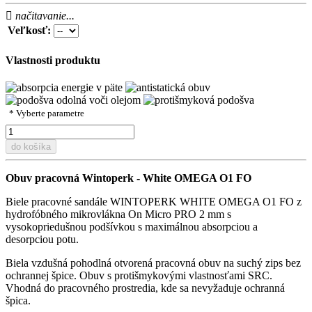
načitavanie...
Veľkosť:
Vlastnosti produktu
* Vyberte parametre
do košíka
Obuv pracovná Wintoperk - White OMEGA O1 FO
Biele pracovné sandále WINTOPERK WHITE OMEGA O1 FO z
hydrofóbného mikrovlákna On Micro PRO 2 mm s
vysokopriedušnou podšívkou s maximálnou absorpciou a
desorpciou potu.
Biela vzdušná pohodlná otvorená pracovná obuv na suchý zips bez
ochrannej špice. Obuv s protišmykovými vlastnosťami SRC.
Vhodná do pracovného prostredia, kde sa nevyžaduje ochranná
špica.