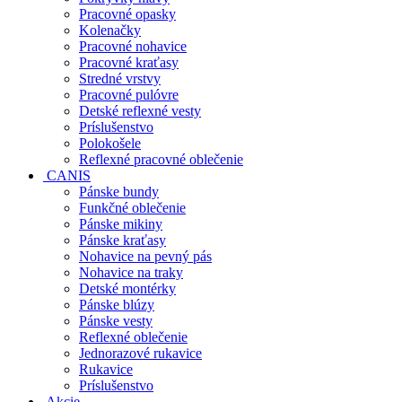
Pracovné opasky
Kolenačky
Pracovné nohavice
Pracovné kraťasy
Stredné vrstvy
Pracovné pulóvre
Detské reflexné vesty
Príslušenstvo
Polokošele
Reflexné pracovné oblečenie
CANIS
Pánske bundy
Funkčné oblečenie
Pánske mikiny
Pánske kraťasy
Nohavice na pevný pás
Nohavice na traky
Detské montérky
Pánske blúzy
Pánske vesty
Reflexné oblečenie
Jednorazové rukavice
Rukavice
Príslušenstvo
Akcie