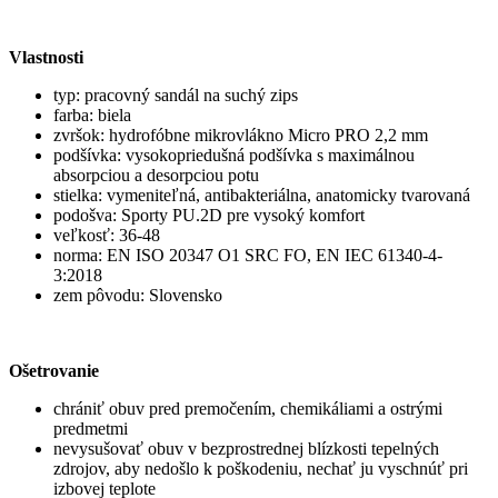
Vlastnosti
typ: pracovný sandál na suchý zips
farba: biela
zvršok: hydrofóbne mikrovlákno Micro PRO 2,2 mm
podšívka: vysokopriedušná podšívka s maximálnou
absorpciou a desorpciou potu
stielka: vymeniteľná, antibakteriálna, anatomicky tvarovaná
podošva: Sporty PU.2D pre vysoký komfort
veľkosť: 36-48
norma: EN ISO 20347 O1 SRC FO, EN IEC 61340-4-
3:2018
zem pôvodu: Slovensko
Ošetrovanie
chrániť obuv pred premočením, chemikáliami a ostrými
predmetmi
nevysušovať obuv v bezprostrednej blízkosti tepelných
zdrojov, aby nedošlo k poškodeniu, nechať ju vyschnúť pri
izbovej teplote