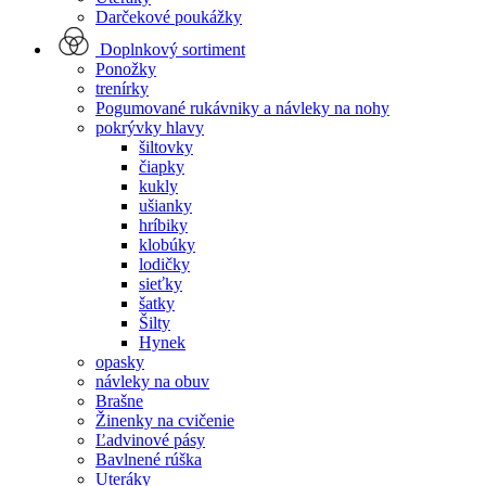
Darčekové poukážky
Doplnkový sortiment
Ponožky
trenírky
Pogumované rukávniky a návleky na nohy
pokrývky hlavy
šiltovky
čiapky
kukly
ušianky
hríbiky
klobúky
lodičky
sieťky
šatky
Šilty
Hynek
opasky
návleky na obuv
Brašne
Žinenky na cvičenie
Ľadvinové pásy
Bavlnené rúška
Uteráky