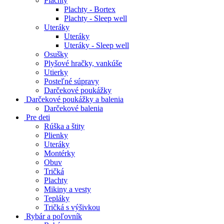
Plachty
Plachty - Bortex
Plachty - Sleep well
Uteráky
Uteráky
Uteráky - Sleep well
Osušky
Plyšové hračky, vankúše
Utierky
Posteľné súpravy
Darčekové poukážky
Darčekové poukážky a balenia
Darčekové balenia
Pre deti
Rúška a štity
Plienky
Uteráky
Montérky
Obuv
Tričká
Plachty
Mikiny a vesty
Tepláky
Tričká s výšivkou
Rybár a poľovník