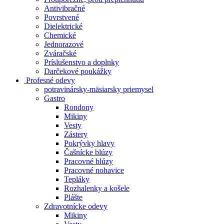
Antivibračné
Povrstvené
Dielektrické
Chemické
Jednorazové
Zváračské
Príslušenstvo a doplnky
Darčekové poukážky
Profesné odevy
potravinársky-mäsiarsky priemysel
Gastro
Rondony
Mikiny
Vesty
Zástery
Pokrývky hlavy
Čašnícke blúzy
Pracovné blúzy
Pracovné nohavice
Tepláky
Rozhalenky a košele
Plášte
Zdravotnícke odevy
Mikiny