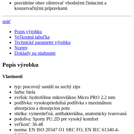
pravidelne obuv ošetrovať vhodnými čistiacimi a
konzervačnými prípravkami
späť
Popis výrobku
Veľkostná tabuľka
Technické parametre výrobku
Normy
Doklady na stiahnutie
Popis výrobku
Vlastnosti
typ: pracovný sandál na suchý zips
farba: biela
zvršok: hydrofóbne mikrovlákno Micro PRO 2,2 mm
podšívka: vysokopriedušná podšívka s maximálnou
absorpciou a desorpciou potu
stielka: vymeniteľná, antibakteriálna, anatomicky tvarovaná
podošva: Sporty PU.2D pre vysoký komfort
veľkosť: 36-48
norma: EN ISO 20347 O1 SRC FO, EN IEC 61340-4-