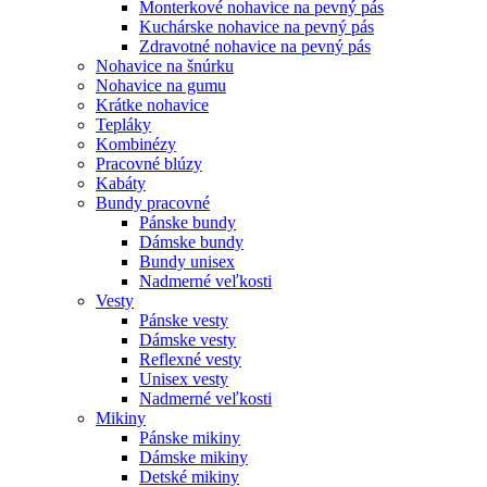
Monterkové nohavice na pevný pás
Kuchárske nohavice na pevný pás
Zdravotné nohavice na pevný pás
Nohavice na šnúrku
Nohavice na gumu
Krátke nohavice
Tepláky
Kombinézy
Pracovné blúzy
Kabáty
Bundy pracovné
Pánske bundy
Dámske bundy
Bundy unisex
Nadmerné veľkosti
Vesty
Pánske vesty
Dámske vesty
Reflexné vesty
Unisex vesty
Nadmerné veľkosti
Mikiny
Pánske mikiny
Dámske mikiny
Detské mikiny