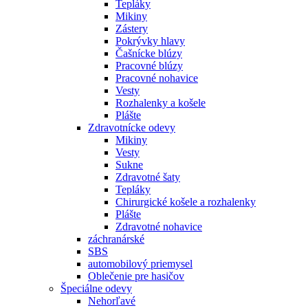
Tepláky
Mikiny
Zástery
Pokrývky hlavy
Čašnícke blúzy
Pracovné blúzy
Pracovné nohavice
Vesty
Rozhalenky a košele
Plášte
Zdravotnícke odevy
Mikiny
Vesty
Sukne
Zdravotné šaty
Tepláky
Chirurgické košele a rozhalenky
Plášte
Zdravotné nohavice
záchranárské
SBS
automobilový priemysel
Oblečenie pre hasičov
Špeciálne odevy
Nehorľavé