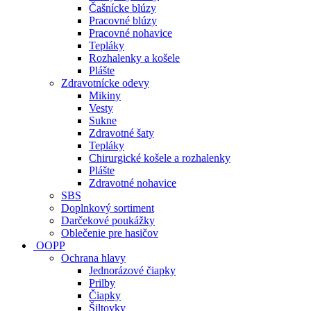
Čašnícke blúzy
Pracovné blúzy
Pracovné nohavice
Tepláky
Rozhalenky a košele
Plášte
Zdravotnícke odevy
Mikiny
Vesty
Sukne
Zdravotné šaty
Tepláky
Chirurgické košele a rozhalenky
Plášte
Zdravotné nohavice
SBS
Doplnkový sortiment
Darčekové poukážky
Oblečenie pre hasičov
OOPP
Ochrana hlavy
Jednorázové čiapky
Prilby
Čiapky
Šiltovky