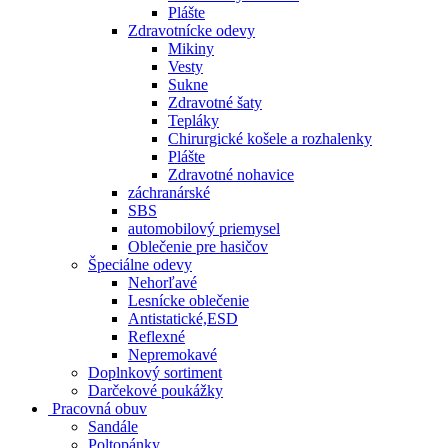
Plášte
Zdravotnícke odevy
Mikiny
Vesty
Sukne
Zdravotné šaty
Tepláky
Chirurgické košele a rozhalenky
Plášte
Zdravotné nohavice
záchranárské
SBS
automobilový priemysel
Oblečenie pre hasičov
Špeciálne odevy
Nehorľavé
Lesnícke oblečenie
Antistatické,ESD
Reflexné
Nepremokavé
Doplnkový sortiment
Darčekové poukážky
Pracovná obuv
Sandále
Poltopánky