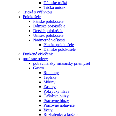
Dámske tričká
Tričká unisex
Tričká s výšivkou
Polokošele
Pánske polokošele
Dámske polokošele
Detské polokošele
Unisex polokošele
Nadmerné veľkosti
Pánske polokošele
Dámske polokošele
Funkčné oblečenie
profesné odevy
potravinársky-mäsiarsky priemysel
Gastro
Rondony
Tepláky
Mikiny
Zástery
Pokrývky hlavy
Čašnícke blúzy
Pracovné blúzy
Pracovné nohavice
Vesty
Rozhalenky a košele