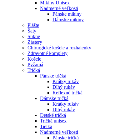
Mikiny Unisex
Nadmerné veľkosti
Pánske mikiny
Dámske mikiny
Plášte
Šaty
Sukne
Zástery
Chirurgické košele a rozhalenky
Zdravotné komplety
Košele
Pyžamá
Tričká
Pánske tričká
Krátky rukáv
Dlhý rukáv
Reflexné tričká
Dámske tričká
Krátky rukáv
Dlhý rukáv
Detské tričká
Tričká unisex
Tielka
Nadmerné veľkosti
Pánske tričká