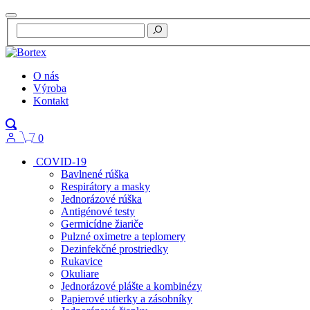
O nás
Výroba
Kontakt
0
COVID-19
Bavlnené rúška
Respirátory a masky
Jednorázové rúška
Antigénové testy
Germicídne žiariče
Pulzné oximetre a teplomery
Dezinfekčné prostriedky
Rukavice
Okuliare
Jednorázové plášte a kombinézy
Papierové utierky a zásobníky