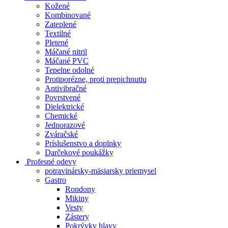
Kožené
Kombinované
Zateplené
Textilné
Pletené
Máčané nitril
Máčané PVC
Tepelne odolné
Protiporézne, proti prepichnutiu
Antivibračné
Povrstvené
Dielektrické
Chemické
Jednorazové
Zváračské
Príslušenstvo a doplnky
Darčekové poukážky
Profesné odevy
potravinársky-mäsiarsky priemysel
Gastro
Rondony
Mikiny
Vesty
Zástery
Pokrývky hlavy