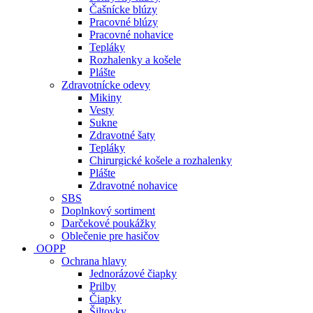
Čašnícke blúzy
Pracovné blúzy
Pracovné nohavice
Tepláky
Rozhalenky a košele
Plášte
Zdravotnícke odevy
Mikiny
Vesty
Sukne
Zdravotné šaty
Tepláky
Chirurgické košele a rozhalenky
Plášte
Zdravotné nohavice
SBS
Doplnkový sortiment
Darčekové poukážky
Oblečenie pre hasičov
OOPP
Ochrana hlavy
Jednorázové čiapky
Prilby
Čiapky
Šiltovky