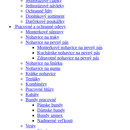
Jednorázové čiapky
Jednorázové návleky
Ochranné štíty
Doplnkový sortiment
Darčekové poukážky
Pracovné a ochranné odevy
Monterkové súpravy
Nohavice na traky
Nohavice na pevný pás
Monterkové nohavice na pevný pás
Kuchárske nohavice na pevný pás
Zdravotné nohavice na pevný pás
Nohavice na šnúrku
Nohavice na gumu
Krátke nohavice
Tepláky
Kombinézy
Pracovné blúzy
Kabáty
Bundy pracovné
Pánske bundy
Dámske bundy
Bundy unisex
Nadmerné veľkosti
Vesty