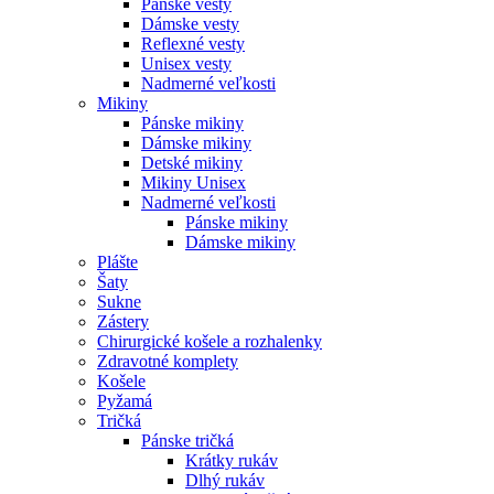
Pánske vesty
Dámske vesty
Reflexné vesty
Unisex vesty
Nadmerné veľkosti
Mikiny
Pánske mikiny
Dámske mikiny
Detské mikiny
Mikiny Unisex
Nadmerné veľkosti
Pánske mikiny
Dámske mikiny
Plášte
Šaty
Sukne
Zástery
Chirurgické košele a rozhalenky
Zdravotné komplety
Košele
Pyžamá
Tričká
Pánske tričká
Krátky rukáv
Dlhý rukáv