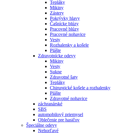
Tepláky
Mikiny
Zástery
Pokrývky hlavy
Čašnícke blúzy
Pracovné blúzy
Pracovné nohavice
Vesty
Rozhalenky a košele
Plášte
Zdravotnícke odevy
Mikiny
Vesty
Sukne
Zdravotné šaty
Tepláky
Chirurgické košele a rozhalenky
Plášte
Zdravotné nohavice
záchranárské
SBS
automobilový priemysel
Oblečenie pre hasičov
Špeciálne odevy
Nehorľavé