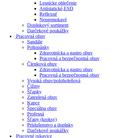
Lesnícke oblečenie
Antistatické,ESD
Reflexné
Nepremokavé
Doplnkový sortiment
Darčekové poukážky
Pracovná obuv
Sandále
Poltopánky
Zdravotnícka a gastro obuv
Pracovná a bezpečnostná obuv
Členková obuv
Zdravotnícka a gastro obuv
Pracovná a bezpečnostná obuv
Vysoká obuv/poloholeňová
Čižmy
Šľapky
Zateplená obuv
Kapce
Špeciálna obuv
Profesná
Šľapy (kroksy)
Príslušenstvo a doplnky
Darčekové poukážky
Pracovné rukavice