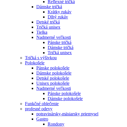
Reflexné tričká
Dámske tričká
Krátky rukáv
Dlhý rukáv
Detské tričká
Tričká unisex
Tielka
Nadmerné veľkosti
Pánske tričká
Dámske tričká
Tričká unisex
Tričká s výšivkou
Polokošele
Pánske polokošele
Dámske polokošele
Detské polokošele
Unisex polokošele
Nadmerné veľkosti
Pánske polokošele
Dámske polokošele
Funkčné oblečenie
profesné odevy
potravinársky-mäsiarsky priemysel
Gastro
Rondony