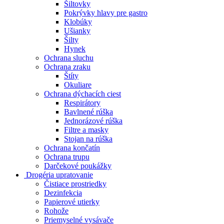
Šiltovky
Pokrývky hlavy pre gastro
Klobúky
Ušianky
Šilty
Hynek
Ochrana sluchu
Ochrana zraku
Štíty
Okuliare
Ochrana dýchacích ciest
Respirátory
Bavlnené rúška
Jednorázové rúška
Filtre a masky
Stojan na rúška
Ochrana končatín
Ochrana trupu
Darčekové poukážky
Drogéria upratovanie
Čistiace prostriedky
Dezinfekcia
Papierové utierky
Rohože
Priemyselné vysávače