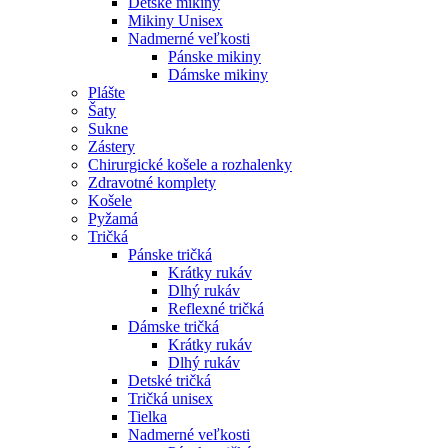
Detské mikiny
Mikiny Unisex
Nadmerné veľkosti
Pánske mikiny
Dámske mikiny
Plášte
Šaty
Sukne
Zástery
Chirurgické košele a rozhalenky
Zdravotné komplety
Košele
Pyžamá
Tričká
Pánske tričká
Krátky rukáv
Dlhý rukáv
Reflexné tričká
Dámske tričká
Krátky rukáv
Dlhý rukáv
Detské tričká
Tričká unisex
Tielka
Nadmerné veľkosti