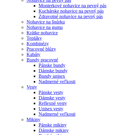
Nohavice na pevný pás
Monterkové nohavice na pevný pás
Kuchárske nohavice na pevný pás
Zdravotné nohavice na pevný pás
Nohavice na šnúrku
Nohavice na gumu
Krátke nohavice
Tepláky
Kombinézy
Pracovné blúzy
Kabáty
Bundy pracovné
Pánske bundy
Dámske bundy
Bundy unisex
Nadmerné veľkosti
Vesty
Pánske vesty
Dámske vesty
Reflexné vesty
Unisex vesty
Nadmerné veľkosti
Mikiny
Pánske mikiny
Dámske mikiny