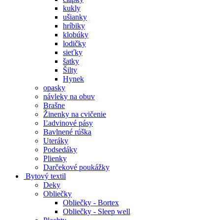
kukly
ušianky
hríbiky
klobúky
lodičky
sieťky
šatky
Šilty
Hynek
opasky
návleky na obuv
Brašne
Žinenky na cvičenie
Ľadvinové pásy
Bavlnené rúška
Uteráky
Podsedáky
Plienky
Darčekové poukážky
Bytový textil
Deky
Obliečky
Obliečky - Bortex
Obliečky - Sleep well