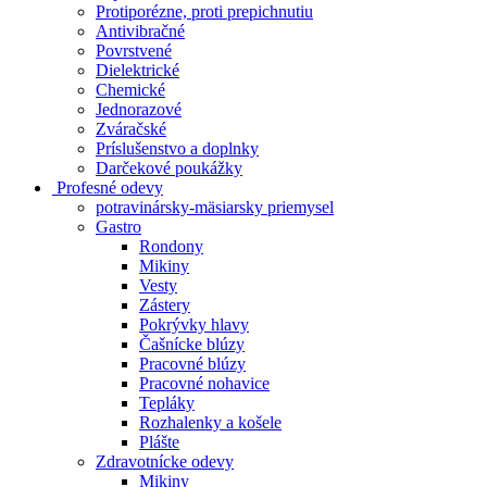
Protiporézne, proti prepichnutiu
Antivibračné
Povrstvené
Dielektrické
Chemické
Jednorazové
Zváračské
Príslušenstvo a doplnky
Darčekové poukážky
Profesné odevy
potravinársky-mäsiarsky priemysel
Gastro
Rondony
Mikiny
Vesty
Zástery
Pokrývky hlavy
Čašnícke blúzy
Pracovné blúzy
Pracovné nohavice
Tepláky
Rozhalenky a košele
Plášte
Zdravotnícke odevy
Mikiny