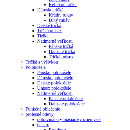
Reflexné tričká
Dámske tričká
Krátky rukáv
Dlhý rukáv
Detské tričká
Tričká unisex
Tielka
Nadmerné veľkosti
Pánske tričká
Dámske tričká
Tričká unisex
Tričká s výšivkou
Polokošele
Pánske polokošele
Dámske polokošele
Detské polokošele
Unisex polokošele
Nadmerné veľkosti
Pánske polokošele
Dámske polokošele
Funkčné oblečenie
profesné odevy
potravinársky-mäsiarsky priemysel
Gastro
Rondony