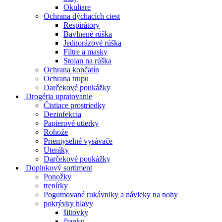
Okuliare
Ochrana dýchacích ciest
Respirátory
Bavlnené rúška
Jednorázové rúška
Filtre a masky
Stojan na rúška
Ochrana končatín
Ochrana trupu
Darčekové poukážky
Drogéria upratovanie
Čistiace prostriedky
Dezinfekcia
Papierové utierky
Rohože
Priemyselné vysávače
Uteráky
Darčekové poukážky
Doplnkový sortiment
Ponožky
trenírky
Pogumované rukávniky a návleky na nohy
pokrývky hlavy
šiltovky
čiapky