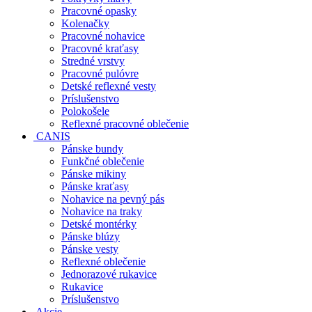
Pracovné opasky
Kolenačky
Pracovné nohavice
Pracovné kraťasy
Stredné vrstvy
Pracovné pulóvre
Detské reflexné vesty
Príslušenstvo
Polokošele
Reflexné pracovné oblečenie
CANIS
Pánske bundy
Funkčné oblečenie
Pánske mikiny
Pánske kraťasy
Nohavice na pevný pás
Nohavice na traky
Detské montérky
Pánske blúzy
Pánske vesty
Reflexné oblečenie
Jednorazové rukavice
Rukavice
Príslušenstvo
Akcie