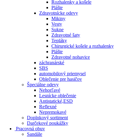
Rozhalenky a košele
Plášte
Zdravotnícke odevy
Mikiny
Vesty
Sukne
Zdravotné šaty
Tepláky
Chirurgické košele a rozhalenky
Plášte
Zdravotné nohavice
záchranárské
SBS
automobilový priemysel
Oblečenie pre hasičov
Špeciálne odevy
Nehorľavé
Lesnícke oblečenie
Antistatické,ESD
Reflexné
Nepremokavé
Doplnkový sortiment
Darčekové poukážky
Pracovná obuv
Sandále