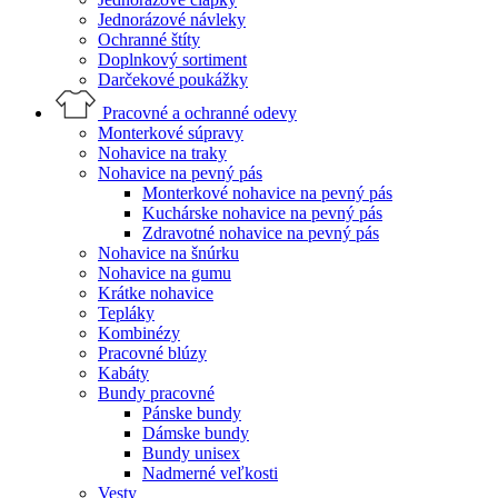
Jednorázové návleky
Ochranné štíty
Doplnkový sortiment
Darčekové poukážky
Pracovné a ochranné odevy
Monterkové súpravy
Nohavice na traky
Nohavice na pevný pás
Monterkové nohavice na pevný pás
Kuchárske nohavice na pevný pás
Zdravotné nohavice na pevný pás
Nohavice na šnúrku
Nohavice na gumu
Krátke nohavice
Tepláky
Kombinézy
Pracovné blúzy
Kabáty
Bundy pracovné
Pánske bundy
Dámske bundy
Bundy unisex
Nadmerné veľkosti
Vesty