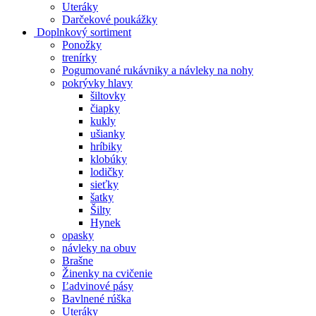
Uteráky
Darčekové poukážky
Doplnkový sortiment
Ponožky
trenírky
Pogumované rukávniky a návleky na nohy
pokrývky hlavy
šiltovky
čiapky
kukly
ušianky
hríbiky
klobúky
lodičky
sieťky
šatky
Šilty
Hynek
opasky
návleky na obuv
Brašne
Žinenky na cvičenie
Ľadvinové pásy
Bavlnené rúška
Uteráky