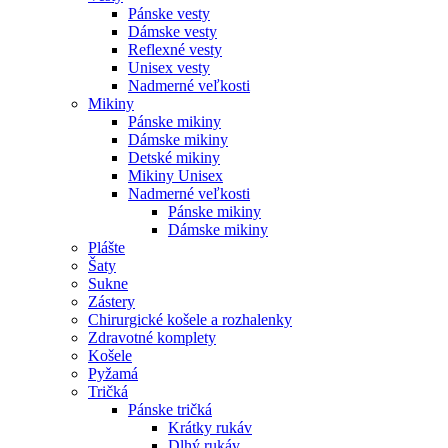
Pánske vesty
Dámske vesty
Reflexné vesty
Unisex vesty
Nadmerné veľkosti
Mikiny
Pánske mikiny
Dámske mikiny
Detské mikiny
Mikiny Unisex
Nadmerné veľkosti
Pánske mikiny
Dámske mikiny
Plášte
Šaty
Sukne
Zástery
Chirurgické košele a rozhalenky
Zdravotné komplety
Košele
Pyžamá
Tričká
Pánske tričká
Krátky rukáv
Dlhý rukáv