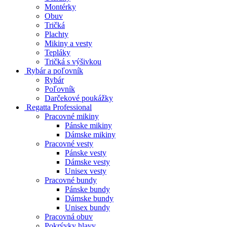
Montérky
Obuv
Tričká
Plachty
Mikiny a vesty
Tepláky
Tričká s výšivkou
Rybár a poľovník
Rybár
Poľovník
Darčekové poukážky
Regatta Professional
Pracovné mikiny
Pánske mikiny
Dámske mikiny
Pracovné vesty
Pánske vesty
Dámske vesty
Unisex vesty
Pracovné bundy
Pánske bundy
Dámske bundy
Unisex bundy
Pracovná obuv
Pokrývky hlavy