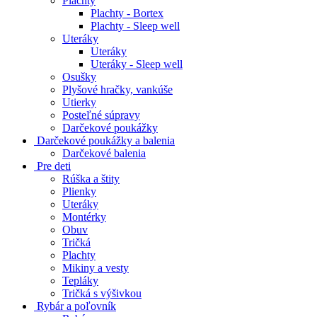
Plachty
Plachty - Bortex
Plachty - Sleep well
Uteráky
Uteráky
Uteráky - Sleep well
Osušky
Plyšové hračky, vankúše
Utierky
Posteľné súpravy
Darčekové poukážky
Darčekové poukážky a balenia
Darčekové balenia
Pre deti
Rúška a štity
Plienky
Uteráky
Montérky
Obuv
Tričká
Plachty
Mikiny a vesty
Tepláky
Tričká s výšivkou
Rybár a poľovník