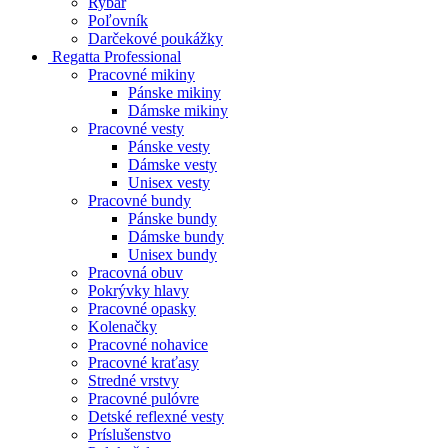
Rybár
Poľovník
Darčekové poukážky
Regatta Professional
Pracovné mikiny
Pánske mikiny
Dámske mikiny
Pracovné vesty
Pánske vesty
Dámske vesty
Unisex vesty
Pracovné bundy
Pánske bundy
Dámske bundy
Unisex bundy
Pracovná obuv
Pokrývky hlavy
Pracovné opasky
Kolenačky
Pracovné nohavice
Pracovné kraťasy
Stredné vrstvy
Pracovné pulóvre
Detské reflexné vesty
Príslušenstvo