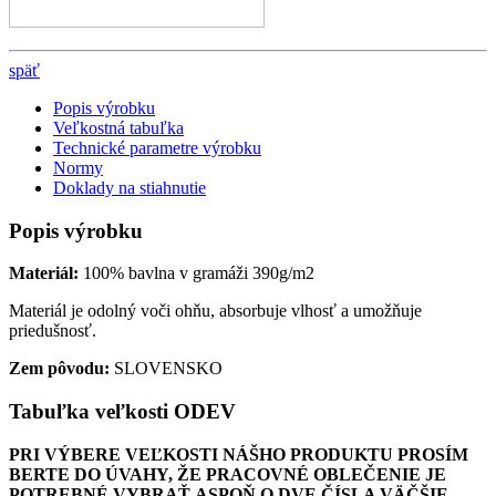
späť
Popis výrobku
Veľkostná tabuľka
Technické parametre výrobku
Normy
Doklady na stiahnutie
Popis výrobku
Materiál:
100% bavlna v gramáži 390g/m2
Materiál je odolný voči ohňu, absorbuje vlhosť a umožňuje
priedušnosť.
Zem pôvodu:
SLOVENSKO
Tabuľka veľkosti ODEV
PRI VÝBERE VEĽKOSTI NÁŠHO PRODUKTU PROSÍM
BERTE DO ÚVAHY, ŽE PRACOVNÉ OBLEČENIE JE
POTREBNÉ VYBRAŤ ASPOŇ O DVE ČÍSLA VÄČŠIE