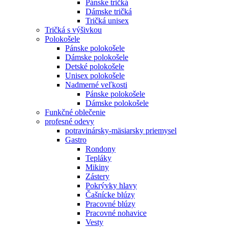
Pánske tričká
Dámske tričká
Tričká unisex
Tričká s výšivkou
Polokošele
Pánske polokošele
Dámske polokošele
Detské polokošele
Unisex polokošele
Nadmerné veľkosti
Pánske polokošele
Dámske polokošele
Funkčné oblečenie
profesné odevy
potravinársky-mäsiarsky priemysel
Gastro
Rondony
Tepláky
Mikiny
Zástery
Pokrývky hlavy
Čašnícke blúzy
Pracovné blúzy
Pracovné nohavice
Vesty