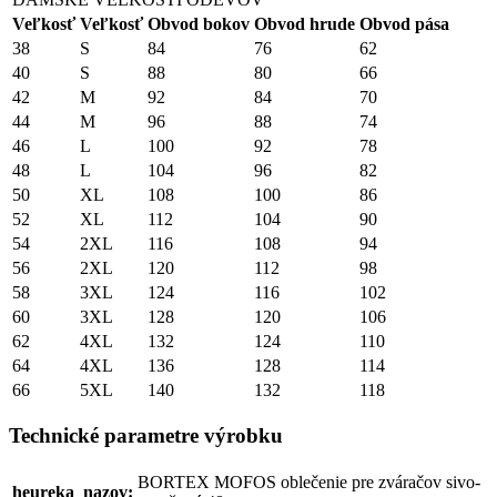
Veľkosť
Veľkosť
Obvod bokov
Obvod hrude
Obvod pása
38
S
84
76
62
40
S
88
80
66
42
M
92
84
70
44
M
96
88
74
46
L
100
92
78
48
L
104
96
82
50
XL
108
100
86
52
XL
112
104
90
54
2XL
116
108
94
56
2XL
120
112
98
58
3XL
124
116
102
60
3XL
128
120
106
62
4XL
132
124
110
64
4XL
136
128
114
66
5XL
140
132
118
Technické parametre výrobku
BORTEX MOFOS oblečenie pre zváračov sivo-
heureka_nazov: