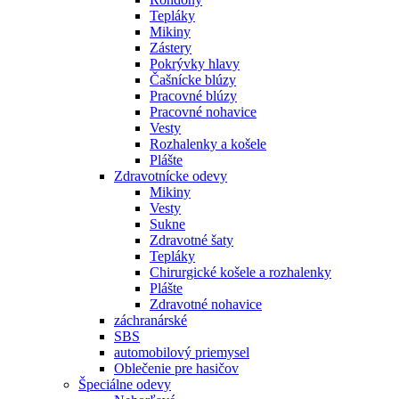
Tepláky
Mikiny
Zástery
Pokrývky hlavy
Čašnícke blúzy
Pracovné blúzy
Pracovné nohavice
Vesty
Rozhalenky a košele
Plášte
Zdravotnícke odevy
Mikiny
Vesty
Sukne
Zdravotné šaty
Tepláky
Chirurgické košele a rozhalenky
Plášte
Zdravotné nohavice
záchranárské
SBS
automobilový priemysel
Oblečenie pre hasičov
Špeciálne odevy