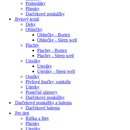
Podsedáky
Plienky
Darčekové poukážky
Bytový textil
Deky
Obliečky
Obliečky - Bortex
Obliečky - Sleep well
Plachty
Plachty - Bortex
Plachty - Sleep well
Uteráky
Uteráky
Uteráky - Sleep well
Osušky
Plyšové hračky, vankúše
Utierky
Posteľné súpravy
Darčekové poukážky
Darčekové poukážky a balenia
Darčekové balenia
Pre deti
Rúška a štity
Plienky
Uteráky