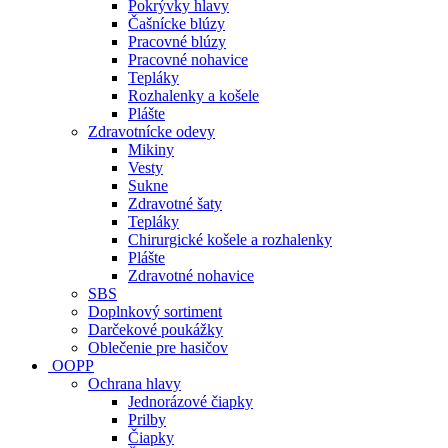
Pokrývky hlavy
Čašnícke blúzy
Pracovné blúzy
Pracovné nohavice
Tepláky
Rozhalenky a košele
Plášte
Zdravotnícke odevy
Mikiny
Vesty
Sukne
Zdravotné šaty
Tepláky
Chirurgické košele a rozhalenky
Plášte
Zdravotné nohavice
SBS
Doplnkový sortiment
Darčekové poukážky
Oblečenie pre hasičov
OOPP
Ochrana hlavy
Jednorázové čiapky
Prilby
Čiapky