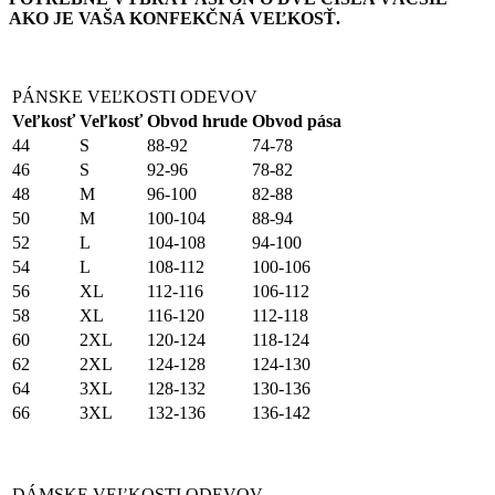
AKO JE VAŠA KONFEKČNÁ VEĽKOSŤ.
PÁNSKE VEĽKOSTI ODEVOV
Veľkosť
Veľkosť
Obvod hrude
Obvod pása
44
S
88-92
74-78
46
S
92-96
78-82
48
M
96-100
82-88
50
M
100-104
88-94
52
L
104-108
94-100
54
L
108-112
100-106
56
XL
112-116
106-112
58
XL
116-120
112-118
60
2XL
120-124
118-124
62
2XL
124-128
124-130
64
3XL
128-132
130-136
66
3XL
132-136
136-142
DÁMSKE VEĽKOSTI ODEVOV