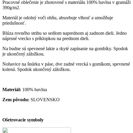
Pracovné oblečenie je zhotovené s materiálu 100% bavlna v gramáži
390g/m2.
Materiál je odolný voči ohňu, absorbuje vlhosť a umožňuje
priedušnosť.
Blúza rovného strihu so sedlom naprednom aj zadnom dieli. Jedno
náprsné vrecko s príklopkou na prednom dieli.
Na budne sú spevnené lakte a rkyté zapínanie na gombíky. Spodok
je ukončený záložkou.
Nohavice na šnúrku v páse, dve zadné vrecká s gomíkom, spevnené
kolená. Spodok ukončený záložkou.
Materiál:
100% bavlna
Zem pôvodu:
SLOVENSKO
Ošetrovacie symboly