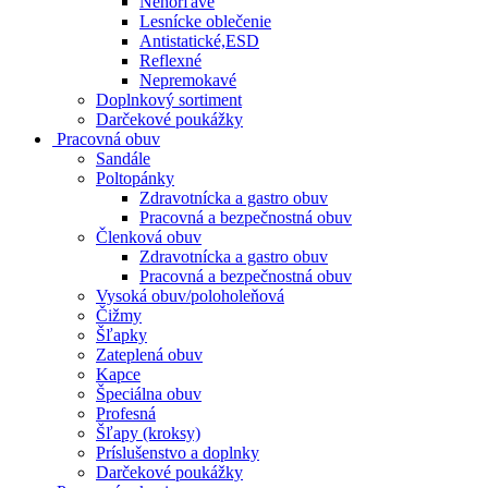
Nehorľavé
Lesnícke oblečenie
Antistatické,ESD
Reflexné
Nepremokavé
Doplnkový sortiment
Darčekové poukážky
Pracovná obuv
Sandále
Poltopánky
Zdravotnícka a gastro obuv
Pracovná a bezpečnostná obuv
Členková obuv
Zdravotnícka a gastro obuv
Pracovná a bezpečnostná obuv
Vysoká obuv/poloholeňová
Čižmy
Šľapky
Zateplená obuv
Kapce
Špeciálna obuv
Profesná
Šľapy (kroksy)
Príslušenstvo a doplnky
Darčekové poukážky