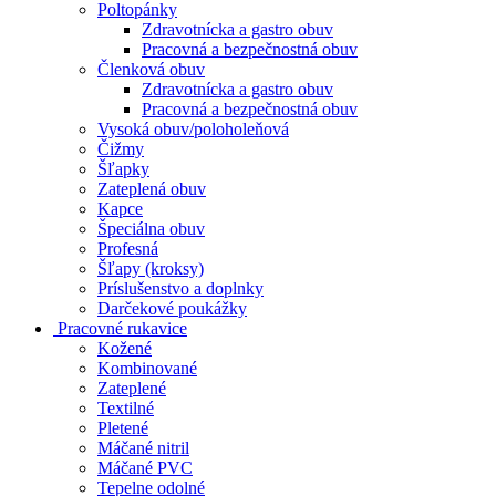
Poltopánky
Zdravotnícka a gastro obuv
Pracovná a bezpečnostná obuv
Členková obuv
Zdravotnícka a gastro obuv
Pracovná a bezpečnostná obuv
Vysoká obuv/poloholeňová
Čižmy
Šľapky
Zateplená obuv
Kapce
Špeciálna obuv
Profesná
Šľapy (kroksy)
Príslušenstvo a doplnky
Darčekové poukážky
Pracovné rukavice
Kožené
Kombinované
Zateplené
Textilné
Pletené
Máčané nitril
Máčané PVC
Tepelne odolné