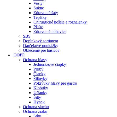
Vesty
Sukne
Zdravotné šaty
Tepláky
Chirurgické košele a rozhalenky
Plášte
Zdravotné nohavice
SBS
Doplnkový sortiment
Darčekové poukážky
Oblečenie pre hasičov
OOPP
Ochrana hlavy
Jednorázové čiapky
Prilby
Čiapky
Šiltovky
Pokrývky hlavy pre gastro
Klobúky
Ušianky
Šilty
Hynek
Ochrana sluchu
Ochrana zraku
Štíty