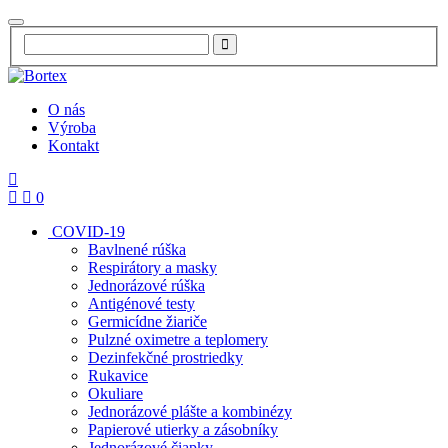
O nás
Výroba
Kontakt
0
COVID-19
Bavlnené rúška
Respirátory a masky
Jednorázové rúška
Antigénové testy
Germicídne žiariče
Pulzné oximetre a teplomery
Dezinfekčné prostriedky
Rukavice
Okuliare
Jednorázové plášte a kombinézy
Papierové utierky a zásobníky
Jednorázové čiapky