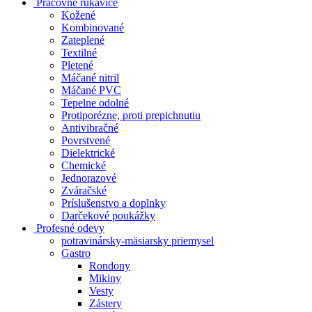
Pracovné rukavice
Kožené
Kombinované
Zateplené
Textilné
Pletené
Máčané nitril
Máčané PVC
Tepelne odolné
Protiporézne, proti prepichnutiu
Antivibračné
Povrstvené
Dielektrické
Chemické
Jednorazové
Zváračské
Príslušenstvo a doplnky
Darčekové poukážky
Profesné odevy
potravinársky-mäsiarsky priemysel
Gastro
Rondony
Mikiny
Vesty
Zástery