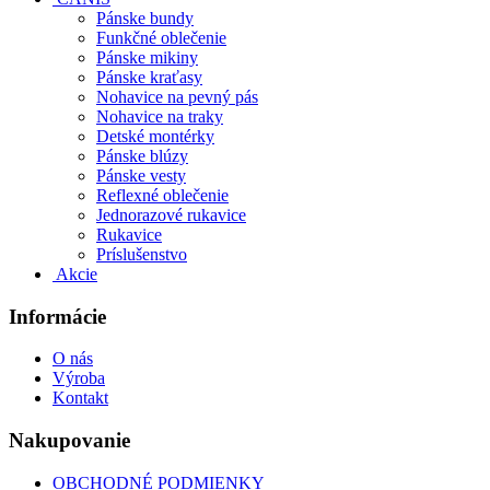
Pánske bundy
Funkčné oblečenie
Pánske mikiny
Pánske kraťasy
Nohavice na pevný pás
Nohavice na traky
Detské montérky
Pánske blúzy
Pánske vesty
Reflexné oblečenie
Jednorazové rukavice
Rukavice
Príslušenstvo
Akcie
Informácie
O nás
Výroba
Kontakt
Nakupovanie
OBCHODNÉ PODMIENKY