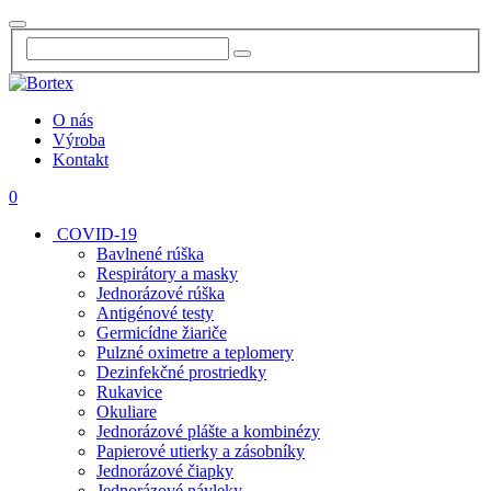
O nás
Výroba
Kontakt
0
COVID-19
Bavlnené rúška
Respirátory a masky
Jednorázové rúška
Antigénové testy
Germicídne žiariče
Pulzné oximetre a teplomery
Dezinfekčné prostriedky
Rukavice
Okuliare
Jednorázové plášte a kombinézy
Papierové utierky a zásobníky
Jednorázové čiapky
Jednorázové návleky