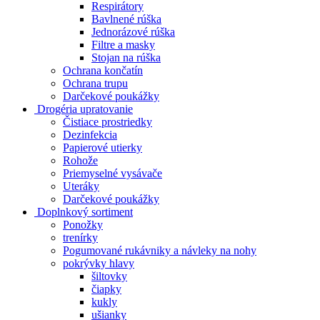
Respirátory
Bavlnené rúška
Jednorázové rúška
Filtre a masky
Stojan na rúška
Ochrana končatín
Ochrana trupu
Darčekové poukážky
Drogéria upratovanie
Čistiace prostriedky
Dezinfekcia
Papierové utierky
Rohože
Priemyselné vysávače
Uteráky
Darčekové poukážky
Doplnkový sortiment
Ponožky
trenírky
Pogumované rukávniky a návleky na nohy
pokrývky hlavy
šiltovky
čiapky
kukly
ušianky