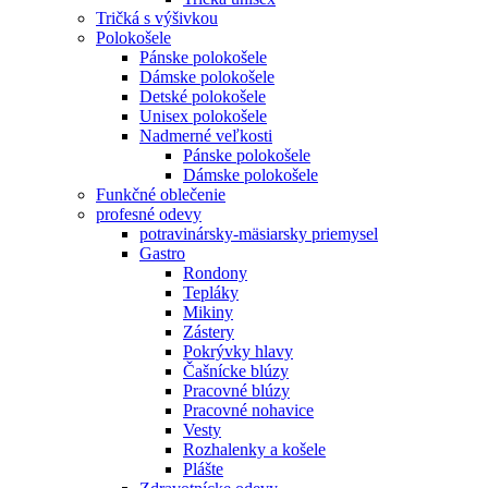
Tričká s výšivkou
Polokošele
Pánske polokošele
Dámske polokošele
Detské polokošele
Unisex polokošele
Nadmerné veľkosti
Pánske polokošele
Dámske polokošele
Funkčné oblečenie
profesné odevy
potravinársky-mäsiarsky priemysel
Gastro
Rondony
Tepláky
Mikiny
Zástery
Pokrývky hlavy
Čašnícke blúzy
Pracovné blúzy
Pracovné nohavice
Vesty
Rozhalenky a košele
Plášte