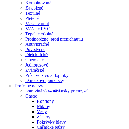
Kombinované
Zateplené
Textilné
Pletené
Máčané nitril
Máčané PVC
Tepelne odolné
Protiporézne, proti prepichnutiu
Antivibračné
Povrstvené
Dielektrické
Chemické
Jednorazové
Zváračské
Príslušenstvo a doplnky
Darčekové poukážky
Profesné odevy
potravinársky-mäsiarsky priemysel
Gastro
Rondony
Mikiny
Vesty
Zástery
Pokrývky hlavy
Čašnícke blúzy