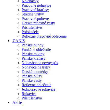
Kolenačky
Pracovné nohavice
Pracovné kraťasy
Stredné vrstvy
Pracovné pulóvre
Detské reflexné vesty
Príslušenstvo
Polokošele
Reflexné pracovné oblečenie
CANIS
Pánske bundy
Funkčné oblečenie
Pánske mikiny
Pánske kraťasy
Nohavice na pevný pás
Nohavice na traky
Detské montérky
Pánske blúzy
Pánske vesty
Reflexné oblečenie
Jednorazové rukavice
Rukavice
Príslušenstvo
Akcie