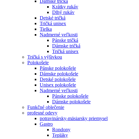
Dámske tričká
Krátky rukáv
Dlhý rukáv
Detské tričká
Tričká unisex
Tielka
Nadmerné veľkosti
Pánske tričká
Dámske tričká
Tričká unisex
Tričká s výšivkou
Polokošele
Pánske polokošele
Dámske polokošele
Detské polokošele
Unisex polokošele
Nadmerné veľkosti
Pánske polokošele
Dámske polokošele
Funkčné oblečenie
profesné odevy
potravinársky-mäsiarsky priemysel
Gastro
Rondony
Tepláky