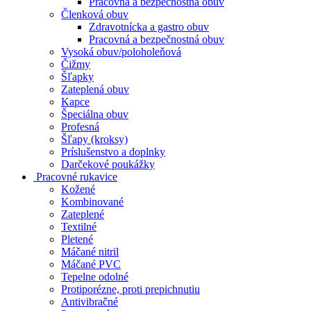
Pracovná a bezpečnostná obuv
Členková obuv
Zdravotnícka a gastro obuv
Pracovná a bezpečnostná obuv
Vysoká obuv/poloholeňová
Čižmy
Šľapky
Zateplená obuv
Kapce
Špeciálna obuv
Profesná
Šľapy (kroksy)
Príslušenstvo a doplnky
Darčekové poukážky
Pracovné rukavice
Kožené
Kombinované
Zateplené
Textilné
Pletené
Máčané nitril
Máčané PVC
Tepelne odolné
Protiporézne, proti prepichnutiu
Antivibračné