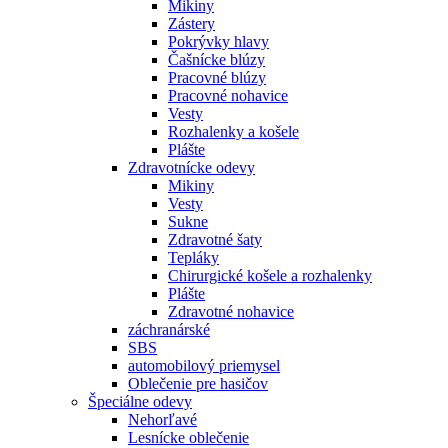
Mikiny
Zástery
Pokrývky hlavy
Čašnícke blúzy
Pracovné blúzy
Pracovné nohavice
Vesty
Rozhalenky a košele
Plášte
Zdravotnícke odevy
Mikiny
Vesty
Sukne
Zdravotné šaty
Tepláky
Chirurgické košele a rozhalenky
Plášte
Zdravotné nohavice
záchranárské
SBS
automobilový priemysel
Oblečenie pre hasičov
Špeciálne odevy
Nehorľavé
Lesnícke oblečenie