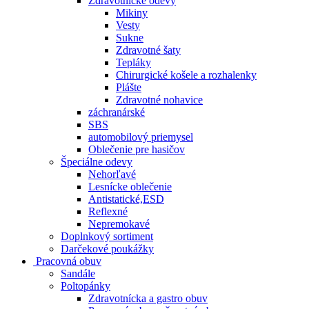
Zdravotnícke odevy
Mikiny
Vesty
Sukne
Zdravotné šaty
Tepláky
Chirurgické košele a rozhalenky
Plášte
Zdravotné nohavice
záchranárské
SBS
automobilový priemysel
Oblečenie pre hasičov
Špeciálne odevy
Nehorľavé
Lesnícke oblečenie
Antistatické,ESD
Reflexné
Nepremokavé
Doplnkový sortiment
Darčekové poukážky
Pracovná obuv
Sandále
Poltopánky
Zdravotnícka a gastro obuv