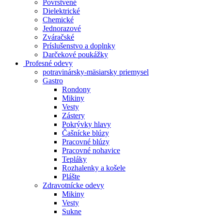
Povrstvené
Dielektrické
Chemické
Jednorazové
Zváračské
Príslušenstvo a doplnky
Darčekové poukážky
Profesné odevy
potravinársky-mäsiarsky priemysel
Gastro
Rondony
Mikiny
Vesty
Zástery
Pokrývky hlavy
Čašnícke blúzy
Pracovné blúzy
Pracovné nohavice
Tepláky
Rozhalenky a košele
Plášte
Zdravotnícke odevy
Mikiny
Vesty
Sukne