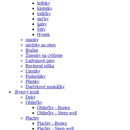
hríbiky
klobúky
lodičky
sieťky
šatky
Šilty
Hynek
opasky
návleky na obuv
Brašne
Žinenky na cvičenie
Ľadvinové pásy
Bavlnené rúška
Uteráky
Podsedáky
Plienky
Darčekové poukážky
Bytový textil
Deky
Obliečky
Obliečky - Bortex
Obliečky - Sleep well
Plachty
Plachty - Bortex
Plachty - Sleep well