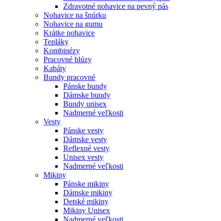
Zdravotné nohavice na pevný pás
Nohavice na šnúrku
Nohavice na gumu
Krátke nohavice
Tepláky
Kombinézy
Pracovné blúzy
Kabáty
Bundy pracovné
Pánske bundy
Dámske bundy
Bundy unisex
Nadmerné veľkosti
Vesty
Pánske vesty
Dámske vesty
Reflexné vesty
Unisex vesty
Nadmerné veľkosti
Mikiny
Pánske mikiny
Dámske mikiny
Detské mikiny
Mikiny Unisex
Nadmerné veľkosti