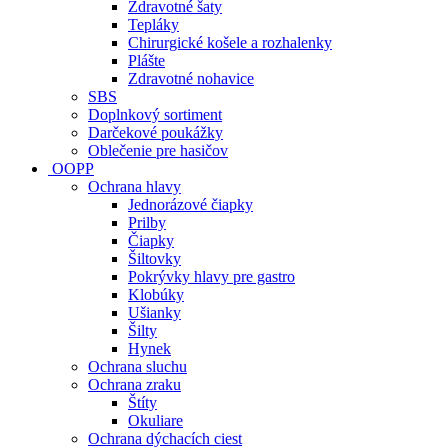
Zdravotné šaty
Tepláky
Chirurgické košele a rozhalenky
Plášte
Zdravotné nohavice
SBS
Doplnkový sortiment
Darčekové poukážky
Oblečenie pre hasičov
OOPP
Ochrana hlavy
Jednorázové čiapky
Prilby
Čiapky
Šiltovky
Pokrývky hlavy pre gastro
Klobúky
Ušianky
Šilty
Hynek
Ochrana sluchu
Ochrana zraku
Štíty
Okuliare
Ochrana dýchacích ciest