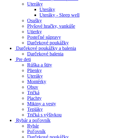
Uteráky
Uteráky
Uteráky - Sleep well
Osušky
Plyšové hračky, vankúše
Utierky
Posteľné súpravy
Darčekové poukážky
Darčekové poukážky a balenia
Darčekové balenia
Pre deti
Rúška a štity
Plienky
Uteráky
Montérky
Obuv
Tričká
Plachty
Mikiny a vesty
Tepláky
Tričká s výšivkou
Rybár a poľovník
Rybár
Poľovník
Darčekové poukážky