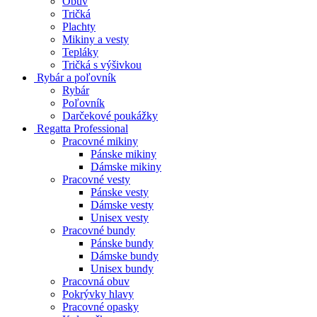
Obuv
Tričká
Plachty
Mikiny a vesty
Tepláky
Tričká s výšivkou
Rybár a poľovník
Rybár
Poľovník
Darčekové poukážky
Regatta Professional
Pracovné mikiny
Pánske mikiny
Dámske mikiny
Pracovné vesty
Pánske vesty
Dámske vesty
Unisex vesty
Pracovné bundy
Pánske bundy
Dámske bundy
Unisex bundy
Pracovná obuv
Pokrývky hlavy
Pracovné opasky