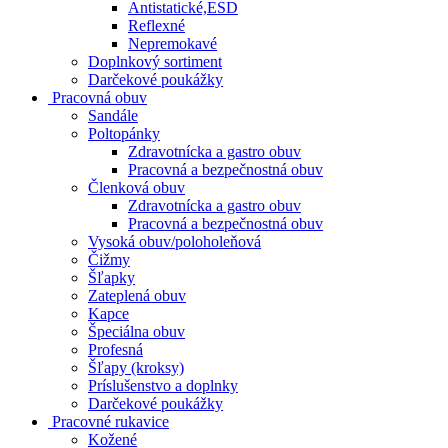
Antistatické,ESD
Reflexné
Nepremokavé
Doplnkový sortiment
Darčekové poukážky
Pracovná obuv
Sandále
Poltopánky
Zdravotnícka a gastro obuv
Pracovná a bezpečnostná obuv
Členková obuv
Zdravotnícka a gastro obuv
Pracovná a bezpečnostná obuv
Vysoká obuv/poloholeňová
Čižmy
Šľapky
Zateplená obuv
Kapce
Špeciálna obuv
Profesná
Šľapy (kroksy)
Príslušenstvo a doplnky
Darčekové poukážky
Pracovné rukavice
Kožené