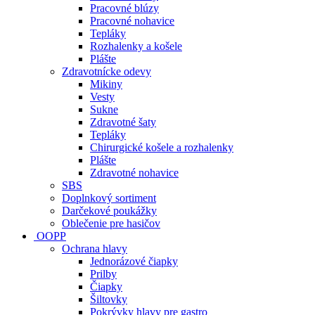
Pracovné blúzy
Pracovné nohavice
Tepláky
Rozhalenky a košele
Plášte
Zdravotnícke odevy
Mikiny
Vesty
Sukne
Zdravotné šaty
Tepláky
Chirurgické košele a rozhalenky
Plášte
Zdravotné nohavice
SBS
Doplnkový sortiment
Darčekové poukážky
Oblečenie pre hasičov
OOPP
Ochrana hlavy
Jednorázové čiapky
Prilby
Čiapky
Šiltovky
Pokrývky hlavy pre gastro