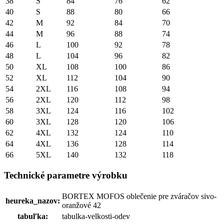
38
S
84
76
62
40
S
88
80
66
42
M
92
84
70
44
M
96
88
74
46
L
100
92
78
48
L
104
96
82
50
XL
108
100
86
52
XL
112
104
90
54
2XL
116
108
94
56
2XL
120
112
98
58
3XL
124
116
102
60
3XL
128
120
106
62
4XL
132
124
110
64
4XL
136
128
114
66
5XL
140
132
118
Technické parametre výrobku
BORTEX MOFOS oblečenie pre zváračov sivo-
heureka_nazov:
oranžové 42
tabuľka:
tabulka-velkosti-odev