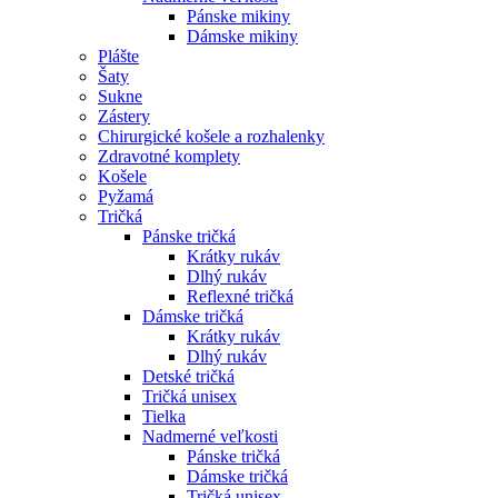
Pánske mikiny
Dámske mikiny
Plášte
Šaty
Sukne
Zástery
Chirurgické košele a rozhalenky
Zdravotné komplety
Košele
Pyžamá
Tričká
Pánske tričká
Krátky rukáv
Dlhý rukáv
Reflexné tričká
Dámske tričká
Krátky rukáv
Dlhý rukáv
Detské tričká
Tričká unisex
Tielka
Nadmerné veľkosti
Pánske tričká
Dámske tričká
Tričká unisex