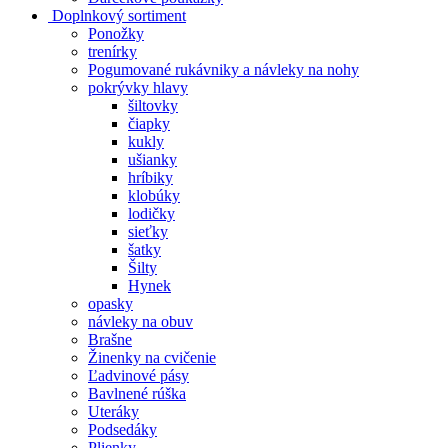
Doplnkový sortiment
Ponožky
trenírky
Pogumované rukávniky a návleky na nohy
pokrývky hlavy
šiltovky
čiapky
kukly
ušianky
hríbiky
klobúky
lodičky
sieťky
šatky
Šilty
Hynek
opasky
návleky na obuv
Brašne
Žinenky na cvičenie
Ľadvinové pásy
Bavlnené rúška
Uteráky
Podsedáky
Plienky