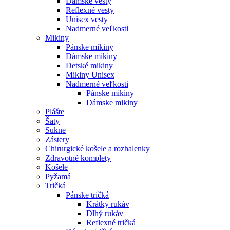
Dámske vesty
Reflexné vesty
Unisex vesty
Nadmerné veľkosti
Mikiny
Pánske mikiny
Dámske mikiny
Detské mikiny
Mikiny Unisex
Nadmerné veľkosti
Pánske mikiny
Dámske mikiny
Plášte
Šaty
Sukne
Zástery
Chirurgické košele a rozhalenky
Zdravotné komplety
Košele
Pyžamá
Tričká
Pánske tričká
Krátky rukáv
Dlhý rukáv
Reflexné tričká