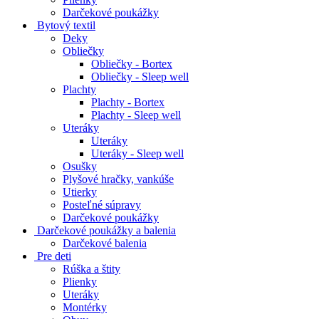
Darčekové poukážky
Bytový textil
Deky
Obliečky
Obliečky - Bortex
Obliečky - Sleep well
Plachty
Plachty - Bortex
Plachty - Sleep well
Uteráky
Uteráky
Uteráky - Sleep well
Osušky
Plyšové hračky, vankúše
Utierky
Posteľné súpravy
Darčekové poukážky
Darčekové poukážky a balenia
Darčekové balenia
Pre deti
Rúška a štity
Plienky
Uteráky
Montérky