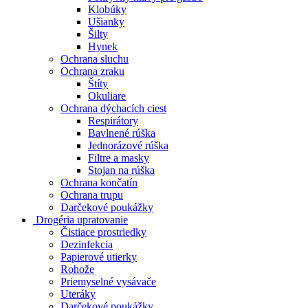
Klobúky
Ušianky
Šilty
Hynek
Ochrana sluchu
Ochrana zraku
Štíty
Okuliare
Ochrana dýchacích ciest
Respirátory
Bavlnené rúška
Jednorázové rúška
Filtre a masky
Stojan na rúška
Ochrana končatín
Ochrana trupu
Darčekové poukážky
Drogéria upratovanie
Čistiace prostriedky
Dezinfekcia
Papierové utierky
Rohože
Priemyselné vysávače
Uteráky
Darčekové poukážky