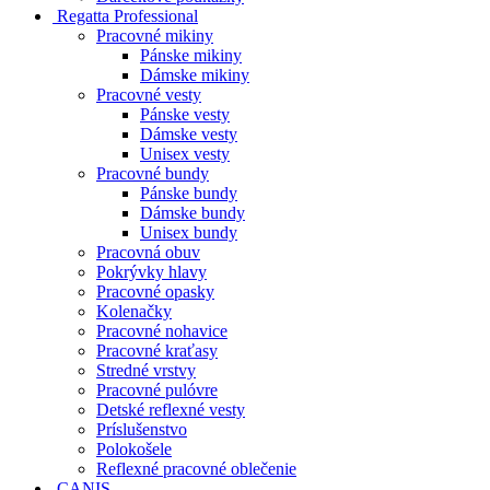
Regatta Professional
Pracovné mikiny
Pánske mikiny
Dámske mikiny
Pracovné vesty
Pánske vesty
Dámske vesty
Unisex vesty
Pracovné bundy
Pánske bundy
Dámske bundy
Unisex bundy
Pracovná obuv
Pokrývky hlavy
Pracovné opasky
Kolenačky
Pracovné nohavice
Pracovné kraťasy
Stredné vrstvy
Pracovné pulóvre
Detské reflexné vesty
Príslušenstvo
Polokošele
Reflexné pracovné oblečenie
CANIS