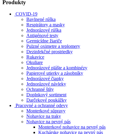
Produkty
COVID-19
Bavlnené rúška
Respirátory a masky
Jednorázové rúška
Antigénové testy
Germicídne žiariče
Pulzné oximetre a teplomery
Dezinfekčné prostriedky
Rukavice
Okuliare
Jednorázové plášte a kombinézy
Papierové utierky a zásobníky
Jednorázové čiapky
Jednorázové návleky
Ochranné štíty
Doplnkový sortiment
Darčekové poukážky
Pracovné a ochranné odevy
Monterkové súpravy
Nohavice na traky
Nohavice na pevný pás
Monterkové nohavice na pevný pás
Kuchárske nohavice na pevný pás