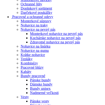
Ochranné štíty
Doplnkový sortiment
Darčekové poukážky
Pracovné a ochranné odevy
Monterkové súpravy
Nohavice na traky
Nohavice na pevný pás
Monterkové nohavice na pevný pás
Kuchárske nohavice na pevný pás
Zdravotné nohavice na pevný pás
Nohavice na šnúrku
Nohavice na gumu
Krátke nohavice
Tepláky
Kombinézy
Pracovné blúzy
Kabáty
Bundy pracovné
Pánske bundy
Dámske bundy
Bundy unisex
Nadmerné veľkosti
Vesty
Pánske vesty