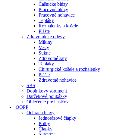
Čašnícke blúzy
Pracovné blúzy
Pracovné nohavice
Tepláky
Rozhalenky a košele
Plášte
Zdravotnícke odevy
Mikiny
Vesty
Sukne
Zdravotné šaty
Tepláky
Chirurgické košele a rozhalenky
Plášte
Zdravotné nohavice
SBS
Doplnkový sortiment
Darčekové poukážky
Oblečenie pre hasičov
OOPP
Ochrana hlavy
Jednorázové čiapky
Prilby
Čiapky
Šiltovky