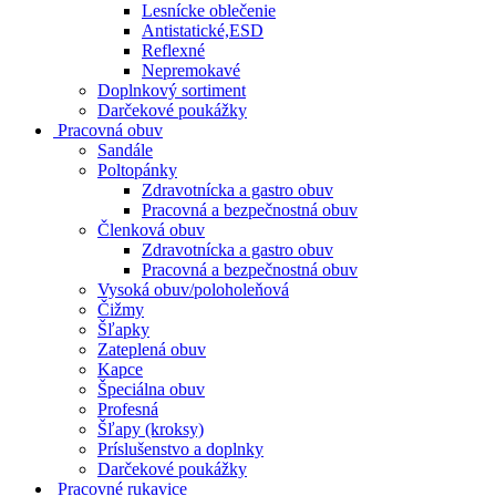
Lesnícke oblečenie
Antistatické,ESD
Reflexné
Nepremokavé
Doplnkový sortiment
Darčekové poukážky
Pracovná obuv
Sandále
Poltopánky
Zdravotnícka a gastro obuv
Pracovná a bezpečnostná obuv
Členková obuv
Zdravotnícka a gastro obuv
Pracovná a bezpečnostná obuv
Vysoká obuv/poloholeňová
Čižmy
Šľapky
Zateplená obuv
Kapce
Špeciálna obuv
Profesná
Šľapy (kroksy)
Príslušenstvo a doplnky
Darčekové poukážky
Pracovné rukavice