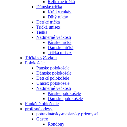
Reflexné tričká
Dámske tričká
Krátky rukáv
Dlhý rukáv
Detské tričká
Tričká unisex
Tielka
Nadmerné veľkosti
Pánske tričká
Dámske tričká
Tričká unisex
Tričká s výšivkou
Polokošele
Pánske polokošele
Dámske polokošele
Detské polokošele
Unisex polokošele
Nadmerné veľkosti
Pánske polokošele
Dámske polokošele
Funkčné oblečenie
profesné odevy
potravinársky-mäsiarsky priemysel
Gastro
Rondony