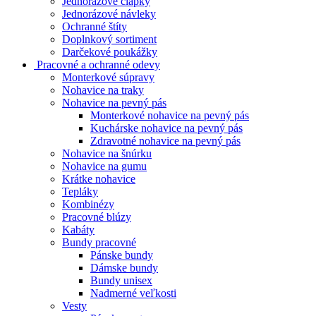
Jednorázové čiapky
Jednorázové návleky
Ochranné štíty
Doplnkový sortiment
Darčekové poukážky
Pracovné a ochranné odevy
Monterkové súpravy
Nohavice na traky
Nohavice na pevný pás
Monterkové nohavice na pevný pás
Kuchárske nohavice na pevný pás
Zdravotné nohavice na pevný pás
Nohavice na šnúrku
Nohavice na gumu
Krátke nohavice
Tepláky
Kombinézy
Pracovné blúzy
Kabáty
Bundy pracovné
Pánske bundy
Dámske bundy
Bundy unisex
Nadmerné veľkosti
Vesty