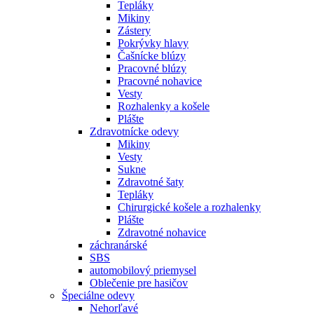
Tepláky
Mikiny
Zástery
Pokrývky hlavy
Čašnícke blúzy
Pracovné blúzy
Pracovné nohavice
Vesty
Rozhalenky a košele
Plášte
Zdravotnícke odevy
Mikiny
Vesty
Sukne
Zdravotné šaty
Tepláky
Chirurgické košele a rozhalenky
Plášte
Zdravotné nohavice
záchranárské
SBS
automobilový priemysel
Oblečenie pre hasičov
Špeciálne odevy
Nehorľavé