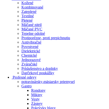
Kožené
Kombinované
Zateplené
Textilné
Pletené
Máčané nitril
Máčané PVC
Tepelne odolné
Protiporézne, proti prepichnutiu
Antivibračné
Povrstvené
Dielektrické
Chemické
Jednorazové
Zváračské
Príslušenstvo a doplnky
Darčekové poukážky
Profesné odevy
potravinársky-mäsiarsky priemysel
Gastro
Rondony
Mikiny
Vesty
Zástery
Pokrývky hlavy