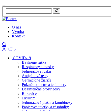
O nás
Výroba
Kontakt
0
COVID-19
Bavlnené rúška
Respirátory a masky
Jednorázové rúška
Antigénové testy
Germicídne žiariče
Pulzné oximetre a teplomery
Dezinfekčné prostriedky
Rukavice
Okuliare
Jednorázové plášte a kombinézy
Papierové utierky a zásobníky