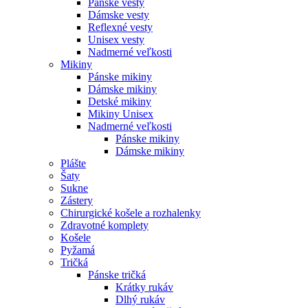
Pánske vesty
Dámske vesty
Reflexné vesty
Unisex vesty
Nadmerné veľkosti
Mikiny
Pánske mikiny
Dámske mikiny
Detské mikiny
Mikiny Unisex
Nadmerné veľkosti
Pánske mikiny
Dámske mikiny
Plášte
Šaty
Sukne
Zástery
Chirurgické košele a rozhalenky
Zdravotné komplety
Košele
Pyžamá
Tričká
Pánske tričká
Krátky rukáv
Dlhý rukáv