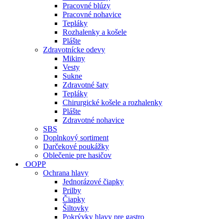
Pracovné blúzy
Pracovné nohavice
Tepláky
Rozhalenky a košele
Plášte
Zdravotnícke odevy
Mikiny
Vesty
Sukne
Zdravotné šaty
Tepláky
Chirurgické košele a rozhalenky
Plášte
Zdravotné nohavice
SBS
Doplnkový sortiment
Darčekové poukážky
Oblečenie pre hasičov
OOPP
Ochrana hlavy
Jednorázové čiapky
Prilby
Čiapky
Šiltovky
Pokrývky hlavy pre gastro