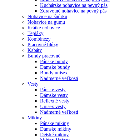
Kuchárske nohavice na pevný pás
Zdravotné nohavice na pevný pás
Nohavice na šnúrku
Nohavice na gumu
Krátke nohavice
Tepláky
Kombinézy
Pracovné blúzy
Kabáty
Bundy pracovné
Pánske bundy
Dámske bundy
Bundy unisex
Nadmerné veľkosti
Vesty
Pánske vesty
Dámske vesty
Reflexné vesty
Unisex vesty
Nadmerné veľkosti
Mikiny
Pánske mikiny
Dámske mikiny
Detské mikiny