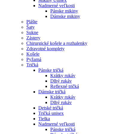
Mikiny Unisex
Nadmerné veľkosti
Pánske mikiny
Dámske mikiny
Plášte
Šaty
Sukne
Zástery
Chirurgické košele a rozhalenky
Zdravotné komplety
Košele
Pyžamá
Tričká
Pánske tričká
Krátky rukáv
Dlhý rukáv
Reflexné tričká
Dámske tričká
Krátky rukáv
Dlhý rukáv
Detské tričká
Tričká unisex
Tielka
Nadmerné veľkosti
Pánske tričká