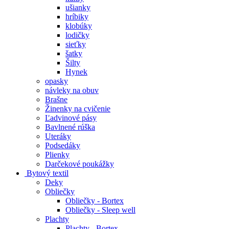
ušianky
hríbiky
klobúky
lodičky
sieťky
šatky
Šilty
Hynek
opasky
návleky na obuv
Brašne
Žinenky na cvičenie
Ľadvinové pásy
Bavlnené rúška
Uteráky
Podsedáky
Plienky
Darčekové poukážky
Bytový textil
Deky
Obliečky
Obliečky - Bortex
Obliečky - Sleep well
Plachty
Plachty - Bortex