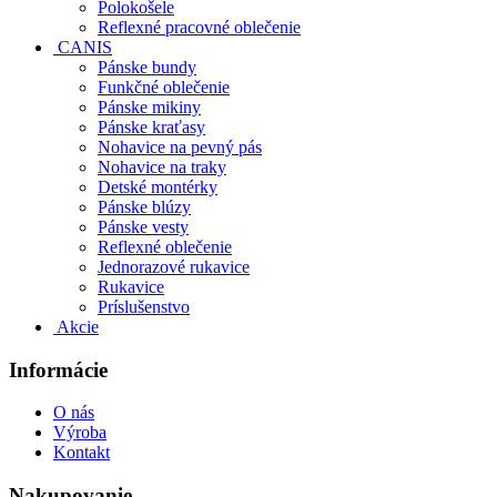
Polokošele
Reflexné pracovné oblečenie
CANIS
Pánske bundy
Funkčné oblečenie
Pánske mikiny
Pánske kraťasy
Nohavice na pevný pás
Nohavice na traky
Detské montérky
Pánske blúzy
Pánske vesty
Reflexné oblečenie
Jednorazové rukavice
Rukavice
Príslušenstvo
Akcie
Informácie
O nás
Výroba
Kontakt
Nakupovanie