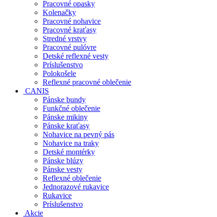
Pracovné opasky
Kolenačky
Pracovné nohavice
Pracovné kraťasy
Stredné vrstvy
Pracovné pulóvre
Detské reflexné vesty
Príslušenstvo
Polokošele
Reflexné pracovné oblečenie
CANIS
Pánske bundy
Funkčné oblečenie
Pánske mikiny
Pánske kraťasy
Nohavice na pevný pás
Nohavice na traky
Detské montérky
Pánske blúzy
Pánske vesty
Reflexné oblečenie
Jednorazové rukavice
Rukavice
Príslušenstvo
Akcie