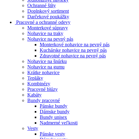
Ochranné štíty
Doplnkový sortiment
Darčekové poukážky
Pracovné a ochranné odevy
Monterkové súpravy
Nohavice na traky
Nohavice na pevný pás
Monterkové nohavice na pevný pás
Kuchárske nohavice na pevný pás
Zdravotné nohavice na pevný pás
Nohavice na šnúrku
Nohavice na gumu
Krátke nohavice
Tepláky
Kombinézy
Pracovné blúzy
Kabáty
Bundy pracovné
Pánske bundy
Dámske bundy
Bundy unisex
Nadmerné veľkosti
Vesty
Pánske vesty