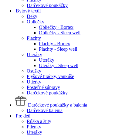
Darčekové poukážky
Bytový textil
Deky
Obliečky
Obliečky - Bortex
Obliečky - Sleep well
Plachty
Plachty - Bortex
Plachty - Sleep well
Uteráky
Uteráky
Uteráky - Sleep well
Osušky
Plyšové hračky, vankúše
Utierky
Posteľné súpravy
Darčekové poukážky
Darčekové poukážky a balenia
Darčekové balenia
Pre deti
Rúška a štity
Plienky
Uteráky