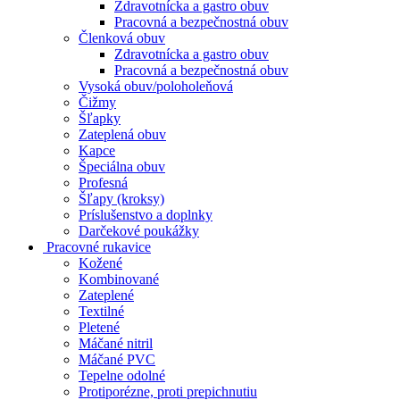
Zdravotnícka a gastro obuv
Pracovná a bezpečnostná obuv
Členková obuv
Zdravotnícka a gastro obuv
Pracovná a bezpečnostná obuv
Vysoká obuv/poloholeňová
Čižmy
Šľapky
Zateplená obuv
Kapce
Špeciálna obuv
Profesná
Šľapy (kroksy)
Príslušenstvo a doplnky
Darčekové poukážky
Pracovné rukavice
Kožené
Kombinované
Zateplené
Textilné
Pletené
Máčané nitril
Máčané PVC
Tepelne odolné
Protiporézne, proti prepichnutiu