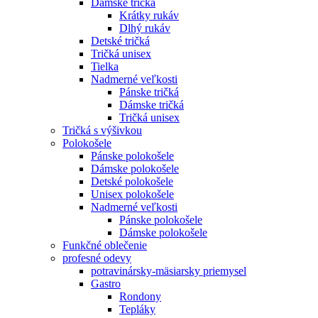
Dámske tričká
Krátky rukáv
Dlhý rukáv
Detské tričká
Tričká unisex
Tielka
Nadmerné veľkosti
Pánske tričká
Dámske tričká
Tričká unisex
Tričká s výšivkou
Polokošele
Pánske polokošele
Dámske polokošele
Detské polokošele
Unisex polokošele
Nadmerné veľkosti
Pánske polokošele
Dámske polokošele
Funkčné oblečenie
profesné odevy
potravinársky-mäsiarsky priemysel
Gastro
Rondony
Tepláky