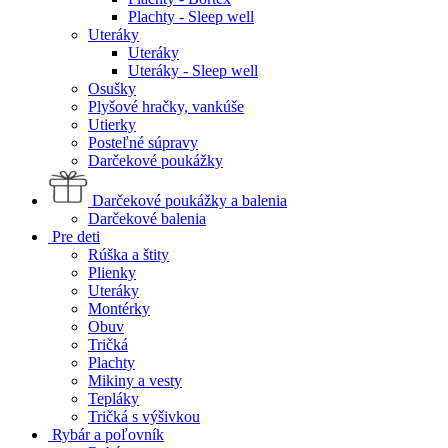
Plachty - Sleep well
Uteráky
Uteráky
Uteráky - Sleep well
Osušky
Plyšové hračky, vankúše
Utierky
Posteľné súpravy
Darčekové poukážky
Darčekové poukážky a balenia
Darčekové balenia
Pre deti
Rúška a štity
Plienky
Uteráky
Montérky
Obuv
Tričká
Plachty
Mikiny a vesty
Tepláky
Tričká s výšivkou
Rybár a poľovník