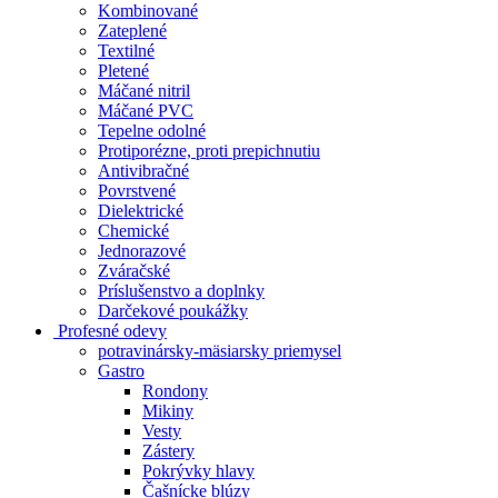
Kombinované
Zateplené
Textilné
Pletené
Máčané nitril
Máčané PVC
Tepelne odolné
Protiporézne, proti prepichnutiu
Antivibračné
Povrstvené
Dielektrické
Chemické
Jednorazové
Zváračské
Príslušenstvo a doplnky
Darčekové poukážky
Profesné odevy
potravinársky-mäsiarsky priemysel
Gastro
Rondony
Mikiny
Vesty
Zástery
Pokrývky hlavy
Čašnícke blúzy