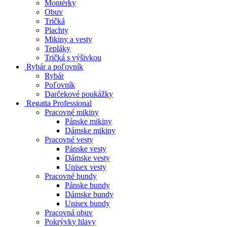
Montérky
Obuv
Tričká
Plachty
Mikiny a vesty
Tepláky
Tričká s výšivkou
Rybár a poľovník
Rybár
Poľovník
Darčekové poukážky
Regatta Professional
Pracovné mikiny
Pánske mikiny
Dámske mikiny
Pracovné vesty
Pánske vesty
Dámske vesty
Unisex vesty
Pracovné bundy
Pánske bundy
Dámske bundy
Unisex bundy
Pracovná obuv
Pokrývky hlavy