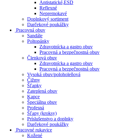
Antistatické,ESD
Reflexné
Nepremokavé
Doplnkový sortiment
Darčekové poukážky
Pracovná obuv
Sandále
Poltopánky
Zdravotnícka a gastro obuv
Pracovná a bezpečnostná obuv
Členková obuv
Zdravotnícka a gastro obuv
Pracovná a bezpečnostná obuv
Vysoká obuv/poloholeňová
Čižmy
Šľapky
Zateplená obuv
Kapce
Špeciálna obuv
Profesná
Šľapy (kroksy)
Príslušenstvo a doplnky
Darčekové poukážky
Pracovné rukavice
Kožené