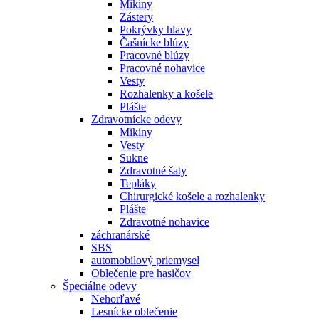
Mikiny
Zástery
Pokrývky hlavy
Čašnícke blúzy
Pracovné blúzy
Pracovné nohavice
Vesty
Rozhalenky a košele
Plášte
Zdravotnícke odevy
Mikiny
Vesty
Sukne
Zdravotné šaty
Tepláky
Chirurgické košele a rozhalenky
Plášte
Zdravotné nohavice
záchranárské
SBS
automobilový priemysel
Oblečenie pre hasičov
Špeciálne odevy
Nehorľavé
Lesnícke oblečenie