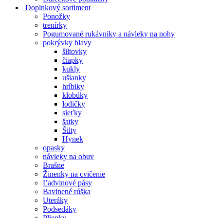
Doplnkový sortiment
Ponožky
trenírky
Pogumované rukávniky a návleky na nohy
pokrývky hlavy
šiltovky
čiapky
kukly
ušianky
hríbiky
klobúky
lodičky
sieťky
šatky
Šilty
Hynek
opasky
návleky na obuv
Brašne
Žinenky na cvičenie
Ľadvinové pásy
Bavlnené rúška
Uteráky
Podsedáky
Plienky