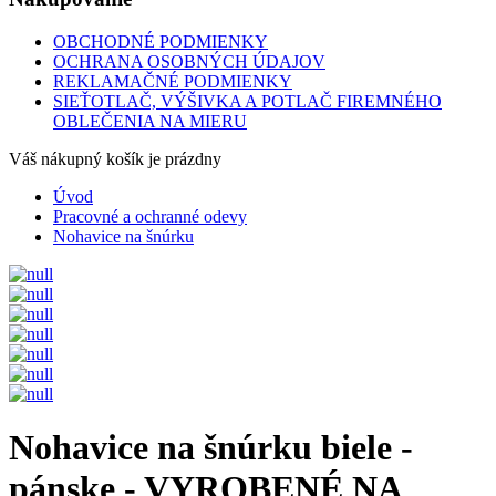
OBCHODNÉ PODMIENKY
OCHRANA OSOBNÝCH ÚDAJOV
REKLAMAČNÉ PODMIENKY
SIEŤOTLAČ, VÝŠIVKA A POTLAČ FIREMNÉHO
OBLEČENIA NA MIERU
Váš nákupný košík je prázdny
Úvod
Pracovné a ochranné odevy
Nohavice na šnúrku
Nohavice na šnúrku biele -
pánske - VYROBENÉ NA