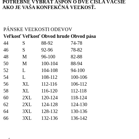
POTREBNÉ VYBRAŤ ASPOŇ O DVE ČÍSLA VÄČŠIE
AKO JE VAŠA KONFEKČNÁ VEĽKOSŤ.
PÁNSKE VEĽKOSTI ODEVOV
Veľkosť
Veľkosť
Obvod hrude
Obvod pása
44
S
88-92
74-78
46
S
92-96
78-82
48
M
96-100
82-88
50
M
100-104
88-94
52
L
104-108
94-100
54
L
108-112
100-106
56
XL
112-116
106-112
58
XL
116-120
112-118
60
2XL
120-124
118-124
62
2XL
124-128
124-130
64
3XL
128-132
130-136
66
3XL
132-136
136-142