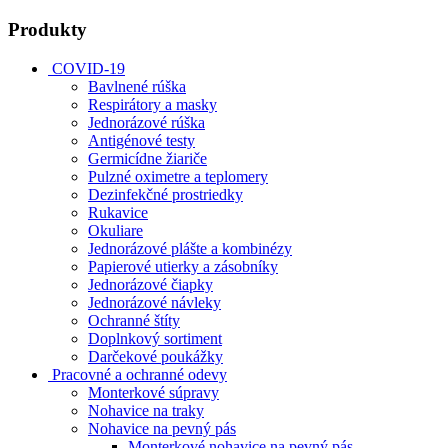
Produkty
COVID-19
Bavlnené rúška
Respirátory a masky
Jednorázové rúška
Antigénové testy
Germicídne žiariče
Pulzné oximetre a teplomery
Dezinfekčné prostriedky
Rukavice
Okuliare
Jednorázové plášte a kombinézy
Papierové utierky a zásobníky
Jednorázové čiapky
Jednorázové návleky
Ochranné štíty
Doplnkový sortiment
Darčekové poukážky
Pracovné a ochranné odevy
Monterkové súpravy
Nohavice na traky
Nohavice na pevný pás
Monterkové nohavice na pevný pás