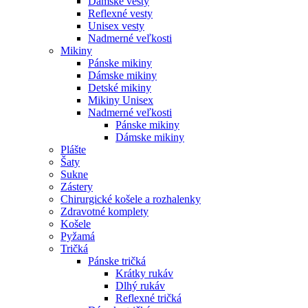
Dámske vesty
Reflexné vesty
Unisex vesty
Nadmerné veľkosti
Mikiny
Pánske mikiny
Dámske mikiny
Detské mikiny
Mikiny Unisex
Nadmerné veľkosti
Pánske mikiny
Dámske mikiny
Plášte
Šaty
Sukne
Zástery
Chirurgické košele a rozhalenky
Zdravotné komplety
Košele
Pyžamá
Tričká
Pánske tričká
Krátky rukáv
Dlhý rukáv
Reflexné tričká