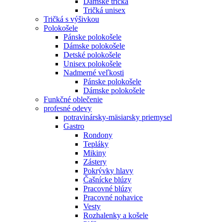
Dámske tričká
Tričká unisex
Tričká s výšivkou
Polokošele
Pánske polokošele
Dámske polokošele
Detské polokošele
Unisex polokošele
Nadmerné veľkosti
Pánske polokošele
Dámske polokošele
Funkčné oblečenie
profesné odevy
potravinársky-mäsiarsky priemysel
Gastro
Rondony
Tepláky
Mikiny
Zástery
Pokrývky hlavy
Čašnícke blúzy
Pracovné blúzy
Pracovné nohavice
Vesty
Rozhalenky a košele