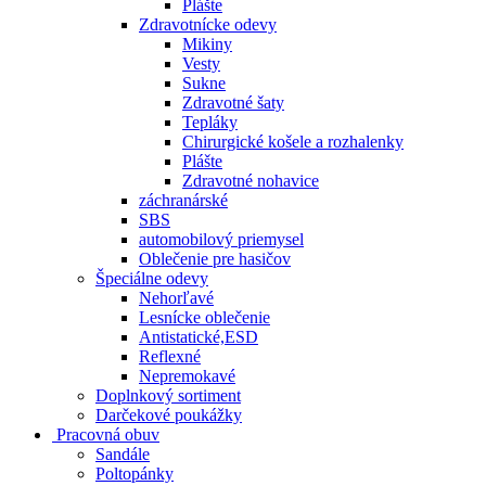
Plášte
Zdravotnícke odevy
Mikiny
Vesty
Sukne
Zdravotné šaty
Tepláky
Chirurgické košele a rozhalenky
Plášte
Zdravotné nohavice
záchranárské
SBS
automobilový priemysel
Oblečenie pre hasičov
Špeciálne odevy
Nehorľavé
Lesnícke oblečenie
Antistatické,ESD
Reflexné
Nepremokavé
Doplnkový sortiment
Darčekové poukážky
Pracovná obuv
Sandále
Poltopánky