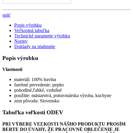
späť
Popis výrobku
Veľkostná tabuľka
Technické parametre výrobku
Normy
Doklady na stiahnutie
Popis výrobku
Vlastnosti
materiál: 100% bavlna
farebné prevedenie: pepito
pohodlné,ľahké, vzdušné
použitie: mäsiarstvá, potravinárska výroba, kuchyne
zem pôvodu: Slovensko
Tabuľka veľkosti ODEV
PRI VÝBERE VEĽKOSTI NÁŠHO PRODUKTU PROSÍM
BERTE DO ÚVAHY, ŽE PRACOVNÉ OBLEČENIE JE