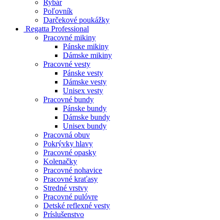
Rybár
Poľovník
Darčekové poukážky
Regatta Professional
Pracovné mikiny
Pánske mikiny
Dámske mikiny
Pracovné vesty
Pánske vesty
Dámske vesty
Unisex vesty
Pracovné bundy
Pánske bundy
Dámske bundy
Unisex bundy
Pracovná obuv
Pokrývky hlavy
Pracovné opasky
Kolenačky
Pracovné nohavice
Pracovné kraťasy
Stredné vrstvy
Pracovné pulóvre
Detské reflexné vesty
Príslušenstvo