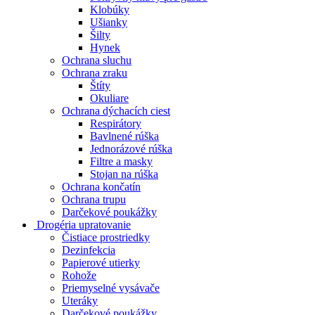
Klobúky
Ušianky
Šilty
Hynek
Ochrana sluchu
Ochrana zraku
Štíty
Okuliare
Ochrana dýchacích ciest
Respirátory
Bavlnené rúška
Jednorázové rúška
Filtre a masky
Stojan na rúška
Ochrana končatín
Ochrana trupu
Darčekové poukážky
Drogéria upratovanie
Čistiace prostriedky
Dezinfekcia
Papierové utierky
Rohože
Priemyselné vysávače
Uteráky
Darčekové poukážky