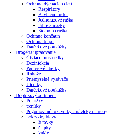
Ochrana dýchacích ciest
Respirátory
Bavlnené rúška
Jednorázové rúška
Filtre a masky
Stojan na rúška
Ochrana končatín
Ochrana trupu
Darčekové poukážky
Drogéria upratovanie
Čistiace prostriedky
Dezinfekcia
Papierové utierky
Rohože
Priemyselné vysávače
Uteráky
Darčekové poukážky
Doplnkový sortiment
Ponožky
trenírky
Pogumované rukávniky a návleky na nohy
pokrývky hlavy
šiltovky
čiapky
kukly