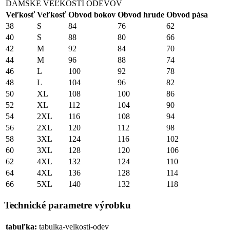
DÁMSKE VEĽKOSTI ODEVOV
Veľkosť
Veľkosť
Obvod bokov
Obvod hrude
Obvod pása
38
S
84
76
62
40
S
88
80
66
42
M
92
84
70
44
M
96
88
74
46
L
100
92
78
48
L
104
96
82
50
XL
108
100
86
52
XL
112
104
90
54
2XL
116
108
94
56
2XL
120
112
98
58
3XL
124
116
102
60
3XL
128
120
106
62
4XL
132
124
110
64
4XL
136
128
114
66
5XL
140
132
118
Technické parametre výrobku
tabuľka:
tabulka-velkosti-odev