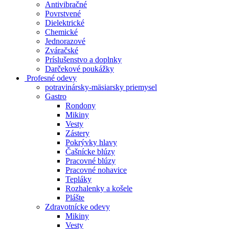
Antivibračné
Povrstvené
Dielektrické
Chemické
Jednorazové
Zváračské
Príslušenstvo a doplnky
Darčekové poukážky
Profesné odevy
potravinársky-mäsiarsky priemysel
Gastro
Rondony
Mikiny
Vesty
Zástery
Pokrývky hlavy
Čašnícke blúzy
Pracovné blúzy
Pracovné nohavice
Tepláky
Rozhalenky a košele
Plášte
Zdravotnícke odevy
Mikiny
Vesty