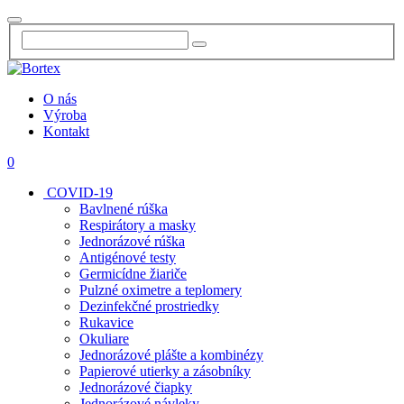
O nás
Výroba
Kontakt
0
COVID-19
Bavlnené rúška
Respirátory a masky
Jednorázové rúška
Antigénové testy
Germicídne žiariče
Pulzné oximetre a teplomery
Dezinfekčné prostriedky
Rukavice
Okuliare
Jednorázové plášte a kombinézy
Papierové utierky a zásobníky
Jednorázové čiapky
Jednorázové návleky