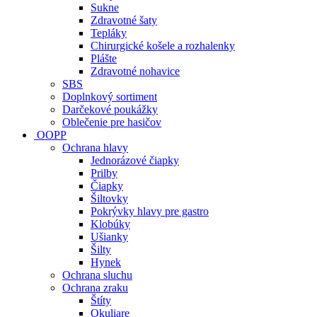
Sukne
Zdravotné šaty
Tepláky
Chirurgické košele a rozhalenky
Plášte
Zdravotné nohavice
SBS
Doplnkový sortiment
Darčekové poukážky
Oblečenie pre hasičov
OOPP
Ochrana hlavy
Jednorázové čiapky
Prilby
Čiapky
Šiltovky
Pokrývky hlavy pre gastro
Klobúky
Ušianky
Šilty
Hynek
Ochrana sluchu
Ochrana zraku
Štíty
Okuliare