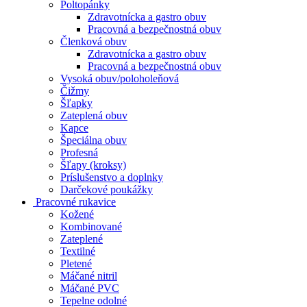
Poltopánky
Zdravotnícka a gastro obuv
Pracovná a bezpečnostná obuv
Členková obuv
Zdravotnícka a gastro obuv
Pracovná a bezpečnostná obuv
Vysoká obuv/poloholeňová
Čižmy
Šľapky
Zateplená obuv
Kapce
Špeciálna obuv
Profesná
Šľapy (kroksy)
Príslušenstvo a doplnky
Darčekové poukážky
Pracovné rukavice
Kožené
Kombinované
Zateplené
Textilné
Pletené
Máčané nitril
Máčané PVC
Tepelne odolné