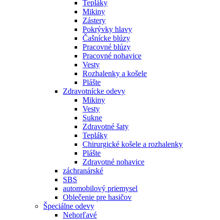
Tepláky
Mikiny
Zástery
Pokrývky hlavy
Čašnícke blúzy
Pracovné blúzy
Pracovné nohavice
Vesty
Rozhalenky a košele
Plášte
Zdravotnícke odevy
Mikiny
Vesty
Sukne
Zdravotné šaty
Tepláky
Chirurgické košele a rozhalenky
Plášte
Zdravotné nohavice
záchranárské
SBS
automobilový priemysel
Oblečenie pre hasičov
Špeciálne odevy
Nehorľavé