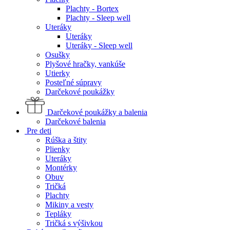
Plachty - Bortex
Plachty - Sleep well
Uteráky
Uteráky
Uteráky - Sleep well
Osušky
Plyšové hračky, vankúše
Utierky
Posteľné súpravy
Darčekové poukážky
Darčekové poukážky a balenia
Darčekové balenia
Pre deti
Rúška a štity
Plienky
Uteráky
Montérky
Obuv
Tričká
Plachty
Mikiny a vesty
Tepláky
Tričká s výšivkou