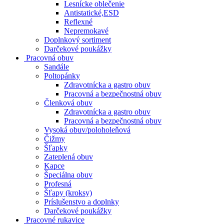
Lesnícke oblečenie
Antistatické,ESD
Reflexné
Nepremokavé
Doplnkový sortiment
Darčekové poukážky
Pracovná obuv
Sandále
Poltopánky
Zdravotnícka a gastro obuv
Pracovná a bezpečnostná obuv
Členková obuv
Zdravotnícka a gastro obuv
Pracovná a bezpečnostná obuv
Vysoká obuv/poloholeňová
Čižmy
Šľapky
Zateplená obuv
Kapce
Špeciálna obuv
Profesná
Šľapy (kroksy)
Príslušenstvo a doplnky
Darčekové poukážky
Pracovné rukavice