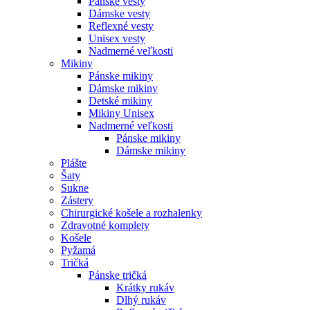
Pánske vesty
Dámske vesty
Reflexné vesty
Unisex vesty
Nadmerné veľkosti
Mikiny
Pánske mikiny
Dámske mikiny
Detské mikiny
Mikiny Unisex
Nadmerné veľkosti
Pánske mikiny
Dámske mikiny
Plášte
Šaty
Sukne
Zástery
Chirurgické košele a rozhalenky
Zdravotné komplety
Košele
Pyžamá
Tričká
Pánske tričká
Krátky rukáv
Dlhý rukáv