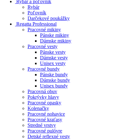
Rybár a poľovník
Rybár
Poľovník
Darčekové poukážky
Regatta Professional
Pracovné mikiny
Pánske mikiny
Dámske mikiny
Pracovné vesty
Pánske vesty
Dámske vesty
Unisex vesty
Pracovné bundy
Pánske bundy
Dámske bundy
Unisex bundy
Pracovná obuv
Pokrývky hlavy
Pracovné opasky
Kolenačky
Pracovné nohavice
Pracovné kraťasy
Stredné vrstvy
Pracovné pulóvre
Detské reflexné vesty