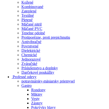
Kožené
Kombinované
Zateplené
Textilné
Pletené
Máčané nitril
Máčané PVC
Tepelne odolné
Protiporézne, proti prepichnutiu
Antivibračné
Povrstvené
Dielektrické
Chemické
Jednorazové
Zváračské
Príslušenstvo a doplnky
Darčekové poukážky
Profesné odevy
potravinársky-mäsiarsky priemysel
Gastro
Rondony
Mikiny
Vesty
Zástery
Pokrývky hlavy