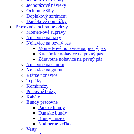
Jednorázové návleky
Ochranné štíty
Doplnkový sortiment
Darčekové poukážky
Pracovné a ochranné odevy
Monterkové súpravy
Nohavice na traky
Nohavice na pevný pás
Monterkové nohavice na pevný pás
Kuchárske nohavice na pevný pás
Zdravotné nohavice na pevný pás
Nohavice na šnúrku
Nohavice na gumu
Krátke nohavice
Tepláky
Kombinézy
Pracovné blúzy
Kabáty
Bundy pracovné
Pánske bundy
Dámske bundy
Bundy unisex
Nadmerné veľkosti
Vesty