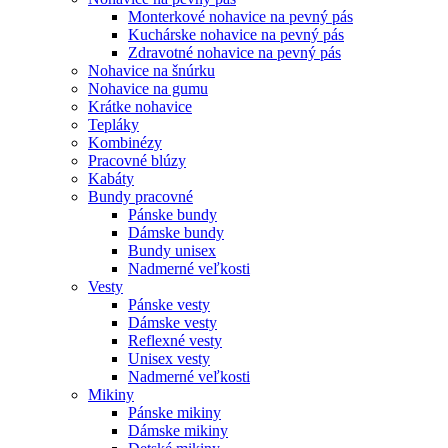
Monterkové nohavice na pevný pás
Kuchárske nohavice na pevný pás
Zdravotné nohavice na pevný pás
Nohavice na šnúrku
Nohavice na gumu
Krátke nohavice
Tepláky
Kombinézy
Pracovné blúzy
Kabáty
Bundy pracovné
Pánske bundy
Dámske bundy
Bundy unisex
Nadmerné veľkosti
Vesty
Pánske vesty
Dámske vesty
Reflexné vesty
Unisex vesty
Nadmerné veľkosti
Mikiny
Pánske mikiny
Dámske mikiny