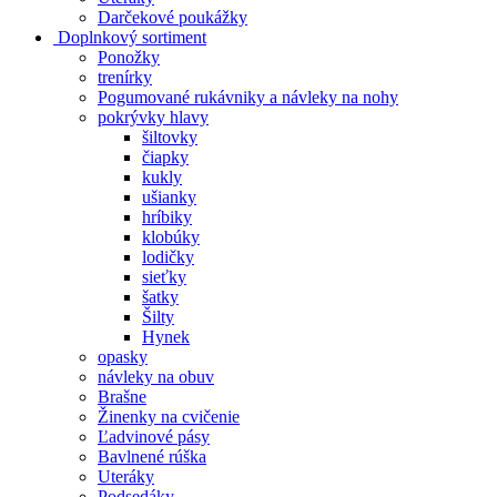
Darčekové poukážky
Doplnkový sortiment
Ponožky
trenírky
Pogumované rukávniky a návleky na nohy
pokrývky hlavy
šiltovky
čiapky
kukly
ušianky
hríbiky
klobúky
lodičky
sieťky
šatky
Šilty
Hynek
opasky
návleky na obuv
Brašne
Žinenky na cvičenie
Ľadvinové pásy
Bavlnené rúška
Uteráky
Podsedáky