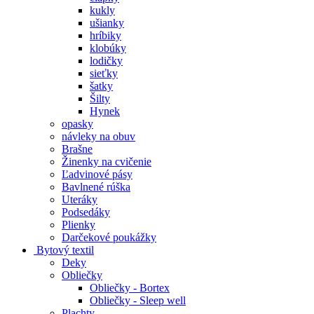
kukly
ušianky
hríbiky
klobúky
lodičky
sieťky
šatky
Šilty
Hynek
opasky
návleky na obuv
Brašne
Žinenky na cvičenie
Ľadvinové pásy
Bavlnené rúška
Uteráky
Podsedáky
Plienky
Darčekové poukážky
Bytový textil
Deky
Obliečky
Obliečky - Bortex
Obliečky - Sleep well
Plachty