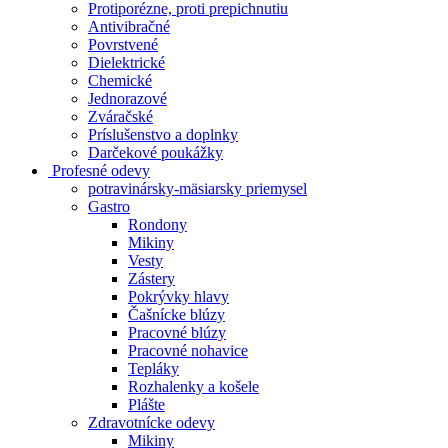
Protiporézne, proti prepichnutiu
Antivibračné
Povrstvené
Dielektrické
Chemické
Jednorazové
Zváračské
Príslušenstvo a doplnky
Darčekové poukážky
Profesné odevy
potravinársky-mäsiarsky priemysel
Gastro
Rondony
Mikiny
Vesty
Zástery
Pokrývky hlavy
Čašnícke blúzy
Pracovné blúzy
Pracovné nohavice
Tepláky
Rozhalenky a košele
Plášte
Zdravotnícke odevy
Mikiny