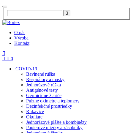
O nás
Výroba
Kontakt
0
COVID-19
Bavlnené rúška
Respirátory a masky
Jednorázové rúška
Antigénové testy
Germicídne žiariče
Pulzné oximetre a teplomery
Dezinfekčné prostriedky
Rukavice
Okuliare
Jednorázové plášte a kombinézy
Papierové utierky a zásobníky
Jednorázové čiapky