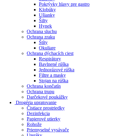
Pokrývky hlavy pre gastro
Klobúky
Ušianky
Šilty
Hynek
Ochrana sluchu
Ochrana zraku
Štíty
Okuliare
Ochrana dýchacích ciest
Respirátory
Bavlnené rúška
Jednorázové rúška
Filtre a masky
Stojan na rúška
Ochrana končatín
Ochrana trupu
Darčekové poukážky
Drogéria upratovanie
Čistiace prostriedky
Dezinfekcia
Papierové utierky
Rohože
Priemyselné vysávače
Uteráky