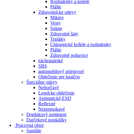
Rozhalenky a košele
Plášte
Zdravotnícke odevy
Mikiny
Vesty
Sukne
Zdravotné šaty
Tepláky
Chirurgické košele a rozhalenky
Plášte
Zdravotné nohavice
záchranárské
SBS
automobilový priemysel
Oblečenie pre hasičov
Špeciálne odevy
Nehorľavé
Lesnícke oblečenie
Antistatické,ESD
Reflexné
Nepremokavé
Doplnkový sortiment
Darčekové poukážky
Pracovná obuv
Sandále