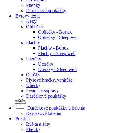
Plienky
Darčekové poukážky
Bytový textil
Deky
Obliečky
Obliečky - Bortex
Obliečky - Sleep well
Plachty
Plachty - Bortex
Plachty - Sleep well
Uteráky
Uteráky
Uteráky - Sleep well
Osušky
Plyšové hračky, vankúše
Utierky
Posteľné súpravy
Darčekové poukážky
Darčekové poukážky a balenia
Darčekové balenia
Pre deti
Rúška a štity
Plienky