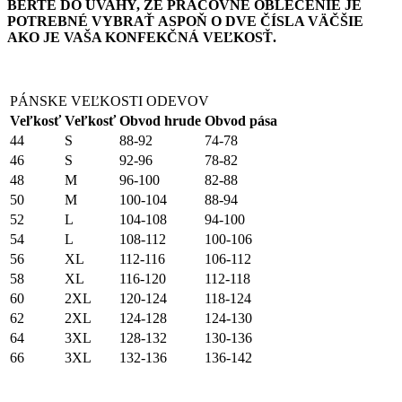
BERTE DO ÚVAHY, ŽE PRACOVNÉ OBLEČENIE JE
POTREBNÉ VYBRAŤ ASPOŇ O DVE ČÍSLA VÄČŠIE
AKO JE VAŠA KONFEKČNÁ VEĽKOSŤ.
PÁNSKE VEĽKOSTI ODEVOV
Veľkosť
Veľkosť
Obvod hrude
Obvod pása
44
S
88-92
74-78
46
S
92-96
78-82
48
M
96-100
82-88
50
M
100-104
88-94
52
L
104-108
94-100
54
L
108-112
100-106
56
XL
112-116
106-112
58
XL
116-120
112-118
60
2XL
120-124
118-124
62
2XL
124-128
124-130
64
3XL
128-132
130-136
66
3XL
132-136
136-142