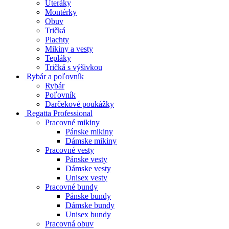
Uteráky
Montérky
Obuv
Tričká
Plachty
Mikiny a vesty
Tepláky
Tričká s výšivkou
Rybár a poľovník
Rybár
Poľovník
Darčekové poukážky
Regatta Professional
Pracovné mikiny
Pánske mikiny
Dámske mikiny
Pracovné vesty
Pánske vesty
Dámske vesty
Unisex vesty
Pracovné bundy
Pánske bundy
Dámske bundy
Unisex bundy
Pracovná obuv