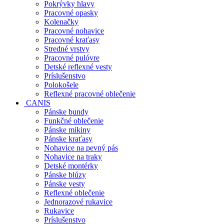
Pokrývky hlavy
Pracovné opasky
Kolenačky
Pracovné nohavice
Pracovné kraťasy
Stredné vrstvy
Pracovné pulóvre
Detské reflexné vesty
Príslušenstvo
Polokošele
Reflexné pracovné oblečenie
CANIS
Pánske bundy
Funkčné oblečenie
Pánske mikiny
Pánske kraťasy
Nohavice na pevný pás
Nohavice na traky
Detské montérky
Pánske blúzy
Pánske vesty
Reflexné oblečenie
Jednorazové rukavice
Rukavice
Príslušenstvo