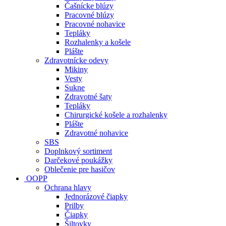
Čašnícke blúzy
Pracovné blúzy
Pracovné nohavice
Tepláky
Rozhalenky a košele
Plášte
Zdravotnícke odevy
Mikiny
Vesty
Sukne
Zdravotné šaty
Tepláky
Chirurgické košele a rozhalenky
Plášte
Zdravotné nohavice
SBS
Doplnkový sortiment
Darčekové poukážky
Oblečenie pre hasičov
OOPP
Ochrana hlavy
Jednorázové čiapky
Prilby
Čiapky
Šiltovky