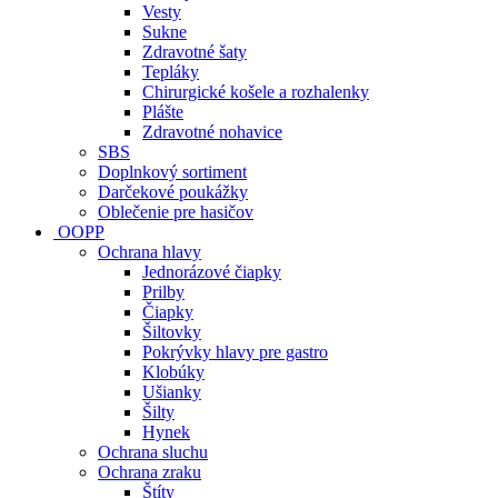
Vesty
Sukne
Zdravotné šaty
Tepláky
Chirurgické košele a rozhalenky
Plášte
Zdravotné nohavice
SBS
Doplnkový sortiment
Darčekové poukážky
Oblečenie pre hasičov
OOPP
Ochrana hlavy
Jednorázové čiapky
Prilby
Čiapky
Šiltovky
Pokrývky hlavy pre gastro
Klobúky
Ušianky
Šilty
Hynek
Ochrana sluchu
Ochrana zraku
Štíty