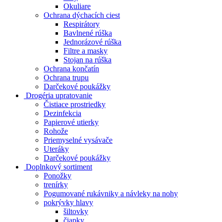
Okuliare
Ochrana dýchacích ciest
Respirátory
Bavlnené rúška
Jednorázové rúška
Filtre a masky
Stojan na rúška
Ochrana končatín
Ochrana trupu
Darčekové poukážky
Drogéria upratovanie
Čistiace prostriedky
Dezinfekcia
Papierové utierky
Rohože
Priemyselné vysávače
Uteráky
Darčekové poukážky
Doplnkový sortiment
Ponožky
trenírky
Pogumované rukávniky a návleky na nohy
pokrývky hlavy
šiltovky
čiapky