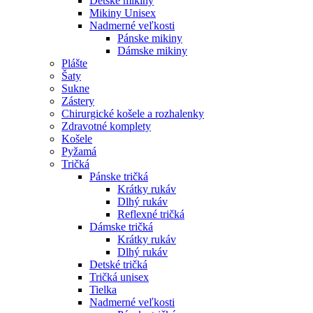
Detské mikiny
Mikiny Unisex
Nadmerné veľkosti
Pánske mikiny
Dámske mikiny
Plášte
Šaty
Sukne
Zástery
Chirurgické košele a rozhalenky
Zdravotné komplety
Košele
Pyžamá
Tričká
Pánske tričká
Krátky rukáv
Dlhý rukáv
Reflexné tričká
Dámske tričká
Krátky rukáv
Dlhý rukáv
Detské tričká
Tričká unisex
Tielka
Nadmerné veľkosti