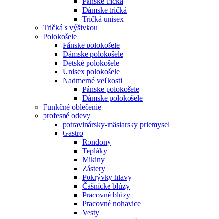
Pánske tričká
Dámske tričká
Tričká unisex
Tričká s výšivkou
Polokošele
Pánske polokošele
Dámske polokošele
Detské polokošele
Unisex polokošele
Nadmerné veľkosti
Pánske polokošele
Dámske polokošele
Funkčné oblečenie
profesné odevy
potravinársky-mäsiarsky priemysel
Gastro
Rondony
Tepláky
Mikiny
Zástery
Pokrývky hlavy
Čašnícke blúzy
Pracovné blúzy
Pracovné nohavice
Vesty