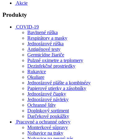
Akcie
Produkty
COVID-19
Bavlnené rúška
Respirátory a masky
Jednorázové rúška
Antigénové testy
Germicídne žiariče
Pulzné oximetre a teplomery
Dezinfekčné prostriedky
Rukavice
Okuliare
Jednorázové plášte a kombinézy
Papierové utierky a zásobníky
Jednorázové čiapky
Jednorázové návleky
Ochranné štíty
Doplnkový sortiment
Darčekové poukážky
Pracovné a ochranné odevy
Monterkové súpravy
Nohavice na traky
Nohavice na pevný pás