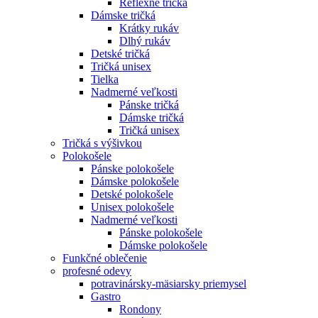
Reflexné tričká
Dámske tričká
Krátky rukáv
Dlhý rukáv
Detské tričká
Tričká unisex
Tielka
Nadmerné veľkosti
Pánske tričká
Dámske tričká
Tričká unisex
Tričká s výšivkou
Polokošele
Pánske polokošele
Dámske polokošele
Detské polokošele
Unisex polokošele
Nadmerné veľkosti
Pánske polokošele
Dámske polokošele
Funkčné oblečenie
profesné odevy
potravinársky-mäsiarsky priemysel
Gastro
Rondony