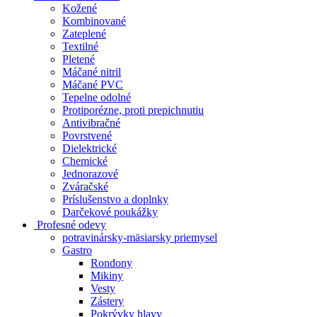
Kožené
Kombinované
Zateplené
Textilné
Pletené
Máčané nitril
Máčané PVC
Tepelne odolné
Protiporézne, proti prepichnutiu
Antivibračné
Povrstvené
Dielektrické
Chemické
Jednorazové
Zváračské
Príslušenstvo a doplnky
Darčekové poukážky
Profesné odevy
potravinársky-mäsiarsky priemysel
Gastro
Rondony
Mikiny
Vesty
Zástery
Pokrývky hlavy