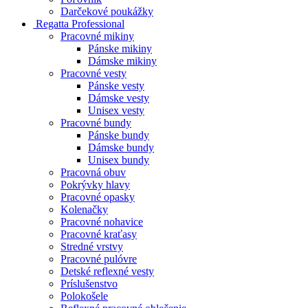
Darčekové poukážky
Regatta Professional
Pracovné mikiny
Pánske mikiny
Dámske mikiny
Pracovné vesty
Pánske vesty
Dámske vesty
Unisex vesty
Pracovné bundy
Pánske bundy
Dámske bundy
Unisex bundy
Pracovná obuv
Pokrývky hlavy
Pracovné opasky
Kolenačky
Pracovné nohavice
Pracovné kraťasy
Stredné vrstvy
Pracovné pulóvre
Detské reflexné vesty
Príslušenstvo
Polokošele