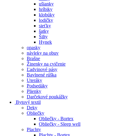
ušianky
hríbiky
klobúky
lodičky
sieťky
šatky
Šilty
Hynek
opasky
návleky na obuv
Brašne
Žinenky na cvičenie
Ľadvinové pásy
Bavlnené rúška
Uteráky
Podsedáky
Plienky
Darčekové poukážky
Bytový textil
Deky
Obliečky
Obliečky - Bortex
Obliečky - Sleep well
Plachty
Plachty - Bortex