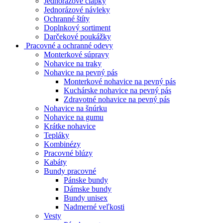
Jednorázové čiapky
Jednorázové návleky
Ochranné štíty
Doplnkový sortiment
Darčekové poukážky
Pracovné a ochranné odevy
Monterkové súpravy
Nohavice na traky
Nohavice na pevný pás
Monterkové nohavice na pevný pás
Kuchárske nohavice na pevný pás
Zdravotné nohavice na pevný pás
Nohavice na šnúrku
Nohavice na gumu
Krátke nohavice
Tepláky
Kombinézy
Pracovné blúzy
Kabáty
Bundy pracovné
Pánske bundy
Dámske bundy
Bundy unisex
Nadmerné veľkosti
Vesty