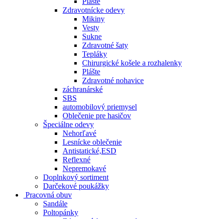
Plášte
Zdravotnícke odevy
Mikiny
Vesty
Sukne
Zdravotné šaty
Tepláky
Chirurgické košele a rozhalenky
Plášte
Zdravotné nohavice
záchranárské
SBS
automobilový priemysel
Oblečenie pre hasičov
Špeciálne odevy
Nehorľavé
Lesnícke oblečenie
Antistatické,ESD
Reflexné
Nepremokavé
Doplnkový sortiment
Darčekové poukážky
Pracovná obuv
Sandále
Poltopánky