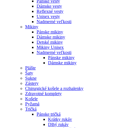
Pánske vesty
Dámske vesty
Reflexné vesty
Unisex vesty
Nadmerné veľkosti
Mikiny
Pánske mikiny
Dámske mikiny
Detské mikiny
Mikiny Unisex
Nadmerné veľkosti
Pánske mikiny
Dámske mikiny
Plášte
Šaty
Sukne
Zástery
Chirurgické košele a rozhalenky
Zdravotné komplety
Košele
Pyžamá
Tričká
Pánske tričká
Krátky rukáv
Dlhý rukáv