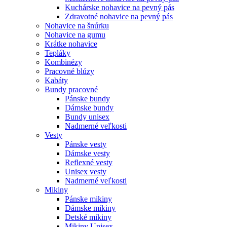
Kuchárske nohavice na pevný pás
Zdravotné nohavice na pevný pás
Nohavice na šnúrku
Nohavice na gumu
Krátke nohavice
Tepláky
Kombinézy
Pracovné blúzy
Kabáty
Bundy pracovné
Pánske bundy
Dámske bundy
Bundy unisex
Nadmerné veľkosti
Vesty
Pánske vesty
Dámske vesty
Reflexné vesty
Unisex vesty
Nadmerné veľkosti
Mikiny
Pánske mikiny
Dámske mikiny
Detské mikiny
Mikiny Unisex