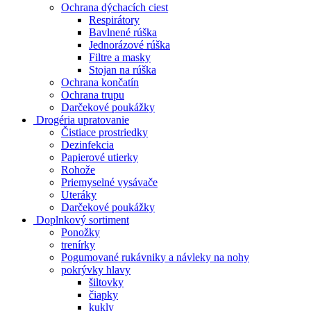
Ochrana dýchacích ciest
Respirátory
Bavlnené rúška
Jednorázové rúška
Filtre a masky
Stojan na rúška
Ochrana končatín
Ochrana trupu
Darčekové poukážky
Drogéria upratovanie
Čistiace prostriedky
Dezinfekcia
Papierové utierky
Rohože
Priemyselné vysávače
Uteráky
Darčekové poukážky
Doplnkový sortiment
Ponožky
trenírky
Pogumované rukávniky a návleky na nohy
pokrývky hlavy
šiltovky
čiapky
kukly