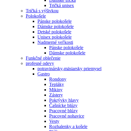
Dámske tričká
Tričká unisex
Tričká s výšivkou
Polokošele
Pánske polokošele
Dámske polokošele
Detské polokošele
Unisex polokošele
Nadmerné veľkosti
Pánske polokošele
Dámske polokošele
Funkčné oblečenie
profesné odevy
potravinársky-mäsiarsky priemysel
Gastro
Rondony
Tepláky
Mikiny
Zástery
Pokrývky hlavy
Čašnícke blúzy
Pracovné blúzy
Pracovné nohavice
Vesty
Rozhalenky a košele