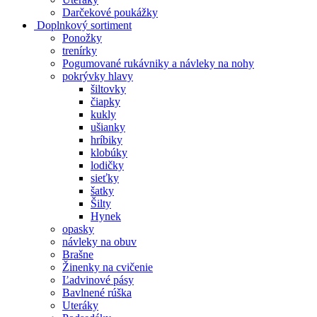
Darčekové poukážky
Doplnkový sortiment
Ponožky
trenírky
Pogumované rukávniky a návleky na nohy
pokrývky hlavy
šiltovky
čiapky
kukly
ušianky
hríbiky
klobúky
lodičky
sieťky
šatky
Šilty
Hynek
opasky
návleky na obuv
Brašne
Žinenky na cvičenie
Ľadvinové pásy
Bavlnené rúška
Uteráky