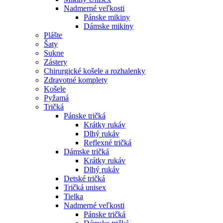
Nadmerné veľkosti
Pánske mikiny
Dámske mikiny
Plášte
Šaty
Sukne
Zástery
Chirurgické košele a rozhalenky
Zdravotné komplety
Košele
Pyžamá
Tričká
Pánske tričká
Krátky rukáv
Dlhý rukáv
Reflexné tričká
Dámske tričká
Krátky rukáv
Dlhý rukáv
Detské tričká
Tričká unisex
Tielka
Nadmerné veľkosti
Pánske tričká