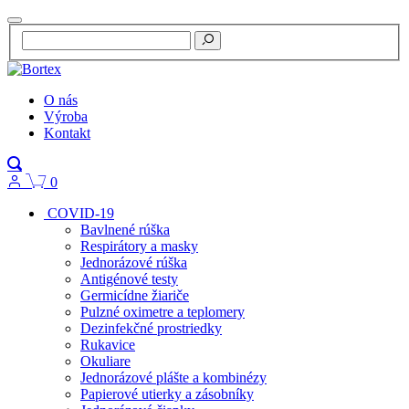
O nás
Výroba
Kontakt
0
COVID-19
Bavlnené rúška
Respirátory a masky
Jednorázové rúška
Antigénové testy
Germicídne žiariče
Pulzné oximetre a teplomery
Dezinfekčné prostriedky
Rukavice
Okuliare
Jednorázové plášte a kombinézy
Papierové utierky a zásobníky