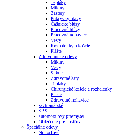
Tepláky
Mikiny
Zástery
Pokrývky hlavy
Čašnícke blúzy
Pracovné blúzy
Pracovné nohavice
Vesty
Rozhalenky a košele
Plášte
Zdravotnícke odevy
Mikiny
Vesty
Sukne
Zdravotné šaty
Tepláky
Chirurgické košele a rozhalenky
Plášte
Zdravotné nohavice
záchranárské
SBS
automobilový priemysel
Oblečenie pre hasičov
Špeciálne odevy
Nehorľavé