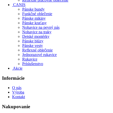
Reflexné pracovné oblečenie
CANIS
Pánske bundy
Funkčné oblečenie
Pánske mikiny
Pánske kraťasy
Nohavice na pevný pás
Nohavice na traky
Detské montérky
Pánske blúzy
Pánske vesty
Reflexné oblečenie
Jednorazové rukavice
Rukavice
Príslušenstvo
Akcie
Informácie
O nás
Výroba
Kontakt
Nakupovanie