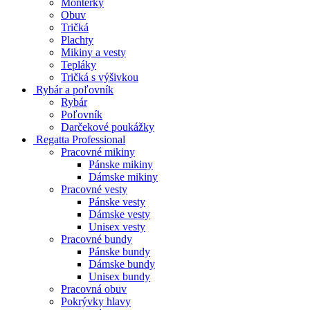
Montérky
Obuv
Tričká
Plachty
Mikiny a vesty
Tepláky
Tričká s výšivkou
Rybár a poľovník
Rybár
Poľovník
Darčekové poukážky
Regatta Professional
Pracovné mikiny
Pánske mikiny
Dámske mikiny
Pracovné vesty
Pánske vesty
Dámske vesty
Unisex vesty
Pracovné bundy
Pánske bundy
Dámske bundy
Unisex bundy
Pracovná obuv
Pokrývky hlavy