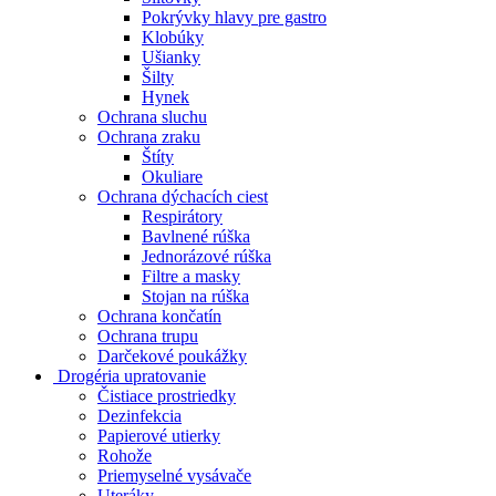
Pokrývky hlavy pre gastro
Klobúky
Ušianky
Šilty
Hynek
Ochrana sluchu
Ochrana zraku
Štíty
Okuliare
Ochrana dýchacích ciest
Respirátory
Bavlnené rúška
Jednorázové rúška
Filtre a masky
Stojan na rúška
Ochrana končatín
Ochrana trupu
Darčekové poukážky
Drogéria upratovanie
Čistiace prostriedky
Dezinfekcia
Papierové utierky
Rohože
Priemyselné vysávače
Uteráky