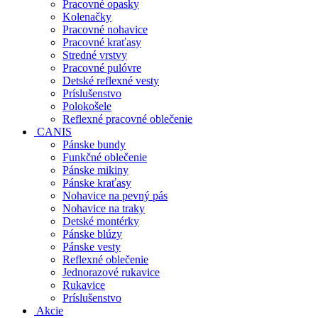
Pracovné opasky
Kolenačky
Pracovné nohavice
Pracovné kraťasy
Stredné vrstvy
Pracovné pulóvre
Detské reflexné vesty
Príslušenstvo
Polokošele
Reflexné pracovné oblečenie
CANIS
Pánske bundy
Funkčné oblečenie
Pánske mikiny
Pánske kraťasy
Nohavice na pevný pás
Nohavice na traky
Detské montérky
Pánske blúzy
Pánske vesty
Reflexné oblečenie
Jednorazové rukavice
Rukavice
Príslušenstvo
Akcie