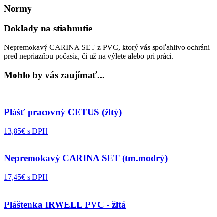
Normy
Doklady na stiahnutie
Nepremokavý CARINA SET z PVC, ktorý vás spoľahlivo ochráni
pred nepriazňou počasia, či už na výlete alebo pri práci.
Mohlo by vás zaujímať...
Plášť pracovný CETUS (žltý)
13,85€ s DPH
Nepremokavý CARINA SET (tm.modrý)
17,45€ s DPH
Pláštenka IRWELL PVC - žltá