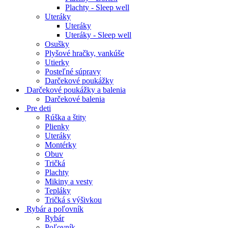
Plachty - Sleep well
Uteráky
Uteráky
Uteráky - Sleep well
Osušky
Plyšové hračky, vankúše
Utierky
Posteľné súpravy
Darčekové poukážky
Darčekové poukážky a balenia
Darčekové balenia
Pre deti
Rúška a štity
Plienky
Uteráky
Montérky
Obuv
Tričká
Plachty
Mikiny a vesty
Tepláky
Tričká s výšivkou
Rybár a poľovník
Rybár
Poľovník