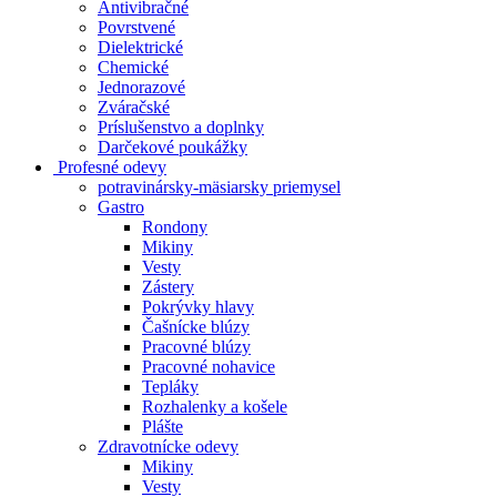
Antivibračné
Povrstvené
Dielektrické
Chemické
Jednorazové
Zváračské
Príslušenstvo a doplnky
Darčekové poukážky
Profesné odevy
potravinársky-mäsiarsky priemysel
Gastro
Rondony
Mikiny
Vesty
Zástery
Pokrývky hlavy
Čašnícke blúzy
Pracovné blúzy
Pracovné nohavice
Tepláky
Rozhalenky a košele
Plášte
Zdravotnícke odevy
Mikiny
Vesty