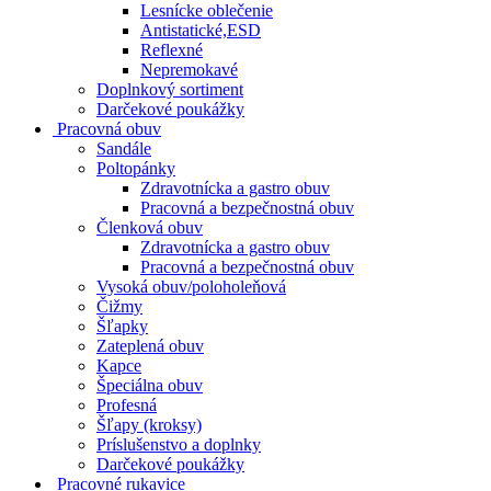
Lesnícke oblečenie
Antistatické,ESD
Reflexné
Nepremokavé
Doplnkový sortiment
Darčekové poukážky
Pracovná obuv
Sandále
Poltopánky
Zdravotnícka a gastro obuv
Pracovná a bezpečnostná obuv
Členková obuv
Zdravotnícka a gastro obuv
Pracovná a bezpečnostná obuv
Vysoká obuv/poloholeňová
Čižmy
Šľapky
Zateplená obuv
Kapce
Špeciálna obuv
Profesná
Šľapy (kroksy)
Príslušenstvo a doplnky
Darčekové poukážky
Pracovné rukavice