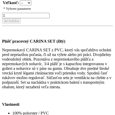
Veľkosť:
* Vyberte parametre
do košíka
Plášť pracovný CARINA SET (žltý)
Nepremokavý CARINA SET z PVC, ktorý vás spoľahlivo ochráni
pred nepriazňou počasia, či už na výlete alebo pri práci. Dvojdielny
vodeodolný oblek. Pozostáva z nepremokavého plášťa a
nepremokavých nohavíc. 3/4 plášť je s kapucňou integrovanou v
golieri a nohavice sú v páse na gumu. Obsahuje dve predné široké
vrecká kryté légami chrániacimi voči prieniku vody. Spodnú časť
rukávov možno regulovať. Súčasťou setu je ventilácia na chrbte a v
podpazuší. Set sa nachádza v praktickom balení s transportným
obalom, ktorý nezaberá veľa miesta.
Vlastnosti
100% polyester / PVC