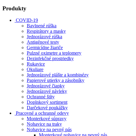
Produkty
COVID-19
Bavlnené rúška
Respirátory a masky
Jednorázové rúška
Antigénové testy
Germicídne žiariče
Pulzné oximetre a teplomery
Dezinfekčné prostriedky
Rukavice
Okuliare
Jednorázové plášte a kombinézy
Papierové utierky a zásobníky
Jednorázové čiapky
Jednorázové návleky
Ochranné štíty
Doplnkový sortiment
Darčekové poukážky
Pracovné a ochranné odevy
Monterkové súpravy
Nohavice na traky
Nohavice na pevný pás
Monterkové nohavice na pevný pás