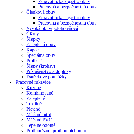
Zdravotnícka a gastro obuv
Pracovná a bezpečnostná obuv
Členková obuv
Zdravotnícka a gastro obuv
Pracovná a bezpečnostná obuv
Vysoká obuv/poloholeňová
Čižmy
Šľapky
Zateplená obuv
Kapce
Špeciálna obuv
Profesná
Šľapy (kroksy)
Príslušenstvo a doplnky
Darčekové poukážky
Pracovné rukavice
Kožené
Kombinované
Zateplené
Textilné
Pletené
Máčané nitril
Máčané PVC
Tepelne odolné
Protiporézne, proti prepichnutiu