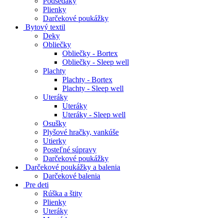
Podsedáky
Plienky
Darčekové poukážky
Bytový textil
Deky
Obliečky
Obliečky - Bortex
Obliečky - Sleep well
Plachty
Plachty - Bortex
Plachty - Sleep well
Uteráky
Uteráky
Uteráky - Sleep well
Osušky
Plyšové hračky, vankúše
Utierky
Posteľné súpravy
Darčekové poukážky
Darčekové poukážky a balenia
Darčekové balenia
Pre deti
Rúška a štity
Plienky
Uteráky