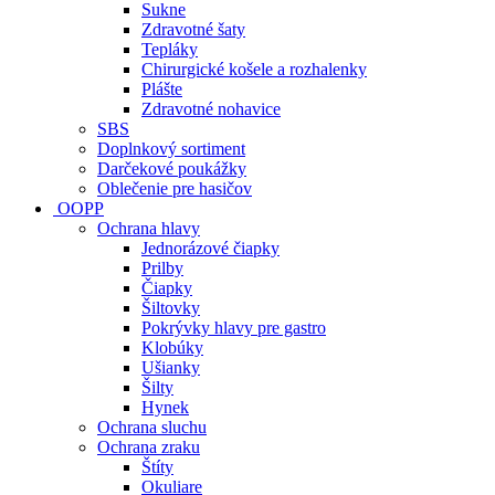
Sukne
Zdravotné šaty
Tepláky
Chirurgické košele a rozhalenky
Plášte
Zdravotné nohavice
SBS
Doplnkový sortiment
Darčekové poukážky
Oblečenie pre hasičov
OOPP
Ochrana hlavy
Jednorázové čiapky
Prilby
Čiapky
Šiltovky
Pokrývky hlavy pre gastro
Klobúky
Ušianky
Šilty
Hynek
Ochrana sluchu
Ochrana zraku
Štíty
Okuliare