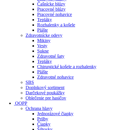
Čašnícke blúzy
Pracovné blúzy
Pracovné nohavice
Tepláky
Rozhalenky a košele
Plášte
Zdravotnícke odevy
Mikiny
Vesty
Sukne
Zdravotné šaty
Tepláky
Chirurgické košele a rozhalenky
Plášte
Zdravotné nohavice
SBS
Doplnkový sortiment
Darčekové poukážky
Oblečenie pre hasičov
OOPP
Ochrana hlavy
Jednorázové čiapky
Prilby
Čiapky
Šiltovky