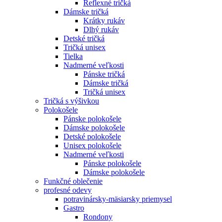
Reflexné tričká
Dámske tričká
Krátky rukáv
Dlhý rukáv
Detské tričká
Tričká unisex
Tielka
Nadmerné veľkosti
Pánske tričká
Dámske tričká
Tričká unisex
Tričká s výšivkou
Polokošele
Pánske polokošele
Dámske polokošele
Detské polokošele
Unisex polokošele
Nadmerné veľkosti
Pánske polokošele
Dámske polokošele
Funkčné oblečenie
profesné odevy
potravinársky-mäsiarsky priemysel
Gastro
Rondony