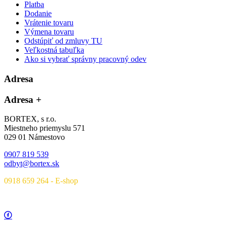
Platba
Dodanie
Vrátenie tovaru
Výmena tovaru
Odstúpiť od zmluvy TU
Veľkostná tabuľka
Ako si vybrať správny pracovný odev
Adresa
Adresa
+
BORTEX, s r.o.
Miestneho priemyslu 571
029 01 Námestovo
0907 819 539
odbyt@bortex.sk
0918 659 264 - E-shop