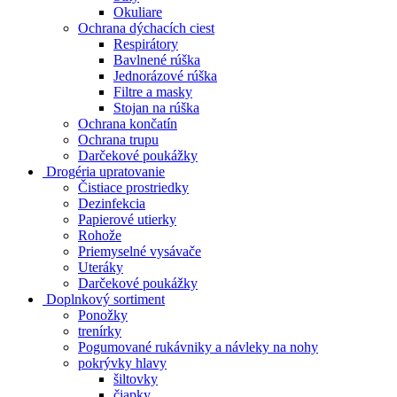
Okuliare
Ochrana dýchacích ciest
Respirátory
Bavlnené rúška
Jednorázové rúška
Filtre a masky
Stojan na rúška
Ochrana končatín
Ochrana trupu
Darčekové poukážky
Drogéria upratovanie
Čistiace prostriedky
Dezinfekcia
Papierové utierky
Rohože
Priemyselné vysávače
Uteráky
Darčekové poukážky
Doplnkový sortiment
Ponožky
trenírky
Pogumované rukávniky a návleky na nohy
pokrývky hlavy
šiltovky
čiapky