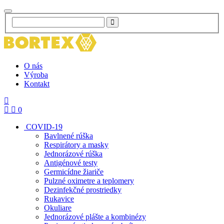
O nás
Výroba
Kontakt
0
COVID-19
Bavlnené rúška
Respirátory a masky
Jednorázové rúška
Antigénové testy
Germicídne žiariče
Pulzné oximetre a teplomery
Dezinfekčné prostriedky
Rukavice
Okuliare
Jednorázové plášte a kombinézy