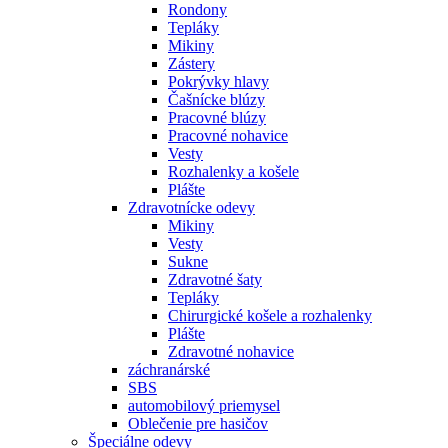
Rondony
Tepláky
Mikiny
Zástery
Pokrývky hlavy
Čašnícke blúzy
Pracovné blúzy
Pracovné nohavice
Vesty
Rozhalenky a košele
Plášte
Zdravotnícke odevy
Mikiny
Vesty
Sukne
Zdravotné šaty
Tepláky
Chirurgické košele a rozhalenky
Plášte
Zdravotné nohavice
záchranárské
SBS
automobilový priemysel
Oblečenie pre hasičov
Špeciálne odevy