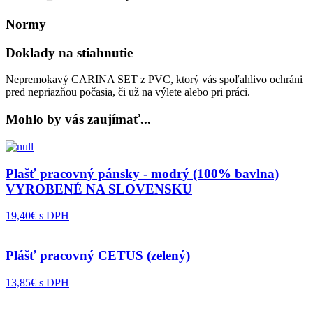
Normy
Doklady na stiahnutie
Nepremokavý CARINA SET z PVC, ktorý vás spoľahlivo ochráni
pred nepriazňou počasia, či už na výlete alebo pri práci.
Mohlo by vás zaujímať...
Plašť pracovný pánsky - modrý (100% bavlna)
VYROBENÉ NA SLOVENSKU
19,40€ s DPH
Plášť pracovný CETUS (zelený)
13,85€ s DPH