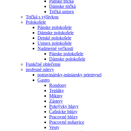
Pánske tričká
Dámske tričká
Tričká unisex
Tričká s výšivkou
Polokošele
Pánske polokošele
Dámske polokošele
Detské polokošele
Unisex polokošele
Nadmerné veľkosti
Pánske polokošele
Dámske polokošele
Funkčné oblečenie
profesné odevy
potravinársky-mäsiarsky priemysel
Gastro
Rondony
Tepláky
Mikiny
Zástery
Pokrývky hlavy
Čašnícke blúzy
Pracovné blúzy
Pracovné nohavice
Vesty