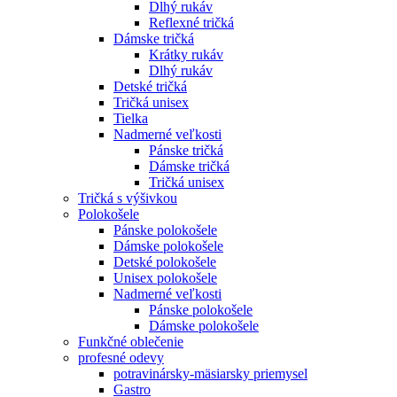
Dlhý rukáv
Reflexné tričká
Dámske tričká
Krátky rukáv
Dlhý rukáv
Detské tričká
Tričká unisex
Tielka
Nadmerné veľkosti
Pánske tričká
Dámske tričká
Tričká unisex
Tričká s výšivkou
Polokošele
Pánske polokošele
Dámske polokošele
Detské polokošele
Unisex polokošele
Nadmerné veľkosti
Pánske polokošele
Dámske polokošele
Funkčné oblečenie
profesné odevy
potravinársky-mäsiarsky priemysel
Gastro