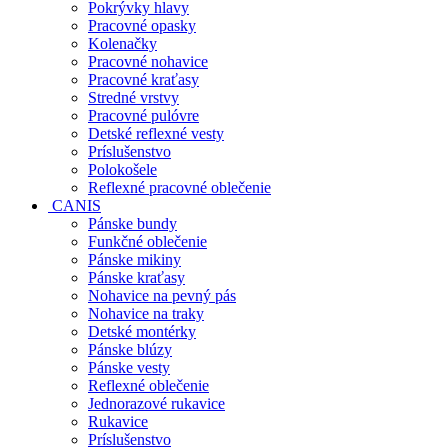
Pokrývky hlavy
Pracovné opasky
Kolenačky
Pracovné nohavice
Pracovné kraťasy
Stredné vrstvy
Pracovné pulóvre
Detské reflexné vesty
Príslušenstvo
Polokošele
Reflexné pracovné oblečenie
CANIS
Pánske bundy
Funkčné oblečenie
Pánske mikiny
Pánske kraťasy
Nohavice na pevný pás
Nohavice na traky
Detské montérky
Pánske blúzy
Pánske vesty
Reflexné oblečenie
Jednorazové rukavice
Rukavice
Príslušenstvo