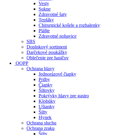
Vesty
Sukne
Zdravotné šaty
Tepláky
Chirurgické košele a rozhalenky
Plášte
Zdravotné nohavice
SBS
Doplnkový sortiment
Darčekové poukážky
Oblečenie pre hasičov
OOPP
Ochrana hlavy
Jednorázové čiapky
Prilby
Čiapky
Šiltovky
Pokrývky hlavy pre gastro
Klobúky
Ušianky
Šilty
Hynek
Ochrana sluchu
Ochrana zraku
Štíty