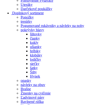
Priemyselné vysávače
Uteráky
Darčekové poukážky
Doplnkový sortiment
Ponožky
trenírky
Pogumované rukávniky a návleky na nohy
pokrývky hlavy
šiltovky
čiapky
kukly
ušianky
hríbiky
klobúky
lodičky
sieťky
šatky
Šilty
Hynek
opasky
návleky na obuv
Brašne
Žinenky na cvičenie
Ľadvinové pásy
Bavlnené rúška