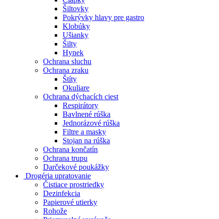
Šiltovky
Pokrývky hlavy pre gastro
Klobúky
Ušianky
Šilty
Hynek
Ochrana sluchu
Ochrana zraku
Štíty
Okuliare
Ochrana dýchacích ciest
Respirátory
Bavlnené rúška
Jednorázové rúška
Filtre a masky
Stojan na rúška
Ochrana končatín
Ochrana trupu
Darčekové poukážky
Drogéria upratovanie
Čistiace prostriedky
Dezinfekcia
Papierové utierky
Rohože