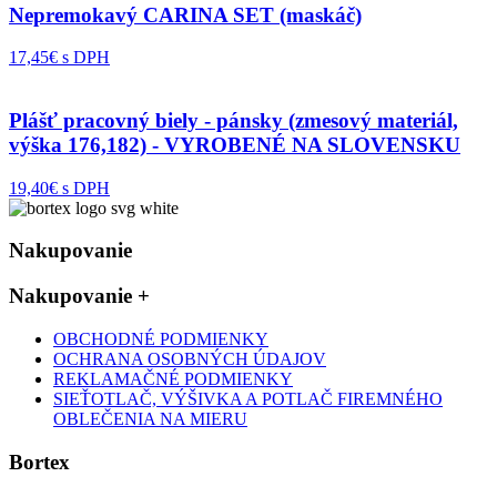
Nepremokavý CARINA SET (maskáč)
17,45€ s DPH
Plášť pracovný biely - pánsky (zmesový materiál,
výška 176,182) - VYROBENÉ NA SLOVENSKU
19,40€ s DPH
Nakupovanie
Nakupovanie
+
OBCHODNÉ PODMIENKY
OCHRANA OSOBNÝCH ÚDAJOV
REKLAMAČNÉ PODMIENKY
SIEŤOTLAČ, VÝŠIVKA A POTLAČ FIREMNÉHO
OBLEČENIA NA MIERU
Bortex