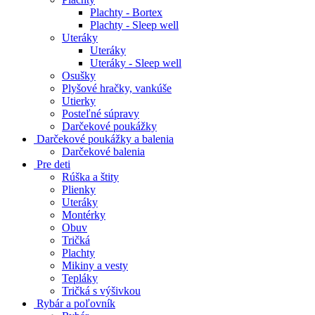
Plachty - Bortex
Plachty - Sleep well
Uteráky
Uteráky
Uteráky - Sleep well
Osušky
Plyšové hračky, vankúše
Utierky
Posteľné súpravy
Darčekové poukážky
Darčekové poukážky a balenia
Darčekové balenia
Pre deti
Rúška a štity
Plienky
Uteráky
Montérky
Obuv
Tričká
Plachty
Mikiny a vesty
Tepláky
Tričká s výšivkou
Rybár a poľovník