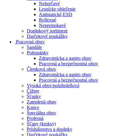
Nehorľavé
Lesnícke oblečenie
Antistatické,ESD
Reflexné
Nepremokavé
Doplnkový sortiment
Darčekové poukážky
Pracovná obuv
Sandále
Poltopánky
Zdravotnícka a gastro obuv
Pracovná a bezpečnostná obuv
Členková obuv
Zdravotnícka a gastro obuv
Pracovná a bezpečnostná obuv
Vysoká obuv/poloholeňová
Čižmy
Šľapky
Zateplená obuv
Kapce
Špeciálna obuv
Profesná
Šľapy (kroksy)
Príslušenstvo a doplnky
Darčekové poukážky