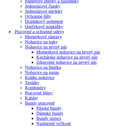
Papierové utierky a zásobníky
Jednorázové čiapky
Jednorázové návleky
Ochranné štíty
Doplnkový sortiment
Darčekové poukážky
Pracovné a ochranné odevy
Monterkové súpravy
Nohavice na traky
Nohavice na pevný pás
Monterkové nohavice na pevný pás
Kuchárske nohavice na pevný pás
Zdravotné nohavice na pevný pás
Nohavice na šnúrku
Nohavice na gumu
Krátke nohavice
Tepláky
Kombinézy
Pracovné blúzy
Kabáty
Bundy pracovné
Pánske bundy
Dámske bundy
Bundy unisex
Nadmerné veľkosti