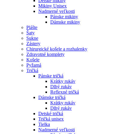
Detské mikiny
Mikiny Unisex
Nadmerné veľkosti
Pánske mikiny
Dámske mikiny
Plášte
Šaty
Sukne
Zástery
Chirurgické košele a rozhalenky
Zdravotné komplety
Košele
Pyžamá
Tričká
Pánske tričká
Krátky rukáv
Dlhý rukáv
Reflexné tričká
Dámske tričká
Krátky rukáv
Dlhý rukáv
Detské tričká
Tričká unisex
Tielka
Nadmerné veľkosti