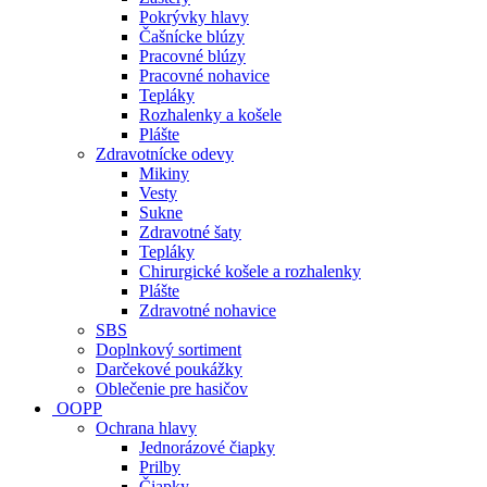
Pokrývky hlavy
Čašnícke blúzy
Pracovné blúzy
Pracovné nohavice
Tepláky
Rozhalenky a košele
Plášte
Zdravotnícke odevy
Mikiny
Vesty
Sukne
Zdravotné šaty
Tepláky
Chirurgické košele a rozhalenky
Plášte
Zdravotné nohavice
SBS
Doplnkový sortiment
Darčekové poukážky
Oblečenie pre hasičov
OOPP
Ochrana hlavy
Jednorázové čiapky
Prilby
Čiapky