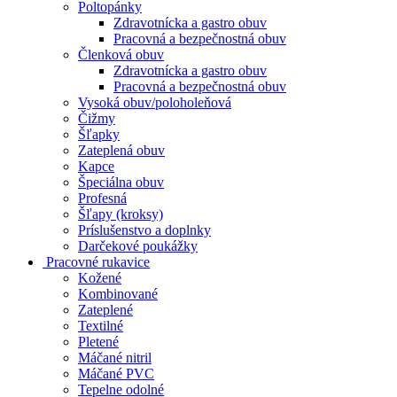
Poltopánky
Zdravotnícka a gastro obuv
Pracovná a bezpečnostná obuv
Členková obuv
Zdravotnícka a gastro obuv
Pracovná a bezpečnostná obuv
Vysoká obuv/poloholeňová
Čižmy
Šľapky
Zateplená obuv
Kapce
Špeciálna obuv
Profesná
Šľapy (kroksy)
Príslušenstvo a doplnky
Darčekové poukážky
Pracovné rukavice
Kožené
Kombinované
Zateplené
Textilné
Pletené
Máčané nitril
Máčané PVC
Tepelne odolné