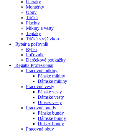
Uteráky
Montérky
Obuv
Tričká
Plachty
Mikiny a vesty
Tepláky
Tričká s výšivkou
Rybár a poľovník
Rybár
Poľovník
Darčekové poukážky
Regatta Professional
Pracovné mikiny
Pánske mikiny
Dámske mikiny
Pracovné vesty
Pánske vesty
Dámske vesty
Unisex vesty
Pracovné bundy
Pánske bundy
Dámske bundy
Unisex bundy
Pracovná obuv