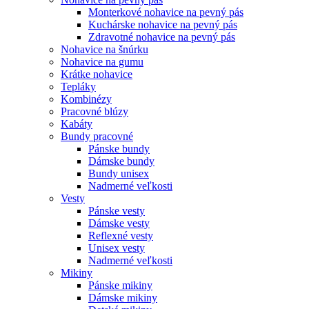
Monterkové nohavice na pevný pás
Kuchárske nohavice na pevný pás
Zdravotné nohavice na pevný pás
Nohavice na šnúrku
Nohavice na gumu
Krátke nohavice
Tepláky
Kombinézy
Pracovné blúzy
Kabáty
Bundy pracovné
Pánske bundy
Dámske bundy
Bundy unisex
Nadmerné veľkosti
Vesty
Pánske vesty
Dámske vesty
Reflexné vesty
Unisex vesty
Nadmerné veľkosti
Mikiny
Pánske mikiny
Dámske mikiny