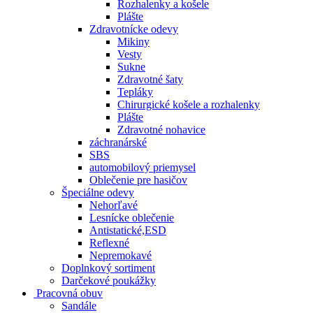
Rozhalenky a košele
Plášte
Zdravotnícke odevy
Mikiny
Vesty
Sukne
Zdravotné šaty
Tepláky
Chirurgické košele a rozhalenky
Plášte
Zdravotné nohavice
záchranárské
SBS
automobilový priemysel
Oblečenie pre hasičov
Špeciálne odevy
Nehorľavé
Lesnícke oblečenie
Antistatické,ESD
Reflexné
Nepremokavé
Doplnkový sortiment
Darčekové poukážky
Pracovná obuv
Sandále