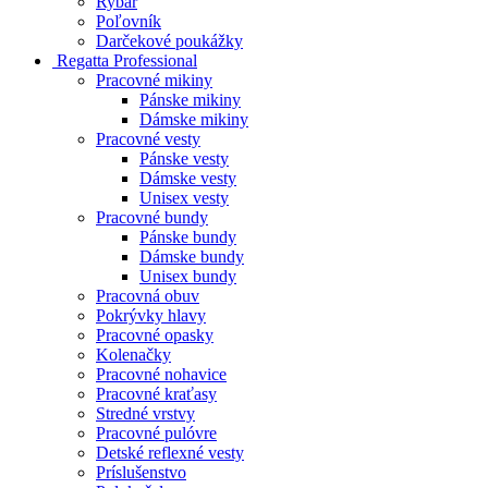
Rybár
Poľovník
Darčekové poukážky
Regatta Professional
Pracovné mikiny
Pánske mikiny
Dámske mikiny
Pracovné vesty
Pánske vesty
Dámske vesty
Unisex vesty
Pracovné bundy
Pánske bundy
Dámske bundy
Unisex bundy
Pracovná obuv
Pokrývky hlavy
Pracovné opasky
Kolenačky
Pracovné nohavice
Pracovné kraťasy
Stredné vrstvy
Pracovné pulóvre
Detské reflexné vesty
Príslušenstvo