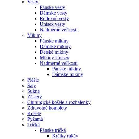
Vesty
Pánske vesty
Dámske vesty
Reflexné vesty
Unisex vesty
Nadmerné veľkosti
Mikiny
Pánske mikiny
Dámske mikiny
Detské mikiny
Mikiny Unisex
Nadmerné veľkosti
Pánske mikiny
Dámske mikiny
Plášte
Šaty
Sukne
Zástery
Chirurgické košele a rozhalenky
Zdravotné komplety
Košele
Pyžamá
Tričká
Pánske tričká
Krátky rukáv