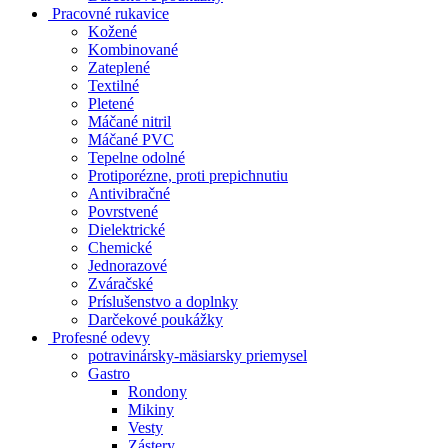
Pracovné rukavice
Kožené
Kombinované
Zateplené
Textilné
Pletené
Máčané nitril
Máčané PVC
Tepelne odolné
Protiporézne, proti prepichnutiu
Antivibračné
Povrstvené
Dielektrické
Chemické
Jednorazové
Zváračské
Príslušenstvo a doplnky
Darčekové poukážky
Profesné odevy
potravinársky-mäsiarsky priemysel
Gastro
Rondony
Mikiny
Vesty
Zástery