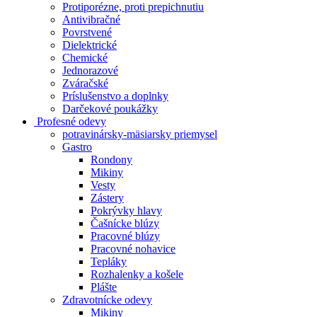
Protiporézne, proti prepichnutiu
Antivibračné
Povrstvené
Dielektrické
Chemické
Jednorazové
Zváračské
Príslušenstvo a doplnky
Darčekové poukážky
Profesné odevy
potravinársky-mäsiarsky priemysel
Gastro
Rondony
Mikiny
Vesty
Zástery
Pokrývky hlavy
Čašnícke blúzy
Pracovné blúzy
Pracovné nohavice
Tepláky
Rozhalenky a košele
Plášte
Zdravotnícke odevy
Mikiny