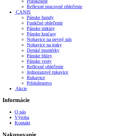
Polokošele
Reflexné pracovné oblečenie
CANIS
Pánske bundy
Funkčné oblečenie
Pánske mikiny
Pánske kraťasy
Nohavice na pevný pás
Nohavice na traky
Detské montérky
Pánske blúzy
Pánske vesty
Reflexné oblečenie
Jednorazové rukavice
Rukavice
Príslušenstvo
Akcie
Informácie
O nás
Výroba
Kontakt
Nakupovanie