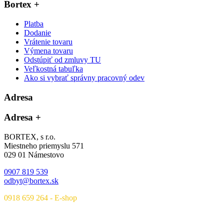
Bortex
+
Platba
Dodanie
Vrátenie tovaru
Výmena tovaru
Odstúpiť od zmluvy TU
Veľkostná tabuľka
Ako si vybrať správny pracovný odev
Adresa
Adresa
+
BORTEX, s r.o.
Miestneho priemyslu 571
029 01 Námestovo
0907 819 539
odbyt@bortex.sk
0918 659 264 - E-shop