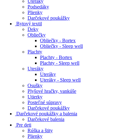
Uteráky
Podsedáky
Plienky
Darčekové poukážky
Bytový textil
Deky
Obliečky
Obliečky - Bortex
Obliečky - Sleep well
Plachty
Plachty - Bortex
Plachty - Sleep well
Uteráky
Uteráky
Uteráky - Sleep well
Osušky
Plyšové hračky, vankúše
Utierky
Posteľné súpravy
Darčekové poukážky
Darčekové poukážky a balenia
Darčekové balenia
Pre deti
Rúška a štity
Plienky