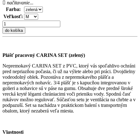
načitavanie...
Farba:
Veľkosť:
do košíka
Plášť pracovný CARINA SET (zelený)
Nepremokavý CARINA SET z PVC, ktorý vás spoľahlivo ochráni
pred nepriazňou počasia, či už na výlete alebo pri práci. Dvojdielny
vodeodolný oblek. Pozostáva z nepremokavého plášťa a
nepremokavých nohavíc. 3/4 plášť je s kapucňou integrovanou v
golieri a nohavice sú v páse na gumu. Obsahuje dve predné široké
vrecká kryté légami chrániacimi voči prieniku vody. Spodnú časť
rukávov možno regulovať. Súčasťou setu je ventilácia na chrbte a v
podpazuší. Set sa nachádza v praktickom balení s transportným
obalom, ktorý nezaberá veľa miesta.
Vlastnosti