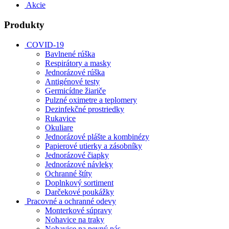
Akcie
Produkty
COVID-19
Bavlnené rúška
Respirátory a masky
Jednorázové rúška
Antigénové testy
Germicídne žiariče
Pulzné oximetre a teplomery
Dezinfekčné prostriedky
Rukavice
Okuliare
Jednorázové plášte a kombinézy
Papierové utierky a zásobníky
Jednorázové čiapky
Jednorázové návleky
Ochranné štíty
Doplnkový sortiment
Darčekové poukážky
Pracovné a ochranné odevy
Monterkové súpravy
Nohavice na traky
Nohavice na pevný pás