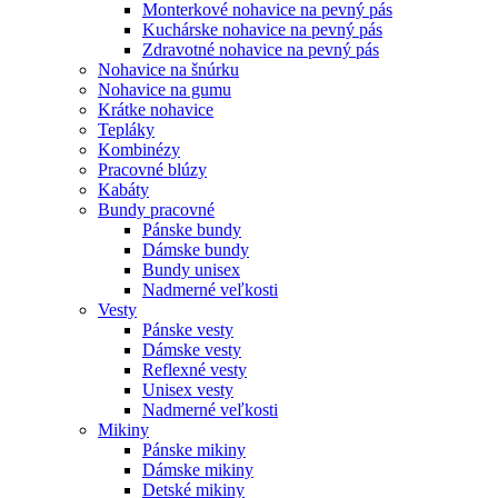
Monterkové nohavice na pevný pás
Kuchárske nohavice na pevný pás
Zdravotné nohavice na pevný pás
Nohavice na šnúrku
Nohavice na gumu
Krátke nohavice
Tepláky
Kombinézy
Pracovné blúzy
Kabáty
Bundy pracovné
Pánske bundy
Dámske bundy
Bundy unisex
Nadmerné veľkosti
Vesty
Pánske vesty
Dámske vesty
Reflexné vesty
Unisex vesty
Nadmerné veľkosti
Mikiny
Pánske mikiny
Dámske mikiny
Detské mikiny