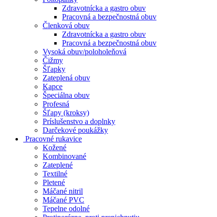
Zdravotnícka a gastro obuv
Pracovná a bezpečnostná obuv
Členková obuv
Zdravotnícka a gastro obuv
Pracovná a bezpečnostná obuv
Vysoká obuv/poloholeňová
Čižmy
Šľapky
Zateplená obuv
Kapce
Špeciálna obuv
Profesná
Šľapy (kroksy)
Príslušenstvo a doplnky
Darčekové poukážky
Pracovné rukavice
Kožené
Kombinované
Zateplené
Textilné
Pletené
Máčané nitril
Máčané PVC
Tepelne odolné