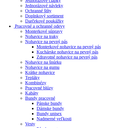
Jednorázové čiapky
Jednorázové návleky
Ochranné štíty
Doplnkový sortiment
Darčekové poukážky
Pracovné a ochranné odevy
Monterkové súpravy
Nohavice na traky
Nohavice na pevný pás
Monterkové nohavice na pevný pás
Kuchárske nohavice na pevný pás
Zdravotné nohavice na pevný pás
Nohavice na šnúrku
Nohavice na gumu
Krátke nohavice
Tepláky
Kombinézy
Pracovné blúzy
Kabáty
Bundy pracovné
Pánske bundy
Dámske bundy
Bundy unisex
Nadmerné veľkosti
Vesty