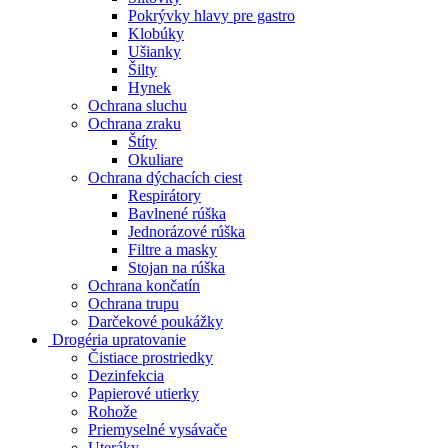
Pokrývky hlavy pre gastro
Klobúky
Ušianky
Šilty
Hynek
Ochrana sluchu
Ochrana zraku
Štíty
Okuliare
Ochrana dýchacích ciest
Respirátory
Bavlnené rúška
Jednorázové rúška
Filtre a masky
Stojan na rúška
Ochrana končatín
Ochrana trupu
Darčekové poukážky
Drogéria upratovanie
Čistiace prostriedky
Dezinfekcia
Papierové utierky
Rohože
Priemyselné vysávače
Uteráky