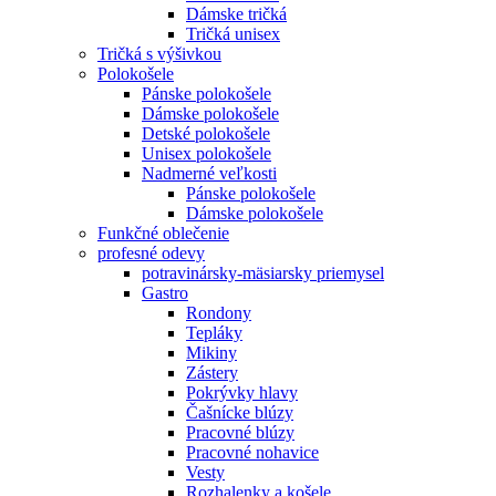
Dámske tričká
Tričká unisex
Tričká s výšivkou
Polokošele
Pánske polokošele
Dámske polokošele
Detské polokošele
Unisex polokošele
Nadmerné veľkosti
Pánske polokošele
Dámske polokošele
Funkčné oblečenie
profesné odevy
potravinársky-mäsiarsky priemysel
Gastro
Rondony
Tepláky
Mikiny
Zástery
Pokrývky hlavy
Čašnícke blúzy
Pracovné blúzy
Pracovné nohavice
Vesty
Rozhalenky a košele