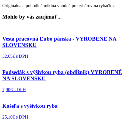
Originálna a pohodlná mikina vhodná pre rybárov na rybačku.
Mohlo by vás zaujímať...
Vesta pracovná Ľubo pánska - VYROBENÉ NA
SLOVENSKU
32,65€ s DPH
Podsedák s výšivkou ryba (obdĺžnik) VYROBENÉ
NA SLOVENSKU
7,90€ s DPH
Košeľa s výšivkou ryba
25,10€ s DPH