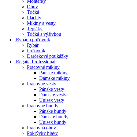
Montérky
Obuv
Tričká
Plachty
Mikiny a vesty
Tepláky
Tričká s výšivkou
Rybár a poľovník
Rybár
Poľovník
Darčekové poukážky
Regatta Professional
Pracovné mikiny
Pánske mikiny
Dámske mikiny
Pracovné vesty
Pánske vesty
Dámske vesty
Unisex vesty
Pracovné bundy
Pánske bundy
Dámske bundy
Unisex bundy
Pracovná obuv
Pokrývky hlavy