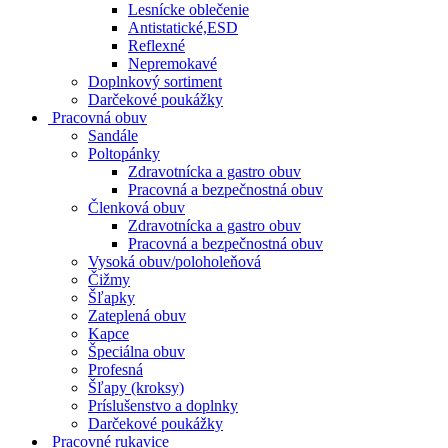
Lesnícke oblečenie
Antistatické,ESD
Reflexné
Nepremokavé
Doplnkový sortiment
Darčekové poukážky
Pracovná obuv
Sandále
Poltopánky
Zdravotnícka a gastro obuv
Pracovná a bezpečnostná obuv
Členková obuv
Zdravotnícka a gastro obuv
Pracovná a bezpečnostná obuv
Vysoká obuv/poloholeňová
Čižmy
Šľapky
Zateplená obuv
Kapce
Špeciálna obuv
Profesná
Šľapy (kroksy)
Príslušenstvo a doplnky
Darčekové poukážky
Pracovné rukavice