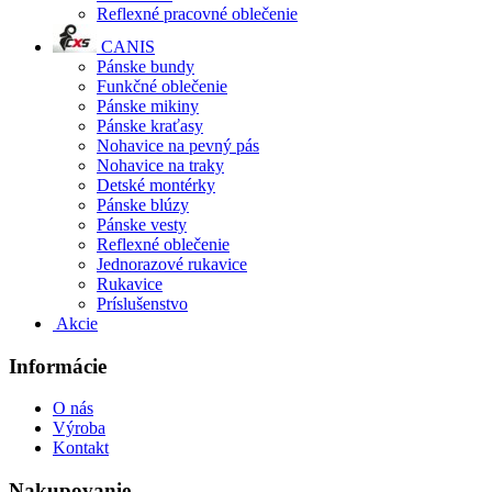
Reflexné pracovné oblečenie
CANIS
Pánske bundy
Funkčné oblečenie
Pánske mikiny
Pánske kraťasy
Nohavice na pevný pás
Nohavice na traky
Detské montérky
Pánske blúzy
Pánske vesty
Reflexné oblečenie
Jednorazové rukavice
Rukavice
Príslušenstvo
Akcie
Informácie
O nás
Výroba
Kontakt
Nakupovanie