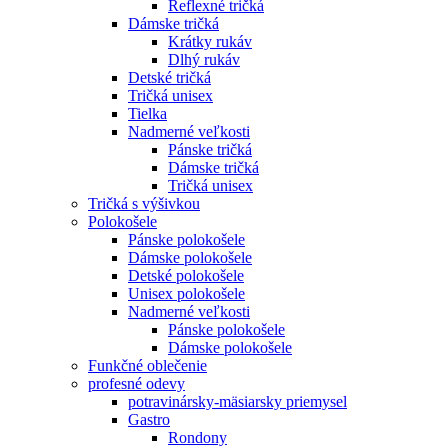
Reflexné tričká
Dámske tričká
Krátky rukáv
Dlhý rukáv
Detské tričká
Tričká unisex
Tielka
Nadmerné veľkosti
Pánske tričká
Dámske tričká
Tričká unisex
Tričká s výšivkou
Polokošele
Pánske polokošele
Dámske polokošele
Detské polokošele
Unisex polokošele
Nadmerné veľkosti
Pánske polokošele
Dámske polokošele
Funkčné oblečenie
profesné odevy
potravinársky-mäsiarsky priemysel
Gastro
Rondony