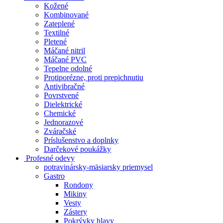
Kožené
Kombinované
Zateplené
Textilné
Pletené
Máčané nitril
Máčané PVC
Tepelne odolné
Protiporézne, proti prepichnutiu
Antivibračné
Povrstvené
Dielektrické
Chemické
Jednorazové
Zváračské
Príslušenstvo a doplnky
Darčekové poukážky
Profesné odevy
potravinársky-mäsiarsky priemysel
Gastro
Rondony
Mikiny
Vesty
Zástery
Pokrývky hlavy