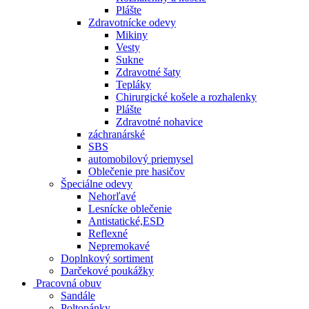
Plášte
Zdravotnícke odevy
Mikiny
Vesty
Sukne
Zdravotné šaty
Tepláky
Chirurgické košele a rozhalenky
Plášte
Zdravotné nohavice
záchranárské
SBS
automobilový priemysel
Oblečenie pre hasičov
Špeciálne odevy
Nehorľavé
Lesnícke oblečenie
Antistatické,ESD
Reflexné
Nepremokavé
Doplnkový sortiment
Darčekové poukážky
Pracovná obuv
Sandále
Poltopánky