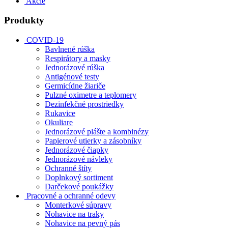
Akcie
Produkty
COVID-19
Bavlnené rúška
Respirátory a masky
Jednorázové rúška
Antigénové testy
Germicídne žiariče
Pulzné oximetre a teplomery
Dezinfekčné prostriedky
Rukavice
Okuliare
Jednorázové plášte a kombinézy
Papierové utierky a zásobníky
Jednorázové čiapky
Jednorázové návleky
Ochranné štíty
Doplnkový sortiment
Darčekové poukážky
Pracovné a ochranné odevy
Monterkové súpravy
Nohavice na traky
Nohavice na pevný pás