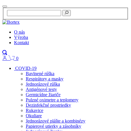
O nás
Výroba
Kontakt
0
COVID-19
Bavlnené rúška
Respirátory a masky
Jednorázové rúška
Antigénové testy
Germicídne žiariče
Pulzné oximetre a teplomery
Dezinfekčné prostriedky
Rukavice
Okuliare
Jednorázové plášte a kombinézy
Papierové utierky a zásobníky