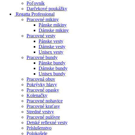
Poľovník
Darčekové poukážky
Regatta Professional
Pracovné mikiny
Pánske mikiny
Dámske mikiny
Pracovné vesty
Pánske vesty
Dámske vesty
Unisex vesty
Pracovné bundy
Pánske bundy
Dámske bundy
Unisex bundy
Pracovná obuv
Pokrývky hlavy
Pracovné opasky
Kolenačky
Pracovné nohavice
Pracovné kraťasy
Stredné vrstvy
Pracovné pulóvre
Detské reflexné vesty
Príslušenstvo
Polokošele