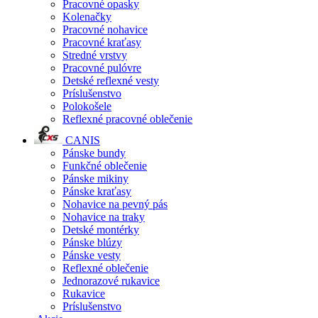
Pracovné opasky
Kolenačky
Pracovné nohavice
Pracovné kraťasy
Stredné vrstvy
Pracovné pulóvre
Detské reflexné vesty
Príslušenstvo
Polokošele
Reflexné pracovné oblečenie
CANIS
Pánske bundy
Funkčné oblečenie
Pánske mikiny
Pánske kraťasy
Nohavice na pevný pás
Nohavice na traky
Detské montérky
Pánske blúzy
Pánske vesty
Reflexné oblečenie
Jednorazové rukavice
Rukavice
Príslušenstvo