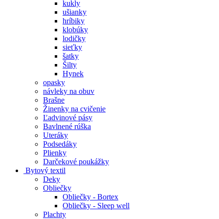
kukly
ušianky
hríbiky
klobúky
lodičky
sieťky
šatky
Šilty
Hynek
opasky
návleky na obuv
Brašne
Žinenky na cvičenie
Ľadvinové pásy
Bavlnené rúška
Uteráky
Podsedáky
Plienky
Darčekové poukážky
Bytový textil
Deky
Obliečky
Obliečky - Bortex
Obliečky - Sleep well
Plachty