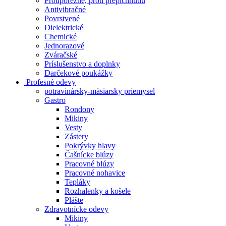
Protiporézne, proti prepichnutiu
Antivibračné
Povrstvené
Dielektrické
Chemické
Jednorazové
Zváračské
Príslušenstvo a doplnky
Darčekové poukážky
Profesné odevy
potravinársky-mäsiarsky priemysel
Gastro
Rondony
Mikiny
Vesty
Zástery
Pokrývky hlavy
Čašnícke blúzy
Pracovné blúzy
Pracovné nohavice
Tepláky
Rozhalenky a košele
Plášte
Zdravotnícke odevy
Mikiny