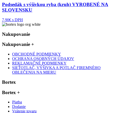
Podsedák s výšivkou ryba (kruh) VYROBENÉ NA
SLOVENSKU
7,90€ s DPH
Nakupovanie
Nakupovanie
+
OBCHODNÉ PODMIENKY
OCHRANA OSOBNÝCH ÚDAJOV
REKLAMAČNÉ PODMIENKY
SIEŤOTLAČ, VÝŠIVKA A POTLAČ FIREMNÉHO
OBLEČENIA NA MIERU
Bortex
Bortex
+
Platba
Dodanie
Vrátenie tovaru