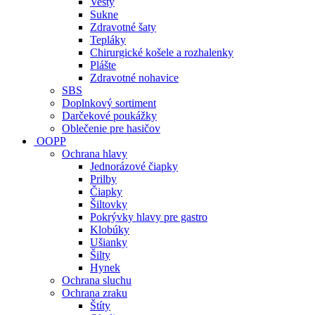
Vesty
Sukne
Zdravotné šaty
Tepláky
Chirurgické košele a rozhalenky
Plášte
Zdravotné nohavice
SBS
Doplnkový sortiment
Darčekové poukážky
Oblečenie pre hasičov
OOPP
Ochrana hlavy
Jednorázové čiapky
Prilby
Čiapky
Šiltovky
Pokrývky hlavy pre gastro
Klobúky
Ušianky
Šilty
Hynek
Ochrana sluchu
Ochrana zraku
Štíty