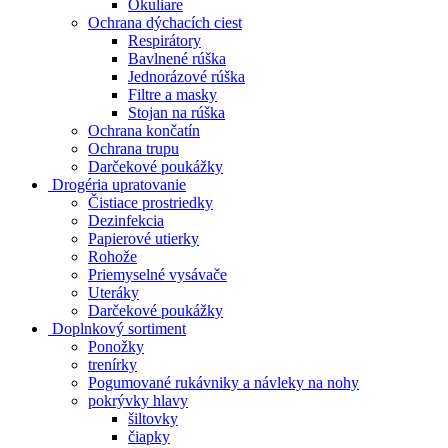
Okuliare
Ochrana dýchacích ciest
Respirátory
Bavlnené rúška
Jednorázové rúška
Filtre a masky
Stojan na rúška
Ochrana končatín
Ochrana trupu
Darčekové poukážky
Drogéria upratovanie
Čistiace prostriedky
Dezinfekcia
Papierové utierky
Rohože
Priemyselné vysávače
Uteráky
Darčekové poukážky
Doplnkový sortiment
Ponožky
trenírky
Pogumované rukávniky a návleky na nohy
pokrývky hlavy
šiltovky
čiapky