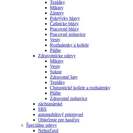
Tepláky
Mikiny
Zástery
Pokrývky hlavy
Čašnícke blúzy
Pracovné blúzy
Pracovné nohavice
Vesty
Rozhalenky a košele
Plášte
Zdravotnícke odevy
Mikiny
Vesty
Sukne
Zdravotné šaty
Tepláky
Chirurgické košele a rozhalenky
Plášte
Zdravotné nohavice
záchranárské
SBS
automobilový priemysel
Oblečenie pre hasičov
Špeciálne odevy
Nehorľavé