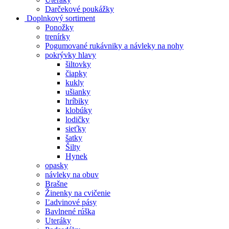
Darčekové poukážky
Doplnkový sortiment
Ponožky
trenírky
Pogumované rukávniky a návleky na nohy
pokrývky hlavy
šiltovky
čiapky
kukly
ušianky
hríbiky
klobúky
lodičky
sieťky
šatky
Šilty
Hynek
opasky
návleky na obuv
Brašne
Žinenky na cvičenie
Ľadvinové pásy
Bavlnené rúška
Uteráky