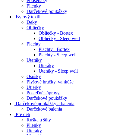
Podsedáky
Plienky
Darčekové poukážky
Bytový textil
Deky
Obliečky
Obliečky - Bortex
Obliečky - Sleep well
Plachty
Plachty - Bortex
Plachty - Sleep well
Uteráky
Uteráky
Uteráky - Sleep well
Osušky
Plyšové hračky, vankúše
Utierky
Posteľné súpravy
Darčekové poukážky
Darčekové poukážky a balenia
Darčekové balenia
Pre deti
Rúška a štity
Plienky
Uteráky