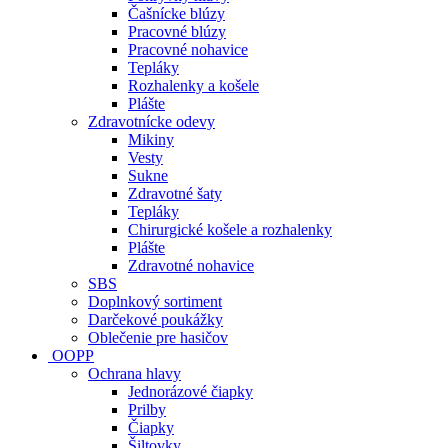
Čašnícke blúzy
Pracovné blúzy
Pracovné nohavice
Tepláky
Rozhalenky a košele
Plášte
Zdravotnícke odevy
Mikiny
Vesty
Sukne
Zdravotné šaty
Tepláky
Chirurgické košele a rozhalenky
Plášte
Zdravotné nohavice
SBS
Doplnkový sortiment
Darčekové poukážky
Oblečenie pre hasičov
OOPP
Ochrana hlavy
Jednorázové čiapky
Prilby
Čiapky
Šiltovky