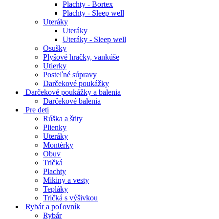
Plachty - Bortex
Plachty - Sleep well
Uteráky
Uteráky
Uteráky - Sleep well
Osušky
Plyšové hračky, vankúše
Utierky
Posteľné súpravy
Darčekové poukážky
Darčekové poukážky a balenia
Darčekové balenia
Pre deti
Rúška a štity
Plienky
Uteráky
Montérky
Obuv
Tričká
Plachty
Mikiny a vesty
Tepláky
Tričká s výšivkou
Rybár a poľovník
Rybár