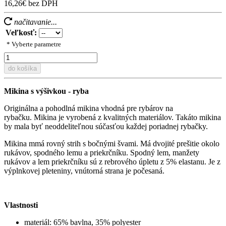
16,26€ bez DPH
načitavanie...
Veľkosť:
* Vyberte parametre
do košíka
Mikina s výšivkou - ryba
Originálna a pohodlná mikina vhodná pre rybárov na
rybačku. Mikina je vyrobená z kvalitných materiálov. Takáto mikina
by mala byť neoddeliteľnou súčasťou každej poriadnej rybačky.
Mikina mmá rovný strih s bočnými švami. Má dvojité prešitie okolo
rukávov, spodného lemu a priekrčníku. Spodný lem, manžety
rukávov a lem priekrčníku sú z rebrového úpletu z 5% elastanu. Je z
výplnkovej pleteniny, vnútorná strana je počesaná.
Vlastnosti
materiál: 65% bavlna, 35% polyester