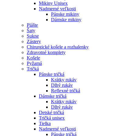
Mikiny Unisex
Nadmerné veľkosti
Pánske mikiny
Dámske mikiny
Plášte
Šaty
Sukne
Zástery
Chirurgické košele a rozhalenky
Zdravotné komplety
Košele
Pyžamá
Tričká
Pánske tričká
Krátky rukáv
Dlhý rukáv
Reflexné tričká
Dámske tričká
Krátky rukáv
Dlhý rukáv
Detské tričká
Tričká unisex
Tielka
Nadmerné veľkosti
Pánske tričká