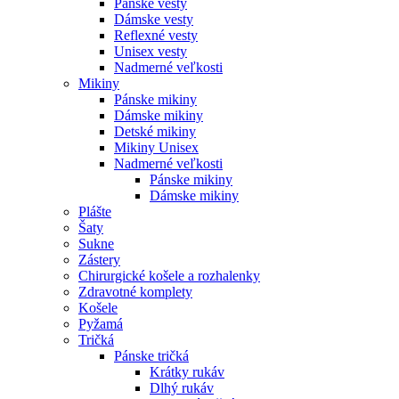
Pánske vesty
Dámske vesty
Reflexné vesty
Unisex vesty
Nadmerné veľkosti
Mikiny
Pánske mikiny
Dámske mikiny
Detské mikiny
Mikiny Unisex
Nadmerné veľkosti
Pánske mikiny
Dámske mikiny
Plášte
Šaty
Sukne
Zástery
Chirurgické košele a rozhalenky
Zdravotné komplety
Košele
Pyžamá
Tričká
Pánske tričká
Krátky rukáv
Dlhý rukáv