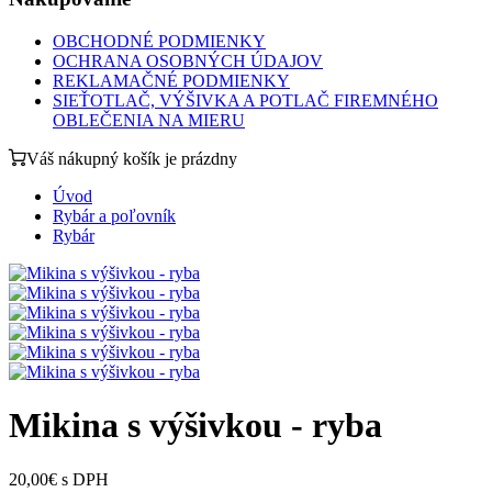
OBCHODNÉ PODMIENKY
OCHRANA OSOBNÝCH ÚDAJOV
REKLAMAČNÉ PODMIENKY
SIEŤOTLAČ, VÝŠIVKA A POTLAČ FIREMNÉHO
OBLEČENIA NA MIERU
Váš nákupný košík je prázdny
Úvod
Rybár a poľovník
Rybár
Mikina s výšivkou - ryba
20,00€ s DPH