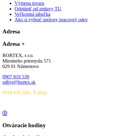
Výmena tovaru
Odstúpiť od zmluvy TU
Veľkostná tabuľka
Ako si vybrať správny pracovný odev
Adresa
Adresa
+
BORTEX, s r.o.
Miestneho priemyslu 571
029 01 Námestovo
0907 819 539
odbyt@bortex.sk
0918 659 264 - E-shop
Otváracie hodiny