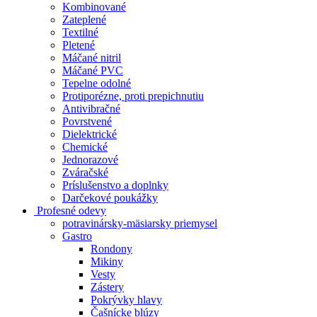
Kombinované
Zateplené
Textilné
Pletené
Máčané nitril
Máčané PVC
Tepelne odolné
Protiporézne, proti prepichnutiu
Antivibračné
Povrstvené
Dielektrické
Chemické
Jednorazové
Zváračské
Príslušenstvo a doplnky
Darčekové poukážky
Profesné odevy
potravinársky-mäsiarsky priemysel
Gastro
Rondony
Mikiny
Vesty
Zástery
Pokrývky hlavy
Čašnícke blúzy