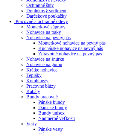
Ochranné štíty
Doplnkový sortiment
Darčekové poukážky
Pracovné a ochranné odevy
Monterkové súpravy
Nohavice na traky
Nohavice na pevný pás
Monterkové nohavice na pevný pás
Kuchárske nohavice na pevný pás
Zdravotné nohavice na pevný pás
Nohavice na šnúrku
Nohavice na gumu
Krátke nohavice
Tepláky
Kombinézy
Pracovné blúzy
Kabáty
Bundy pracovné
Pánske bundy
Dámske bundy
Bundy unisex
Nadmerné veľkosti
Vesty
Pánske vesty