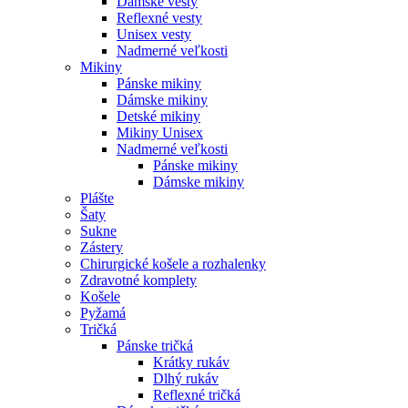
Dámske vesty
Reflexné vesty
Unisex vesty
Nadmerné veľkosti
Mikiny
Pánske mikiny
Dámske mikiny
Detské mikiny
Mikiny Unisex
Nadmerné veľkosti
Pánske mikiny
Dámske mikiny
Plášte
Šaty
Sukne
Zástery
Chirurgické košele a rozhalenky
Zdravotné komplety
Košele
Pyžamá
Tričká
Pánske tričká
Krátky rukáv
Dlhý rukáv
Reflexné tričká