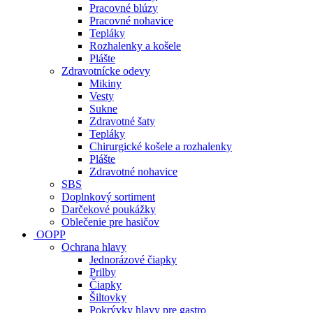
Pracovné blúzy
Pracovné nohavice
Tepláky
Rozhalenky a košele
Plášte
Zdravotnícke odevy
Mikiny
Vesty
Sukne
Zdravotné šaty
Tepláky
Chirurgické košele a rozhalenky
Plášte
Zdravotné nohavice
SBS
Doplnkový sortiment
Darčekové poukážky
Oblečenie pre hasičov
OOPP
Ochrana hlavy
Jednorázové čiapky
Prilby
Čiapky
Šiltovky
Pokrývky hlavy pre gastro