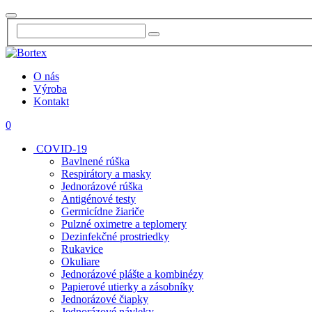
O nás
Výroba
Kontakt
0
COVID-19
Bavlnené rúška
Respirátory a masky
Jednorázové rúška
Antigénové testy
Germicídne žiariče
Pulzné oximetre a teplomery
Dezinfekčné prostriedky
Rukavice
Okuliare
Jednorázové plášte a kombinézy
Papierové utierky a zásobníky
Jednorázové čiapky
Jednorázové návleky