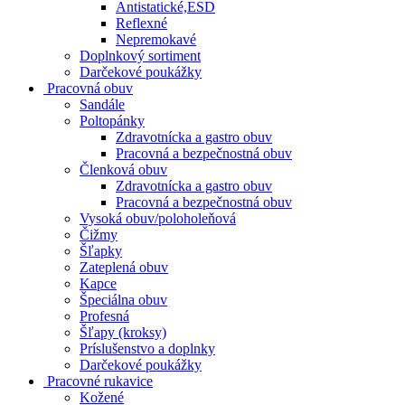
Antistatické,ESD
Reflexné
Nepremokavé
Doplnkový sortiment
Darčekové poukážky
Pracovná obuv
Sandále
Poltopánky
Zdravotnícka a gastro obuv
Pracovná a bezpečnostná obuv
Členková obuv
Zdravotnícka a gastro obuv
Pracovná a bezpečnostná obuv
Vysoká obuv/poloholeňová
Čižmy
Šľapky
Zateplená obuv
Kapce
Špeciálna obuv
Profesná
Šľapy (kroksy)
Príslušenstvo a doplnky
Darčekové poukážky
Pracovné rukavice
Kožené