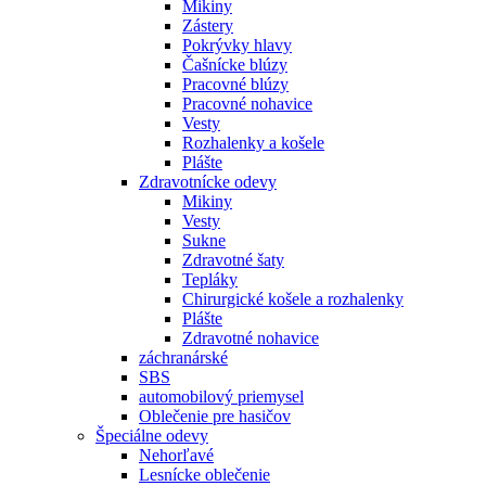
Mikiny
Zástery
Pokrývky hlavy
Čašnícke blúzy
Pracovné blúzy
Pracovné nohavice
Vesty
Rozhalenky a košele
Plášte
Zdravotnícke odevy
Mikiny
Vesty
Sukne
Zdravotné šaty
Tepláky
Chirurgické košele a rozhalenky
Plášte
Zdravotné nohavice
záchranárské
SBS
automobilový priemysel
Oblečenie pre hasičov
Špeciálne odevy
Nehorľavé
Lesnícke oblečenie