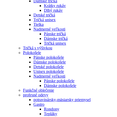
Dámske tričká
Krátky rukáv
Dlhý rukáv
Detské tričká
Tričká unisex
Tielka
Nadmerné veľkosti
Pánske tričká
Dámske tričká
Tričká unisex
Tričká s výšivkou
Polokošele
Pánske polokošele
Dámske polokošele
Detské polokošele
Unisex polokošele
Nadmerné veľkosti
Pánske polokošele
Dámske polokošele
Funkčné oblečenie
profesné odevy
potravinársky-mäsiarsky priemysel
Gastro
Rondony
Tepláky