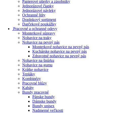
Papierové utierky a zásobníky
Jednorázové čiapky
Jednorázové návleky
Ochranné štíty
Doplnkový sortiment
Darčekové poukážky
Pracovné a ochranné odevy
Monterkové súpravy
Nohavice na traky
Nohavice na pevný pás
Monterkové nohavice na pevný pás
Kuchárske nohavice na pevný pás
Zdravotné nohavice na pevný pás
Nohavice na šnúrku
Nohavice na gumu
Krátke nohavice
Tepláky
Kombinézy
Pracovné blúzy
Kabáty
Bundy pracovné
Pánske bundy
Dámske bundy
Bundy unisex
Nadmerné veľkosti