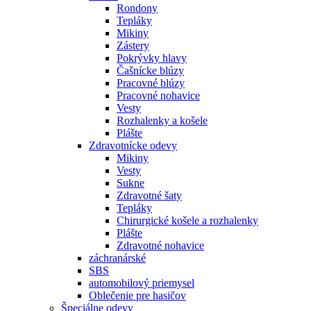
Rondony
Tepláky
Mikiny
Zástery
Pokrývky hlavy
Čašnícke blúzy
Pracovné blúzy
Pracovné nohavice
Vesty
Rozhalenky a košele
Plášte
Zdravotnícke odevy
Mikiny
Vesty
Sukne
Zdravotné šaty
Tepláky
Chirurgické košele a rozhalenky
Plášte
Zdravotné nohavice
záchranárské
SBS
automobilový priemysel
Oblečenie pre hasičov
Špeciálne odevy