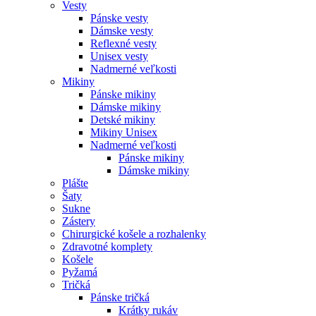
Vesty
Pánske vesty
Dámske vesty
Reflexné vesty
Unisex vesty
Nadmerné veľkosti
Mikiny
Pánske mikiny
Dámske mikiny
Detské mikiny
Mikiny Unisex
Nadmerné veľkosti
Pánske mikiny
Dámske mikiny
Plášte
Šaty
Sukne
Zástery
Chirurgické košele a rozhalenky
Zdravotné komplety
Košele
Pyžamá
Tričká
Pánske tričká
Krátky rukáv