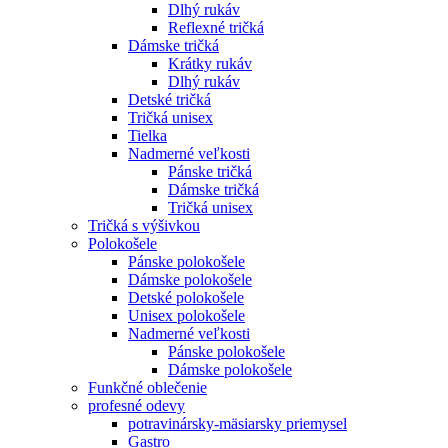
Dlhý rukáv
Reflexné tričká
Dámske tričká
Krátky rukáv
Dlhý rukáv
Detské tričká
Tričká unisex
Tielka
Nadmerné veľkosti
Pánske tričká
Dámske tričká
Tričká unisex
Tričká s výšivkou
Polokošele
Pánske polokošele
Dámske polokošele
Detské polokošele
Unisex polokošele
Nadmerné veľkosti
Pánske polokošele
Dámske polokošele
Funkčné oblečenie
profesné odevy
potravinársky-mäsiarsky priemysel
Gastro