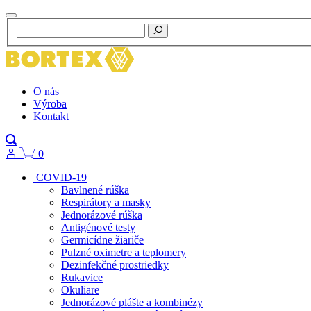
O nás
Výroba
Kontakt
0
COVID-19
Bavlnené rúška
Respirátory a masky
Jednorázové rúška
Antigénové testy
Germicídne žiariče
Pulzné oximetre a teplomery
Dezinfekčné prostriedky
Rukavice
Okuliare
Jednorázové plášte a kombinézy