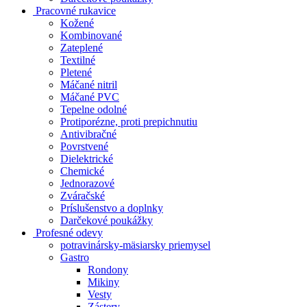
Pracovné rukavice
Kožené
Kombinované
Zateplené
Textilné
Pletené
Máčané nitril
Máčané PVC
Tepelne odolné
Protiporézne, proti prepichnutiu
Antivibračné
Povrstvené
Dielektrické
Chemické
Jednorazové
Zváračské
Príslušenstvo a doplnky
Darčekové poukážky
Profesné odevy
potravinársky-mäsiarsky priemysel
Gastro
Rondony
Mikiny
Vesty
Zástery