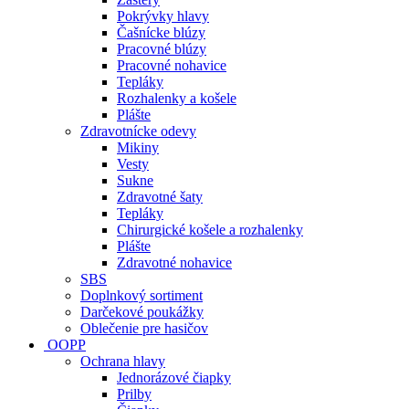
Pokrývky hlavy
Čašnícke blúzy
Pracovné blúzy
Pracovné nohavice
Tepláky
Rozhalenky a košele
Plášte
Zdravotnícke odevy
Mikiny
Vesty
Sukne
Zdravotné šaty
Tepláky
Chirurgické košele a rozhalenky
Plášte
Zdravotné nohavice
SBS
Doplnkový sortiment
Darčekové poukážky
Oblečenie pre hasičov
OOPP
Ochrana hlavy
Jednorázové čiapky
Prilby