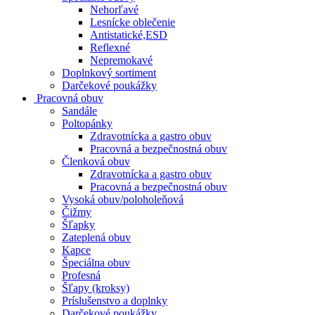
Nehorľavé
Lesnícke oblečenie
Antistatické,ESD
Reflexné
Nepremokavé
Doplnkový sortiment
Darčekové poukážky
Pracovná obuv
Sandále
Poltopánky
Zdravotnícka a gastro obuv
Pracovná a bezpečnostná obuv
Členková obuv
Zdravotnícka a gastro obuv
Pracovná a bezpečnostná obuv
Vysoká obuv/poloholeňová
Čižmy
Šľapky
Zateplená obuv
Kapce
Špeciálna obuv
Profesná
Šľapy (kroksy)
Príslušenstvo a doplnky
Darčekové poukážky