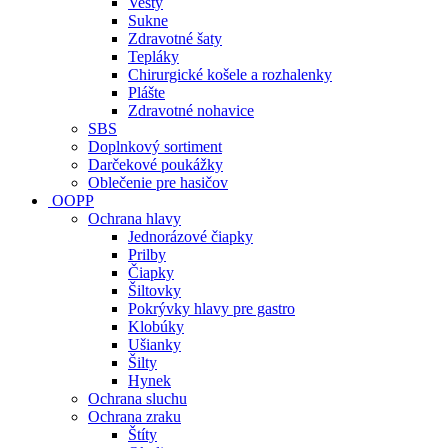
Vesty
Sukne
Zdravotné šaty
Tepláky
Chirurgické košele a rozhalenky
Plášte
Zdravotné nohavice
SBS
Doplnkový sortiment
Darčekové poukážky
Oblečenie pre hasičov
OOPP
Ochrana hlavy
Jednorázové čiapky
Prilby
Čiapky
Šiltovky
Pokrývky hlavy pre gastro
Klobúky
Ušianky
Šilty
Hynek
Ochrana sluchu
Ochrana zraku
Štíty