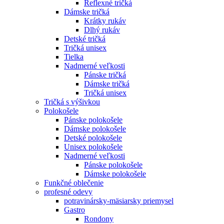
Reflexné tričká
Dámske tričká
Krátky rukáv
Dlhý rukáv
Detské tričká
Tričká unisex
Tielka
Nadmerné veľkosti
Pánske tričká
Dámske tričká
Tričká unisex
Tričká s výšivkou
Polokošele
Pánske polokošele
Dámske polokošele
Detské polokošele
Unisex polokošele
Nadmerné veľkosti
Pánske polokošele
Dámske polokošele
Funkčné oblečenie
profesné odevy
potravinársky-mäsiarsky priemysel
Gastro
Rondony