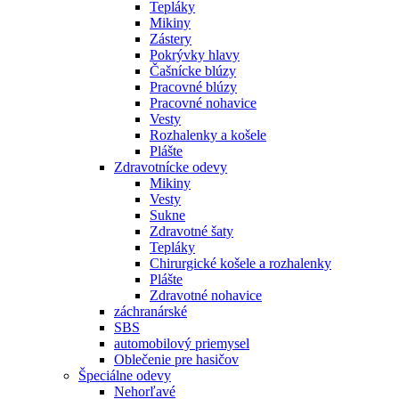
Tepláky
Mikiny
Zástery
Pokrývky hlavy
Čašnícke blúzy
Pracovné blúzy
Pracovné nohavice
Vesty
Rozhalenky a košele
Plášte
Zdravotnícke odevy
Mikiny
Vesty
Sukne
Zdravotné šaty
Tepláky
Chirurgické košele a rozhalenky
Plášte
Zdravotné nohavice
záchranárské
SBS
automobilový priemysel
Oblečenie pre hasičov
Špeciálne odevy
Nehorľavé