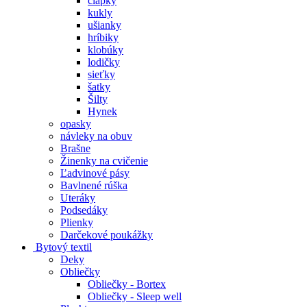
čiapky
kukly
ušianky
hríbiky
klobúky
lodičky
sieťky
šatky
Šilty
Hynek
opasky
návleky na obuv
Brašne
Žinenky na cvičenie
Ľadvinové pásy
Bavlnené rúška
Uteráky
Podsedáky
Plienky
Darčekové poukážky
Bytový textil
Deky
Obliečky
Obliečky - Bortex
Obliečky - Sleep well