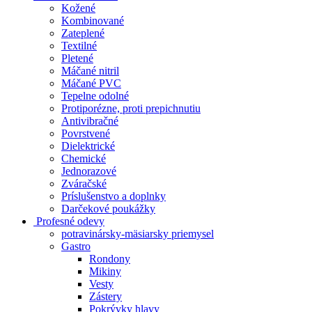
Kožené
Kombinované
Zateplené
Textilné
Pletené
Máčané nitril
Máčané PVC
Tepelne odolné
Protiporézne, proti prepichnutiu
Antivibračné
Povrstvené
Dielektrické
Chemické
Jednorazové
Zváračské
Príslušenstvo a doplnky
Darčekové poukážky
Profesné odevy
potravinársky-mäsiarsky priemysel
Gastro
Rondony
Mikiny
Vesty
Zástery
Pokrývky hlavy