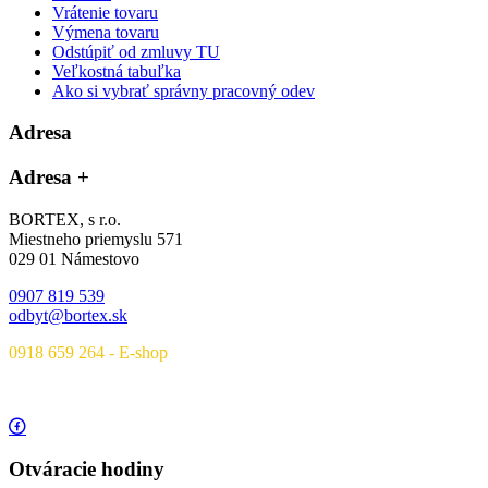
Vrátenie tovaru
Výmena tovaru
Odstúpiť od zmluvy TU
Veľkostná tabuľka
Ako si vybrať správny pracovný odev
Adresa
Adresa
+
BORTEX, s r.o.
Miestneho priemyslu 571
029 01 Námestovo
0907 819 539
odbyt@bortex.sk
0918 659 264 - E-shop
Otváracie hodiny