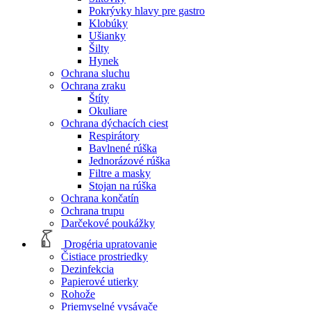
Pokrývky hlavy pre gastro
Klobúky
Ušianky
Šilty
Hynek
Ochrana sluchu
Ochrana zraku
Štíty
Okuliare
Ochrana dýchacích ciest
Respirátory
Bavlnené rúška
Jednorázové rúška
Filtre a masky
Stojan na rúška
Ochrana končatín
Ochrana trupu
Darčekové poukážky
Drogéria upratovanie
Čistiace prostriedky
Dezinfekcia
Papierové utierky
Rohože
Priemyselné vysávače