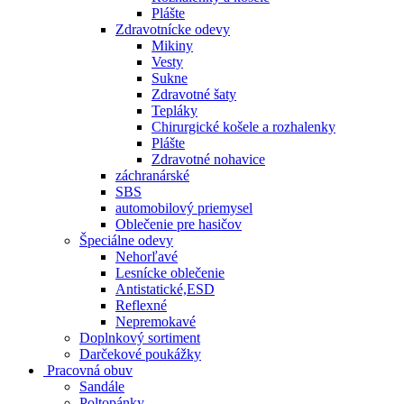
Plášte
Zdravotnícke odevy
Mikiny
Vesty
Sukne
Zdravotné šaty
Tepláky
Chirurgické košele a rozhalenky
Plášte
Zdravotné nohavice
záchranárské
SBS
automobilový priemysel
Oblečenie pre hasičov
Špeciálne odevy
Nehorľavé
Lesnícke oblečenie
Antistatické,ESD
Reflexné
Nepremokavé
Doplnkový sortiment
Darčekové poukážky
Pracovná obuv
Sandále
Poltopánky