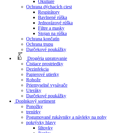
Okuliare
Ochrana dýchacích ciest
Respirátory
Bavlnené rúška
Jednorázové rúška
Filtre a masky
Stojan na rúška
Ochrana končatín
Ochrana trupu
Darčekové poukážky
Drogéria upratovanie
Čistiace prostriedky
Dezinfekcia
Papierové utierky
Rohože
Priemyselné vysávače
Uteráky
Darčekové poukážky
Doplnkový sortiment
Ponožky
trenírky
Pogumované rukávniky a návleky na nohy
pokrývky hlavy
šiltovky