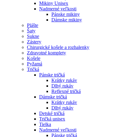
Mikiny Unisex
Nadmerné veľkosti
Pánske mikiny
Dámske mikiny
Plášte
Šaty
Sukne
Zástery
Chirurgické košele a rozhalenky
Zdravotné komplety
Košele
Pyžamá
Tričká
Pánske tričká
Krátky rukáv
Dlhý rukáv
Reflexné tričká
Dámske tričká
Krátky rukáv
Dlhý rukáv
Detské tričká
Tričká unisex
Tielka
Nadmerné veľkosti
Pánske tričká