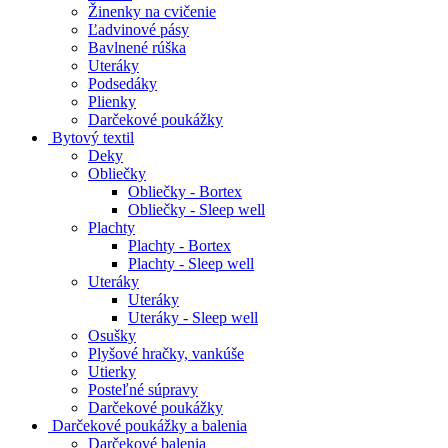
Žinenky na cvičenie
Ľadvinové pásy
Bavlnené rúška
Uteráky
Podsedáky
Plienky
Darčekové poukážky
Bytový textil
Deky
Obliečky
Obliečky - Bortex
Obliečky - Sleep well
Plachty
Plachty - Bortex
Plachty - Sleep well
Uteráky
Uteráky
Uteráky - Sleep well
Osušky
Plyšové hračky, vankúše
Utierky
Posteľné súpravy
Darčekové poukážky
Darčekové poukážky a balenia
Darčekové balenia