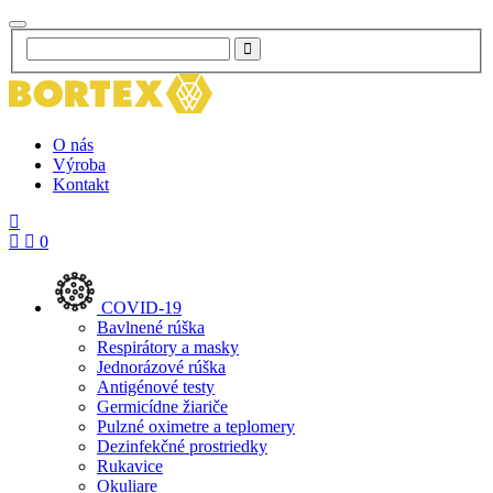
O nás
Výroba
Kontakt
0
COVID-19
Bavlnené rúška
Respirátory a masky
Jednorázové rúška
Antigénové testy
Germicídne žiariče
Pulzné oximetre a teplomery
Dezinfekčné prostriedky
Rukavice
Okuliare