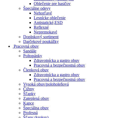
Oblečenie pre hasičov
Špeciálne odevy
Nehorľavé
Lesnícke oblečenie
Antistatické,ESD
Reflexné
Nepremokavé
Doplnkový sortiment
Darčekové poukážky
Pracovná obuv
Sandále
Poltopánky
Zdravotnícka a gastro obuv
Pracovná a bezpečnostná obuv
Členková obuv
Zdravotnícka a gastro obuv
Pracovná a bezpečnostná obuv
Vysoká obuv/poloholeňová
Čižmy
Šľapky
Zateplená obuv
Kapce
Špeciálna obuv
Profesná
Šľapy (kroksy)