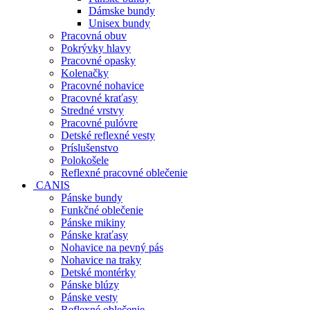
Dámske bundy
Unisex bundy
Pracovná obuv
Pokrývky hlavy
Pracovné opasky
Kolenačky
Pracovné nohavice
Pracovné kraťasy
Stredné vrstvy
Pracovné pulóvre
Detské reflexné vesty
Príslušenstvo
Polokošele
Reflexné pracovné oblečenie
CANIS
Pánske bundy
Funkčné oblečenie
Pánske mikiny
Pánske kraťasy
Nohavice na pevný pás
Nohavice na traky
Detské montérky
Pánske blúzy
Pánske vesty
Reflexné oblečenie