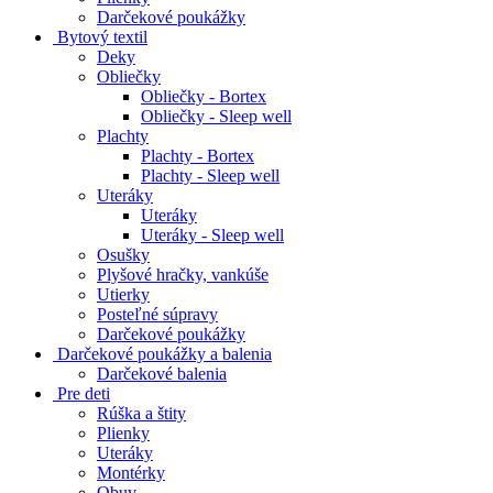
Darčekové poukážky
Bytový textil
Deky
Obliečky
Obliečky - Bortex
Obliečky - Sleep well
Plachty
Plachty - Bortex
Plachty - Sleep well
Uteráky
Uteráky
Uteráky - Sleep well
Osušky
Plyšové hračky, vankúše
Utierky
Posteľné súpravy
Darčekové poukážky
Darčekové poukážky a balenia
Darčekové balenia
Pre deti
Rúška a štity
Plienky
Uteráky
Montérky
Obuv