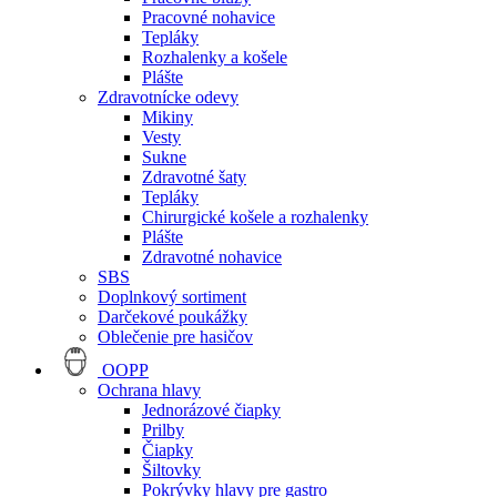
Pracovné nohavice
Tepláky
Rozhalenky a košele
Plášte
Zdravotnícke odevy
Mikiny
Vesty
Sukne
Zdravotné šaty
Tepláky
Chirurgické košele a rozhalenky
Plášte
Zdravotné nohavice
SBS
Doplnkový sortiment
Darčekové poukážky
Oblečenie pre hasičov
OOPP
Ochrana hlavy
Jednorázové čiapky
Prilby
Čiapky
Šiltovky
Pokrývky hlavy pre gastro