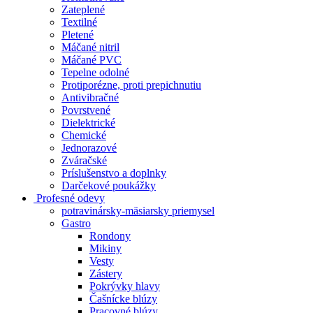
Zateplené
Textilné
Pletené
Máčané nitril
Máčané PVC
Tepelne odolné
Protiporézne, proti prepichnutiu
Antivibračné
Povrstvené
Dielektrické
Chemické
Jednorazové
Zváračské
Príslušenstvo a doplnky
Darčekové poukážky
Profesné odevy
potravinársky-mäsiarsky priemysel
Gastro
Rondony
Mikiny
Vesty
Zástery
Pokrývky hlavy
Čašnícke blúzy
Pracovné blúzy