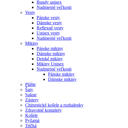
Bundy unisex
Nadmerné veľkosti
Vesty
Pánske vesty
Dámske vesty
Reflexné vesty
Unisex vesty
Nadmerné veľkosti
Mikiny
Pánske mikiny
Dámske mikiny
Detské mikiny
Mikiny Unisex
Nadmerné veľkosti
Pánske mikiny
Dámske mikiny
Plášte
Šaty
Sukne
Zástery
Chirurgické košele a rozhalenky
Zdravotné komplety
Košele
Pyžamá
Tričká