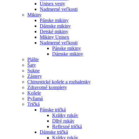
Unisex vesty
Nadmerné veľkosti
Mikiny
Pánske mikiny
Dámske mikiny
Detské mikiny
Mikiny Unisex
Nadmerné veľkosti
Pánske mikiny
Dámske mikiny
Plášte
Šaty
Sukne
Zástery
Chirurgické košele a rozhalenky
Zdravotné komplety
Košele
Pyžamá
Tričká
Pánske tričká
Krátky rukáv
Dlhý rukáv
Reflexné tričká
Dámske tričká
Krátky rukáv