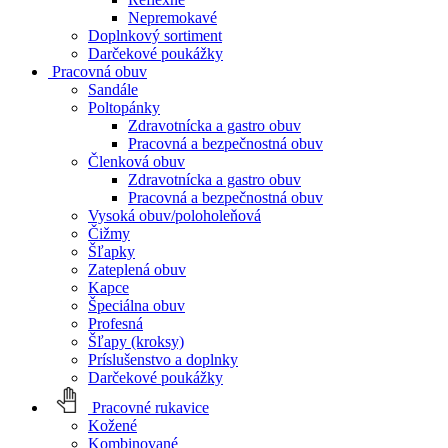
Nepremokavé
Doplnkový sortiment
Darčekové poukážky
Pracovná obuv
Sandále
Poltopánky
Zdravotnícka a gastro obuv
Pracovná a bezpečnostná obuv
Členková obuv
Zdravotnícka a gastro obuv
Pracovná a bezpečnostná obuv
Vysoká obuv/poloholeňová
Čižmy
Šľapky
Zateplená obuv
Kapce
Špeciálna obuv
Profesná
Šľapy (kroksy)
Príslušenstvo a doplnky
Darčekové poukážky
Pracovné rukavice
Kožené
Kombinované