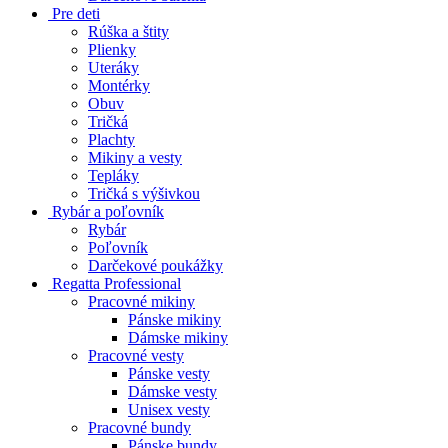
Pre deti
Rúška a štity
Plienky
Uteráky
Montérky
Obuv
Tričká
Plachty
Mikiny a vesty
Tepláky
Tričká s výšivkou
Rybár a poľovník
Rybár
Poľovník
Darčekové poukážky
Regatta Professional
Pracovné mikiny
Pánske mikiny
Dámske mikiny
Pracovné vesty
Pánske vesty
Dámske vesty
Unisex vesty
Pracovné bundy
Pánske bundy