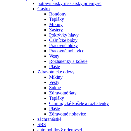
potravinársky-mäsiarsky priemysel
Gastro
Rondony
Tepláky
Mikiny
Zástery
Pokrývky hlavy
Čašnícke blúzy
Pracovné blúzy
Pracovné nohavice
Vesty
Rozhalenky a košele
Plášte
Zdravotnícke odevy
Mikiny
Vesty
Sukne
Zdravotné šaty
Tepláky
Chirurgické košele a rozhalenky
Plášte
Zdravotné nohavice
záchranárské
SBS
automobilový priemysel