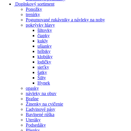
Doplnkový sortiment
Ponožky
trenírky
Pogumované rukávniky a návleky na nohy
pokrývky hlavy
šiltovky
čiapky
kukly
ušianky
hríbiky
klobúky
lodičky
sieťky
šatky
Šilty
Hynek
opasky
návleky na obuv
Brašne
Žinenky na cvičenie
Ľadvinové pásy
Bavlnené rúška
Uteráky
Podsedáky
Plienky