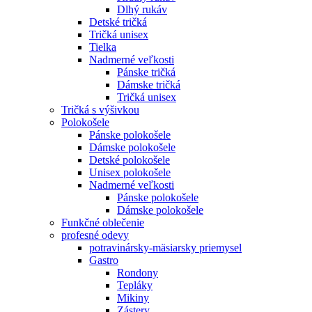
Dlhý rukáv
Detské tričká
Tričká unisex
Tielka
Nadmerné veľkosti
Pánske tričká
Dámske tričká
Tričká unisex
Tričká s výšivkou
Polokošele
Pánske polokošele
Dámske polokošele
Detské polokošele
Unisex polokošele
Nadmerné veľkosti
Pánske polokošele
Dámske polokošele
Funkčné oblečenie
profesné odevy
potravinársky-mäsiarsky priemysel
Gastro
Rondony
Tepláky
Mikiny
Zástery