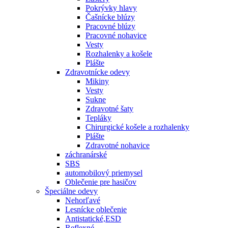
Pokrývky hlavy
Čašnícke blúzy
Pracovné blúzy
Pracovné nohavice
Vesty
Rozhalenky a košele
Plášte
Zdravotnícke odevy
Mikiny
Vesty
Sukne
Zdravotné šaty
Tepláky
Chirurgické košele a rozhalenky
Plášte
Zdravotné nohavice
záchranárské
SBS
automobilový priemysel
Oblečenie pre hasičov
Špeciálne odevy
Nehorľavé
Lesnícke oblečenie
Antistatické,ESD
Reflexné