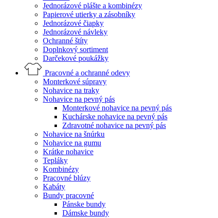
Jednorázové plášte a kombinézy
Papierové utierky a zásobníky
Jednorázové čiapky
Jednorázové návleky
Ochranné štíty
Doplnkový sortiment
Darčekové poukážky
Pracovné a ochranné odevy
Monterkové súpravy
Nohavice na traky
Nohavice na pevný pás
Monterkové nohavice na pevný pás
Kuchárske nohavice na pevný pás
Zdravotné nohavice na pevný pás
Nohavice na šnúrku
Nohavice na gumu
Krátke nohavice
Tepláky
Kombinézy
Pracovné blúzy
Kabáty
Bundy pracovné
Pánske bundy
Dámske bundy