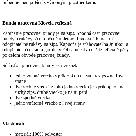
prípadne manipulácií s výrobnými prostriedkami.
Bunda pracovná Klovela reflexná
Zapínanie pracovnej bundy je na zips. Spodná časť pracovnej
bundy a rukávy sú ukončené úpletom. Pracovná bunda má
odopínateľné rukávy na zips. Kapucňa je sťahovateľná šnúrkou a
odopínateľná na auto gombíky. Obsahuje dva našité reflexné pásy
po celom obvode pracovnej bundy.
Súčasťou pracovnej bundy je 5 vreciek:
jedno vrchné vrecko s príklopkou na suchý zips - na ľavej
strane
dve vrchné vrecká z toho jedno vrecko je s príklopkou na
suchý zips, druhé vrecko je na tri perá
dve spodné vrecká
jedno vnútorné vrecko z ľavej strany
Vlastnosti:
materiál: 100% polyester