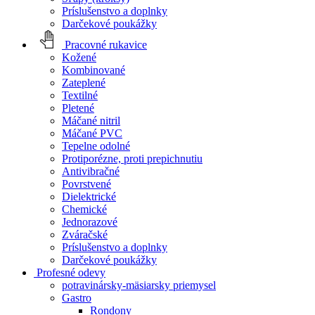
Príslušenstvo a doplnky
Darčekové poukážky
Pracovné rukavice
Kožené
Kombinované
Zateplené
Textilné
Pletené
Máčané nitril
Máčané PVC
Tepelne odolné
Protiporézne, proti prepichnutiu
Antivibračné
Povrstvené
Dielektrické
Chemické
Jednorazové
Zváračské
Príslušenstvo a doplnky
Darčekové poukážky
Profesné odevy
potravinársky-mäsiarsky priemysel
Gastro
Rondony