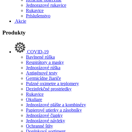
Jednorazové rukavice
Rukavice
Príslušenstvo
Akcie
Produkty
COVID-19
Bavlnené rúška
Respirátory a masky
Jednorázové rúška
Antigénové testy
Germicídne žiariče
Pulzné oximetre a teplomery
Dezinfekčné prostriedky
Rukavice
Okuliare
Jednorázové plášte a kombinézy
Papierové utierky a zásobníky
Jednorázové čiapky
Jednorázové návleky
Ochranné štíty
Doplnkový sortiment