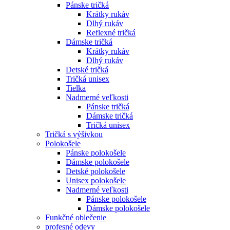
Pánske tričká
Krátky rukáv
Dlhý rukáv
Reflexné tričká
Dámske tričká
Krátky rukáv
Dlhý rukáv
Detské tričká
Tričká unisex
Tielka
Nadmerné veľkosti
Pánske tričká
Dámske tričká
Tričká unisex
Tričká s výšivkou
Polokošele
Pánske polokošele
Dámske polokošele
Detské polokošele
Unisex polokošele
Nadmerné veľkosti
Pánske polokošele
Dámske polokošele
Funkčné oblečenie
profesné odevy