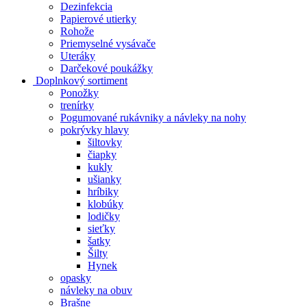
Dezinfekcia
Papierové utierky
Rohože
Priemyselné vysávače
Uteráky
Darčekové poukážky
Doplnkový sortiment
Ponožky
trenírky
Pogumované rukávniky a návleky na nohy
pokrývky hlavy
šiltovky
čiapky
kukly
ušianky
hríbiky
klobúky
lodičky
sieťky
šatky
Šilty
Hynek
opasky
návleky na obuv
Brašne