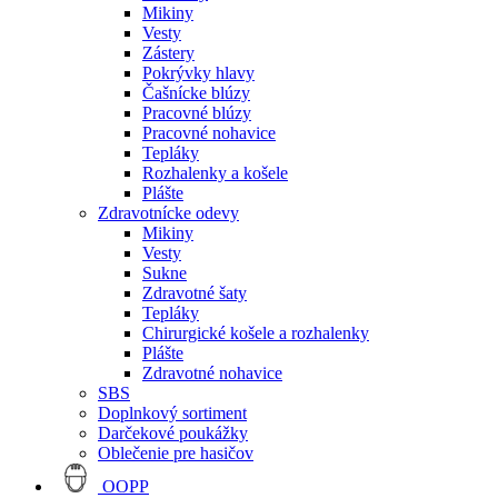
Mikiny
Vesty
Zástery
Pokrývky hlavy
Čašnícke blúzy
Pracovné blúzy
Pracovné nohavice
Tepláky
Rozhalenky a košele
Plášte
Zdravotnícke odevy
Mikiny
Vesty
Sukne
Zdravotné šaty
Tepláky
Chirurgické košele a rozhalenky
Plášte
Zdravotné nohavice
SBS
Doplnkový sortiment
Darčekové poukážky
Oblečenie pre hasičov
OOPP