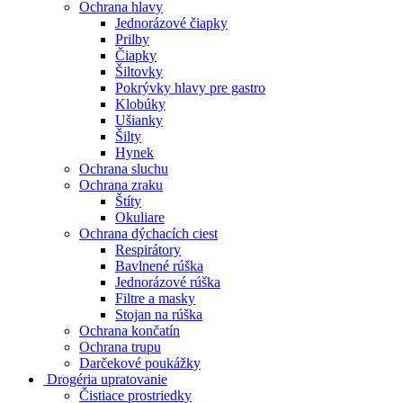
Ochrana hlavy
Jednorázové čiapky
Prilby
Čiapky
Šiltovky
Pokrývky hlavy pre gastro
Klobúky
Ušianky
Šilty
Hynek
Ochrana sluchu
Ochrana zraku
Štíty
Okuliare
Ochrana dýchacích ciest
Respirátory
Bavlnené rúška
Jednorázové rúška
Filtre a masky
Stojan na rúška
Ochrana končatín
Ochrana trupu
Darčekové poukážky
Drogéria upratovanie
Čistiace prostriedky