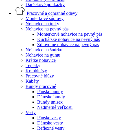
Darčekové poukážky
Pracovné a ochranné odevy
Monterkové súpravy
Nohavice na traky
Nohavice na pevný pás
Monterkové nohavice na pevný pás
Kuchárske nohavice na pevný pás
Zdravotné nohavice na pevný pás
Nohavice na šnúrku
Nohavice na gumu
Krátke nohavice
Tepláky
Kombinézy
Pracovné blúzy
Kabáty
Bundy pracovné
Pánske bundy
Dámske bundy
Bundy unisex
Nadmerné veľkosti
Vesty
Pánske vesty
Dámske vesty
Reflexné vesty