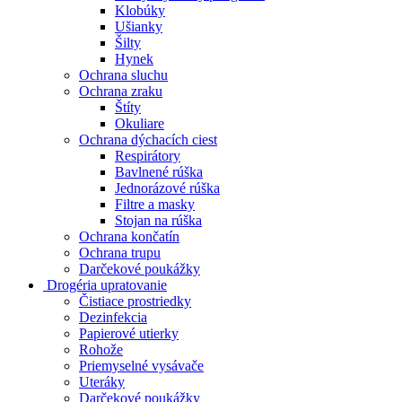
Klobúky
Ušianky
Šilty
Hynek
Ochrana sluchu
Ochrana zraku
Štíty
Okuliare
Ochrana dýchacích ciest
Respirátory
Bavlnené rúška
Jednorázové rúška
Filtre a masky
Stojan na rúška
Ochrana končatín
Ochrana trupu
Darčekové poukážky
Drogéria upratovanie
Čistiace prostriedky
Dezinfekcia
Papierové utierky
Rohože
Priemyselné vysávače
Uteráky
Darčekové poukážky