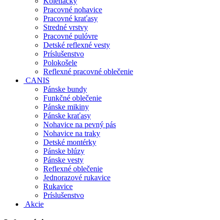
Kolenačky
Pracovné nohavice
Pracovné kraťasy
Stredné vrstvy
Pracovné pulóvre
Detské reflexné vesty
Príslušenstvo
Polokošele
Reflexné pracovné oblečenie
CANIS
Pánske bundy
Funkčné oblečenie
Pánske mikiny
Pánske kraťasy
Nohavice na pevný pás
Nohavice na traky
Detské montérky
Pánske blúzy
Pánske vesty
Reflexné oblečenie
Jednorazové rukavice
Rukavice
Príslušenstvo
Akcie