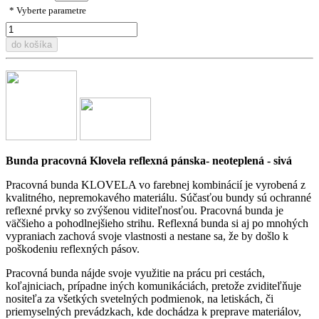
* Vyberte parametre
do košíka
Bunda pracovná Klovela reflexná pánska- neoteplená - sivá
Pracovná bunda KLOVELA vo farebnej kombinácií je vyrobená z
kvalitného, nepremokavého materiálu. Súčasťou bundy sú ochranné
reflexné prvky so zvýšenou viditeľnosťou. Pracovná bunda je
väčšieho a pohodlnejšieho strihu. Reflexná bunda si aj po mnohých
vypraniach zachová svoje vlastnosti a nestane sa, že by došlo k
poškodeniu reflexných pásov.
Pracovná bunda nájde svoje využitie na prácu pri cestách,
koľajniciach, prípadne iných komunikáciách, pretože zviditeľňuje
nositeľa za všetkých svetelných podmienok, na letiskách, či
priemyselných prevádzkach, kde dochádza k preprave materiálov,