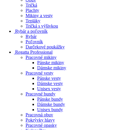
Tričká
Plachty
Mikiny a vesty
Tepláky
Tričká s výšivkou
Rybár a poľovník
Rybár
Poľovník
Darčekové poukážky
Regatta Professional
Pracovné mikiny
Pánske mikiny
Dámske mikiny
Pracovné vesty
Pánske vesty
Dámske vesty
Unisex vesty
Pracovné bundy
Pánske bundy
Dámske bundy
Unisex bundy
Pracovná obuv
Pokrývky hlavy
Pracovné opasky