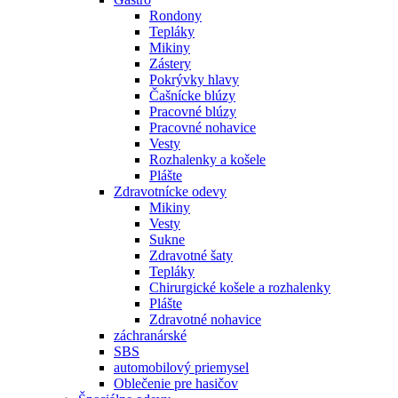
Rondony
Tepláky
Mikiny
Zástery
Pokrývky hlavy
Čašnícke blúzy
Pracovné blúzy
Pracovné nohavice
Vesty
Rozhalenky a košele
Plášte
Zdravotnícke odevy
Mikiny
Vesty
Sukne
Zdravotné šaty
Tepláky
Chirurgické košele a rozhalenky
Plášte
Zdravotné nohavice
záchranárské
SBS
automobilový priemysel
Oblečenie pre hasičov