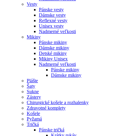
Vesty
Pánske vesty
Dámske vesty
Reflexné vesty
Unisex vesty
Nadmerné veľkosti
Mikiny
Pánske mikiny
Dámske mikiny
Detské mikiny
Mikiny Unisex
Nadmerné veľkosti
Pánske mikiny
Dámske mikiny
Plášte
Šaty
Sukne
Zástery
Chirurgické košele a rozhalenky
Zdravotné komplety
Košele
Pyžamá
Tričká
Pánske tričká
Krátky rukáv