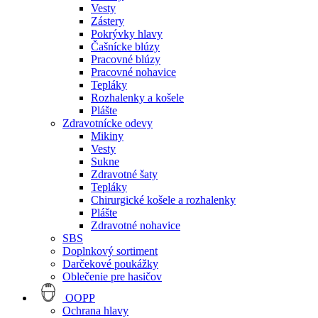
Vesty
Zástery
Pokrývky hlavy
Čašnícke blúzy
Pracovné blúzy
Pracovné nohavice
Tepláky
Rozhalenky a košele
Plášte
Zdravotnícke odevy
Mikiny
Vesty
Sukne
Zdravotné šaty
Tepláky
Chirurgické košele a rozhalenky
Plášte
Zdravotné nohavice
SBS
Doplnkový sortiment
Darčekové poukážky
Oblečenie pre hasičov
OOPP
Ochrana hlavy