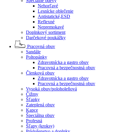
Špeciálne odevy
Nehorľavé
Lesnícke oblečenie
Antistatické,ESD
Reflexné
Nepremokavé
Doplnkový sortiment
Darčekové poukážky
Pracovná obuv
Sandále
Poltopánky
Zdravotnícka a gastro obuv
Pracovná a bezpečnostná obuv
Členková obuv
Zdravotnícka a gastro obuv
Pracovná a bezpečnostná obuv
Vysoká obuv/poloholeňová
Čižmy
Šľapky
Zateplená obuv
Kapce
Špeciálna obuv
Profesná
Šľapy (kroksy)
Príslušenstvo a doplnky