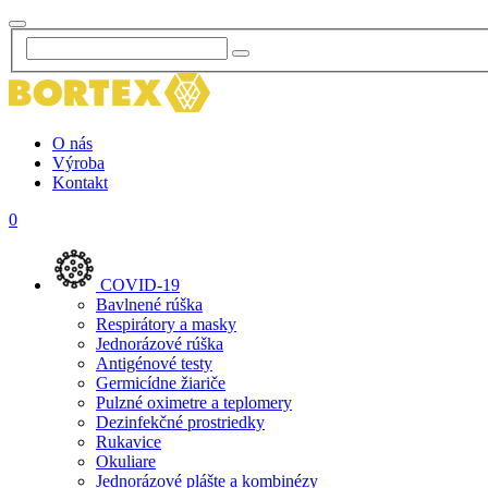
O nás
Výroba
Kontakt
0
COVID-19
Bavlnené rúška
Respirátory a masky
Jednorázové rúška
Antigénové testy
Germicídne žiariče
Pulzné oximetre a teplomery
Dezinfekčné prostriedky
Rukavice
Okuliare
Jednorázové plášte a kombinézy