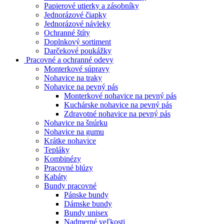
Papierové utierky a zásobníky
Jednorázové čiapky
Jednorázové návleky
Ochranné štíty
Doplnkový sortiment
Darčekové poukážky
Pracovné a ochranné odevy
Monterkové súpravy
Nohavice na traky
Nohavice na pevný pás
Monterkové nohavice na pevný pás
Kuchárske nohavice na pevný pás
Zdravotné nohavice na pevný pás
Nohavice na šnúrku
Nohavice na gumu
Krátke nohavice
Tepláky
Kombinézy
Pracovné blúzy
Kabáty
Bundy pracovné
Pánske bundy
Dámske bundy
Bundy unisex
Nadmerné veľkosti