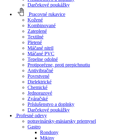
Darčekové poukážky
Pracovné rukavice
Kožené
Kombinované
Zateplené
Textilné
Pletené
Máčané nitril
Máčané PVC
Tepelne odolné
Protiporézne, proti prepichnutiu
Antivibračné
Povrstvené
Dielektrické
Chemické
Jednorazové
Zváračské
Príslušenstvo a doplnky
Darčekové poukážky
Profesné odevy
potravinársky-mäsiarsky priemysel
Gastro
Rondony
Mikiny