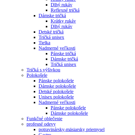
Dlhý rukáv
Reflexné tričká
Dámske tričká
Krátky rukáv
Dlhý rukáv
Detské tričká
Tričká unisex
Tielka
Nadmerné veľkosti
Pánske tričká
Dámske tričká
Tričká unisex
Tričká s výšivkou
Polokošele
Pánske polokošele
Dámske polokošele
Detské polokošele
Unisex polokošele
Nadmerné veľkosti
Pánske polokošele
Dámske polokošele
Funkčné oblečenie
profesné odevy
potravinársky-mäsiarsky priemysel
Gastro