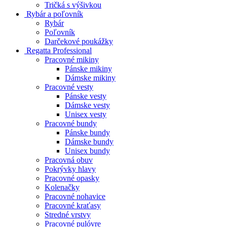
Tričká s výšivkou
Rybár a poľovník
Rybár
Poľovník
Darčekové poukážky
Regatta Professional
Pracovné mikiny
Pánske mikiny
Dámske mikiny
Pracovné vesty
Pánske vesty
Dámske vesty
Unisex vesty
Pracovné bundy
Pánske bundy
Dámske bundy
Unisex bundy
Pracovná obuv
Pokrývky hlavy
Pracovné opasky
Kolenačky
Pracovné nohavice
Pracovné kraťasy
Stredné vrstvy
Pracovné pulóvre