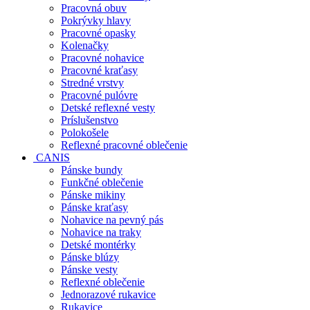
Pracovná obuv
Pokrývky hlavy
Pracovné opasky
Kolenačky
Pracovné nohavice
Pracovné kraťasy
Stredné vrstvy
Pracovné pulóvre
Detské reflexné vesty
Príslušenstvo
Polokošele
Reflexné pracovné oblečenie
CANIS
Pánske bundy
Funkčné oblečenie
Pánske mikiny
Pánske kraťasy
Nohavice na pevný pás
Nohavice na traky
Detské montérky
Pánske blúzy
Pánske vesty
Reflexné oblečenie
Jednorazové rukavice
Rukavice