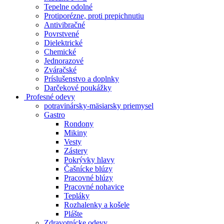
Tepelne odolné
Protiporézne, proti prepichnutiu
Antivibračné
Povrstvené
Dielektrické
Chemické
Jednorazové
Zváračské
Príslušenstvo a doplnky
Darčekové poukážky
Profesné odevy
potravinársky-mäsiarsky priemysel
Gastro
Rondony
Mikiny
Vesty
Zástery
Pokrývky hlavy
Čašnícke blúzy
Pracovné blúzy
Pracovné nohavice
Tepláky
Rozhalenky a košele
Plášte
Zdravotnícke odevy