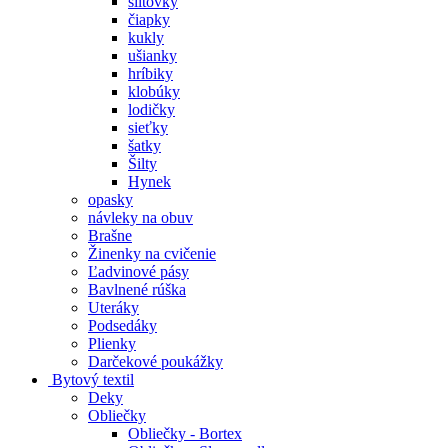
šiltovky
čiapky
kukly
ušianky
hríbiky
klobúky
lodičky
sieťky
šatky
Šilty
Hynek
opasky
návleky na obuv
Brašne
Žinenky na cvičenie
Ľadvinové pásy
Bavlnené rúška
Uteráky
Podsedáky
Plienky
Darčekové poukážky
Bytový textil
Deky
Obliečky
Obliečky - Bortex