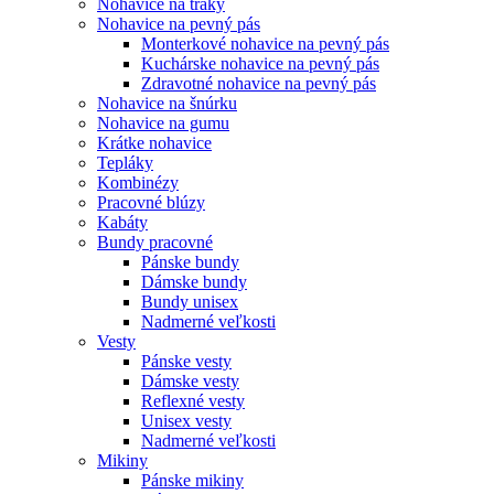
Nohavice na traky
Nohavice na pevný pás
Monterkové nohavice na pevný pás
Kuchárske nohavice na pevný pás
Zdravotné nohavice na pevný pás
Nohavice na šnúrku
Nohavice na gumu
Krátke nohavice
Tepláky
Kombinézy
Pracovné blúzy
Kabáty
Bundy pracovné
Pánske bundy
Dámske bundy
Bundy unisex
Nadmerné veľkosti
Vesty
Pánske vesty
Dámske vesty
Reflexné vesty
Unisex vesty
Nadmerné veľkosti
Mikiny
Pánske mikiny