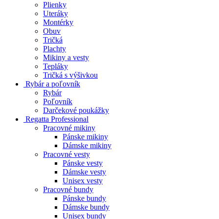
Plienky
Uteráky
Montérky
Obuv
Tričká
Plachty
Mikiny a vesty
Tepláky
Tričká s výšivkou
Rybár a poľovník
Rybár
Poľovník
Darčekové poukážky
Regatta Professional
Pracovné mikiny
Pánske mikiny
Dámske mikiny
Pracovné vesty
Pánske vesty
Dámske vesty
Unisex vesty
Pracovné bundy
Pánske bundy
Dámske bundy
Unisex bundy