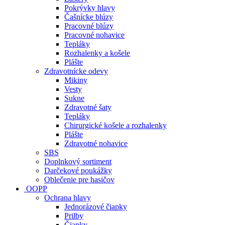
Pokrývky hlavy
Čašnícke blúzy
Pracovné blúzy
Pracovné nohavice
Tepláky
Rozhalenky a košele
Plášte
Zdravotnícke odevy
Mikiny
Vesty
Sukne
Zdravotné šaty
Tepláky
Chirurgické košele a rozhalenky
Plášte
Zdravotné nohavice
SBS
Doplnkový sortiment
Darčekové poukážky
Oblečenie pre hasičov
OOPP
Ochrana hlavy
Jednorázové čiapky
Prilby
Čiapky