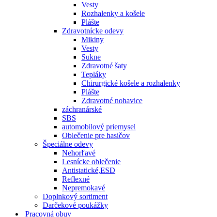
Vesty
Rozhalenky a košele
Plášte
Zdravotnícke odevy
Mikiny
Vesty
Sukne
Zdravotné šaty
Tepláky
Chirurgické košele a rozhalenky
Plášte
Zdravotné nohavice
záchranárské
SBS
automobilový priemysel
Oblečenie pre hasičov
Špeciálne odevy
Nehorľavé
Lesnícke oblečenie
Antistatické,ESD
Reflexné
Nepremokavé
Doplnkový sortiment
Darčekové poukážky
Pracovná obuv