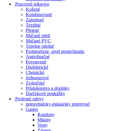
Pracovné rukavice
Kožené
Kombinované
Zateplené
Textilné
Pletené
Máčané nitril
Máčané PVC
Tepelne odolné
Protiporézne, proti prepichnutiu
Antivibračné
Povrstvené
Dielektrické
Chemické
Jednorazové
Zváračské
Príslušenstvo a doplnky
Darčekové poukážky
Profesné odevy
potravinársky-mäsiarsky priemysel
Gastro
Rondony
Mikiny
Vesty
Zástery