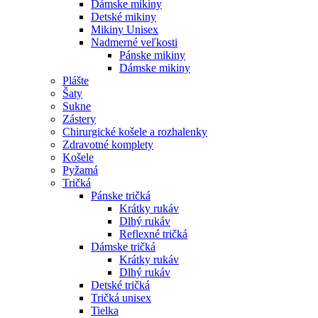
Dámske mikiny
Detské mikiny
Mikiny Unisex
Nadmerné veľkosti
Pánske mikiny
Dámske mikiny
Plášte
Šaty
Sukne
Zástery
Chirurgické košele a rozhalenky
Zdravotné komplety
Košele
Pyžamá
Tričká
Pánske tričká
Krátky rukáv
Dlhý rukáv
Reflexné tričká
Dámske tričká
Krátky rukáv
Dlhý rukáv
Detské tričká
Tričká unisex
Tielka