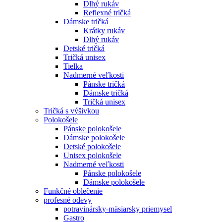
Dlhý rukáv
Reflexné tričká
Dámske tričká
Krátky rukáv
Dlhý rukáv
Detské tričká
Tričká unisex
Tielka
Nadmerné veľkosti
Pánske tričká
Dámske tričká
Tričká unisex
Tričká s výšivkou
Polokošele
Pánske polokošele
Dámske polokošele
Detské polokošele
Unisex polokošele
Nadmerné veľkosti
Pánske polokošele
Dámske polokošele
Funkčné oblečenie
profesné odevy
potravinársky-mäsiarsky priemysel
Gastro