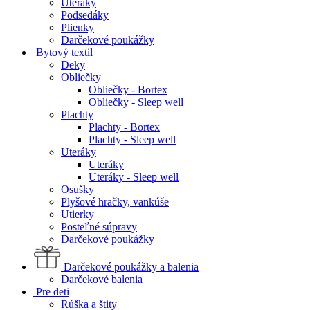
Uteráky
Podsedáky
Plienky
Darčekové poukážky
Bytový textil
Deky
Obliečky
Obliečky - Bortex
Obliečky - Sleep well
Plachty
Plachty - Bortex
Plachty - Sleep well
Uteráky
Uteráky
Uteráky - Sleep well
Osušky
Plyšové hračky, vankúše
Utierky
Posteľné súpravy
Darčekové poukážky
Darčekové poukážky a balenia
Darčekové balenia
Pre deti
Rúška a štity