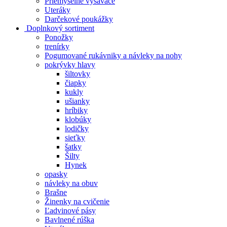
Priemyselné vysávače
Uteráky
Darčekové poukážky
Doplnkový sortiment
Ponožky
trenírky
Pogumované rukávniky a návleky na nohy
pokrývky hlavy
šiltovky
čiapky
kukly
ušianky
hríbiky
klobúky
lodičky
sieťky
šatky
Šilty
Hynek
opasky
návleky na obuv
Brašne
Žinenky na cvičenie
Ľadvinové pásy
Bavlnené rúška