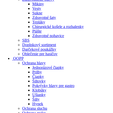
Mikiny
Vesty
Sukne
Zdravotné šaty
Tepláky
Chirurgické košele a rozhalenky
Plášte
Zdravotné nohavice
SBS
Doplnkový sortiment
Darčekové poukážky
Oblečenie pre hasičov
OOPP
Ochrana hlavy
Jednorázové čiapky
Prilby
Čiapky
Šiltovky
Pokrývky hlavy pre gastro
Klobúky
Ušianky
Šilty
Hynek
Ochrana sluchu
Ochrana zraku