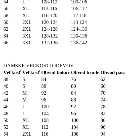
54
L
108-112
100-106
56
XL
112-116
106-112
58
XL
116-120
112-118
60
2XL
120-124
118-124
62
2XL
124-128
124-130
64
3XL
128-132
130-136
66
3XL
132-136
136-142
DÁMSKE VEĽKOSTI ODEVOV
Veľkosť
Veľkosť
Obvod bokov
Obvod hrude
Obvod pása
38
S
84
76
62
40
S
88
80
66
42
M
92
84
70
44
M
96
88
74
46
L
100
92
78
48
L
104
96
82
50
XL
108
100
86
52
XL
112
104
90
54
2XL
116
108
94