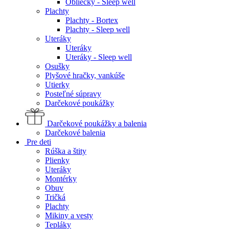
Obliečky - Sleep well
Plachty
Plachty - Bortex
Plachty - Sleep well
Uteráky
Uteráky
Uteráky - Sleep well
Osušky
Plyšové hračky, vankúše
Utierky
Posteľné súpravy
Darčekové poukážky
Darčekové poukážky a balenia
Darčekové balenia
Pre deti
Rúška a štity
Plienky
Uteráky
Montérky
Obuv
Tričká
Plachty
Mikiny a vesty
Tepláky