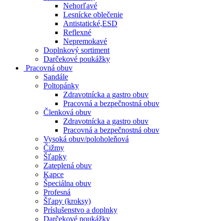
Nehorľavé
Lesnícke oblečenie
Antistatické,ESD
Reflexné
Nepremokavé
Doplnkový sortiment
Darčekové poukážky
Pracovná obuv
Sandále
Poltopánky
Zdravotnícka a gastro obuv
Pracovná a bezpečnostná obuv
Členková obuv
Zdravotnícka a gastro obuv
Pracovná a bezpečnostná obuv
Vysoká obuv/poloholeňová
Čižmy
Šľapky
Zateplená obuv
Kapce
Špeciálna obuv
Profesná
Šľapy (kroksy)
Príslušenstvo a doplnky
Darčekové poukážky