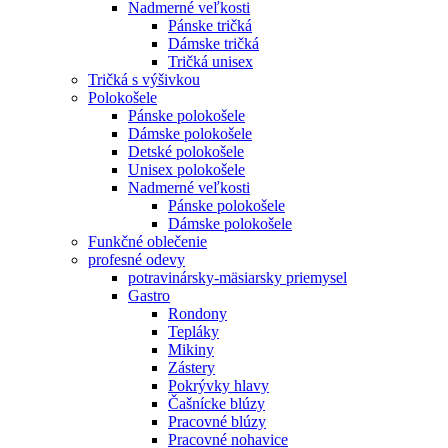
Nadmerné veľkosti
Pánske tričká
Dámske tričká
Tričká unisex
Tričká s výšivkou
Polokošele
Pánske polokošele
Dámske polokošele
Detské polokošele
Unisex polokošele
Nadmerné veľkosti
Pánske polokošele
Dámske polokošele
Funkčné oblečenie
profesné odevy
potravinársky-mäsiarsky priemysel
Gastro
Rondony
Tepláky
Mikiny
Zástery
Pokrývky hlavy
Čašnícke blúzy
Pracovné blúzy
Pracovné nohavice