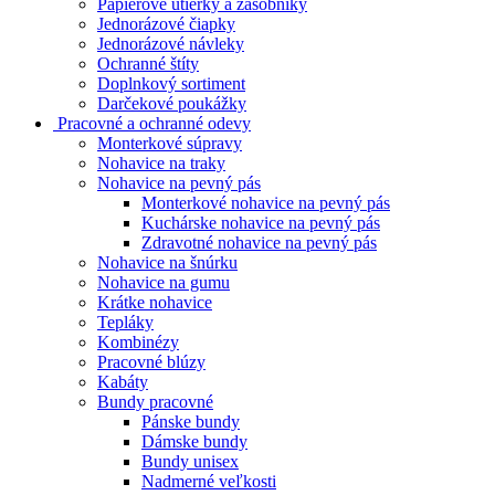
Papierové utierky a zásobníky
Jednorázové čiapky
Jednorázové návleky
Ochranné štíty
Doplnkový sortiment
Darčekové poukážky
Pracovné a ochranné odevy
Monterkové súpravy
Nohavice na traky
Nohavice na pevný pás
Monterkové nohavice na pevný pás
Kuchárske nohavice na pevný pás
Zdravotné nohavice na pevný pás
Nohavice na šnúrku
Nohavice na gumu
Krátke nohavice
Tepláky
Kombinézy
Pracovné blúzy
Kabáty
Bundy pracovné
Pánske bundy
Dámske bundy
Bundy unisex
Nadmerné veľkosti