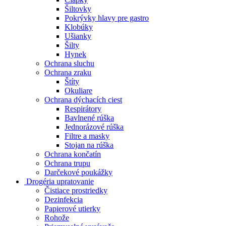
Šiltovky
Pokrývky hlavy pre gastro
Klobúky
Ušianky
Šilty
Hynek
Ochrana sluchu
Ochrana zraku
Štíty
Okuliare
Ochrana dýchacích ciest
Respirátory
Bavlnené rúška
Jednorázové rúška
Filtre a masky
Stojan na rúška
Ochrana končatín
Ochrana trupu
Darčekové poukážky
Drogéria upratovanie
Čistiace prostriedky
Dezinfekcia
Papierové utierky
Rohože