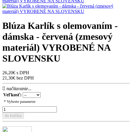
Blúza Karlík s olemovaním -
dámska - červená (zmesový
materiál) VYROBENÉ NA
SLOVENSKU
26,20€ s DPH
21,30€ bez DPH
načitavanie...
Veľkosť:
* Vyberte parametre
do košíka