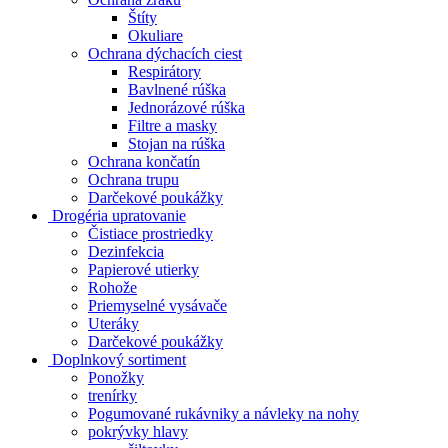
Štíty
Okuliare
Ochrana dýchacích ciest
Respirátory
Bavlnené rúška
Jednorázové rúška
Filtre a masky
Stojan na rúška
Ochrana končatín
Ochrana trupu
Darčekové poukážky
Drogéria upratovanie
Čistiace prostriedky
Dezinfekcia
Papierové utierky
Rohože
Priemyselné vysávače
Uteráky
Darčekové poukážky
Doplnkový sortiment
Ponožky
trenírky
Pogumované rukávniky a návleky na nohy
pokrývky hlavy