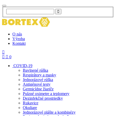
O nás
Výroba
Kontakt
0
COVID-19
Bavlnené rúška
Respirátory a masky
Jednorázové rúška
Antigénové testy
Germicídne žiariče
Pulzné oximetre a teplomery
Dezinfekčné prostriedky
Rukavice
Okuliare
Jednorázové plášte a kombinézy