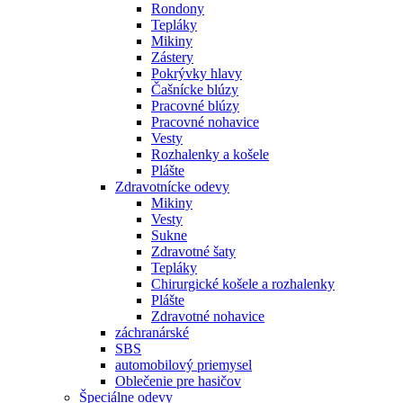
Rondony
Tepláky
Mikiny
Zástery
Pokrývky hlavy
Čašnícke blúzy
Pracovné blúzy
Pracovné nohavice
Vesty
Rozhalenky a košele
Plášte
Zdravotnícke odevy
Mikiny
Vesty
Sukne
Zdravotné šaty
Tepláky
Chirurgické košele a rozhalenky
Plášte
Zdravotné nohavice
záchranárské
SBS
automobilový priemysel
Oblečenie pre hasičov
Špeciálne odevy