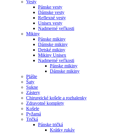
Vesty
Pánske vesty
Dámske vesty
Reflexné vesty
Unisex vesty
Nadmerné veľkosti
Mikiny
Pánske mikiny
Dámske mikiny
Detské mikiny
Mikiny Unisex
Nadmerné veľkosti
Pánske mikiny
Dámske mikiny
Plášte
Šaty
Sukne
Zástery
Chirurgické košele a rozhalenky
Zdravotné komplety
Košele
Pyžamá
Tričká
Pánske tričká
Krátky rukáv