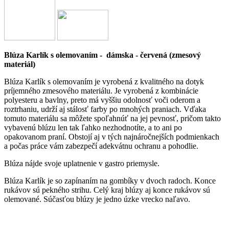
Blúza Karlík s olemovaním - dámska - červená (zmesový
materiál)
Blúza Karlík s olemovaním je vyrobená z kvalitného na dotyk
príjemného zmesového materiálu. Je vyrobená z kombinácie
polyesteru a bavlny, preto má vyššiu odolnosť voči oderom a
roztrhaniu, udrží aj stálosť farby po mnohých praniach. Vďaka
tomuto materiálu sa môžete spoľahnúť na jej pevnosť, pričom takto
vybavenú blúzu len tak ľahko nezhodnotíte, a to ani po
opakovanom praní. Obstojí aj v tých najnáročnejších podmienkach
a počas práce vám zabezpečí adekvátnu ochranu a pohodlie.
Blúza nájde svoje uplatnenie v gastro priemysle.
Blúza Karlík je so zapínaním na gombíky v dvoch radoch. Konce
rukávov sú pekného strihu. Celý kraj blúzy aj konce rukávov sú
olemované. Súčasťou blúzy je jedno úzke vrecko naľavo.