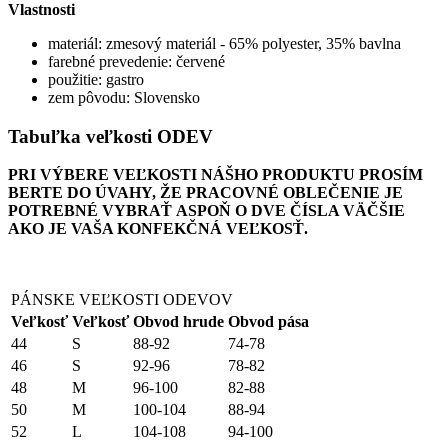
Vlastnosti
materiál: zmesový materiál - 65% polyester, 35% bavlna
farebné prevedenie: červené
použitie: gastro
zem pôvodu: Slovensko
Tabuľka veľkosti ODEV
PRI VÝBERE VEĽKOSTI NÁŠHO PRODUKTU PROSÍM
BERTE DO ÚVAHY, ŽE PRACOVNÉ OBLEČENIE JE
POTREBNÉ VYBRAŤ ASPOŇ O DVE ČÍSLA VÄČŠIE
AKO JE VAŠA KONFEKČNÁ VEĽKOSŤ.
PÁNSKE VEĽKOSTI ODEVOV
Veľkosť
Veľkosť
Obvod hrude
Obvod pása
44
S
88-92
74-78
46
S
92-96
78-82
48
M
96-100
82-88
50
M
100-104
88-94
52
L
104-108
94-100