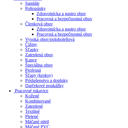
Sandále
Poltopánky
Zdravotnícka a gastro obuv
Pracovná a bezpečnostná obuv
Členková obuv
Zdravotnícka a gastro obuv
Pracovná a bezpečnostná obuv
Vysoká obuv/poloholeňová
Čižmy
Šľapky
Zateplená obuv
Kapce
Špeciálna obuv
Profesná
Šľapy (kroksy)
Príslušenstvo a doplnky
Darčekové poukážky
Pracovné rukavice
Kožené
Kombinované
Zateplené
Textilné
Pletené
Máčané nitril
Máčané PVC